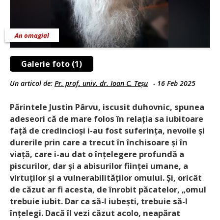
An omagial
Galerie foto (1)
Un articol de:
Pr. prof. univ. dr. Ioan C. Teșu
-
16 Feb 2025
Părintele Justin Pârvu, iscusit duhovnic, spunea
adeseori că de mare folos în relația sa iubitoare
față de credincioși i-au fost suferința, nevoile și
durerile prin care a trecut în închisoare și în
viață, care i-au dat o înțelegere profundă a
piscurilor, dar și a abisurilor ființei umane, a
virtuților și a vulnerabilităților omului. Și, oricât
de căzut ar fi acesta, de înrobit păcatelor, „omul
trebuie iubit. Dar ca să-l iubești, trebuie să-l
înțelegi. Dacă îl vezi căzut acolo, neapărat