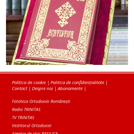
Politica de cookie
|
Politica de confidențialitate
|
Contact
|
Despre noi
|
Abonamente
|
Fototeca Ortodoxiei Românești
Radio TRINITAS
TV TRINITAS
Vestitorul Ortodoxiei
Agenţia de ştiri BASILICA