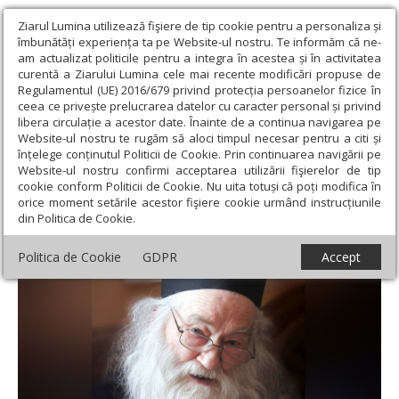
Ziarul Lumina utilizează fişiere de tip cookie pentru a personaliza și
îmbunătăți experiența ta pe Website-ul nostru. Te informăm că ne-
am actualizat politicile pentru a integra în acestea și în activitatea
curentă a Ziarului Lumina cele mai recente modificări propuse de
Regulamentul (UE) 2016/679 privind protecția persoanelor fizice în
ceea ce privește prelucrarea datelor cu caracter personal și privind
libera circulație a acestor date. Înainte de a continua navigarea pe
Website-ul nostru te rugăm să aloci timpul necesar pentru a citi și
Ziarul Lumina
›
Actualitate religioasă
›
An omagial
›
„Omul are
înțelege conținutul Politicii de Cookie. Prin continuarea navigării pe
vocația desăvârșirii”
Website-ul nostru confirmi acceptarea utilizării fişierelor de tip
cookie conform Politicii de Cookie. Nu uita totuși că poți modifica în
„Omul are vocația desăvârșirii”
orice moment setările acestor fişiere cookie urmând instrucțiunile
din Politica de Cookie.
Politica de Cookie
GDPR
Accept