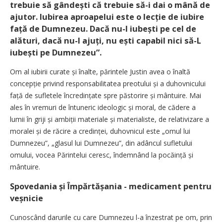
trebuie să gândești că trebuie să-i dai o mână de
ajutor. Iubirea aproapelui este o lecție de iubire
față de Dumnezeu. Dacă nu-l iubești pe cel de
alături, dacă nu-l ajuți, nu ești capabil nici să-L
iubești pe Dumnezeu”.
Om al iubirii curate și înalte, părintele Justin avea o înaltă
concepție privind res­ponsabilitatea preotului și a duhovnicului
față de sufletele încre­dințate spre păstorire și mântuire. Mai
ales în vremuri de întuneric ideologic și moral, de cădere a
lumii în griji și ambiții materiale și materialiste, de relativizare a
moralei și de răcire a credinței, duhovnicul este „omul lui
Dumnezeu”, „glasul lui Dumnezeu”, din adâncul sufletului
omului, vocea Părintelui ceresc, îndemnând la pocăință și
mântuire.
Spovedania și Împărtășania - medicament pentru
veșnicie
Cunoscând darurile cu care Dumnezeu l-a înzestrat pe om, prin