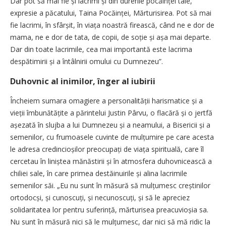
Dar pot să mai fie și lacrimi și din durerile pocăinței tale,
expresie a păcatului, Taina Pocăinței, Mărturisirea. Pot să mai
fie lacrimi, în sfârșit, în viața noastră firească, când ne e dor de
mama, ne e dor de tata, de copii, de soție și așa mai departe.
Dar din toate lacrimile, cea mai importantă este lacrima
despătimirii și a întâlnirii omului cu Dumnezeu”.
Duhovnic al inimilor, înger al iubirii
Încheiem sumara omagiere a personalității harismatice și a
vieții îmbunătățite a părintelui Justin Pârvu, o flacără și o jertfă
așezată în slujba a lui Dumnezeu și a neamului, a Bisericii și a
semenilor, cu frumoasele cuvinte de mulțumire pe care acesta
le adresa credincioșilor preocupați de viața spirituală, care îl
cercetau în liniștea mănăstirii și în atmosfera duhovnicească a
chiliei sale, în care primea destăinuirile și alina lacrimile
semenilor săi. „Eu nu sunt în măsură să mulțumesc crești­nilor
orto­docși, și cunoscuți, și necunos­cuți, și să le apreciez
solidaritatea lor pentru suferință, mărturisea preacuvioșia sa.
Nu sunt în măsură nici să le mulțu­mesc, dar nici să mă ridic la