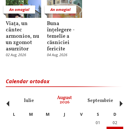
An omagial
An omagial
Viaţa, un
Buna
cântec
înțelegere -
armonios, nu
temelie a
un zgomot
căsniciei
asurzitor
fericite
02 Aug, 2026
04 Aug, 2026
Calendar ortodox
‹
›
August
Iulie
Septembrie
O
2026
L
M
M
J
V
S
D
01
02