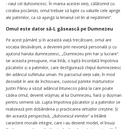
- raiul cel duhovnicesc. În marea acestei vieți, călătorind cu
corabia pocăinței, omul trebuie să lupte cu valurile cele aprige
ale patimilor, ca să ajungă la limanul cel lin al nepătimirii”.
Omul este dator să-L găsească pe Dumnezeu
Pe acest pământ și în această viață trecătoare, omul are
vocația desăvârșirii, a devenirii prin nevoință personală și cu
ajutorul harului dumnezeiesc, „Dum­nezeu prin har și lucrare”.
Iar aceasta presupune, mai întâi, o luptă încordată împotriva
păcatelor și a patimilor, care desfigurează chipul dumnezeiesc
din adâncul sufletului uman. Pe parcursul vieții sale, în mod
deosebit în anii de închisoare, cuviosul părinte mărturisitor
Justin Pârvu a văzut adâncul întunecos până la care poate
cădea omul, devenit vrăjmaș al lui Dumnezeu, fiară și dușman
pentru semenii săi. Lupta împotriva păcatelor și a patimilor se
realizează prin dobândirea și practicarea virtu­ților creștine. Și
din această perspectivă, „duhovnicul inimilor” a întâlnit
caractere morale integre, care i-au devenit model, el însuși