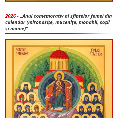
2026 -
„Anul comemorativ al sfintelor femei din
calendar (mironosițe, mu­cenițe, monahii, soții
și mame)”