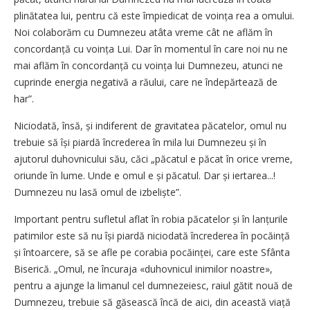
plinătatea lui, pentru că este împiedicat de voința rea a omului.
Noi colaborăm cu Dumnezeu atâta vreme cât ne aflăm în
concordanță cu voința Lui. Dar în momentul în care noi nu ne
mai aflăm în concordanță cu voința lui Dumnezeu, atunci ne
cuprinde energia negativă a răului, care ne îndepărtează de
har”.
Niciodată, însă, și indiferent de gravitatea păcatelor, omul nu
trebuie să își piardă încrederea în mila lui Dumnezeu și în
ajutorul duhovnicului său, căci „păcatul e păcat în orice vreme,
oriunde în lume. Unde e omul e și păcatul. Dar și iertarea...!
Dumnezeu nu lasă omul de izbeliște”.
Important pentru sufletul aflat în robia păcatelor și în lanțurile
patimilor este să nu își piardă niciodată încrederea în pocăință
și întoarcere, să se afle pe corabia pocăinței, care este Sfânta
Biserică. „Omul, ne încuraja «duhovnicul inimilor noastre»,
pentru a ajunge la limanul cel dumnezeiesc, raiul gătit nouă de
Dumnezeu, trebuie să găsească încă de aici, din această viață