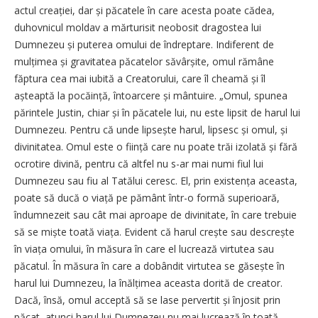
actul creației, dar și păcatele în care acesta poate cădea,
duhovnicul moldav a mărturisit neobosit dragostea lui
Dumnezeu și puterea omului de îndreptare. Indiferent de
mulțimea și gravitatea păcatelor săvârșite, omul rămâne
făptura cea mai iubită a Creatorului, care îl cheamă și îl
așteaptă la pocăință, întoarcere și mântuire. „Omul, spunea
părintele Justin, chiar și în păcatele lui, nu este lipsit de harul lui
Dumnezeu. Pentru că unde lipsește harul, lipsesc și omul, și
divinitatea. Omul este o ființă care nu poate trăi izolată și fără
ocrotire divină, pentru că altfel nu s-ar mai numi fiul lui
Dumnezeu sau fiu al Tatălui ceresc. El, prin existența aceasta,
poate să ducă o viață pe pământ într-o formă superioară,
îndumnezeit sau cât mai aproape de divinitate, în care trebuie
să se miște toată viața. Evident că harul crește sau descrește
în viața omului, în măsura în care el lucrează virtutea sau
păcatul. În măsura în care a dobândit virtutea se găsește în
harul lui Dumnezeu, la înălțimea aceasta dorită de creator.
Dacă, însă, omul acceptă să se lase pervertit și înjosit prin
păcat, atunci harul lui Dumnezeu nu mai lucrează în toată