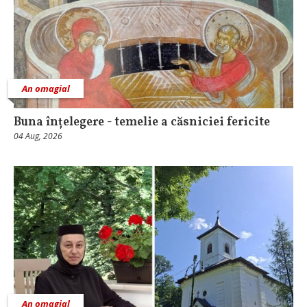
An omagial
Buna înțelegere - temelie a căsniciei fericite
04 Aug, 2026
An omagial