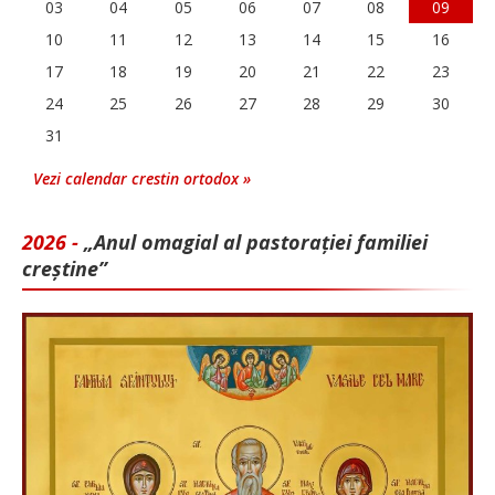
03
04
05
06
07
08
09
10
11
12
13
14
15
16
17
18
19
20
21
22
23
24
25
26
27
28
29
30
31
Vezi calendar crestin ortodox »
2026 -
„Anul omagial al pastorației familiei
creștine”