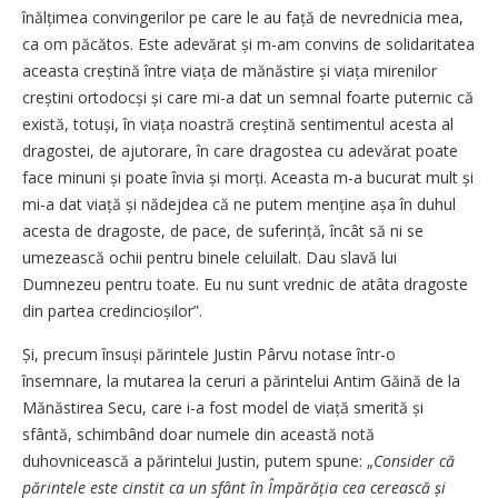
înălțimea convingerilor pe care le au față de nevrednicia mea,
ca om păcătos. Este adevărat și m-am convins de solidaritatea
aceasta creștină între viața de mănăstire și viața mirenilor
creștini ortodocși și care mi-a dat un semnal foarte puternic că
există, totuși, în viața noastră creștină sentimentul acesta al
dragostei, de ajutorare, în care dragostea cu adevărat poate
face minuni și poate învia și morți. Aceasta m-a bucurat mult și
mi-a dat viață și nădejdea că ne putem menține așa în duhul
acesta de dragoste, de pace, de suferință, încât să ni se
umezească ochii pentru binele celuilalt. Dau slavă lui
Dumnezeu pentru toate. Eu nu sunt vrednic de atâta dragoste
din partea credincioșilor”.
Și, precum însuși părintele Justin Pârvu notase într-o
însemnare, la mutarea la ceruri a părintelui Antim Găină de la
Mănăstirea Secu, care i-a fost model de viață smerită și
sfântă, schimbând doar numele din această notă
duhovnicească a părintelui Justin, putem spune: „
Consider că
părintele este cinstit ca un sfânt în Împărăția cea cerească și