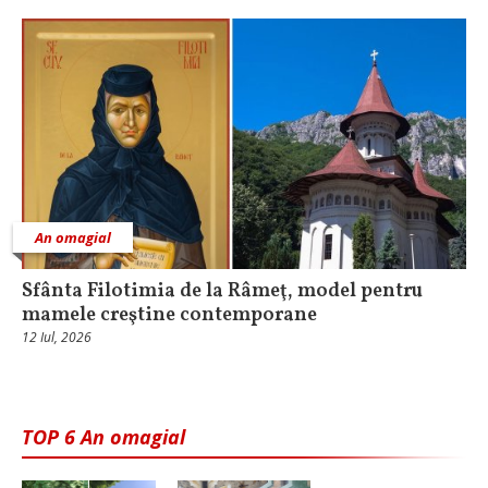
An omagial
Sfânta Filotimia de la Râmeţ, model pentru
mamele creştine contemporane
12 Iul, 2026
TOP 6 An omagial