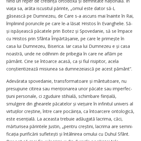
fiind un reper de credință ortodoxă și demnitate națională. În
viața sa, arăta iscusitul părinte, „omul este dator să-L
găsească pe Dumnezeu, de Care s-a ascuns mai îna­inte în Rai,
împlinind poruncile pe care le-a lăsat Hristos în Evanghelie. Să-
și ispășească păcatele prin Botez și Spovedanie, să se împace
cu Hristos prin Sfânta Împăr­tășanie, pe care le primește în
casa lui Dumnezeu, Biserica. Iar casa lui Dumnezeu e și casa
noastră, unde ne odihnim de pribegia în care ne aflăm pe
pământ. Cine se întoarce acasă, ca și fiul risipitor, acela
conștien­tizează misiunea sa dumnezeiască pe acest pământ”.
Adevărata spovedanie, transformatoare și mântuitoare, nu
presupune citirea sau mențio­narea unor păcate sau imperfec­
țiuni personale, ci zguduire stihială, schimbare ființială,
smulgere din ghearele păcatelor și viețuire în infinitul univers al
virtuților creștine, între care pocăința, ca întoarcere ontologică,
este esențială. La aceasta trebuie adăugată lacrima, căci,
mărturisea părintele Justin, „pentru creștini, lacrima are semni­
ficația purificării sufletești și întâlnirea omului cu Duhul Sfânt.