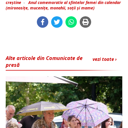
creștine
-
Anul comemorativ al sfintelor femei din calendar
(mironosițe, mucenițe, monahii, soții și mame)
Alte articole din Comunicate de
vezi toate ›
presă