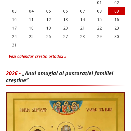
01
02
03
04
05
06
07
08
09
10
11
12
13
14
15
16
17
18
19
20
21
22
23
24
25
26
27
28
29
30
31
Vezi calendar crestin ortodox »
2026 -
„Anul omagial al pastorației familiei
creștine”