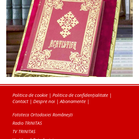
Politica de cookie
|
Politica de confidențialitate
|
Contact
|
Despre noi
|
Abonamente
|
Fototeca Ortodoxiei Românești
Radio TRINITAS
TV TRINITAS