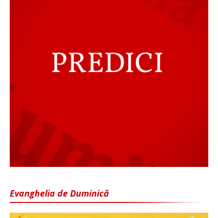
Evanghelia de Duminică