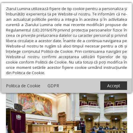
Ziarul Lumina utilizează fişiere de tip cookie pentru a personaliza și
îmbunătăți experiența ta pe Website-ul nostru. Te informăm că ne-
am actualizat politicile pentru a integra în acestea și în activitatea
curentă a Ziarului Lumina cele mai recente modificări propuse de
Regulamentul (UE) 2016/679 privind protecția persoanelor fizice în
ceea ce privește prelucrarea datelor cu caracter personal și privind
libera circulație a acestor date. Înainte de a continua navigarea pe
Website-ul nostru te rugăm să aloci timpul necesar pentru a citi și
Ziarul Lumina
›
Actualitate religioasă
›
Comunicate de presă
›
înțelege conținutul Politicii de Cookie. Prin continuarea navigării pe
Noi hotărâri ale Sfântului Sinod al Bisericii Ortodoxe Române
Website-ul nostru confirmi acceptarea utilizării fişierelor de tip
cookie conform Politicii de Cookie. Nu uita totuși că poți modifica în
Noi hotărâri ale Sfântului Sinod al Bisericii
orice moment setările acestor fişiere cookie urmând instrucțiunile
din Politica de Cookie.
Ortodoxe Române
Politica de Cookie
GDPR
Accept