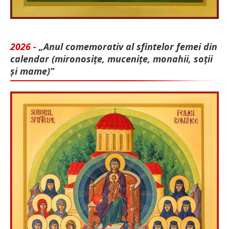
2026 -
„Anul comemorativ al sfintelor femei din
calendar (mironosițe, mu­cenițe, monahii, soții
și mame)”