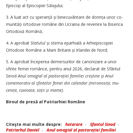
Episcop al Episcopiei Sălajului;
3. A luat act cu speranță și binecuvântare de dorința unor co­
mu­nități ortodoxe române din Ucraina de revenire la Biserica
Ortodoxă Română;
4. A aprobat
Statutul
și stema eparhială a Arhiepiscopiei
Ortodoxe Române a Marii Britanii și Irlandei de Nord;
5. A aprobat începerea demersurilor de canonizare a unor
sfinte femei românce, pentru anul 2026, declarat de Sfântul
Sinod
Anul omagial al pastorației familiei creștine
și
Anul
comemorativ al sfintelor femei din calendar (mironosițe, mu­
cenițe, cuvioase, soții și mame)
.
Biroul de presă al Patriarhiei Române
Citeşte mai multe despre:
hotarare
-
Sfantul Sinod
-
Patriarhul Daniel
-
Anul omagial al pastorației familiei