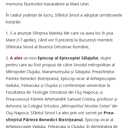
memoria făuritorilor basarabeni ai Marii Uniri.
În cadrul ședinței de lucru, Sfântul Sinod a adoptat următoarele
hotărâri:
1. S-a anunțat Sfințirea Marelui Mir care va avea loc în Joia
Mare (17 aprilie), când vor fi prezenți la București membrii
Sfântului Sinod al Bisericii Ortodoxe Române;
2.
A ales
un nou
Episcop al Episcopiei Sălajului
, slujire
pentru care au fost propuși de către Sinodul mitropolitan al
Mitropoliei Clujului, Maramureșului și Sălajului: Preasfințitul
Părinte Benedict Bis­trițeanul, Episcop-vicar al Arhiepiscopiei
Vadului, Feleacului și Clujului și conferențiar universitar la
Facultatea de Teologie Ortodoxă din Cluj-Napoca, și
Preacuviosul Părinte Arhimandrit Samuel Cristea, profesor și
duhovnic la Colegiul Ortodox „
Mitropolitul Nicolae Colan”
din
Cluj-Napoca. Sfântul Sinod l-a ales prin vot secret pe
Prea­
sfințitul Părinte Benedict Bis­trițeanul
, Episcop-vicar al
Arhiepiscopiei Vadului, Feleacului și Clujului, în demnitatea de