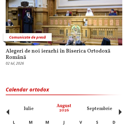
Comunicate de presă
Alegeri de noi ierarhi în Biserica Ortodoxă
Română
02 Iul, 2026
Calendar ortodox
‹
›
August
Iulie
Septembrie
O
2026
L
M
M
J
V
S
D