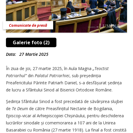
Comunicate de presă
Galerie foto (2)
Data:
27 Martie 2025
În ziua de joi, 27 martie 2025, în Aula Magna
„Teoctist
Patriarhul”
din
Palatul Patriarhiei
, sub președinția
Preafericitului Părinte Patriarh Daniel, s-a desfă­șurat ședința
de lucru a Sfântului Sinod al Bisericii Ortodoxe Române.
Ședința Sfântului Sinod a fost precedată de săvârșirea slujbei
de
Te Deum
de către Preasfințitul Nectarie de Bogdania,
Episcop-vicar al Arhiepiscopiei Chișinăului, pentru deschiderea
lucrărilor sinodale și comemorarea a 107 ani de la Unirea
Basarabiei cu România (27 martie 1918). La final a fost cinstită