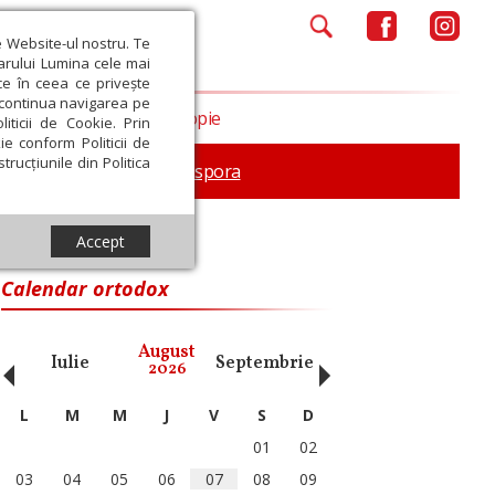
e Website-ul nostru. Te
iarului Lumina cele mai
ce în ceea ce privește
a continua navigarea pe
Opinii
Filantropie
iticii de Cookie. Prin
ie conform Politicii de
trucțiunile din Politica
In memoriam
Diaspora
Accept
Calendar ortodox
‹
›
August
Iulie
Septembrie
Octombrie
Noiembri
2026
L
M
M
J
V
S
D
01
02
03
04
05
06
07
08
09