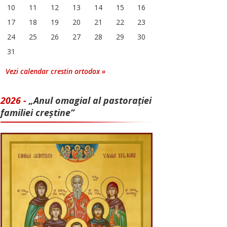
10
11
12
13
14
15
16
17
18
19
20
21
22
23
24
25
26
27
28
29
30
31
Vezi calendar crestin ortodox »
2026 -
„Anul omagial al pastorației
familiei creștine”