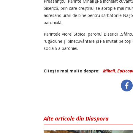
Preasfinţitul Părinte Mihail şi‑a încheiat cuvânt
biserică, prin care creștinul se apropie mai mult
adresând urări de bine pentru sărbătorile Naș
parohială.
Părintele Viorel Stoica, parohul Bisericii „Sfânt
rugăciune și binecuvântare și i‑a invitat pe toț
socială a parohiei.
Citeşte mai multe despre:
Mihail, Episcop
Alte articole din Diaspora