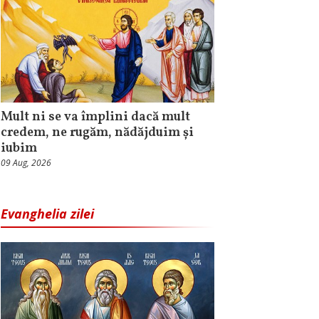
Mult ni se va împlini dacă mult
credem, ne rugăm, nădăjduim și
iubim
09 Aug, 2026
Evanghelia zilei