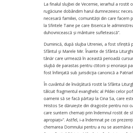
La finalul slujbei de Vecernie, ierarhul a rostit
rugăciune dobândim harul dumnezeiesc necesar 
necesară familiei, comunității din care facem pa
la Sfintele Taine pe care Biserica le administre
duhovnicească și mântuire sufletească”.
Duminică, după slujba Utreniei, a fost sfințită pi
Sfântul şi Marele Mir. Înainte de Sfânta Liturghi
tânăr care urmează în această perioadă cursurile
slujbă de parastas pentru ctitorii și enoriașii 
fost înfiinţată sub jurisdicţia canonică a Patri
În cuvântul de învăţătură rostit la Sfânta Litur
tâlcuit fragmentul evanghelic al Pildei celor pof
oamenii să se facă părtași la Cina Sa, care este 
Hristos Se dăruiește din dragoste pentru noi oa
care suntem chemați prin îndemnul rostit de sl
apropiați»”. Astfel, i‑a îndemnat pe cei prezenți 
chemarea Domnului pentru a nu se asemăna celo