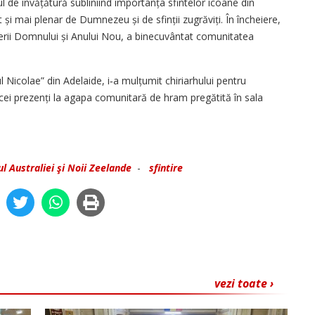
ul de învățătură subliniind importanța sfintelor icoane din
 și mai plenar de Dumnezeu și de sfinții zugrăviți. În încheiere,
terii Domnului și Anului Nou, a binecuvântat comunitatea
ul Nicolae” din Adelaide, i‑a mulțumit chiriarhului pentru
i cei prezenți la agapa comunitară de hram pregătită în sala
ul Australiei şi Noii Zeelande
-
sfintire
vezi toate ›