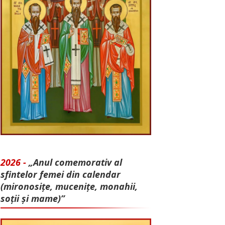
2026 -
„Anul comemorativ al
sfintelor femei din calendar
(mironosițe, mu­cenițe, monahii,
soții și mame)”