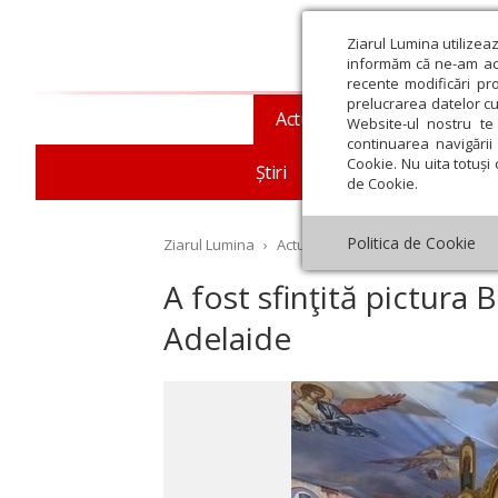
Ziarul Lumina utilizea
informăm că ne-am actu
recente modificări pr
prelucrarea datelor cu
Actualitate religioasă
T
Website-ul nostru te 
continuarea navigării 
Cookie. Nu uita totuși 
Știri
Mesaje și cuvântări
de Cookie.
Politica de Cookie
Ziarul Lumina
›
Actualitate religioasă
›
Diaspor
A fost sfinţită pictura B
Adelaide
st
Septembrie
Octombrie
Noiembrie
Decembrie
Ianuar