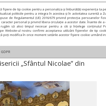
ză fişiere de tip cookie pentru a personaliza și îmbunătăți experiența ta p
alizat politicile pentru a integra în acestea și în activitatea curentă a Z
opuse de Regulamentul (UE) 2016/679 privind protecția persoanelor fizi
 caracter personal și privind libera circulație a acestor date. Înainte de 
eologie și spiritualitate
Educaţie și Cultură
Societate
rugăm să aloci timpul necesar pentru a citi și înțelege conținutul Pol
pe Website-ul nostru confirmi acceptarea utilizării fişierelor de tip cook
că poți modifica în orice moment setările acestor fişiere cookie urmând ins
An omagial
Comunicate de presă
Documentar
GDPR
a
›
A fost sfinţită pictura Bisericii „Sfântul Nicolae” din Adelaide
isericii „Sfântul Nicolae” din
ie
Februarie
Martie
Aprilie
Mai
Iunie