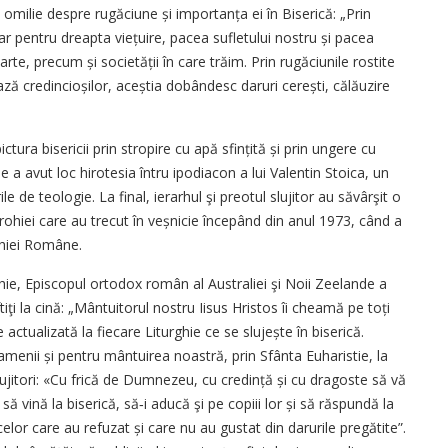
 o omilie despre rugăciune și importanța ei în Biserică: „Prin
pentru dreapta viețuire, pacea sufletului nostru și pacea
rte, precum și societății în care trăim. Prin rugăciunile rostite
ază credincioșilor, aceștia dobândesc daruri cerești, călăuzire
ctura bisericii prin stropire cu apă sfințită și prin ungere cu
e a avut loc hirotesia întru ipodiacon a lui Valentin Stoica, un
 de teologie. La final, ierarhul şi preotul slujitor au săvârşit o
parohiei care au trecut în veșnicie începând din anul 1973, când a
arhiei Române.
ghie, Episcopul ortodox român al Australiei şi Noii Zeelande a
tiţi la cină: „Mântuitorul nostru Iisus Hristos îi cheamă pe toți
actualizată la fiecare Liturghie ce se slujește în biserică.
menii și pentru mântuirea noastră, prin Sfânta Euharistie, la
ujitori: «Cu frică de Dumnezeu, cu credință și cu dragoste să vă
să vină la biserică, să‑i aducă şi pe copiii lor și să răspundă la
r care au refuzat și care nu au gustat din darurile pregătite”.