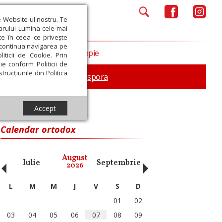
e Website-ul nostru. Te
iarului Lumina cele mai
ce în ceea ce privește
a continua navigarea pe
Opinii
Filantropie
iticii de Cookie. Prin
ie conform Politicii de
trucțiunile din Politica
In memoriam
Diaspora
Accept
Calendar ortodox
‹
›
August
Iulie
Septembrie
Octombrie
Noiembri
2026
L
M
M
J
V
S
D
01
02
03
04
05
06
07
08
09