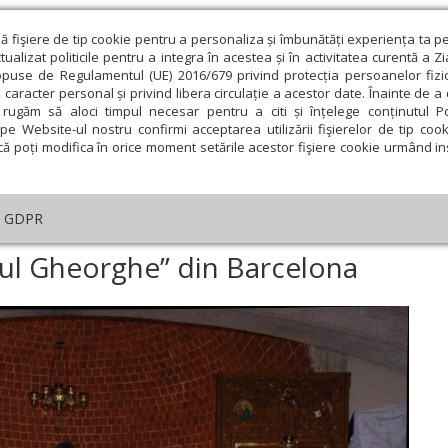
ză fişiere de tip cookie pentru a personaliza și îmbunătăți experiența ta p
alizat politicile pentru a integra în acestea și în activitatea curentă a Z
opuse de Regulamentul (UE) 2016/679 privind protecția persoanelor fizi
 caracter personal și privind libera circulație a acestor date. Înainte de 
eologie și spiritualitate
Educaţie și Cultură
Societate
rugăm să aloci timpul necesar pentru a citi și înțelege conținutul Pol
pe Website-ul nostru confirmi acceptarea utilizării fişierelor de tip cook
că poți modifica în orice moment setările acestor fişiere cookie urmând ins
An omagial
Comunicate de presă
Documentar
GDPR
a
›
Hram la Biserica „Sfântul Gheorghe” din Barcelona
tul Gheorghe” din Barcelona
ie
Februarie
Martie
Aprilie
Mai
Iunie