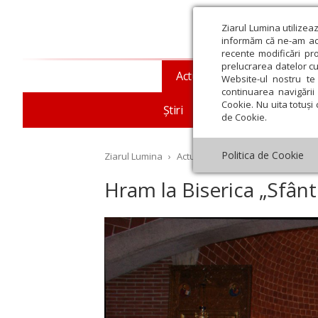
Ziarul Lumina utilizea
informăm că ne-am actu
recente modificări pr
prelucrarea datelor cu
Actualitate religioasă
T
Website-ul nostru te 
continuarea navigării 
Cookie. Nu uita totuși 
Știri
Mesaje și cuvântări
de Cookie.
Politica de Cookie
Ziarul Lumina
›
Actualitate religioasă
›
Diaspor
Hram la Biserica „Sfân
st
Septembrie
Octombrie
Noiembrie
Decembrie
Ianuar