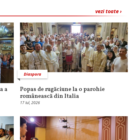
vezi toate ›
Diaspora
a a
Popas de rugăciune la o parohie
românească din Italia
17 Iul, 2026