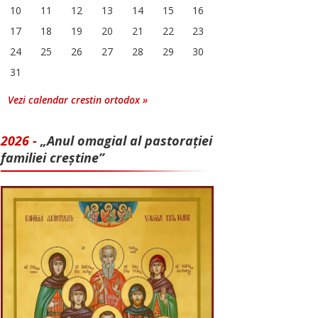
10
11
12
13
14
15
16
17
18
19
20
21
22
23
24
25
26
27
28
29
30
31
Vezi calendar crestin ortodox »
2026 -
„Anul omagial al pastorației
familiei creștine”