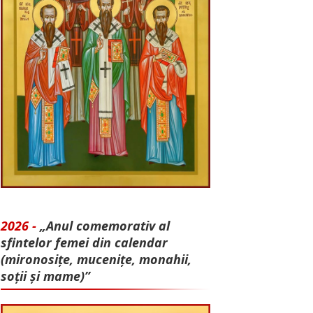
2026 -
„Anul comemorativ al
sfintelor femei din calendar
(mironosițe, mu­cenițe, monahii,
soții și mame)”