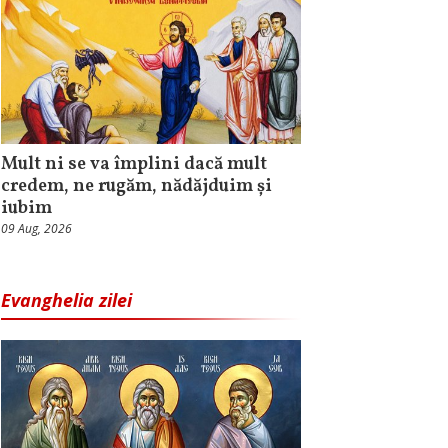
Mult ni se va împlini dacă mult
credem, ne rugăm, nădăjduim și
iubim
09 Aug, 2026
Evanghelia zilei