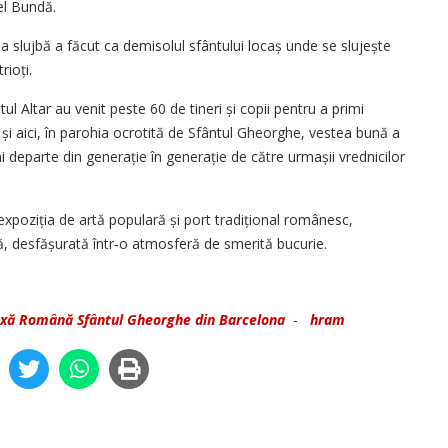
el Bundă.
 slujbă a făcut ca demisolul sfântului locaș unde se slujește
ioți.
l Altar au venit peste 60 de tineri și copii pentru a primi
și aici, în parohia ocrotită de Sfântul Gheorghe, vestea bună a
i departe din generație în generație de către urmașii vrednicilor
iexpoziția de artă populară și port tradițional românesc,
, desfășurată într‑o atmosferă de smerită bucurie.
xă Română Sfântul Gheorghe din Barcelona
-
hram