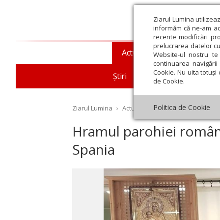
Ziarul Lumina utilizea
informăm că ne-am actu
recente modificări pr
prelucrarea datelor cu
Actualitate religioasă
T
Website-ul nostru te 
continuarea navigării 
Cookie. Nu uita totuși 
Știri
Mesaje și cuvântări
de Cookie.
Politica de Cookie
Ziarul Lumina
›
Actualitate religioasă
›
Diaspor
Hramul parohiei române
Spania
st
Septembrie
Octombrie
Noiembrie
Decembrie
Ianuar