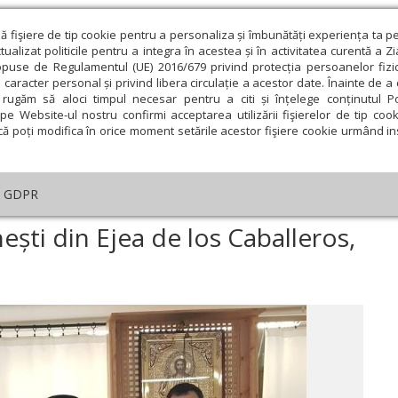
ză fişiere de tip cookie pentru a personaliza și îmbunătăți experiența ta p
alizat politicile pentru a integra în acestea și în activitatea curentă a Z
opuse de Regulamentul (UE) 2016/679 privind protecția persoanelor fizi
 caracter personal și privind libera circulație a acestor date. Înainte de 
eologie și spiritualitate
Educaţie și Cultură
Societate
rugăm să aloci timpul necesar pentru a citi și înțelege conținutul Pol
pe Website-ul nostru confirmi acceptarea utilizării fişierelor de tip cook
că poți modifica în orice moment setările acestor fişiere cookie urmând ins
An omagial
Comunicate de presă
Documentar
GDPR
a
›
Hramul parohiei românești din Ejea de los Caballeros, Spania
ști din Ejea de los Caballeros,
ie
Februarie
Martie
Aprilie
Mai
Iunie