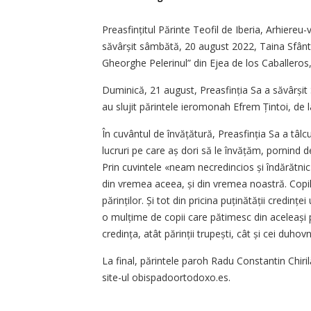
Preasfințitul Părinte Teofil de Iberia, Arhiereu
săvârșit sâmbătă, 20 august 2022, Taina Sfân
Gheorghe Pelerinul” din Ejea de los Caballeros,
Duminică, 21 august, Preasfinția Sa a săvârșit 
au slujit părintele ieromonah Efrem Țintoi, de 
În cuvântul de învățătură, Prea­sfinția Sa a tâlcu
lucruri pe care aș dori să le învățăm, pornind d
Prin cuvintele «neam necredincios și îndărătni
din vremea aceea, și din vremea noastră. Copilul
părinților. Și tot din pricina puțină­tății credinț
o mulțime de copii care pătimesc din aceleași p
credința, atât părinții trupești, cât și cei duhovn
La final, părintele paroh Radu Constantin Chirilă
site-ul obispadoortodoxo.es.