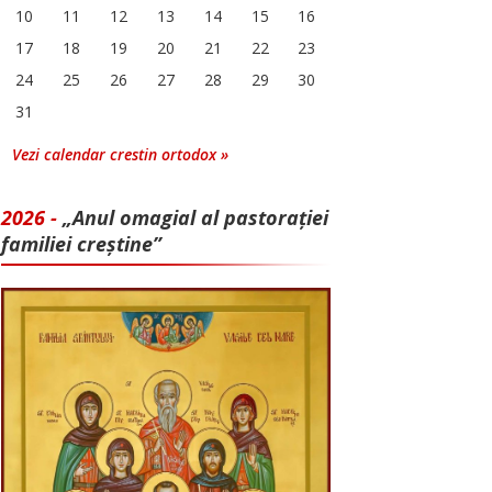
10
11
12
13
14
15
16
17
18
19
20
21
22
23
24
25
26
27
28
29
30
31
Vezi calendar crestin ortodox »
2026 -
„Anul omagial al pastorației
familiei creștine”