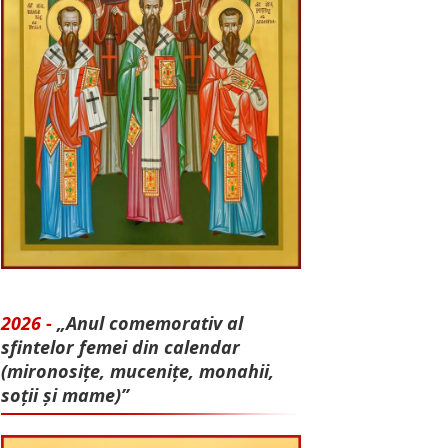
2026 -
„Anul comemorativ al
sfintelor femei din calendar
(mironosițe, mu­cenițe, monahii,
soții și mame)”