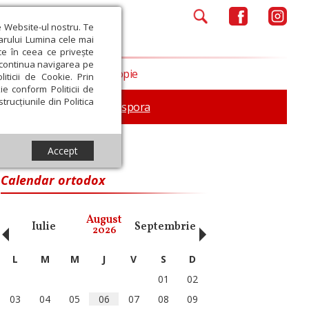
e Website-ul nostru. Te
iarului Lumina cele mai
ce în ceea ce privește
a continua navigarea pe
Opinii
Filantropie
iticii de Cookie. Prin
ie conform Politicii de
trucțiunile din Politica
In memoriam
Diaspora
Accept
Calendar ortodox
‹
›
August
Iulie
Septembrie
Octombrie
Noiembri
2026
L
M
M
J
V
S
D
01
02
03
04
05
06
07
08
09