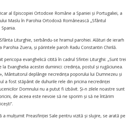
-vicar al Episcopiei Ortodoxe Române a Spaniei și Portugaliei, a
tului Maslu în Parohia Ortodoxă Românească „Sfântul
 Spania.
Sfânta Liturghie, serbându-se hramul parohiei. Alături de ierarh
la Parohia Zuera, și părintele paroh Radu Constantin Chirilă.
it pericopa evanghelică citită în cadrul Sfintei Liturghii: „Sunt trei
e la Evanghelia acestei duminici: credința, postul și rugăciunea.
c», Mântuitorul deplânge necredința poporului lui Dumnezeu și
 a fost stăpânit de duhurile rele din pricina necredinței
ei ucenicilor Domnului nu a putut fi izbăvit. Și-n zilele noastre sunt
ricini, de aceea este nevoie să ne sporim și să ne întărim
icești”.
 a mulțumit Preasfinției Sale pentru vizită și slujire, se arată pe