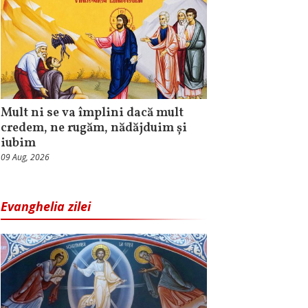
Mult ni se va împlini dacă mult
credem, ne rugăm, nădăjduim și
iubim
09 Aug, 2026
Evanghelia zilei