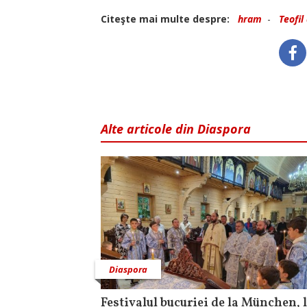
Citeşte mai multe despre:
hram
-
Teofil
Alte articole din Diaspora
Diaspora
Festivalul bucuriei de la München, l