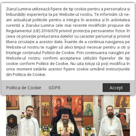
Ziarul Lumina utilizează fişiere de tip cookie pentru a personaliza și
îmbunătăți experiența ta pe Website-ul nostru. Te informăm că ne-
am actualizat politicile pentru a integra în acestea și în activitatea
curentă a Ziarului Lumina cele mai recente modificări propuse de
Regulamentul (UE) 2016/679 privind protecția persoanelor fizice în
ceea ce privește prelucrarea datelor cu caracter personal și privind
libera circulație a acestor date. Înainte de a continua navigarea pe
Website-ul nostru te rugăm să aloci timpul necesar pentru a citi și
Ziarul Lumina
›
Actualitate religioasă
›
Diaspora
›
Instalare de
înțelege conținutul Politicii de Cookie. Prin continuarea navigării pe
preot într-o parohie românească din Portugalia
Website-ul nostru confirmi acceptarea utilizării fişierelor de tip
cookie conform Politicii de Cookie. Nu uita totuși că poți modifica în
Instalare de preot într-o parohie
orice moment setările acestor fişiere cookie urmând instrucțiunile
din Politica de Cookie.
românească din Portugalia
Politica de Cookie
GDPR
Accept