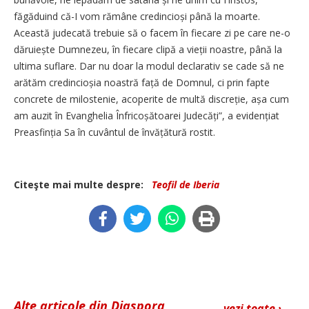
făgăduind că-I vom rămâne credincioși până la moarte.
Această judecată trebuie să o facem în fiecare zi pe care ne-o
dăruiește Dumnezeu, în fiecare clipă a vieții noastre, până la
ultima suflare. Dar nu doar la modul declarativ se cade să ne
arătăm credincioșia noastră față de Domnul, ci prin fapte
concrete de milostenie, acoperite de multă discreție, așa cum
am auzit în Evanghelia Înfricoșătoarei Jude­căți”, a evidențiat
Preasfinția Sa în cuvântul de învățătură rostit.
Citeşte mai multe despre:
Teofil de Iberia
Alte articole din Diaspora
vezi toate ›