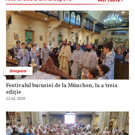
Diaspora
Festivalul bucuriei de la München, la a treia
ediție
22 Iul, 2026