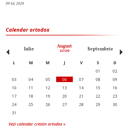
09 Iul, 2026
Calendar ortodox
‹
›
August
Iulie
Septembrie
O
2026
L
M
M
J
V
S
D
01
02
03
04
05
06
07
08
09
10
11
12
13
14
15
16
17
18
19
20
21
22
23
24
25
26
27
28
29
30
31
Vezi calendar crestin ortodox »