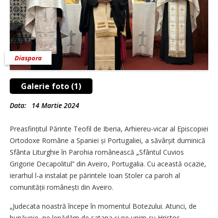
Diaspora
Galerie foto (1)
Data:
14 Martie 2024
Preasfințitul Părinte Teofil de Iberia, Arhiereu-vicar al Episcopiei
Ortodoxe Române a Spaniei și Portugaliei, a săvârșit duminică
Sfânta Liturghie în Parohia românească „Sfântul Cuvios
Grigorie Decapolitul” din Aveiro, Portugalia. Cu această ocazie,
ierarhul l-a instalat pe părintele Ioan Stoler ca paroh al
comunității românești din Aveiro.
„Judecata noastră începe în momentul Botezului. Atunci, de
bunăvoie, ne lepădăm de satana și ne unim cu Hristos,