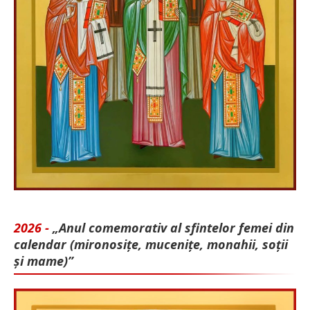
2026 -
„Anul comemorativ al sfintelor femei din
calendar (mironosițe, mu­cenițe, monahii, soții
și mame)”