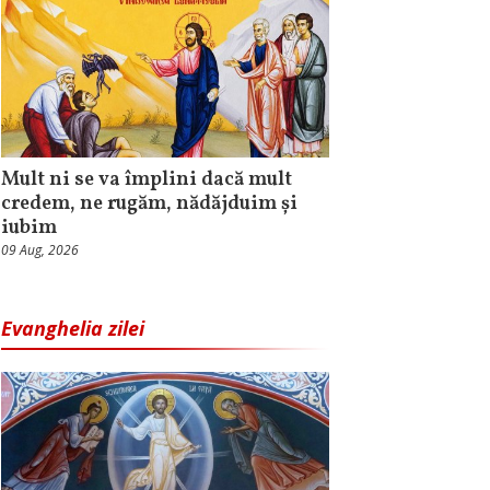
Mult ni se va împlini dacă mult
credem, ne rugăm, nădăjduim și
iubim
09 Aug, 2026
Evanghelia zilei