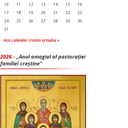
10
11
12
13
14
15
16
17
18
19
20
21
22
23
24
25
26
27
28
29
30
31
Vezi calendar crestin ortodox »
2026 -
„Anul omagial al pastorației
familiei creștine”