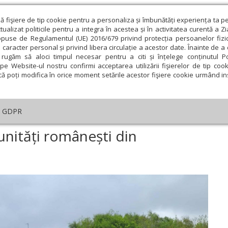
ză fişiere de tip cookie pentru a personaliza și îmbunătăți experiența ta p
alizat politicile pentru a integra în acestea și în activitatea curentă a Z
opuse de Regulamentul (UE) 2016/679 privind protecția persoanelor fizi
 caracter personal și privind libera circulație a acestor date. Înainte de 
eologie și spiritualitate
Educaţie și Cultură
Societate
rugăm să aloci timpul necesar pentru a citi și înțelege conținutul Pol
pe Website-ul nostru confirmi acceptarea utilizării fişierelor de tip cook
că poți modifica în orice moment setările acestor fişiere cookie urmând ins
An omagial
Comunicate de presă
Documentar
GDPR
a
›
Vizite pastorale la comunități românești din Danemarca și Norvegia
unități românești din
a
ie
Februarie
Martie
Aprilie
Mai
Iunie