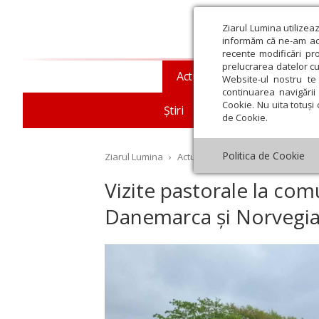
Ziarul Lumina utilizea
informăm că ne-am actu
recente modificări pr
prelucrarea datelor cu
Actualitate religioasă
T
Website-ul nostru te 
continuarea navigării 
Cookie. Nu uita totuși 
Știri
Mesaje și cuvântări
de Cookie.
Politica de Cookie
Ziarul Lumina
›
Actualitate religioasă
›
Diaspor
Vizite pastorale la com
Danemarca și Norvegi
st
Septembrie
Octombrie
Noiembrie
Decembrie
Ianuar