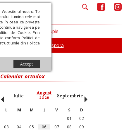
e Website-ul nostru. Te
iarului Lumina cele mai
ce în ceea ce privește
a continua navigarea pe
Opinii
Filantropie
iticii de Cookie. Prin
ie conform Politicii de
trucțiunile din Politica
In memoriam
Diaspora
Accept
Calendar ortodox
‹
›
August
Iulie
Septembrie
Octombrie
Noiembri
2026
L
M
M
J
V
S
D
01
02
03
04
05
06
07
08
09