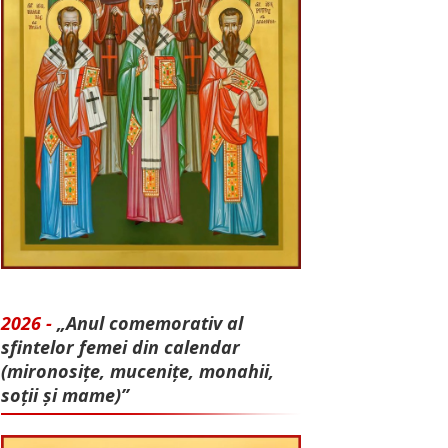
2026 -
„Anul comemorativ al
sfintelor femei din calendar
(mironosițe, mu­cenițe, monahii,
soții și mame)”