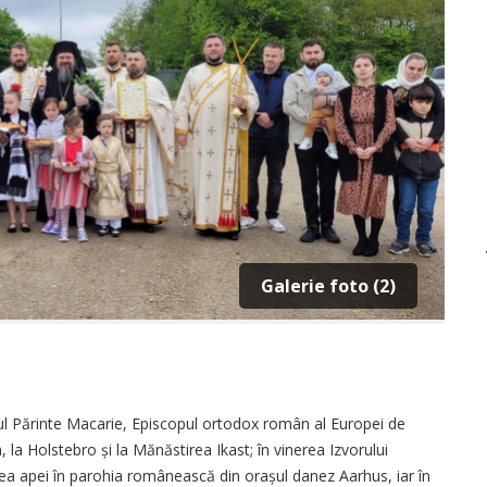
Galerie foto (2)
tul Părinte Macarie, Episcopul ortodox român al Europei de
 la Holstebro și la Mănăstirea Ikast; în vinerea Izvorului
irea apei în parohia românească din orașul danez Aarhus, iar în