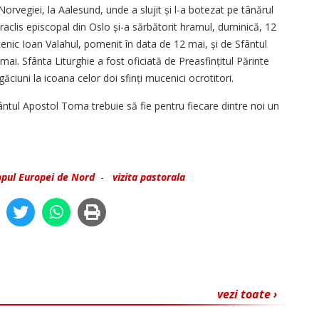
rvegiei, la Aalesund, unde a slujit și l-a botezat pe tânărul
araclis episcopal din Oslo și-a sărbătorit hramul, duminică, 12
cenic Ioan Valahul, pomenit în data de 12 mai, și de Sfântul
i. Sfânta Liturghie a fost oficiată de Preasfințitul Părinte
găciuni la icoana celor doi sfinți mucenici ocrotitori.
fântul Apostol Toma trebuie să fie pentru fiecare dintre noi un
opul Europei de Nord
-
vizita pastorala
vezi toate ›