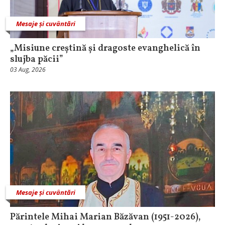
Mesaje și cuvântări
„Misiune creștină și dragoste evanghelică în
slujba păcii”
03 Aug, 2026
Mesaje și cuvântări
Părintele Mihai Marian Băzăvan (1951-2026),