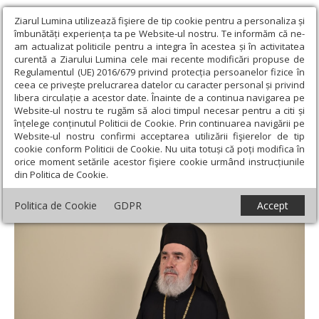
Ziarul Lumina utilizează fişiere de tip cookie pentru a personaliza și
îmbunătăți experiența ta pe Website-ul nostru. Te informăm că ne-
am actualizat politicile pentru a integra în acestea și în activitatea
curentă a Ziarului Lumina cele mai recente modificări propuse de
Regulamentul (UE) 2016/679 privind protecția persoanelor fizice în
ceea ce privește prelucrarea datelor cu caracter personal și privind
libera circulație a acestor date. Înainte de a continua navigarea pe
Website-ul nostru te rugăm să aloci timpul necesar pentru a citi și
Ziarul Lumina
›
Actualitate religioasă
›
Mesaje și cuvântări
›
înțelege conținutul Politicii de Cookie. Prin continuarea navigării pe
Binecuvântare pentru un popas aniversar venerabil
Website-ul nostru confirmi acceptarea utilizării fişierelor de tip
cookie conform Politicii de Cookie. Nu uita totuși că poți modifica în
Binecuvântare pentru un popas aniversar
orice moment setările acestor fişiere cookie urmând instrucțiunile
din Politica de Cookie.
venerabil
Politica de Cookie
GDPR
Accept