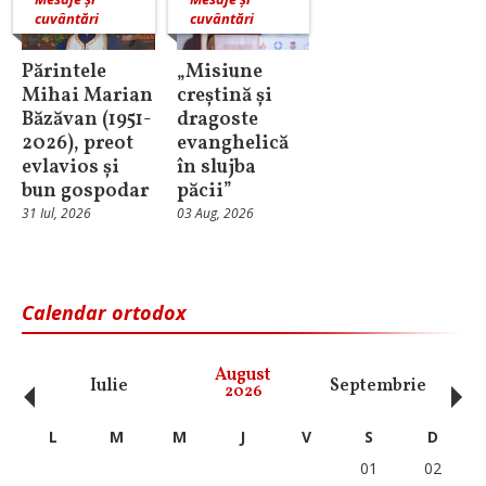
cuvântări
cuvântări
Părintele
„Misiune
Mihai Marian
creștină și
Băzăvan (1951-
dragoste
2026), preot
evanghelică
evlavios și
în slujba
bun gospodar
păcii”
31 Iul, 2026
03 Aug, 2026
Calendar ortodox
‹
›
August
Iulie
Septembrie
O
2026
L
M
M
J
V
S
D
01
02