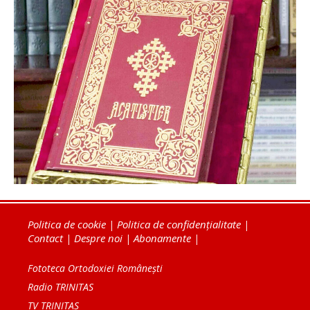
Politica de cookie
|
Politica de confidențialitate
|
Contact
|
Despre noi
|
Abonamente
|
Fototeca Ortodoxiei Românești
Radio TRINITAS
TV TRINITAS