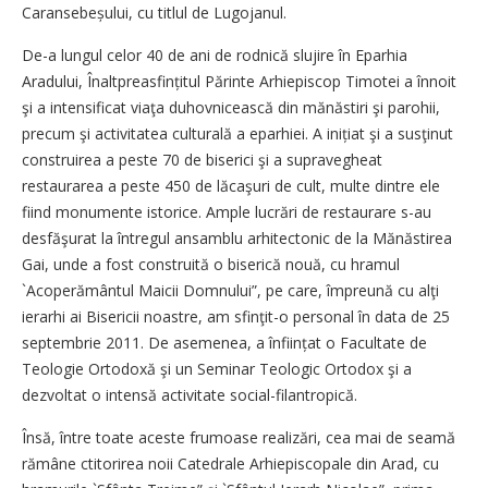
Caransebeșului, cu titlul de Lugojanul.
De-a lungul celor 40 de ani de rodnică slujire în Eparhia
Aradului, Înaltpreasfințitul Părinte Arhiepiscop Timotei a înnoit
şi a intensificat viaţa duhovnicească din mănăstiri şi parohii,
precum şi activitatea culturală a eparhiei. A inițiat şi a susţinut
construirea a peste 70 de biserici şi a supravegheat
restaurarea a peste 450 de lăcaşuri de cult, multe dintre ele
fiind monumente istorice. Ample lucrări de restaurare s-au
desfăşurat la întregul ansamblu arhitectonic de la Mănăstirea
Gai, unde a fost construită o biserică nouă, cu hramul
`Acoperământul Maicii Domnului”, pe care, împreună cu alţi
ierarhi ai Bisericii noastre, am sfinţit-o personal în data de 25
septembrie 2011. De asemenea, a înființat o Facultate de
Teologie Ortodoxă şi un Seminar Teologic Ortodox şi a
dezvoltat o intensă activitate social-filantropică.
Însă, între toate aceste frumoase realizări, cea mai de seamă
rămâne ctitorirea noii Catedrale Arhiepiscopale din Arad, cu