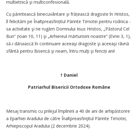
multietnică şi multiconfesională.
Cu părintească binecuvântare şi frățească dragoste în Hristos,
îl felicităm pe Înalt­prea­sfințitul Părinte Timotei pentru rodnica ­
sa activitate şi ne rugăm Domnului Iisus ­Hristos, „Păstorul Cel
Bun” (Ioan 10, 11) şi ­„Arhiereul mărturisirii noastre” (Evrei 3, 1),
să-i dăruiască în continuare aceeaşi dragoste şi aceeaşi râvnă
sfântă pentru Biserică şi neam, întru mulţi şi fericiți ani!
† Daniel
Patriarhul Bisericii Ortodoxe Române
Mesaj transmis cu prilejul împlinirii a 40 de ani de arhipăstorire
a Eparhiei Aradului de către Înaltpreasfinţitul Părinte Timotei,
Arhiepiscopul Aradului (2 decembrie 2024).