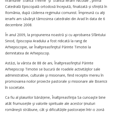
hramurile `Sfânta Treime” şi `Sfântul Ierarh Nicolae”, prima
Catedrală Episcopală ortodoxă începută, finalizată și sfințită în
România, după căderea regimului comunist. Împreună cu alţi
ierarhi am săvârşit târnosirea catedralei din Arad în data de 6
decembrie 2008.
În anul 2009, la propunerea noastră şi cu aprobarea Sfântului
Sinod, Episcopia Aradului a fost ridicată la rang de
Arhiepiscopie, iar Înaltpreasfinţitul Părinte Timotei la
demnitatea de Arhiepiscop.
Astăzi, la vârsta de 88 de ani, Înaltprea­sfinţitul Părinte
Arhiepiscop Timotei se bucură de roadele activităţilor sale
administrative, culturale şi misionare, fiind receptiv mereu în
promovarea noilor proiecte pastorale și misionare ale Bisericii
în societate.
Ca fiu al plaiurilor bănățene, Înaltprea­sfinţia Sa cunoaşte bine
atât frumusețile şi valorile spirituale ale acestor ținuturi
româneşti străbune, cât şi dificultățile pas­to­rației într-o zonă