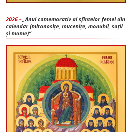
2026 -
„Anul comemorativ al sfintelor femei din
calendar (mironosițe, mu­cenițe, monahii, soții
și mame)”