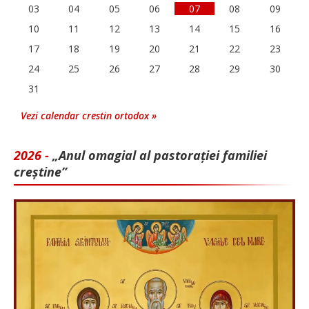
03
04
05
06
07
08
09
10
11
12
13
14
15
16
17
18
19
20
21
22
23
24
25
26
27
28
29
30
31
Vezi calendar crestin ortodox »
2026 -
„Anul omagial al pastorației familiei
creștine”