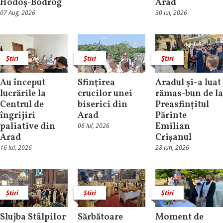
Hodoș-Bodrog
Arad
07 Aug, 2026
30 Iul, 2026
Știri
Știri
Știri
Au început
Sfinţirea
Aradul și-a luat
lucrările la
crucilor unei
rămas-bun de la
Centrul de
biserici din
Preasfințitul
îngrijiri
Arad
Părinte
paliative din
Emilian
06 Iul, 2026
Arad
Crișanul
16 Iul, 2026
28 Iun, 2026
Știri
Știri
Știri
Slujba Stâlpilor
Sărbătoare
Moment de