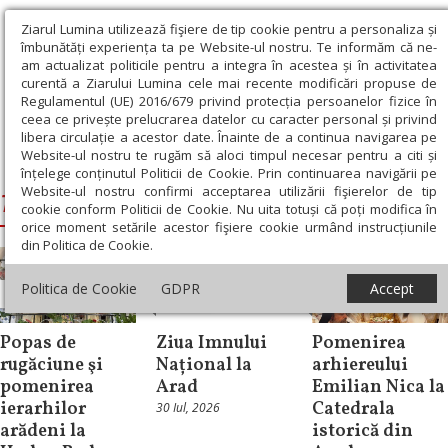
Ziarul Lumina utilizează fişiere de tip cookie pentru a personaliza și
îmbunătăți experiența ta pe Website-ul nostru. Te informăm că ne-
am actualizat politicile pentru a integra în acestea și în activitatea
curentă a Ziarului Lumina cele mai recente modificări propuse de
Regulamentul (UE) 2016/679 privind protecția persoanelor fizice în
ceea ce privește prelucrarea datelor cu caracter personal și privind
libera circulație a acestor date. Înainte de a continua navigarea pe
Website-ul nostru te rugăm să aloci timpul necesar pentru a citi și
Ziarul Lumina
›
Timotei, Arhiepiscopul Aradului
înțelege conținutul Politicii de Cookie. Prin continuarea navigării pe
Website-ul nostru confirmi acceptarea utilizării fişierelor de tip
Timotei, Arhiepiscopul Aradului
cookie conform Politicii de Cookie. Nu uita totuși că poți modifica în
orice moment setările acestor fişiere cookie urmând instrucțiunile
din Politica de Cookie.
Politica de Cookie
GDPR
Accept
Știri
Știri
Știri
Popas de
Ziua Imnului
Pomenirea
rugăciune şi
Național la
arhiereului
pomenirea
Arad
Emilian Nica la
ierarhilor
Catedrala
30 Iul, 2026
arădeni la
istorică din