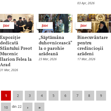
03 Apr, 2026
Știri
Știri
Știri
Expoziție
„Săptămâna
Binecuvântare
dedicată
duhovnicească”
pentru
Sfântului Preot
la o parohie
credincioșii
Mucenic
arădeană
arădeni
Ilarion Felea la
23 Mar, 2026
17 Mar, 2026
Arad
31 Mar, 2026
1
2
3
4
5
6
7
8
9
din 22
10
›
»