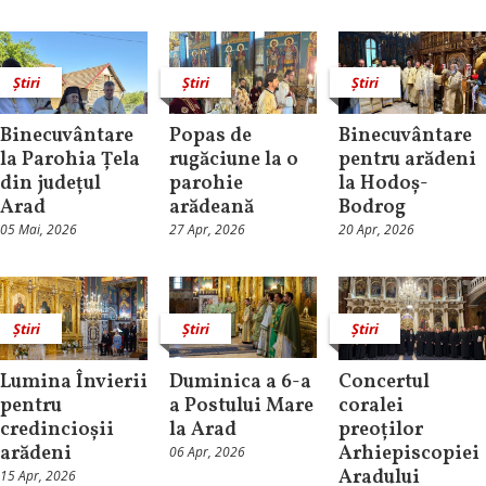
Știri
Știri
Știri
Binecuvântare
Popas de
Binecuvântare
la Parohia Țela
rugăciune la o
pentru arădeni
din județul
parohie
la Hodoș-
Arad
arădeană
Bodrog
05 Mai, 2026
27 Apr, 2026
20 Apr, 2026
Știri
Știri
Știri
Lumina Învierii
Duminica a 6-a
Concertul
pentru
a Postului Mare
coralei
credincioșii
la Arad
preoților
arădeni
Arhiepiscopiei
06 Apr, 2026
Aradului
15 Apr, 2026