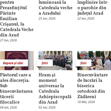
pentru
luminoasă la
împlinire într-
Preasfințitul
Catedrala veche
o parohie din
Părinte
a Aradului
judeţul Arad
Emilian
25 Iun, 2026
22 Iun, 2026
Crișanul, la
Catedrala Veche
din Arad
27 Iun, 2026
Repere și idei
Știri
Știri
Păstorul care a
Hram şi
Binecuvântare
ales discreția.
moment
de lucrări la
Sub
aniversar la
biserica
binecuvântarea
Catedrala
ortodoxă din
tăcerii
Arhiepiscopală
Zădăreni
filocalice
din Arad
18 Mai, 2026
04 Iun, 2026
02 Iun, 2026