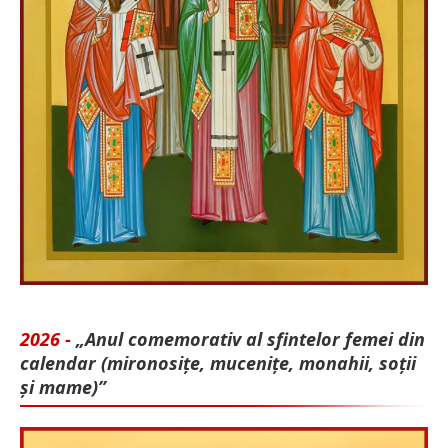
2026 -
„Anul comemorativ al sfintelor femei din
calendar (mironosițe, mu­cenițe, monahii, soții
și mame)”