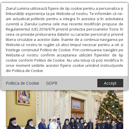
Ziarul Lumina utilizează fişiere de tip cookie pentru a personaliza și
îmbunătăți experiența ta pe Website-ul nostru. Te informăm că ne-
am actualizat politicile pentru a integra în acestea și în activitatea
curentă a Ziarului Lumina cele mai recente modificări propuse de
Regulamentul (UE) 2016/679 privind protecția persoanelor fizice în
ceea ce privește prelucrarea datelor cu caracter personal și privind
libera circulație a acestor date. Înainte de a continua navigarea pe
Website-ul nostru te rugăm să aloci timpul necesar pentru a citi și
Ziarul Lumina
›
Actualitate religioasă
›
Mesaje și cuvântări
›
înțelege conținutul Politicii de Cookie. Prin continuarea navigării pe
Catedrala Naţională, un mare dar pentru poporul român
Website-ul nostru confirmi acceptarea utilizării fişierelor de tip
cookie conform Politicii de Cookie. Nu uita totuși că poți modifica în
Catedrala Naţională, un mare dar pentru
orice moment setările acestor fişiere cookie urmând instrucțiunile
din Politica de Cookie.
poporul român
Politica de Cookie
GDPR
Accept