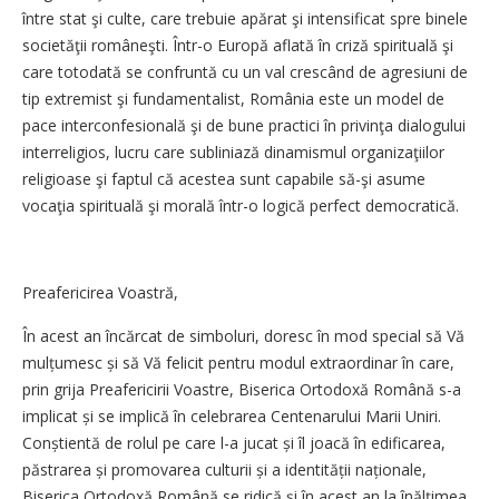
între stat şi culte, care trebuie apărat şi intensificat spre binele
societăţii româneşti. Într-o Europă aflată în criză spirituală şi
care totodată se confruntă cu un val crescând de agresiuni de
tip extremist şi fundamentalist, România este un model de
pace interconfesională şi de bune practici în privinţa dialogului
interreligios, lucru care subliniază dinamismul organizaţiilor
religioase şi faptul că acestea sunt capabile să-şi asume
vocaţia spirituală şi morală într-o logică perfect democratică.
Preafericirea Voastră,
În acest an încărcat de simboluri, doresc în mod special să Vă
mulțumesc și să Vă felicit pentru modul extraordinar în care,
prin grija Preafericirii Voastre, Biserica Ortodoxă Română s-a
implicat și se implică în celebrarea Centenarului Marii Uniri.
Conștientă de rolul pe care l-a jucat și îl joacă în edificarea,
păstrarea și promovarea culturii și a identității naționale,
Biserica Ortodoxă Română se ridică și în acest an la înălțimea