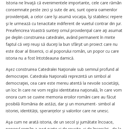
Istoria ne învaţă că evenimentele importante, cele care rămân
consemnate peste zeci şi sute de ani, sunt opera oamenilor
providenţiali, a celor care îşi asumă vocaţia, îşi stabilesc repere
şi le urmează cu tenacitate indiferent de vuietul contrar din jur.
Preafericirea Voastră sunteţi omul providenţial care aţi asumat
pe deplin construirea catedralei, având permanent în minte
faptul că veţi reuşi să duceţi la bun sfârşit un proiect care nu
este doar al Bisericii, ci al poporului român, un popor cu care
istoria nu a fost întotdeauna darnică.
Aşez construirea Catedralei Naţionale sub semnul profund al
democraţiei. Catedrala Naţională reprezintă un simbol al
democraţiei, cea care este mereu atentă la nevoile societăţii,
un loc în care ne vom regăsi identitatea naţională, în care vom
onora cum se cuvine memoria eroilor români care au făcut
posibilă România de astăzi, dar şi un monu­ment- simbol al
istoriei, identității, speranțelor și valorilor care ne unesc.
Aşa cum ne arată istoria, de un secol şi jumătate încoace,
poporul român a avut parte şi de reuşite, şi de încercări - de la