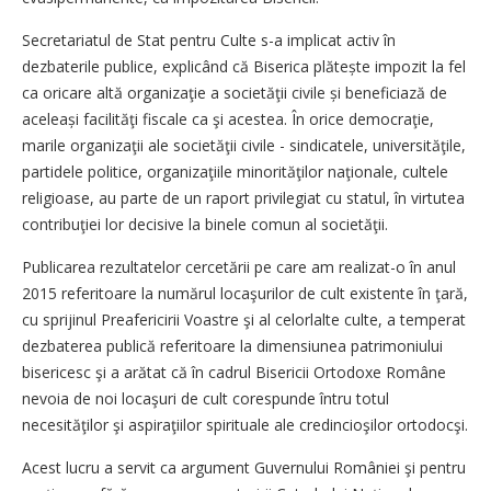
Secretariatul de Stat pentru Culte s-a implicat activ în
dezbaterile publice, explicând că Biserica plătește impozit la fel
ca oricare altă organizaţie a societăţii civile și beneficiază de
aceleași facilităţi fiscale ca şi acestea. În orice democraţie,
marile organizaţii ale societăţii civile - sindicatele, universităţile,
partidele politice, organizaţiile minorităţilor naţionale, cultele
religioase, au parte de un raport privilegiat cu statul, în virtutea
contribuţiei lor decisive la binele comun al societăţii.
Publicarea rezultatelor cercetării pe care am realizat-o în anul
2015 referitoare la numărul locaşurilor de cult existente în ţară,
cu sprijinul Preafericirii Voastre şi al celorlalte culte, a temperat
dezbaterea publică referitoare la dimensiunea patrimoniului
bisericesc şi a arătat că în cadrul Bisericii Ortodoxe Române
nevoia de noi locaşuri de cult corespunde întru totul
necesităţilor şi aspiraţiilor spirituale ale credincioşilor ortodocşi.
Acest lucru a servit ca argument Guvernului României şi pentru