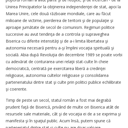
Unirea Principatelor la obţinerea independenţei de stat, apoi la
Marea Unire, cele două războaie mondiale, care au făcut
milioane de victime, pierderea de teritorii şi de populaţie şi
aproape jumătate de secol de comunism. Regimuri politice
succesive au avut tendinţa de a controla şi supraveghea
Biserica cu diferite intensităţi şi de a-i limita libertatea şi
autonomia necesară pentru a-şi împlini vocaţia spirituală şi
socială. Abia după Revoluţia din decembrie 1989 se poate vorbi
cu adevărat de conturarea unei relaţii stat-culte în cheie
democratică, centrată pe exercitarea liberă a credinţei
religioase, autonomia cultelor religioase şi consolidarea
parteneriatului dintre stat şi culte prin politici publice echilibrate
şi coerente.
Timp de peste un secol, statul român a fost mai degrabă
prudent faţă de Biserică, privând de multe ori Biserica atât de
resursele sale materiale, cât şi de vocaţia ei de a se exprima şi
manifesta şi în spaţiul public. Acum însă, putem spune că
parteneriatul dintre stat şi culte nu are doar valoare