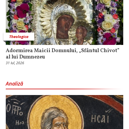
Theologica
Adormirea Maicii Domnului, „Sfântul Chivot”
al lui Dumnezeu
31 Iul, 2026
Analiză