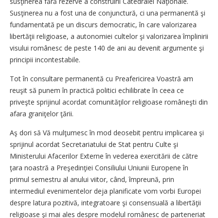
susţinerea fără rezerve a construirii Catedralei Naţionale.
Susţinerea nu a fost una de conjunctură, ci una permanentă şi
fundamentată pe un discurs democratic, în care valorizarea
libertăţii religioase, a autonomiei cultelor şi valorizarea împlinirii
visului românesc de peste 140 de ani au devenit argumente şi
principii incontestabile.
Tot în consultare permanentă cu Preafericirea Voastră am
reuşit să punem în practică politici echilibrate în ceea ce
priveşte sprijinul acordat comunităţilor religioase ro­mâneşti din
afara graniţelor ţării.
Aş dori să Vă mulţumesc în mod deosebit pentru implicarea şi
sprijinul acordat Secretariatului de Stat pentru Culte şi
Ministerului Afacerilor Externe în vederea exercitării de către
ţara noastră a Preşedinţiei Consiliului Uniunii Europene în
primul semestru al anului viitor, când, împreună, prin
intermediul evenimentelor deja planificate vom vorbi Europei
despre latura pozitivă, integratoare şi consensuală a libertăţii
religioase şi mai ales despre modelul românesc de parteneriat