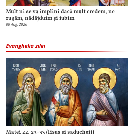
Mult ni se va împlini dacă mult credem, ne
rugăm, nădăjduim și iubim
09 Aug, 2026
Evanghelia zilei
Matei 22, 23–33 (Iisus și saducheii)