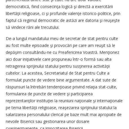
democratică, fiind consecinţa logică şi directă a exercitării
libertăţii religioase, ci şi profunde valenţe istorico-politice, prin
faptul că regimul democratic de astăzi are datoria şi reuşeşte
să vindece răni ale trecutului.
De-a lungul mandatului meu de secretar de stat pentru culte
au fost multe episoade şi provocări pe care am reuşit să le
depăşim consultându-ne cu Preafericirea Voastră. Menţionez
aici doar iniţiativele care propuneau într-o formă sau alta
retragerea sprijinului statului pentru susţinerea activităţii
cultelor. La acestea, Secretariatul de Stat pentru Culte a
formulat puncte de vedere bine argumentate. A dat sute de
răspunsuri la întrebări tendenţioase privind relaţia stat-culte,
formularea de puncte de vedere şi participarea
reprezentanţilor instituţiei la reuniuni naţionale şi internaţionale
pe tema libertăţii religioase, reaşezarea sprijinului statului la
salarizarea personalului clerical pe baze mult mai apropiate de
nevoile Bisericii sau gestionarea unor dosare
cvasipermanente, ca impozitarea Bisericii.