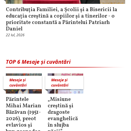
Contribuția Familiei, a Școlii și a Bisericii la
educația creștină a copiilor și a tinerilor - o
prioritate constantă a Părintelui Patriarh
Daniel
22 Iul, 2026
TOP 6 Mesaje și cuvântări
Mesaje și
Mesaje și
cuvântări
cuvântări
Părintele
„Misiune
Mihai Marian
creștină și
Băzăvan (1951-
dragoste
2026), preot
evanghelică
evlavios și
în slujba