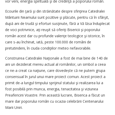
vor veni, energia spirituală şi de credinţă a poporului român.
Ecourile din ţară şi din străinătate despre sfinţirea Catedralei
Mântuirii Neamului sunt pozitive şi plăcute, pentru că în sfârşit,
după ani de trudă şi eforturi susţinute, fără a Vă lăsa înduplecat
de voci potrivnice, aţi reuşit să oferiţi Bisericii şi poporului
român acest dar cu profunde valenţe teologice şi istorice, în
care s-au închinat, iată, peste 100.000 de români de
pretutindeni, în ciuda condiţiilor meteo nefavorabile.
Construirea Catedralei Naţionale a fost de mai bine de 140 de
ani un deziderat mereu actual al românilor, un simbol a ceea
ce ne-a creat ca naţiune, care do­vedește că ne putem grupa
consensual în jurul unui mare proiect comun. Acest proiect a
primit de-a lungul timpului sprijinul statului şi realizarea lui a
fost posibilă prin munca, energia, tenacitatea şi viziunea
Preafericirii Voastre. Prin această lucrare, Biserica a făcut un
mare dar poporului român cu ocazia celebrării Centenarului
Marii Uniri.