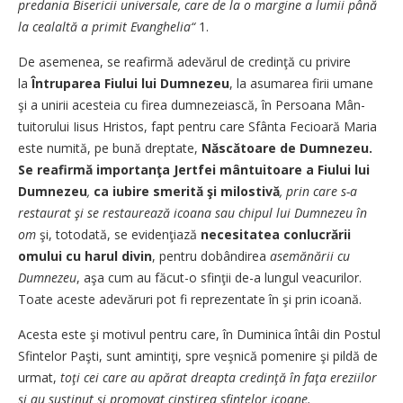
predania Bisericii universale, care de la o margine a lumii până
la cea­laltă a primit Evanghelia“
1.
De asemenea, se reafirmă a­de­­vărul de credinţă cu privire
la
Întruparea Fiului lui Dum­nezeu
, la asumarea firii umane
şi a unirii acesteia cu firea dum­nezeiască, în Persoana Mân­
tuitorului Iisus Hristos, fapt pentru care Sfânta Fecioa­ră Maria
este numită, pe bună drep­tate,
Născătoare de Dum­nezeu.
Se reafirmă importanţa Jert­fei mântuitoare a Fiului lui
Dum­nezeu
,
ca iubire smerită şi mi­­lostivă
, prin care s-a
restaurat şi se restaurează icoana sau chi­pul lui Dumnezeu în
om
şi, tot­odată, se evidenţiază
necesi­ta­­tea conlucrării
omului cu ha­rul divin
, pentru dobândirea
a­se­mănării cu
Dumnezeu
, aşa cum au făcut-o sfinţii de-a lungul veacurilor.
Toate aceste a­de­­văruri pot fi reprezentate în şi prin icoană.
Acesta este şi motivul pentru care, în Duminica întâi din Pos­tul
Sfintelor Paşti, sunt a­min­­tiţi, spre veşnică pomenire şi pildă de
urmat,
toţi cei care au apărat dreapta credinţă în fa­ţa ereziilor
şi au susţinut şi pro­movat cinstirea sfintelor icoane.