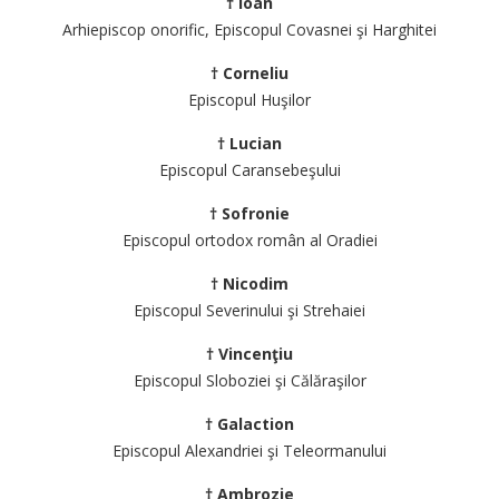
† Ioan
Arhiepiscop onorific, Episcopul Covasnei şi Harghitei
† Corneliu
Episcopul Huşilor
† Lucian
Episcopul Caransebeşului
† Sofronie
Episcopul ortodox român al Oradiei
† Nicodim
Episcopul Severinului şi Strehaiei
† Vincenţiu
Episcopul Sloboziei şi Călăraşilor
† Galaction
Episcopul Alexandriei şi Teleormanului
† Ambrozie