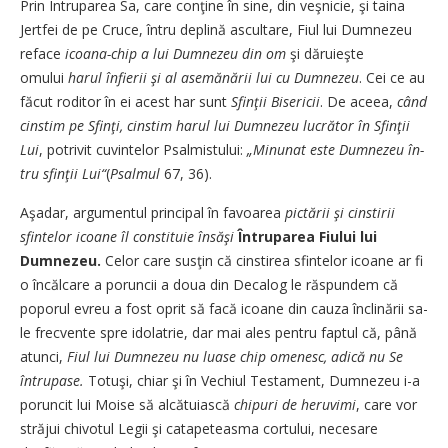
Prin Întruparea Sa, care con­ţine în sine, din veşnicie, şi tai­­na
Jertfei de pe Cruce, în­tru de­plină ascultare, Fiul lui Dum­­nezeu
reface
icoana-chip a lui Dumnezeu din om
şi dă­ru­­ieş­te
omului
harul înfierii şi al a­­semănării lui cu Dum­nezeu
. Cei ce au
făcut roditor în ei a­cest har sunt
Sfinţii Bi­se­ricii
. De aceea,
când
cinstim pe Sfinţi, cinstim harul lui Dum­­nezeu lucrător în Sfinţii
Lui
, po­trivit cuvintelor Psal­mis­­tu­lui:
„Minunat este Dum­nezeu în­
tru sfinţii Lui“
(
Psal­mul
67, 36).
Aşadar, argumentul principal în favoarea
pictării şi cin­sti­­rii
sfintelor icoane îl constituie însăşi
Întruparea Fiului lui
Dumnezeu.
Celor care sus­ţin că cinstirea sfintelor icoane ar fi
o încălcare a poruncii a do­ua din Decalog le răspundem că
poporul evreu a fost oprit să fa­că icoane din cauza înclinării sa­
le frecvente spre idolatrie, dar mai ales pentru faptul că, pâ­nă
atunci,
Fiul lui Dum­nezeu nu luase chip omenesc, a­dică nu Se
întrupase.
Totuşi, chiar şi în Vechiul Testament, Dum­nezeu i-a
poruncit lui Moi­se să alcătuiască
chipuri de he­ru­vimi
, care vor
străjui chivotul Legii şi catapeteasma cortului, necesare