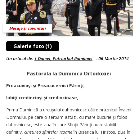
Mesaje și cuvântări
Galerie foto (1)
Un articol de:
† Daniel, Patriarhul României
-
06 Martie 2014
Pastorala la Duminica Ortodoxiei
Preacuvioşi şi
Preacucernici Părinţi,
Iubiţi credincioşi şi credincioase,
Prima Duminică a ur­cuşului du­hov­ni­cesc către praznicul În­vierii
Domnului, pe care o serbăm astăzi, cu ma­re bucurie şi folos
duhovnicesc, es­te ziua în care Sfinţii Părinţi au restabilit,
definitiv,
cinsti­rea sfintelor icoane
în Biserica lui Hristos, ziua în