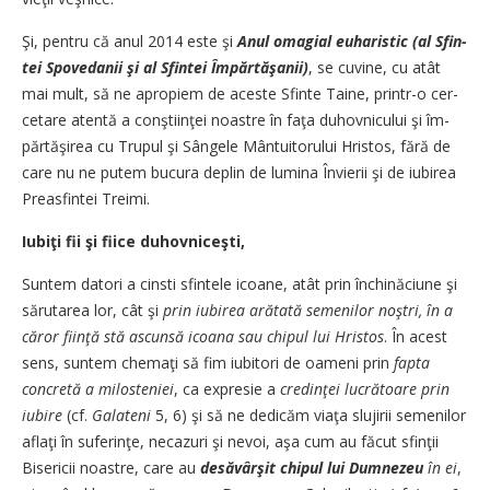
Şi, pentru că anul 2014 este şi
Anul omagial euharistic (al Sfin­
tei Spovedanii şi al Sfintei Îm­părtăşanii)
, se cuvine, cu a­tât
mai mult, să ne apropiem de aceste Sfinte Taine, printr-o cer­
cetare atentă a conştiinţei noas­tre în faţa duhovnicului şi îm­
părtăşirea cu Trupul şi Sân­ge­le Mântuitorului Hristos, fă­ră de
care nu ne putem bucura de­plin de lumina Învierii şi de iu­birea
Preasfintei Treimi.
Iubiţi fii şi fiice duhovniceşti,
Suntem datori a cinsti sfintele icoane, atât prin închi­nă­ciu­ne şi
sărutarea lor, cât şi
prin iubirea arătată semenilor noş­tri, în a
căror fiinţă stă as­cun­­să icoana sau chipul lui Hris­­tos
. În acest
sens, suntem che­maţi să fim iubitori de oameni prin
fapta
concretă a mi­los­teniei
, ca expresie a
cre­din­ţei lucrătoare prin
iubire
(cf.
Ga­­lateni
5, 6) şi să ne dedicăm via­ţa slujirii semenilor
aflaţi în su­ferinţe, necazuri şi nevoi, aşa cum au făcut sfinţii
Bisericii noas­tre, care au
desăvârşit chi­pul lui Dumnezeu
în ei
,