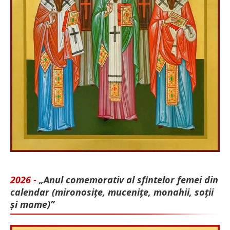
2026 -
„Anul comemorativ al sfintelor femei din
calendar (mironosițe, mu­cenițe, monahii, soții
și mame)”