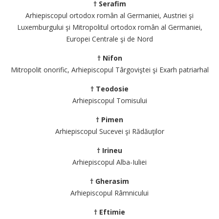
† Serafim
Arhiepiscopul ortodox român al Germaniei, Austriei şi
Luxemburgului şi Mitropolitul ortodox român al Germaniei,
Europei Centrale şi de Nord
† Nifon
Mitropolit onorific, Arhiepiscopul Târgoviştei şi Exarh patriarhal
† Teodosie
Arhiepiscopul Tomisului
† Pimen
Arhiepiscopul Sucevei şi Rădăuţilor
† Irineu
Arhiepiscopul Alba-Iuliei
† Gherasim
Arhiepiscopul Râmnicului
† Eftimie