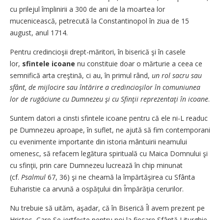
cu prilejul împlinirii a 300 de ani de la moar­tea lor
mucenicească, pe­tre­­cută la Constantinopol în zi­ua de 15
august, anul 1714.
Pentru credincioşii drept-mă­ritori, în biserică şi în casele
lor,
sfintele icoane
nu constituie doar o mărturie a ceea ce
sem­nifică arta creştină, ci au, în primul rând,
un rol sacru sau
sfânt, de mijlocire sau în­tă­ri­re a credincioşilor în comu­ni­u­­nea
lor de rugăciune cu Dum­nezeu şi cu Sfinţii reprezentaţi în icoane
.
Suntem datori a cinsti sfin­te­­le icoane pentru că ele ni-L re­aduc
pe Dumnezeu aproape, în suflet, ne ajută să fim con­tem­­porani
cu evenimente im­por­­tante din istoria mântuirii nea­­mului
omenesc, să refacem le­­gătura spirituală cu Maica Dom­­nului şi
cu sfinţii, prin care Du­m­nezeu lucrează în chip mi­nu­­nat
(cf.
Psalmul
67, 36) şi ne chea­mă la împărtăşirea cu Sfân­ta
Euharistie ca arvună a os­pă­ţu­lui din Împărăţia ceru­ri­lor.
Nu trebuie să uităm, aşadar, că în Biserică Îl avem prezent pe
Hristos, Care Se jertfeşte pen­tru noi la fiecare Sfântă Li­tur­ghie