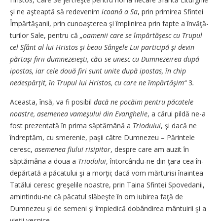
şi ne aşteaptă să rede­ve­­nim
icoa­nă a Sa
, prin primi­rea Sfintei
Împărtăşanii, prin cu­noaşterea şi împlinirea prin fap­te a în­vă­ţă­
turilor Sale, pentru că
„oamenii care se împăr­tă­şesc cu Trupul
cel Sfânt al lui Hris­tos şi beau Sângele Lui par­ticipă şi devin
părtaşi firii dum­nezeieşti, căci se unesc cu Dum­nezeirea după
ipostas, iar cele două firi sunt unite după i­pos­tas, în chip
nedespărţit, în Tru­pul lui Hris­tos, cu care ne îm­părtăşim“
3
.
Aceasta, însă, va fi posibil
da­că ne pocăim pentru păca­te­le
noastre, asemenea vameş­u­lui din Evanghelie
, a cărui pil­dă ne-a
fost prezentată în pri­ma săptămână a
Triodului
, şi da­că ne
îndreptăm, cu smerenie, paşii către Dumnezeu – Pă­­­rin­tele
ceresc,
asemenea fiu­­lui ri­sipitor
, despre care am a­­uzit în
săptămâna a doua a
Tri­o­du­lui
, întorcându-ne din ţa­ra cea în­
depărtată a păcatului şi a mor­ţii; dacă vom mărturisi îna­in­tea
Tatălui ceresc greşelile noas­tre, prin Taina Sfintei Spo­ve­danii,
amintindu-ne că pă­ca­tul slăbeşte în om iubirea fa­ţă de
Dumnezeu şi de semeni şi îm­piedică dobândirea mântui­rii şi a
vieţii veşnice.