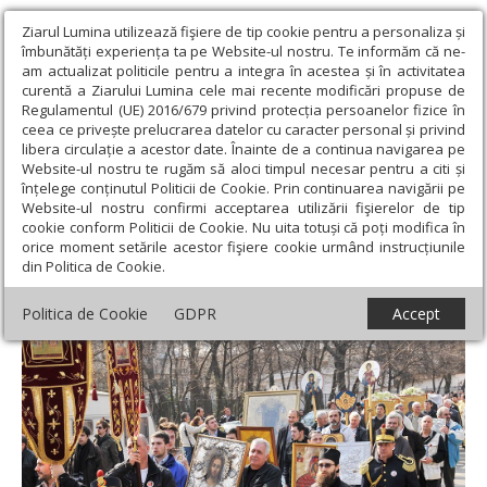
Ziarul Lumina utilizează fişiere de tip cookie pentru a personaliza și
îmbunătăți experiența ta pe Website-ul nostru. Te informăm că ne-
am actualizat politicile pentru a integra în acestea și în activitatea
curentă a Ziarului Lumina cele mai recente modificări propuse de
Regulamentul (UE) 2016/679 privind protecția persoanelor fizice în
ceea ce privește prelucrarea datelor cu caracter personal și privind
libera circulație a acestor date. Înainte de a continua navigarea pe
Website-ul nostru te rugăm să aloci timpul necesar pentru a citi și
Ziarul Lumina
›
Actualitate religioasă
›
Mesaje și cuvântări
›
înțelege conținutul Politicii de Cookie. Prin continuarea navigării pe
Cinstirea sfintelor icoane, prin rugăciune şi faptă bună
Website-ul nostru confirmi acceptarea utilizării fişierelor de tip
cookie conform Politicii de Cookie. Nu uita totuși că poți modifica în
Cinstirea sfintelor icoane, prin rugăciune şi
orice moment setările acestor fişiere cookie urmând instrucțiunile
din Politica de Cookie.
faptă bună
Politica de Cookie
GDPR
Accept