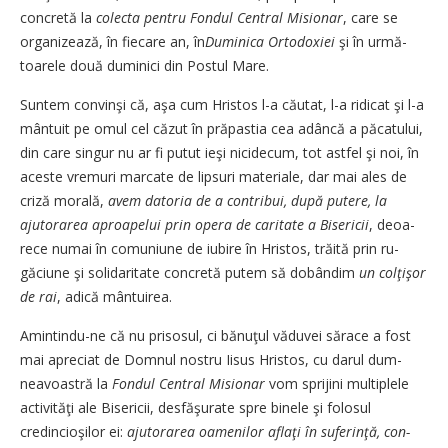
concretă la
colecta pentru Fon­dul Central Misionar
, care se
organizează, în fiecare an, în
Du­minica Ortodoxiei
şi în ur­mă­
toarele două duminici din Postul Mare.
Suntem convinşi că, aşa cum Hris­tos l-a căutat, l-a ridicat şi l-a
mântuit pe omul cel căzut în pră­pastia cea adâncă a păcatului,
din care singur nu ar fi pu­tut ieşi nicidecum, tot astfel şi noi, în
aceste vremuri marcate de lipsuri materiale, dar mai a­les de
criză morală,
avem datoria de a contribui, după putere, la
ajutorarea aproapelui prin o­pe­ra de caritate a Bisericii
, de­oa­
rece numai în comuniune de iu­bire în Hristos, trăită prin ru­
găciune şi solidaritate con­cre­­tă putem să dobândim
un col­ţişor
de rai
, adică mântui­rea.
Amintindu-ne că nu prisosul, ci bănuţul văduvei sărace a fost
mai apreciat de Domnul nos­tru Iisus Hristos, cu darul dum­
neavoastră la
Fondul Cen­­tral Misionar
vom sprijini mul­ti­­plele
activităţi ale Bise­ricii, des­făşurate spre binele şi folosul
credincioşilor ei:
ajutorarea oa­menilor
aflaţi în suferinţă, con­