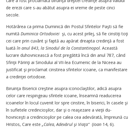
care a fost pro­clamată biruinţa dreptei cre­dinţe asupra valului
de ere­zii care s-au abătut asupra ei vre­me de peste cinci
secole.
Hotărârea ca prima Dumi­ni­că din Postul Sfintelor Paşti să fie
numită
Duminica Orto­do­xiei
şi, cu acest prilej, să fie cinstiţi toţi
cei care prin cuvânt şi fap­tă au apărat dreapta cre­din­ţă a fost
luată
în anul 843
,
la Sinodul de la Con­stan­ti­no­pol
. Această
lucrare duhov­ni­ceas­că a fost pregătită încă din a­nul 787, când
Sfinţii Părinţi ai Si­nodului al VII-lea Ecumenic de la Niceea au
justificat şi pro­clamat cinstirea sfintelor icoa­ne, ca manifestare
a credinţei or­todoxe.
Biruinţa Bisericii creştine a­su­pra iconoclaştilor, adică asu­pra
celor care respingeau sfin­te­­le icoane, înseamnă readuce­rea
icoanelor în locul cuvenit lor spre cinstire, în biserici, în ca­sele şi
în sufletele cre­din­cio­şi­lor, dar şi o reaşezare a vieţii du­
hovniceşti a credincioşilor pe calea cea adevărată, împreună cu
Hristos, Care este
„Calea, A­de­vărul şi Viaţa“
(
Ioan
14, 6).