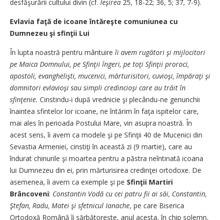
desfăşurării cul­tu­­lui divin (cf.
Ieşirea
25, 18-22; 36, 5; 37, 7-9).
Evlavia faţă de icoane întăreşte comuniunea cu
Dumnezeu şi sfinţii Lui
În lupta noastră pentru mân­tuire
îi avem rugători şi mij­locitori
pe Maica Domnului, pe Sfinţii îngeri, pe toţi Sfinţii pro­roci,
apostoli, evanghelişti, mu­cenici, mărturisitori, cuvioşi, împăraţi şi
domnitori e­vla­vioşi sau simpli credincioşi ca­re au trăit în
sfinţenie.
Cin­stin­du-i după vrednicie şi ple­cân­du-ne genunchii
înaintea sfin­telor lor icoane, ne întărim în faţa ispitelor care,
mai ales în perioada Postului Mare, vin a­­supra noastră. În
acest sens, îi avem ca modele şi pe Sfinţii 40 de Mucenici din
Sevastia Ar­me­niei, cinstiţi în această zi (9 mar­tie), care au
îndurat chinu­ri­le şi moartea pentru a păstra ne­întinată icoana
lui Dum­nezeu din ei, prin mărturisirea cre­dinţei ortodoxe. De
asemenea, îi avem ca exemple şi pe
Sfin­ţii Martiri
Brâncoveni
:
Con­stantin Vodă cu cei patru fii ai săi, Constantin,
Ştefan, Ra­du, Matei şi sfetnicul Ia­na­che
, pe care Biserica
Ortodoxă Ro­mână îi sărbătoreşte, anul a­cesta, în chip solemn,