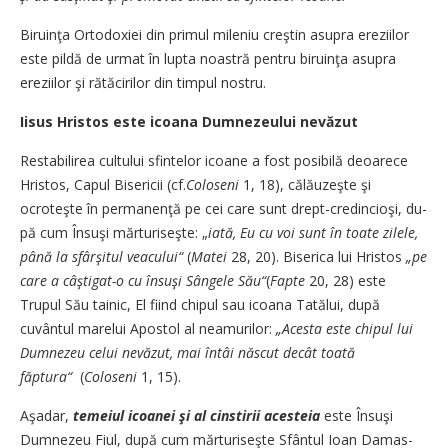
Biruinţa Ortodoxiei din pri­mul mileniu creştin asupra ere­zi­ilor
este pildă de urmat în lup­ta noastră pentru biruinţa a­­supra
ereziilor şi rătăcirilor din timpul nostru.
Iisus Hristos este icoana Dumnezeului nevăzut
Restabilirea cultului sfinte­lor icoane a fost posibilă de­oa­re­ce
Hristos, Capul Bisericii (cf.
Coloseni
1, 18), călăuzeşte şi
ocroteşte în permanenţă pe cei care sunt drept-credincioşi, du­
pă cum Însuşi mărturiseşte: „
ia­tă, Eu cu voi sunt în toate zi­le­le,
până la sfârşitul veacului“
(
Matei
28, 20). Biserica lui Hris­tos
„pe
care a câştigat-o cu în­suşi Sângele Său“
(
Fapte
20, 28) este
Trupul Său tainic, El fi­ind chipul sau icoana Tatălui, du­pă
cuvântul marelui Apostol al neamurilor:
„Acesta este chi­pul lui
Dumnezeu celui ne­vă­zut, mai întâi născut decât toa­tă
făptura“
(
Coloseni
1, 15).
Aşadar,
temeiul icoanei şi al cin­stirii acesteia
este Însuşi
Dum­nezeu Fiul, după cum măr­turiseşte Sfântul Ioan Da­mas­