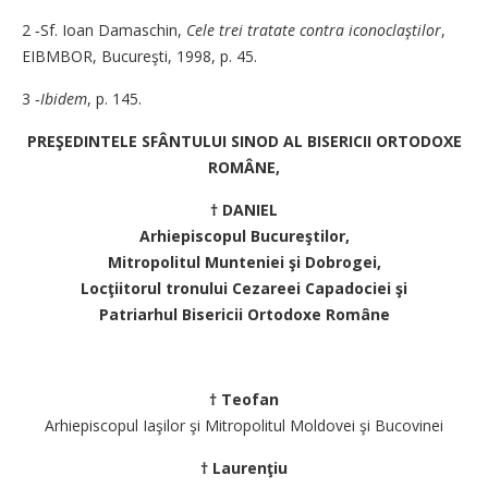
2 ‑Sf. Ioan Damaschin,
Cele trei tratate contra iconocla­ş­­tilor
,
EIBMBOR, Bu­cu­reşti, 1998, p. 45.
3 ‑
Ibidem
, p. 145.
PREŞEDINTELE SFÂNTULUI SINOD AL BISERICII ORTODOXE
ROMÂNE,
† DANIEL
Arhiepiscopul Bucureştilor,
Mitropolitul Munteniei şi Dobrogei,
Locţiitorul tronului Cezareei Capadociei şi
Patriarhul Bisericii Ortodoxe Române
† Teofan
Arhiepiscopul Iaşilor şi Mitropolitul Moldovei şi Bucovinei
† Laurenţiu