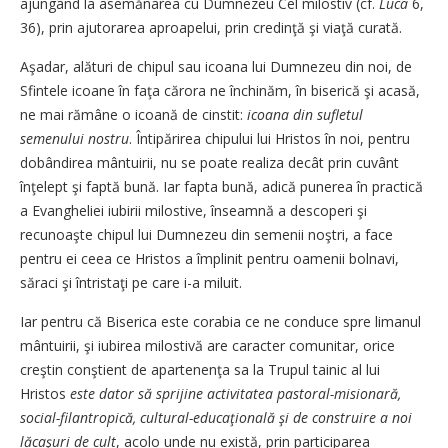
ajun­gând la asemănarea cu Dum­nezeu Cel milostiv (cf.
Luca
6,
36), prin ajutorarea aproapelui, prin credinţă şi viaţă curată.
Aşadar, alături de chipul sau icoana lui Dumnezeu din noi, de
Sfintele icoane în faţa că­rora ne închinăm, în biserică şi acasă,
ne mai rămâne o i­coa­nă de cinstit:
icoana din sufletul
semenului nostru
. Înti­pă­ri­rea chipului lui Hristos în noi, pen­tru
do­bân­direa mântuirii, nu se poate rea­liza decât prin cu­vânt
înţelept şi fap­tă bună. Iar fapta bună, adi­că punerea în practică
a E­van­gheliei iubi­rii milostive, în­seam­nă a desco­pe­ri şi
recunoaşte chi­pul lui Dum­nezeu din semenii noştri, a face
pentru ei ceea ce Hristos a împlinit pentru oame­nii bolnavi,
săraci şi întristaţi pe care i-a miluit.
Iar pentru că Biserica este co­rabia ce ne conduce spre li­ma­­nul
mântuirii, şi iubirea mi­los­tivă are caracter comunitar, ori­ce
creştin conştient de apar­te­­­nenţa sa la Trupul tainic al lui
Hristos
este dator să spriji­ne activitatea pastoral-misio­na­ră,
social-filantropică, cultu­ral-educaţională şi de construi­re a noi
lăcaşuri de cult
, acolo un­de nu există, prin participa­rea