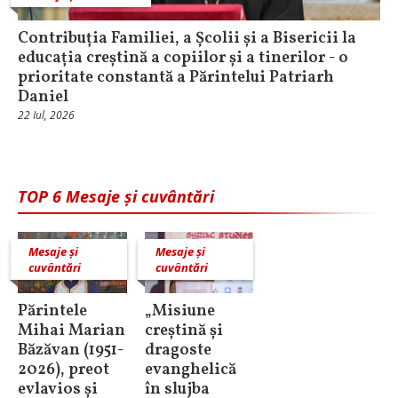
Contribuția Familiei, a Școlii și a Bisericii la
educația creștină a copiilor și a tinerilor - o
prioritate constantă a Părintelui Patriarh
Daniel
22 Iul, 2026
TOP 6 Mesaje și cuvântări
Mesaje și
Mesaje și
cuvântări
cuvântări
Părintele
„Misiune
Mihai Marian
creștină și
Băzăvan (1951-
dragoste
2026), preot
evanghelică
evlavios și
în slujba