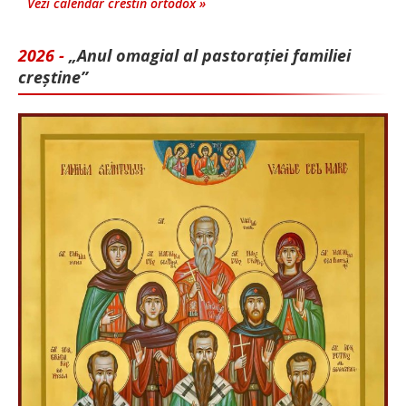
Vezi calendar crestin ortodox »
2026 -
„Anul omagial al pastorației familiei
creștine”