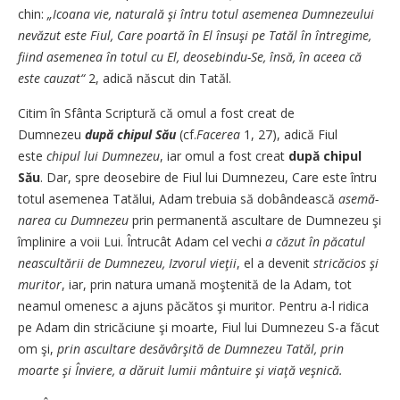
chin:
„Icoana vie, naturală şi întru totul asemenea Dum­nezeului
nevăzut este Fiul, Ca­re poartă în El însuşi pe Tatăl în întregime,
fiind asemenea în to­tul cu El, deosebindu-Se, în­să, în aceea că
este cauzat“
2, a­di­­că născut din Tatăl.
Citim în Sfânta Scriptură că o­mul a fost creat de
Dumnezeu
du­pă chipul Său
(cf.
Facerea
1, 27), adică Fiul
este
chipul lui Dum­nezeu
, iar omul a fost cre­at
după chipul
Său
. Dar, spre de­osebire de Fiul lui Dum­nezeu, Care este întru
totul a­se­menea Tatălui, Adam trebuia să dobândească
asemă­
na­rea cu Dumnezeu
prin per­ma­nen­­tă ascultare de Dumnezeu şi
împlinire a voii Lui. Întrucât A­dam cel vechi
a căzut în pă­ca­tul
neascultării de Dumnezeu, Iz­vorul vieţii
, el a devenit
stri­că­cios şi
muritor
, iar, prin na­tu­ra umană moştenită de la A­dam, tot
neamul omenesc a a­juns păcătos şi muritor. Pentru a-l ridica
pe Adam din stri­că­ciu­ne şi moarte, Fiul lui Dum­nezeu S-a făcut
om şi,
prin as­cul­­tare desăvârşită de Dum­nezeu Tatăl, prin
moarte şi În­vi­ere, a dăruit lumii mântuire şi viaţă veşnică.