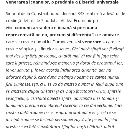
Venerarea icoanelor, o predanie a Bisericii universale
Sinodul de la Constanti­no­pol din anul 843 reafirmă a­de­vă­rul de
credinţă definit de Si­no­dul al VII-lea Ecumenic pri­
vind
comunicarea dintre icoană şi persoana
reprezentată pe ea, pre­cum şi diferenţa
între
ado­ra­­re
–
care se cuvine numai lui Dum­nezeu – şi
venerare
– care se
cuvine sfinţilor şi sfintelor icoa­ne:
„Căci dacă sfinţii vor fi vă­zuţi
mai des zugrăviţi pe i­coa­ne, cu atât mai vii vor fi în fa­ţa celor
care îi privesc, reîn­vi­in­­d­u-se memoria şi dorul de pro­totipul lor,
le vor săruta şi le vor acorda închinarea cuve­ni­tă, dar nu
adorare deplină, ca­re după credinţa noastră se
cu­vi­­ne numai
firii Dumnezeieşti, ci li se va da cinstea numai în fe­lul după cum
se cinsteşte chi­pul cinstitei şi de viaţă fă­că­toa­rei Cruci, sfintele
Evanghelii, şi ce­lelalte obiecte sfinte, a­du­cân­du-li-se tămâie şi
lumânări, pre­cum era obiceiul cucernic la cei din vechime. Căci
cinstea da­tă icoanei trece asupra pro­to­­tipului ei şi cel ce se
închină i­coanei se închină persoanei zu­grăvite pe ea. În felul
acesta se va întări învăţătura Sfin­ţi­lor noştri Părinţi, adică