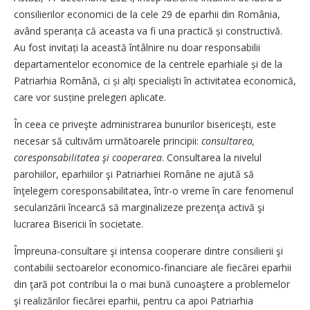
consilierilor economici de la cele 29 de eparhii din România,
având speranța că aceasta va fi una practică și constructivă.
Au fost invitați la această întâlnire nu doar responsabilii
departamentelor economice de la centrele eparhiale și de la
Patriarhia Română, ci și alți specialiști în activitatea economică,
care vor susține prelegeri aplicate.
În ceea ce priveşte administrarea bunurilor bisericeşti, este
necesar să cultivăm următoarele principii:
consultarea,
coresponsabilitatea şi cooperarea
. Consultarea la nivelul
parohiilor, eparhiilor şi Patriarhiei Române ne ajută să
înţelegem coresponsabilitatea, într-o vreme în care fenomenul
secularizării încearcă să marginalizeze prezenţa activă şi
lucrarea Bisericii în societate.
Împreuna-consultare şi intensa cooperare dintre consilierii şi
contabilii sectoarelor economico-financiare ale fiecărei eparhii
din ţară pot contribui la o mai bună cunoaştere a problemelor
şi realizărilor fiecărei eparhii, pentru ca apoi Patriarhia