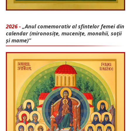
2026 -
„Anul comemorativ al sfintelor femei din
calendar (mironosițe, mu­cenițe, monahii, soții
și mame)”