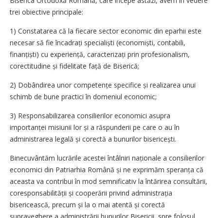
Biserica Ortodoxă Română, care începe astăzi, avem în vedere
trei obiective principale:
1) Constatarea că la fiecare sector economic din eparhii este
necesar să fie încadrați specialiști (economiști, contabili,
finanțiști) cu experiență, caracterizați prin profesionalism,
corectitudine și fidelitate față de Biserică;
2) Dobândirea unor competențe specifice și realizarea unui
schimb de bune practici în domeniul economic;
3) Responsabilizarea consilierilor economici asupra
importanței misiunii lor și a răspunde­rii pe care o au în
administrarea legală și corectă a bunurilor bisericești.
Binecuvântăm lucrările acestei întâlniri naționale a consilierilor
economici din Patriarhia Română și ne exprimăm speranța că
aceasta va contribui în mod semnificativ la întărirea consultării,
coresponsabilității și cooperării privind administrația
bisericească, precum și la o mai atentă și corectă
supraveghere a administrării bunurilor Bisericii, spre folosul