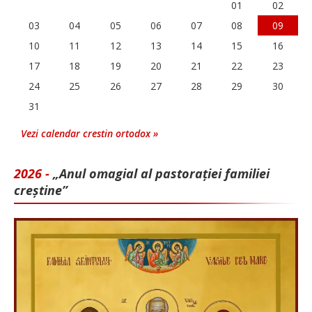
01
02
03
04
05
06
07
08
09
10
11
12
13
14
15
16
17
18
19
20
21
22
23
24
25
26
27
28
29
30
31
Vezi calendar crestin ortodox »
2026 -
„Anul omagial al pastorației familiei
creștine”