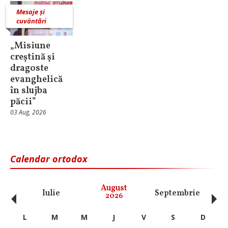
Mesaje și
cuvântări
„Misiune
creștină și
dragoste
evanghelică
în slujba
păcii”
03 Aug, 2026
Calendar ortodox
‹
›
August
Iulie
Septembrie
O
2026
L
M
M
J
V
S
D