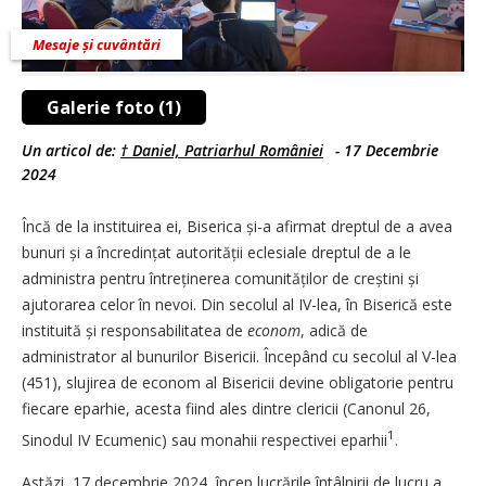
Mesaje și cuvântări
Galerie foto (1)
Un articol de:
† Daniel, Patriarhul României
-
17 Decembrie
2024
Încă de la instituirea ei, Biserica și-a afirmat dreptul de a avea
bunuri și a încredințat autorității eclesiale dreptul de a le
administra pentru întreținerea comunităților de creștini și
ajutorarea celor în nevoi. Din secolul al IV-lea, în Biserică este
instituită și responsabilitatea de
econom
, adică de
administrator al bunurilor Bisericii. Începând cu secolul al V-lea
(451), slujirea de econom al Bisericii devine obligatorie pentru
fiecare eparhie, acesta fiind ales dintre clericii (Canonul 26,
1
Sinodul IV Ecumenic) sau monahii respectivei eparhii
.
Astăzi, 17 decembrie 2024, încep lucrările întâlnirii de lucru a