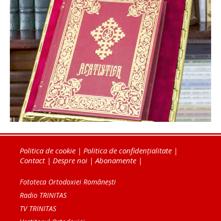
Politica de cookie
|
Politica de confidențialitate
|
Contact
|
Despre noi
|
Abonamente
|
Fototeca Ortodoxiei Românești
Radio TRINITAS
TV TRINITAS