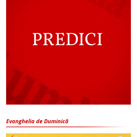
Evanghelia de Duminică