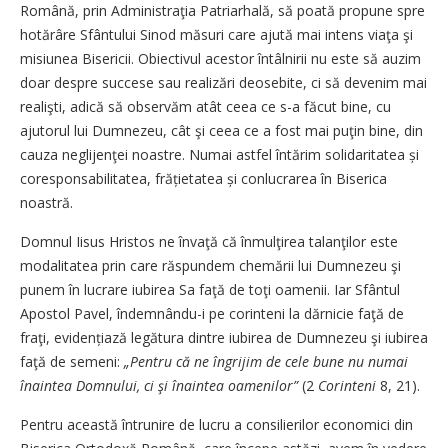
Română, prin Administraţia Patriarhală, să poată propune spre
hotărâre Sfântului Sinod măsuri care ajută mai intens viaţa şi
misiunea Bisericii. Obiectivul acestor întâlnirii nu este să auzim
doar despre succese sau realizări deosebite, ci să devenim mai
realişti, adică să observăm atât ceea ce s-a făcut bine, cu
ajutorul lui Dumnezeu, cât şi ceea ce a fost mai puţin bine, din
cauza neglijenţei noastre. Numai astfel întărim solidaritatea și
coresponsabilitatea, frățietatea și conlucrarea în Biserica
noastră.
Domnul Iisus Hristos ne învaţă că înmulţirea talanţilor este
modalitatea prin care răspundem chemării lui Dumnezeu şi
punem în lucrare iubirea Sa faţă de toţi oamenii. Iar Sfântul
Apostol Pavel, îndemnându-i pe corinteni la dărnicie faţă de
fraţi, evidențiază legătura dintre iubirea de Dumnezeu şi iubirea
faţă de semeni:
„Pentru că ne îngrijim de cele bune nu numai
înaintea Domnului, ci şi înaintea oamenilor”
(2
Corinteni
8, 21).
Pentru această întrunire de lucru a consilierilor economici din