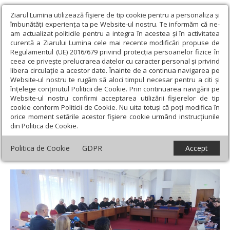
Ziarul Lumina utilizează fişiere de tip cookie pentru a personaliza și
îmbunătăți experiența ta pe Website-ul nostru. Te informăm că ne-
am actualizat politicile pentru a integra în acestea și în activitatea
curentă a Ziarului Lumina cele mai recente modificări propuse de
Regulamentul (UE) 2016/679 privind protecția persoanelor fizice în
ceea ce privește prelucrarea datelor cu caracter personal și privind
libera circulație a acestor date. Înainte de a continua navigarea pe
Website-ul nostru te rugăm să aloci timpul necesar pentru a citi și
Ziarul Lumina
›
Actualitate religioasă
›
Mesaje și cuvântări
›
înțelege conținutul Politicii de Cookie. Prin continuarea navigării pe
Consultare, coresponsabilitate şi cooperare în administrarea
Website-ul nostru confirmi acceptarea utilizării fişierelor de tip
bunurilor bisericeşti
cookie conform Politicii de Cookie. Nu uita totuși că poți modifica în
orice moment setările acestor fişiere cookie urmând instrucțiunile
Consultare, coresponsabilitate şi
din Politica de Cookie.
cooperare în administrarea bunurilor
Politica de Cookie
GDPR
Accept
bisericeşti