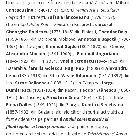
binefacere generoase. Între aceștia se numără spătarul
Mihail ­
Cantacuzino
(1640-1716), ctitorul
Mănăstirii
și
Spitalului
Colțea
din București,
Safta Brâncoveanu
(1776-1857),
ctitorul
Spitalului Brâncovenesc
din București, ­
clucerul
Gheorghe Boldescu
(1775-1845) din Ploiești,
Theodor Balș
(1790-1867) din Darabani, Moldova,
Anastasie Bașotă
(1796-
1869) din Botoșani, ­
Emanuil Gojdu
(1802-1870) din Oradea,
Alexandru Mocioni
(1841-1909) și
Emanuil Ungurianu
(1846-1929) din Timișoara,
Vasile Stroescu
(1845-1926) din
Basarabia,
familia Golescu
,
Hagi Pop
(†1808) și
Alexandru
Lebu
(1835-1918) din Sibiu, ­
Vasile Adamachi
(1817-1892) din
Iași,
Stroe Belloescu
(1838-1912) din Câmpina,
Iorgu
Dumitrescu
(1851-1934) din ­Răcari,
Teodor Stănescu
(1868-
1915) din București,
Anastase Simu
(1854-1935) din Brăila,
Elena Dalles
(1849-1921) din Giurgiu,
Dumitru Seceleanu
(1857-1932) din Buzău și alții ale căror chipuri și activități au
fost evidențiate pe parcursul
Anului comemorativ al
filantropilor ortodocşi români
, atât prin reportajele,
documentarele și materialele difuzate de
Televiziunea și Radio