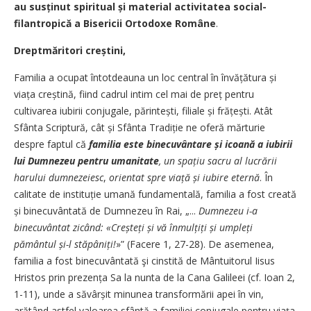
au susținut spiritual și material activitatea social-
filantropică a ­Bisericii Ortodoxe ­Române
.
Dreptmăritori creștini,
Familia a ocupat întotdeauna un loc central în învățătura și
viața creștină, fiind cadrul intim cel mai de preț pentru
cultivarea iubirii conjugale, părintești, filiale și frățești. Atât
Sfânta Scriptură, cât și Sfânta Tradiție ne oferă mărturie
despre faptul că
familia
este binecuvântare și icoană a iubirii
lui Dumnezeu pentru umanitate
, un spațiu sacru al lucrării
harului dumnezeiesc
,
orientat spre viață
și iubire eternă
. În
calitate de instituție umană fundamentală, familia a fost creată
și binecuvântată de Dumnezeu în Rai, „...
Dumnezeu i-a
binecuvântat zicând: «Creșteți și vă înmulțiți și umpleți
pământul și-l stăpâniți!
»” (Facere 1, 27-28). De asemenea,
familia a fost binecuvântată şi cinstită de Mântuitorul Iisus
Hristos prin prezența Sa la nunta de la Cana Galileei (cf. Ioan 2,
1-11), unde a săvârșit minunea transformării apei în vin,
arătând astfel valoarea sfântă a familiei conjugale pentru viața