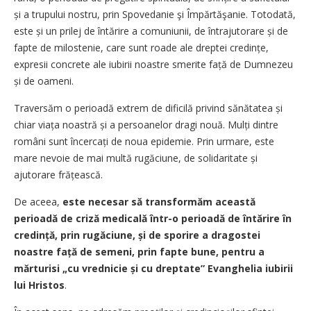
și a trupului nostru, prin Spovedanie şi Împărtăşanie. Totodată,
este și un prilej de întărire a comuniunii, de întrajutorare și de
fapte de milostenie, care sunt roade ale dreptei credințe,
expresii concrete ale iubirii noastre smerite față de Dumnezeu
și de oameni.
Traversăm o perioadă extrem de dificilă privind sănătatea și
chiar viața noastră și a persoanelor dragi nouă. Mulți dintre
români sunt încercați de noua epidemie. Prin urmare, este
mare nevoie de mai multă rugăciune, de solidaritate și
ajutorare frățească.
De aceea,
este necesar să transformăm această
perioadă de criză medicală într-o perioadă de întărire în
credință, prin rugăciune, și de sporire a dragostei
noastre față de semeni, prin fapte bune, pentru a
mărturisi „cu vrednicie și cu dreptate” Evanghelia iubirii
lui Hristos
.