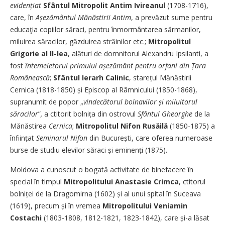
evidențiat
Sfântul Mitropolit Antim Ivireanul
(1708-1716),
care, în
Așezământul Mănăstirii Antim
, a prevăzut sume pentru
educaţia copiilor săraci, pentru înmormântarea sărmanilor,
miluirea săracilor, găzduirea străinilor etc.;
Mitropolitul
Grigorie al II-lea
, alături de domnitorul Alexandru Ipsilanti, a
fost
întemeietorul primului așezământ pentru orfani
din Țara
Românească
;
Sfântul Ierarh Calinic
, starețul Mănăstirii
Cernica (1818-1850) și Episcop al Râmnicului (1850-1868),
supranumit de popor „
vindecătorul bolnavilor și miluitorul
săracilor
”
,
a ctitorit bolnița din ostrovul
Sfântul Gheor­ghe
de la
Mănăstirea
Cernica
;
Mitropolitul Nifon Rusăilă
(1850-1875) a
înființat
Seminarul Nifon
din București, care oferea numeroase
burse de studiu elevilor săraci și eminenți (1875).
Moldova a cunoscut o bogată activitate de binefacere în
special în timpul
Mitropolitului
Anastasie Crimca
, ctitorul
bolniței de la Dragomirna (1602) și al unui spital în Suceava
(1619), precum și în vremea
Mitropolitului Veniamin
Costachi
(1803-1808, 1812-1821, 1823-1842), care și-a lăsat