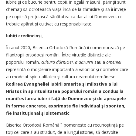
iubire şi de bucurie pentru copii. În egală măsură, părinţii sunt
chemaţi să ocrotească viaţa încă de la zămislire şi să îi înveţe
pe copii să preţuiască sănătatea ca dar al lui Dumnezeu, ce
trebuie apărat și cultivat cu responsabilitate.
Iubiți credincioși,
În anul 2020, Biserica Ortodoxă Română îi comemorează pe
filantropii ortodocși români. Între virtuțile distincte ale
poporului român,
cultura dărniciei, a dăruirii
sau a
omeniei
reprezintă o moștenire importantă a valorilor şi normelor care
au modelat spiritualitatea şi cultura neamului românesc.
Rodirea Evangheliei iubirii smerite şi milostive a lui
Hristos în spiritualitatea poporului român a condus la
manifestarea iubirii faţă de Dumnezeu şi de aproapele
în forme concrete, exprimate fie individual şi spontan,
fie instituțional şi sistematic
.
Biserica Ortodoxă Română îi pomenește cu recunoștință pe
toți cei care s-au străduit, de-a lungul istoriei, să dezvolte