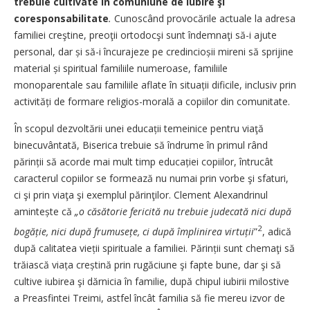
trebuie cultivate în comuniune de ­iubire şi
coresponsabilitate
.
Cunoscând provocările actuale la adresa
familiei creştine, preoţii ortodocşi sunt îndemnaţi să-i ajute
personal, dar și să-i încurajeze pe credincioșii mireni să sprijine
material și spiritual familiile numeroase, familiile
monoparentale sau familiile aflate în situații dificile, inclusiv prin
activități de formare religios-morală a copiilor din comunitate.
În scopul dezvoltării unei educații temeinice pentru viaţă
binecuvântată, Biserica trebuie să îndrume în primul rând
părinții să acorde mai mult timp educației copiilor, întrucât
caracterul copiilor se formează nu numai prin vorbe şi sfaturi,
ci şi prin viaţa şi exemplul părinţilor. ­Clement Alexandrinul
amintește că
„o căsătorie fericită nu trebuie judecată nici după
2
bogăție, nici după frumusețe, ci după împlinirea virtuții
”
,
adică
după calitatea vieții spirituale a familiei. Părinții sunt chemaţi să
trăiască viața creștină prin rugăciune şi fapte bune, dar şi să
cultive iubirea şi dărnicia în familie, după chipul iubirii milostive
a Preasfintei Treimi, astfel încât familia să fie mereu izvor de