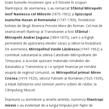
toate bunurile moștenire spre a fi folosite în scopuri
filantropice; de asemenea, s-au remarcat
Sfântul Mitropolit
Iosif Naniescu cel Milostiv
(1875-1902) și
Episcopul
Ioanichie Hasan al Romanului
(1747-1769), fondatorul
bolniței de lângă Biserica
Precista Mare
din Roman. Cel mai de
seamă ierarh filantrop al ­Transilvaniei a fost
Sfântul ­
Mitropolit Andrei Șaguna
(1864-1873), care s-a îngrijit
permanent de ajutorarea elevilor săraci și silitori la învățătură.
De asemenea,
Mitropolitul Vasile Lăzărescu
(1947-1962) a
contribuit substan­țial la zidirea Catedralei Mitropolitane din
Timi­șoara, a acordat ajutoare materiale românilor din
Basarabia și Transnistria și i-a sprijinit financiar pe românii
asupriți de regimul comunist, iar
Mitropolitul primat
Miron
Cristea
(1919-1925), viitorul Patriarh al României (1925-1939),
a inițiat
înființarea unui seminar pentru orfanii de război,
la
Câmpulung Muscel.
Împreună cu domnitorii și ierarhii amintiți, numeroși
filantropi
mireni
s-au evidențiat de-a lungul timpului prin fapte de