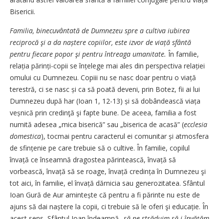
Bisericii.
Familia, binecuvântată de Dumnezeu spre a cultiva iubirea
reciprocă şi a da naștere copiilor, este izvor de viață sfântă
pentru fiecare popor şi pentru întreaga umanitate.
În familie,
relația părinți-copii se înțelege mai ales din perspectiva relației
omului cu Dumnezeu. Copiii nu se nasc doar pentru o viață
terestră, ci se nasc și ca să poată deveni, prin Botez, fii ai lui
Dumnezeu după har (Ioan 1, 12-13) și să dobândească viața
veșnică prin credinţă şi fapte bune. De aceea, familia a fost
numită adesea „mica biserică” sau „biserica de acasă” (
ecclesia
domestica
), tocmai pentru caracterul ei comunitar și atmosfera
de sfințenie pe care trebuie să o cultive. În familie, copilul
învață ce înseamnă dragostea părintească, învață să
vorbească, învață să se roage, învață credința în Dumnezeu şi
tot aici, în familie, el învață dărnicia sau generozitatea. Sfântul
Ioan Gură de Aur amintește că pentru a fi părinte nu este de
ajuns să dai naștere la copii, ci trebuie să le oferi şi educație. În
acest sens, Sfântul Ioan îndeamnă
„să ne străduim să-i învățăm