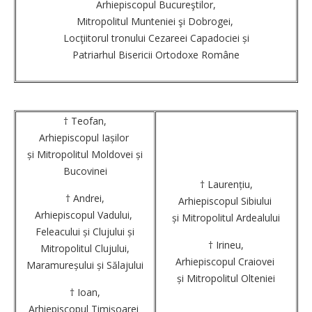
Arhiepiscopul Bucureştilor,
Mitropolitul Munteniei şi Dobrogei,
Locţiitorul tronului Cezareei Capadociei și
Patriarhul Bisericii Ortodoxe Române
† Teofan,
Arhiepiscopul Iașilor
și Mitropolitul Moldovei și
Bucovinei
† Laurențiu,
† Andrei,
Arhiepiscopul Sibiului
Arhiepiscopul Vadului,
și Mitropolitul Ardealului
Feleacului și Clujului și
† Irineu,
Mitropolitul Clujului,
Arhiepiscopul Craiovei
Maramureșului și Sălajului
și Mitropolitul Olteniei
† Ioan,
Arhiepiscopul Timișoarei