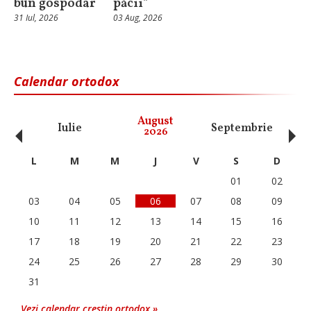
bun gospodar
păcii”
31 Iul, 2026
03 Aug, 2026
Calendar ortodox
‹
›
August
Iulie
Septembrie
O
2026
L
M
M
J
V
S
D
01
02
03
04
05
06
07
08
09
10
11
12
13
14
15
16
17
18
19
20
21
22
23
24
25
26
27
28
29
30
31
Vezi calendar crestin ortodox »