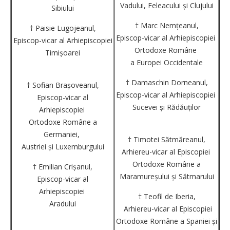
Vadului, Feleacului și Clujului
Sibiului
† Marc Nemțeanul,
† Paisie Lugojeanul,
Episcop-vicar al Arhiepiscopiei
Episcop-vicar al Arhiepiscopiei
Ortodoxe Române
Timișoarei
a Europei Occidentale
† Damaschin Dorneanul,
† Sofian Brașoveanul,
Episcop-vicar al Arhiepiscopiei
Episcop-vicar al
Sucevei și Rădăuților
Arhiepiscopiei
Ortodoxe Române a
Germaniei,
† Timotei Sătmăreanul,
Austriei și Luxemburgului
Arhiereu-vicar al Episcopiei
Ortodoxe Române a
† Emilian Crișanul,
Maramureșului și Sătmarului
Episcop-vicar al
Arhiepiscopiei
† Teofil de Iberia,
Aradului
Arhiereu-vicar al Episcopiei
Ortodoxe Române a Spaniei și