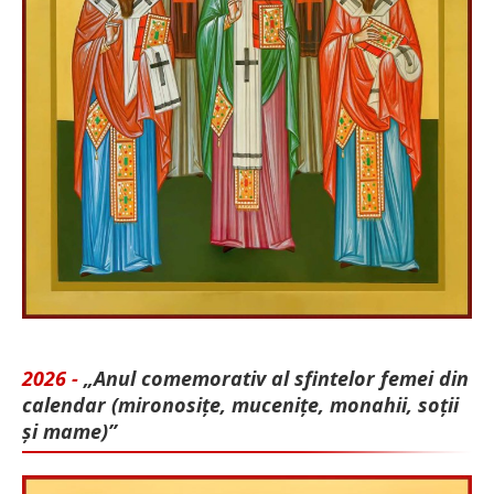
2026 -
„Anul comemorativ al sfintelor femei din
calendar (mironosițe, mu­cenițe, monahii, soții
și mame)”