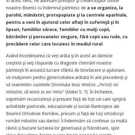
În acest sens, ne adresăm preoţilor şi credincioşilor sfintei
noastre Biserici cu îndemnul părintesc de
a se organiza, la
parohii, mănăstiri, protopopiate şi la centrele eparhiale,
pentru a veni în ajutorul celor aflaţi în suferinţă şi în
lipsuri, familiilor sărace, familiilor cu mulţi copii,
bătrânilor și persoanelor singure, fără copii sau rude, cu
precădere celor care locuiesc în mediul rural
.
Având încredințarea că veți arăta şi în acest an dărnicie
creștină şi veţi răspunde cu dragoste chemării noastre
părinteşti în această lucrare sfântă de binefacere și ajutorare,
vă mulţumim pentru generozitatea arătată în anii precedenţi şi
vă reamintim cuvintele Domnului Iisus Hristos:
„Fericiți cei
milostivi, că aceia se vor milui”
(Matei 5, 7). În încheiere,
exprimăm recunoștință și prețuire față de toți cei care sprijină
activitățile pastorale, educa­ționale și social-filantropice ale
Bisericii Ortodoxe Române, precum și faţă de toţi ortodocşii
români milostivi sau darnici. Îi îndemnăm să continue cu multă
râvnă și bucurie lucrarea lor generoasă şi folositoare, spre