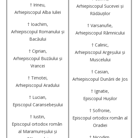
† Irineu,
Arhiepiscopul Sucevei și
Arhiepiscopul Alba Iuliei
Rădăuților
† Ioachim,
† Varsanufie,
Arhiepiscopul Romanului și
Arhiepiscopul Râmnicului
Bacăului
† Calinic,
† Ciprian,
Arhiepiscopul Argeșului și
Arhiepiscopul Buzăului și
Muscelului
Vrancei
† Casian,
† Timotei,
Arhiepiscopul Dunării de Jos
Arhiepiscopul Aradului
† Ignatie,
† Lucian,
Episcopul Hușilor
Episcopul Caransebeșului
† Sofronie,
† Iustin,
Episcopul ortodox român al
Episcopul ortodox român
Oradiei
al Maramureșului și
† Nicodim,