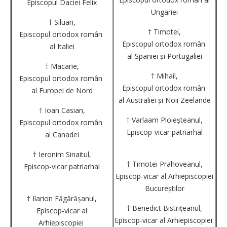
Episcopul Daciei Felix
Ungariei
† Siluan,
† Timotei,
Episcopul ortodox român
Episcopul ortodox român
al Italiei
al Spaniei și Portugaliei
† Macarie,
† Mihail,
Episcopul ortodox român
Episcopul ortodox român
al Europei de Nord
al Australiei și Noii Zeelande
† Ioan Casian,
† Varlaam Ploieșteanul,
Episcopul ortodox român
Episcop-vicar patriarhal
al Canadei
† Ieronim Sinaitul,
† Timotei Prahoveanul,
Episcop-vicar patriarhal
Episcop-vicar al Arhiepiscopiei
Bucureștilor
† Ilarion Făgărășanul,
† Benedict Bistrițeanul,
Episcop-vicar al
Episcop-vicar al Arhiepiscopiei
Arhiepiscopiei