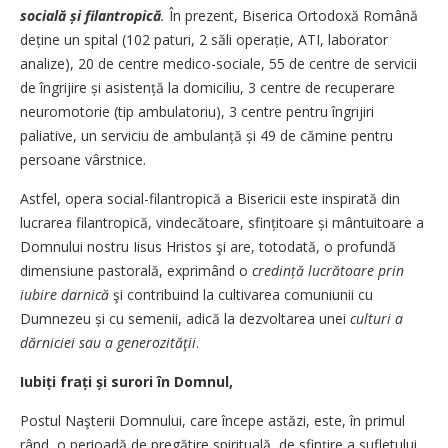
socială și filantropică
.
În prezent, Biserica Ortodoxă Română
deține un spital (102 paturi, 2 săli operație, ATI, laborator
analize), 20 de centre medico-sociale, 55 de centre de servicii
de îngrijire și asistență la domiciliu, 3 centre de recuperare
neuromotorie (tip ambulatoriu), 3 centre pentru îngrijiri
paliative, un serviciu de ambulanță și 49 de cămine pentru
persoane vârstnice.
Astfel, opera social-filantropică a Bisericii este inspirată din
lucrarea filantropică, vindecătoare, sfințitoare și mântuitoare a
Domnului nostru Iisus Hristos şi are, totodată, o profundă
dimensiune pastorală, exprimând o
credință lucrătoare prin
iubire darnică
şi contribuind la cultivarea comuniunii cu
Dumnezeu și cu semenii, adică la dezvoltarea unei
culturi a
dărniciei sau a generozităţii
.
Iubiți frați și surori în Domnul,
Postul Naşterii Domnului, care începe astăzi, este, în primul
rând, o perioadă de pregătire spirituală, de sfințire a sufletului