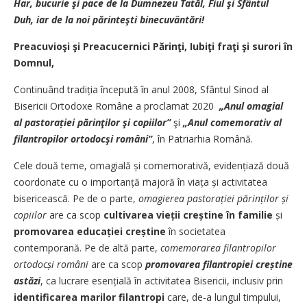
Har, bucurie şi pace de la Dumnezeu Tatăl, Fiul şi Sfântul
Duh,
iar de la noi părinteşti ­binecuvântări!
Preacuvioşi şi Preacucernici Părinţi, Iubiţi fraţi şi surori în
Domnul,
Continuând tradiția începută în anul 2008, Sfântul Sinod al
Bisericii Ortodoxe Române a proclamat 2020
„Anul omagial
al pasto­rației părinţilor şi copiilor”
şi
„Anul comemorativ al
filantropilor ortodocşi români”
,
în Patriarhia Română.
Cele două teme, omagială și ­comemorativă, evidențiază două
coordonate cu o importanță majoră în viața și activitatea
bisericească. Pe de o parte,
omagierea pasto­rației părinților și
copiilor
are ca scop
cultivarea vieții creștine în familie
și
promovarea edu­cației creș­tine
în societatea
contemporană. Pe de altă parte,
comemorarea filantropilor
orto­docși români
are ca scop
promovarea filantropiei creștine
astăzi
, ca lucrare esențială în activitatea ­Bisericii, inclusiv prin
identificarea marilor filantropi
care, de-a lungul timpului,