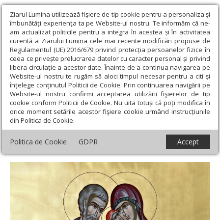
Ziarul Lumina utilizează fişiere de tip cookie pentru a personaliza și
îmbunătăți experiența ta pe Website-ul nostru. Te informăm că ne-
am actualizat politicile pentru a integra în acestea și în activitatea
curentă a Ziarului Lumina cele mai recente modificări propuse de
Regulamentul (UE) 2016/679 privind protecția persoanelor fizice în
ceea ce privește prelucrarea datelor cu caracter personal și privind
libera circulație a acestor date. Înainte de a continua navigarea pe
Website-ul nostru te rugăm să aloci timpul necesar pentru a citi și
Ziarul Lumina
›
Actualitate religioasă
›
Mesaje și cuvântări
›
înțelege conținutul Politicii de Cookie. Prin continuarea navigării pe
Familia și filantropia - izvoare de viață sfântă și credință lucrătoare
Website-ul nostru confirmi acceptarea utilizării fişierelor de tip
prin iubire darnică
cookie conform Politicii de Cookie. Nu uita totuși că poți modifica în
orice moment setările acestor fişiere cookie urmând instrucțiunile
Familia și filantropia - izvoare de viață
din Politica de Cookie.
sfântă și credință lucrătoare prin iubire
Politica de Cookie
GDPR
Accept
darnică