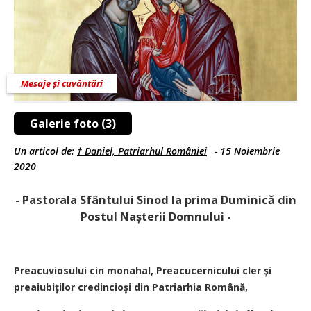
Mesaje și cuvântări
Galerie foto (3)
Un articol de:
† Daniel, Patriarhul României
-
15 Noiembrie
2020
- Pastorala Sfântului Sinod la prima Duminică din
Postul Nașterii Domnului -
Preacuviosului cin monahal, Preacucernicului cler şi
preaiubiţilor credincioşi din Patriarhia Română,