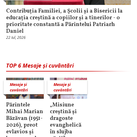
Contribuția Familiei, a Școlii și a Bisericii la
educația creștină a copiilor și a tinerilor - o
prioritate constantă a Părintelui Patriarh
Daniel
22 Iul, 2026
TOP 6 Mesaje și cuvântări
Mesaje și
Mesaje și
cuvântări
cuvântări
Părintele
„Misiune
Mihai Marian
creștină și
Băzăvan (1951-
dragoste
2026), preot
evanghelică
evlavios și
în slujba