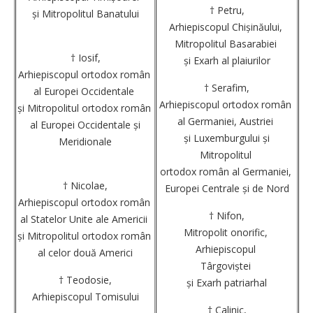
† Petru,
și Mitropolitul Banatului
Arhiepiscopul Chișinăului,
Mitropolitul Basarabiei
† Iosif,
și Exarh al plaiurilor
Arhiepiscopul ortodox român
† Serafim,
al Europei Occidentale
Arhiepiscopul ortodox român
și Mitropolitul ortodox român
al Germaniei, Austriei
al Europei Occidentale și
și Luxemburgului și
Meridionale
Mitropolitul
ortodox român al Germaniei,
† Nicolae,
Europei Centrale și de Nord
Arhiepiscopul ortodox român
† Nifon,
al Statelor Unite ale Americii
Mitropolit onorific,
și Mitropolitul ortodox român
Arhiepiscopul
al celor două Americi
Târgoviștei
† Teodosie,
și Exarh patriarhal
Arhiepiscopul Tomisului
† Calinic,