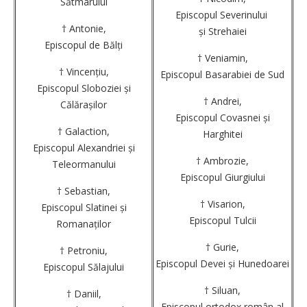
Sătmarului
Episcopul Severinului
† Antonie,
și Strehaiei
Episcopul de Bălți
† Veniamin,
† Vincențiu,
Episcopul Basarabiei de Sud
Episcopul Sloboziei și
† Andrei,
Călărașilor
Episcopul Covasnei și
† Galaction,
Harghitei
Episcopul Alexandriei și
† Ambrozie,
Teleormanului
Episcopul Giurgiului
† Sebastian,
† Visarion,
Episcopul Slatinei și
Episcopul Tulcii
Romanaților
† Gurie,
† Petroniu,
Episcopul Devei și Hunedoarei
Episcopul Sălajului
† Siluan,
† Daniil,
Episcopul ortodox român al