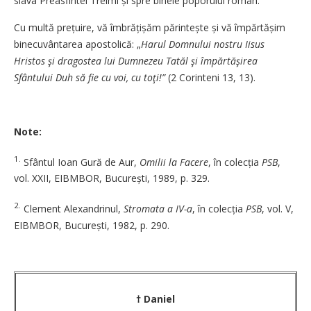
slava Preasfintei Treimi și spre binele poporului român.
Cu multă prețuire, vă îmbră­țișăm părintește și vă împăr­tășim
binecuvântarea apostolică: „
Harul Domnului nostru Iisus
Hristos şi dragostea lui Dumnezeu Tatăl şi împărtăşirea
Sfântului Duh să fie cu voi, cu toţi!”
(2 Corinteni 13, 13).
Note:
1.
Sfântul Ioan Gură de Aur, ­
Omilii la Facere
, în colecția
PSB
,
vol. XXII, EIBMBOR, București, 1989, p. 329.
2.
Clement Alexandrinul,
Stromata a IV-a
, în colecția
PSB
, ­­vol. V,
EIBMBOR, București, 1982, p. 290.
† Daniel