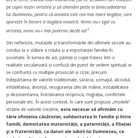
pe copiii noștri virtutea și să chemăm peste ei binecuvântarea
lui Dumnezeu, pentru că aceasta este cea mai mare bogăție, care
sporește în fiecare zi bogăția noastră. Nimic nu-i egal cu
1
virtutea, nimic nu-i mai puternic decât ea
”
.
Din nefericire, mutațiile și transformările din ultimele secole au
condus la o slăbire a rolului și a importanței familiei în
societate. În lumea de azi, părinții și copiii trăiesc într-o
realitate secularizată și confuză din punct de vedere spiritual; ei
se confruntă cu multiple provocări și crize, precum:
îndepărtarea de valorile tradiționale, sărăcia, șomajul, alcoolul,
infidelitatea, divorțul, nesiguranța zilei de mâine, instabilitatea
și dezorientarea, înstrăinarea reciprocă, migrația, conflictele
personale etc. În acest context, în care sunt propuse „modele”
străine de valorile creștine,
este necesar să afirmăm cu
tărie sfințenia căsătoriei, solidaritatea în familie şi între
familii, demnitatea mater­ni­tății, a ­paternității, a filiației
şi a fraternității, ca daruri ale iubirii lui Dumnezeu, ce