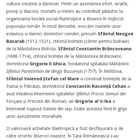
cultura creștină a dărniciei. Printr-un asemenea efort, ierarhi,
preoți și diaconi, monahi și mireni au contribuit pilduitor la
organizarea lucrării social-filantropice a Bisericii în mijlocul
poporului român. În mod deosebit, evocăm numele unor
evlavioși și darnici
domnitori români
, precum
Sfântul Neagoe
Basarab
(1512-1521), ctitorul bolniței (cămin pentru bolnavi)
de la Mănăstirea
Bistrița
,
Sfântul Constantin Brâncoveanu
(1688-1714), ctitorul bolniței de la Mănăstirea
Brâncoveni
,
domnitorul
Grigorie II Ghica,
fondatorul spitalului Mănăstirii
Sfântul Pantelimon
de lângă București (1757). În Moldova,
Sfântul
­
Voievod
Ștefan cel Mare
a construit bolnițele de la
Putna și Pătrăuți, domnitorul
Constantin Racoviță Cehan
a
avut inițiativa întemeierii spitalelor
Sfântul
Proroc Samuil
din
Focşani și
Precista
din Roman, iar
Grigorie al V-lea
a
întemeiat ospiciul
Galata
din Iași, toate acestea fiind în grija
unor așezăminte monahale.
O valoroasă activitate filantropică a fost desfășurată și de
către
ierarhii Bisericii noastre
. În Țara Românească
s-au