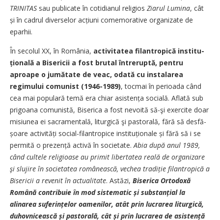
TRINITAS
sau publicate în cotidianul religios
Ziarul
­
Lumina
, cât
și în cadrul diverselor acțiuni comemorative organizate de
eparhii.
În secolul XX, în România,
activitatea filantropică institu­
țională a Bisericii a fost brutal întreruptă, pentru
aproape o jumătate de veac, odată cu instalarea
regimului comunist (1946-1989)
, tocmai în perioada când
cea mai populară temă era chiar asistența socială. Aflată sub
prigoana comunistă, Biserica a fost nevoită să-şi exercite doar
misiunea ei sacramentală, liturgică şi pastorală, fără să desfă­
șoare activități social-filantropice insti­tuționale și fără să i se
permită o prezență activă în societate.
Abia după anul 1989,
când cultele religioase au primit libertatea reală de organizare
şi slujire în societatea românească, vechea tradiție filantropică a
Bisericii a revenit în actualitate
. Astăzi, ­
Biserica Ortodoxă
Română contribuie în mod sistematic și substan­țial la
alinarea sufe­rințelor oamenilor, atât prin lucrarea liturgică,
duhovnicească și pastorală, cât și prin lucrarea de asistență