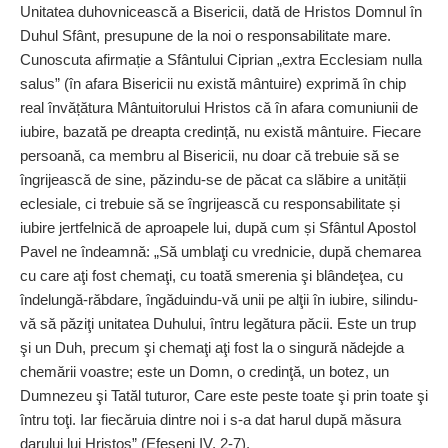
Unitatea duhovnicească a Bisericii, dată de Hristos Domnul în
Duhul Sfânt, presupune de la noi o responsabilitate mare.
Cunoscuta afirmație a Sfântului Ciprian „extra Ecclesiam nulla
salus” (în afara Bisericii nu există mântuire) exprimă în chip
real învățătura Mântuitorului Hristos că în afara comuniunii de
iubire, bazată pe dreapta credință, nu există mântuire. Fiecare
persoană, ca membru al Bisericii, nu doar că trebuie să se
îngrijească de sine, păzindu-se de păcat ca slăbire a unității
eclesiale, ci trebuie să se îngrijească cu responsabilitate și
iubire jertfelnică de aproapele lui, după cum și Sfântul Apostol
Pavel ne îndeamnă: „Să umblaţi cu vrednicie, după chemarea
cu care aţi fost chemaţi, cu toată smerenia şi blândeţea, cu
îndelungă-răbdare, îngăduindu-vă unii pe alţii în iubire, silindu-
vă să păziţi unitatea Duhului, întru legătura păcii. Este un trup
şi un Duh, precum şi chemaţi aţi fost la o singură nădejde a
chemării voastre; este un Domn, o credinţă, un botez, un
Dumnezeu şi Tatăl tuturor, Care este peste toate şi prin toate şi
întru toţi. Iar fiecăruia dintre noi i s-a dat harul după măsura
darului lui Hristos” (Efeseni IV, 2-7).