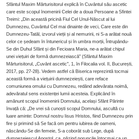
Sfântul Maxim Mărturisitorul explică în Cuvântul său ascetic
care este scopul înomenirii Celei de a doua Persoane a Sfintei
Treimi: „Din această pricină Fiul Cel Unul-Născut al lui
Dumnezeu, Cuvântul Cel mai dinainte de veci, Care este din
Dumnezeu-Tatăl, izvorul vieții și al nemuririi, ni S-a arătat nouă
celor ce ședeam în întunericul și în umbra morții, Întrupându-
Se din Duhul Sfânt și din Fecioara Maria, ne-a arătat chipul
unei viețuiri de formă dumnezeiască” (Sfântul Maxim
Mărturisitorul, „Cuvânt ascetic”, 1, în Filocalia vol. II, București,
2017, pp. 27-28). Vedem astfel că Biserica reprezintă tocmai
această formă a viețuirii dumnezeiești, care reface
comuniunea omului cu Dumnezeu, redând adevărata noimă,
adevăratul sens existenței lumii acesteia. Explicând în
amănunt scopul înomenirii Domnului, același Sfânt Părinte
învață că: „De vrei să cunoști scopul Domnului, ascultă cu
luare aminte: Domnul nostru Iisus Hristos, fiind Dumnezeu prin
fire și primind să Se facă om pentru iubirea de oameni,
născându-Se din femeie, S-a coborât sub Lege, după
dumnezeiescul Apostol, ca, păzind poruncile întocmai ca un