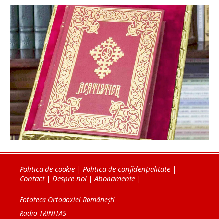
Politica de cookie
|
Politica de confidențialitate
|
Contact
|
Despre noi
|
Abonamente
|
Fototeca Ortodoxiei Românești
Radio TRINITAS