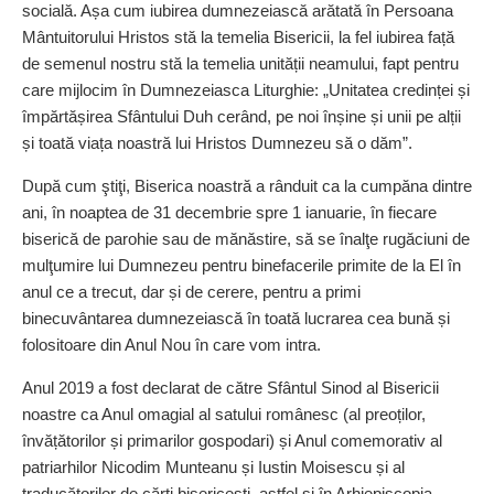
socială. Așa cum iubirea dumnezeiască arătată în Persoana
Mântuitorului Hristos stă la temelia Bisericii, la fel iubirea față
de semenul nostru stă la temelia unității neamului, fapt pentru
care mijlocim în Dumnezeiasca Liturghie: „Unitatea credinței și
împărtășirea Sfântului Duh cerând, pe noi înșine și unii pe alții
și toată viața noastră lui Hristos Dumnezeu să o dăm”.
După cum ştiţi, Biserica noastră a rânduit ca la cumpăna dintre
ani, în noaptea de 31 decembrie spre 1 ianuarie, în fiecare
biserică de parohie sau de mănăstire, să se înalţe rugăciuni de
mulţumire lui Dumnezeu pentru binefacerile primite de la El în
anul ce a trecut, dar și de cerere, pentru a primi
binecuvântarea dumnezeiască în toată lucrarea cea bună și
folositoare din Anul Nou în care vom intra.
Anul 2019 a fost declarat de către Sfântul Sinod al Bisericii
noastre ca Anul omagial al satului românesc (al preoților,
învățătorilor și primarilor gospodari) și Anul comemorativ al
patriarhilor Nicodim Munteanu și Iustin Moisescu și al
traducătorilor de cărți bisericești, astfel și în Arhiepiscopia