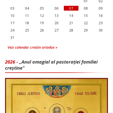
01
02
03
04
05
06
07
08
09
10
11
12
13
14
15
16
17
18
19
20
21
22
23
24
25
26
27
28
29
30
31
Vezi calendar crestin ortodox »
2026 -
„Anul omagial al pastorației familiei
creștine”