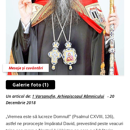
Mesaje și cuvântări
Galerie foto (1)
Un articol de:
† Varsanufie, Arhiepiscopul Râmnicului
-
20
Decembrie 2018
„Vremea este să lucreze Domnul!” (Psalmul CXVIII, 126),
astfel ne proroceşte împăratul David, prevestind peste veacuri