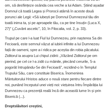
om, să desființeze osânda cea veche a lui Adam. Știind așadar
Domnul că toată Legea și Prorocii atârnă în aceste două
porunci ale Legii: «Să iubești pe Domnul Dumnezeul tău din
toată inima ta, și pe aproapele tău, ca pe tine însuți» (Luca X,
27)” („Cuvânt ascetic”, 10, în Filocalia, vol. 2, p. 33).
Trupul pe care l-a luat Fiul lui Dumnezeu, prin nașterea Sa din
Fecioară, este semnul văzut al iubirii infinite a lui Dumnezeu
față de oameni, spre a-i ridica pe aceștia din robia păcatului.
Ziditorul ia asupra Lui chipul zidirii: „Văzând Ziditorul pe om
pierind, pe cel ce l-a zidit cu mâinile, plecând cerurile, S-a
pogorât întrupându-Se din Fecioară”, rezidind-o în Templul
Trupului Său, care constituie Biserica. Înomenirea
Mântuitorului Hristos aduce o nouă stare pentru fiecare dintre
noi, punând începutul unei vieți noi: viețuirea întru Împărăția lui
Dumnezeu ca prezență reală încă din această lume în și prin
Biserică (...).
Dreptslăvitori creștini,