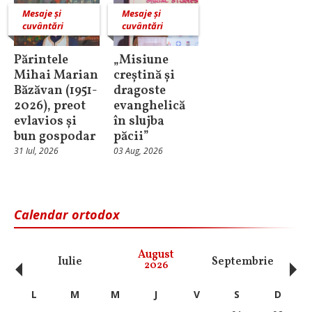
Mesaje și
Mesaje și
cuvântări
cuvântări
Părintele
„Misiune
Mihai Marian
creștină și
Băzăvan (1951-
dragoste
2026), preot
evanghelică
evlavios și
în slujba
bun gospodar
păcii”
31 Iul, 2026
03 Aug, 2026
Calendar ortodox
‹
›
August
Iulie
Septembrie
O
2026
L
M
M
J
V
S
D