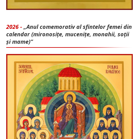
2026 -
„Anul comemorativ al sfintelor femei din
calendar (mironosițe, mu­cenițe, monahii, soții
și mame)”