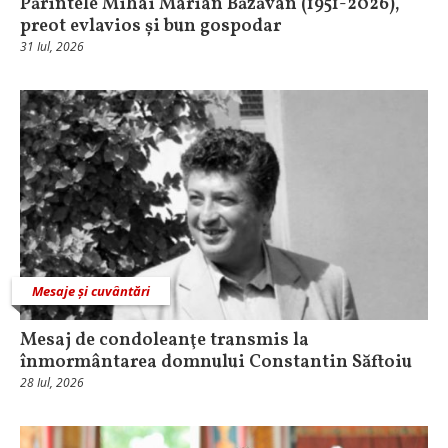
Părintele Mihai Marian Băzăvan (1951-2026),
preot evlavios și bun gospodar
31 Iul, 2026
Mesaje și cuvântări
Mesaj de condoleanţe transmis la
înmormântarea domnului Constantin Săftoiu
28 Iul, 2026