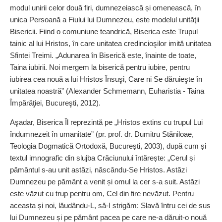
modul unirii celor două firi, dumnezeiască și omenească, în
unica Persoană a Fiului lui Dumnezeu, este modelul unităţii
Bisericii. Fiind o comuniune teandrică, Biserica este Trupul
tainic al lui Hristos, în care unitatea credincioşilor imită unitatea
Sfintei Treimi. „Adunarea în Biserică este, înainte de toate,
Taina iubirii. Noi mergem la biserică pentru iubire, pentru
iubirea cea nouă a lui Hristos Însuşi, Care ni Se dăruieşte în
unitatea noastră” (Alexander Schmemann, Euharistia - Taina
Împărăţiei, Bucureşti, 2012).
Aşadar, Biserica Îl reprezintă pe „Hristos extins cu trupul Lui
îndumnezeit în umanitate” (pr. prof. dr. Dumitru Stăniloae,
Teologia Dogmatică Ortodoxă, București, 2003), după cum și
textul imnografic din slujba Crăciunului întărește: „Cerul și
pământul s-au unit astăzi, născându-Se Hristos. Astăzi
Dumnezeu pe pământ a venit și omul la cer s-a suit. Astăzi
este văzut cu trup pentru om, Cel din fire nevăzut. Pentru
aceasta și noi, lăudându-L, să-I strigăm: Slavă întru cei de sus
lui Dumnezeu și pe pământ pacea pe care ne-a dăruit-o nouă