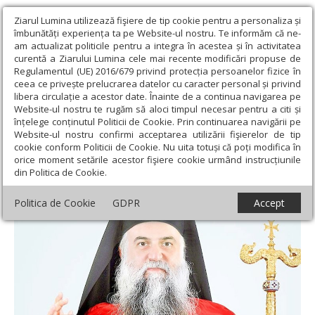
Ziarul Lumina utilizează fişiere de tip cookie pentru a personaliza și
îmbunătăți experiența ta pe Website-ul nostru. Te informăm că ne-
am actualizat politicile pentru a integra în acestea și în activitatea
curentă a Ziarului Lumina cele mai recente modificări propuse de
Regulamentul (UE) 2016/679 privind protecția persoanelor fizice în
ceea ce privește prelucrarea datelor cu caracter personal și privind
libera circulație a acestor date. Înainte de a continua navigarea pe
Website-ul nostru te rugăm să aloci timpul necesar pentru a citi și
Ziarul Lumina
›
Actualitate religioasă
›
Mesaje și cuvântări
›
înțelege conținutul Politicii de Cookie. Prin continuarea navigării pe
Nașterea Domnului și unitatea Bisericii
Website-ul nostru confirmi acceptarea utilizării fişierelor de tip
cookie conform Politicii de Cookie. Nu uita totuși că poți modifica în
Nașterea Domnului și unitatea Bisericii
orice moment setările acestor fişiere cookie urmând instrucțiunile
din Politica de Cookie.
Politica de Cookie
GDPR
Accept