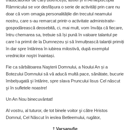
Râmnicului se vor desfășura o serie de activități prin care nu
doar că vom omagia perso­na­litățile din trecutul neamului
nostru, care s-au remarcat printr-o activitate adminis­tra­tiv-
gospodă­reas­că deosebită, ci, mai mult, vom învăța că fiecare,
întru chemarea sa, trebuie să își pună în valoare talantul pe
care l-a primit de la Dumnezeu și să înmulțească talanții primiți
în dar spre întărirea în iubirea milostivă, după exemplul
vrednicilor noştri înaintași.
Fie ca sărbătoarea Naşterii Domnului, a Noului An și a
Botezului Domnului să vă aducă multă pace, sănătate, bucurie
îmbelșugată şi întărire, spre slava Pruncului Iisus Cel născut
şi în sufletele noastre!
Un An Nou binecuvântat!
Al vostru, al tuturor, de tot binele voitor şi către Hristos
Domnul, Cel Născut în ieslea Betleemului, rugător,
† Varsanufie