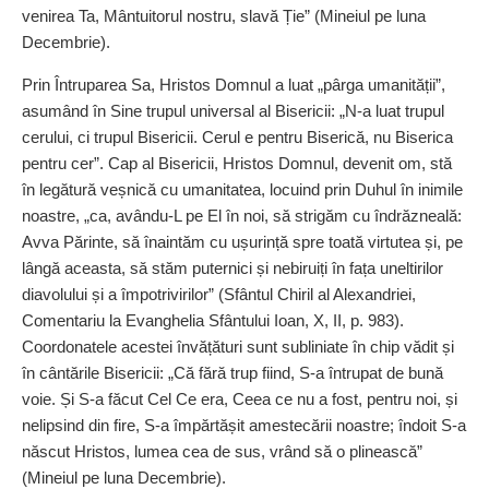
venirea Ta, Mântuitorul nostru, slavă Ție” (Mineiul pe luna
Decembrie).
Prin Întruparea Sa, Hristos Domnul a luat „pârga umanității”,
asumând în Sine trupul universal al Bisericii: „N-a luat trupul
cerului, ci trupul Bisericii. Cerul e pentru Biserică, nu Biserica
pentru cer”. Cap al Bisericii, Hristos Domnul, devenit om, stă
în legătură veșnică cu umanitatea, locuind prin Duhul în inimile
noastre, „ca, avându-L pe El în noi, să strigăm cu îndrăzneală:
Avva Părinte, să înaintăm cu ușu­rință spre toată virtutea și, pe
lângă aceasta, să stăm puternici și nebi­ruiți în fața uneltirilor
diavolului și a împotrivirilor” (Sfântul Chiril al Alexandriei,
Comentariu la Evanghelia Sfântului Ioan, X, II, p. 983).
Coordonatele acestei învă­ță­turi sunt subliniate în chip vădit și
în cântările Bisericii: „Că fără trup fiind, S-a întrupat de bună
voie. Și S-a făcut Cel Ce era, Ceea ce nu a fost, pentru noi, și
nelipsind din fire, S-a împărtășit amestecării noastre; îndoit S-a
născut Hristos, lumea cea de sus, vrând să o plinească”
(Mineiul pe luna Decembrie).