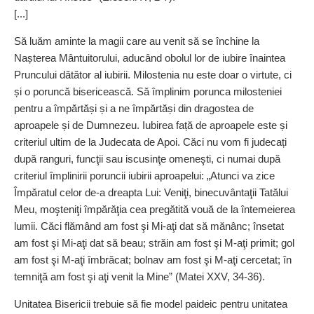
[...]
Să luăm aminte la magii care au venit să se închine la
Nașterea Mântuitorului, aducând obolul lor de iubire înaintea
Pruncului dătător al iubirii. Milostenia nu este doar o virtute, ci
și o poruncă bisericească. Să împlinim porunca milosteniei
pentru a împărtăși și a ne împărtăși din dragostea de
aproapele și de Dumnezeu. Iubirea față de aproapele este și
criteriul ultim de la Judecata de Apoi. Căci nu vom fi judecați
după ranguri, funcţii sau iscusinţe omeneşti, ci numai după
criteriul împlinirii poruncii iubirii aproapelui: „Atunci va zice
Împăratul celor de-a dreapta Lui: Veniţi, binecuvântaţii Tatălui
Meu, moşteniţi împărăţia cea pregătită vouă de la întemeierea
lumii. Căci flămând am fost şi Mi-aţi dat să mănânc; însetat
am fost şi Mi-aţi dat să beau; străin am fost şi M-aţi primit; gol
am fost şi M-aţi îmbrăcat; bolnav am fost şi M-aţi cercetat; în
temniţă am fost şi aţi venit la Mine” (Matei XXV, 34-36).
Unitatea Bisericii trebuie să fie model paideic pentru unitatea