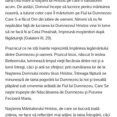
taina cea mare a Naşterii lui Hristos pe care o sărbătorim
acum. De astăzi, Domnul începe să lucreze pentru mântuirea
noastră, a tuturor celor care Îl mărturisim pe Fiul lui Dumnezeu
Care S-a făcut Om din iubire de oameni. Nimeni să nu fie
nepăsător faţă de lucrarea lui Dumnezeu! Hristos vine în lume
să ne facă fii ai Celui Preaînalt, împreună-moştenitori după
făgăduinţă (Galateni III, 29).
Praznicul ce ne stă îna­inte reprezintă împlinirea legământului
dintre Dumnezeu şi oa­meni. Pruncul Iisus, născut în ieslea
Betleemului, luminează timpul vieţii fiecăruia dintre noi şi a
lumii întregi, căci şi anii se sfinţesc prin numărarea lor de la
Naşterea Domnului nostru Iisus Hristos. Întreaga făptură se
minunează de taina pogorârii lui Dumnezeu la noi şi tresaltă
plăpând sub smerenia arătată de Fiul lui Dumnezeu, Care Se
naşte trupeşte din Născătoarea de Dumnezeu şi Pururea
Fecioară Maria.
Naşterea Mântuitorului Hristos, de care se bucură toată
zidirea, ne face să reflectăm mai adânc la taina Întrupării, căci