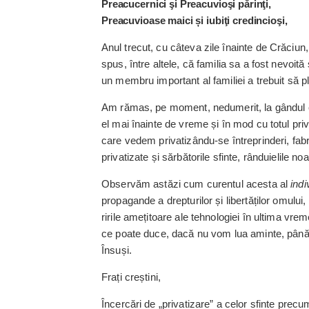
Preacucernici şi Preacuvioşi părinţi,
Preacuvioase maici și iubiţi credincioşi,
A
nul trecut, cu câteva zile înainte de Crăciu
spus, între altele, că familia sa a fost nevoi
un membru important al familiei a trebuit să pl
Am rămas, pe moment, nedumerit, la gândul c
el mai înainte de vreme și în mod cu totul priv
care vedem privatizându-se întreprinderi, fab
privatizate și sărbătorile ­sfinte, rânduielile
Observăm astăzi cum curentul acesta al
indi
propagande a drepturilor și libertăților omului,
riri­le amețitoare ale tehnologiei în ultima vre
ce poate duce, dacă nu vom lua aminte, până și
Însuși.
Frați creștini,
Încercări de „privatizare” a celor sfinte prec