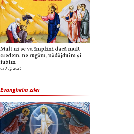
Mult ni se va împlini dacă mult
credem, ne rugăm, nădăjduim și
iubim
09 Aug, 2026
Evanghelia zilei