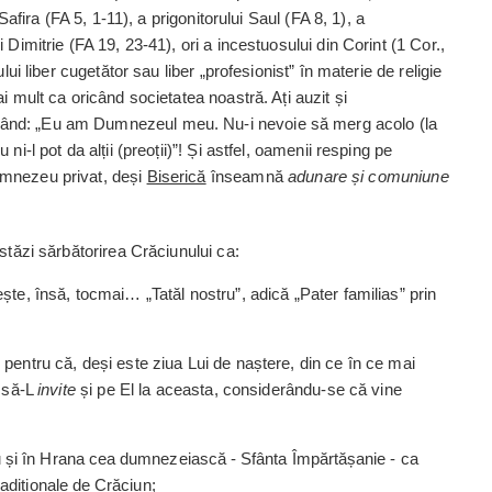
 Safira (FA 5, 1-11), a prigonitorului Saul (FA 8, 1), a
 Dimitrie (FA 19, 23-41), ori a incestuosului din Corint (1 Cor.,
lui liber cugetător sau liber „profesionist” în materie de religie
i mult ca oricând societatea noastră. Ați auzit și
nând: „Eu am Dumnezeul meu. Nu-i nevoie să merg acolo (la
ni-l pot da alții (preoții)”! Și astfel, oamenii resping pe
umnezeu privat, deși
Biserică
înseam­nă
adunare și comuniune
astăzi sărbătorirea Crăciunului ca:
ește, însă, tocmai… „Tatăl nostru”, adică „Pater familias” prin
, pentru că, deși este ziua Lui de naștere, din ce în ce mai
 să-L
invite
și pe El la aceasta, considerându-se că vine
u și în Hrana cea dumnezeiască - Sfânta Împărtășanie - ca
radiționale de Crăciun;