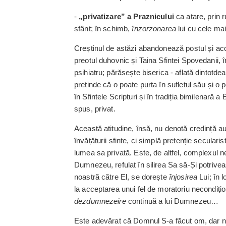
-
„privatizare” a Prazni­cului
ca atare, prin r
sfânt; în schimb,
înzorzonarea
lui cu cele ma
Creștinul de astăzi abando­nează postul și acc
preotul duhovnic și Taina Sfintei Spove­danii,
psihiatru; părăsește biserica - aflată dintotd
pretinde că o poate purta în sufletul său și o 
în Sfintele Scripturi și în tradiția bimilenară a 
spus, privat.
Această atitudine, însă, nu denotă credință aute
învățăturii ­sfinte, ci simplă pretenție secula
lumea sa privată. Este, de altfel, complexul n
Dumnezeu, refulat în silirea Sa ­să-Și potri­vea
noastră către El, se dorește
înjosirea
Lui; în 
la acceptarea unui fel de moratoriu necon­diți
dezdumnezeire
con­tinuă a lui Dumnezeu…
Este adevărat că Domnul ­­S-a făcut om, dar 