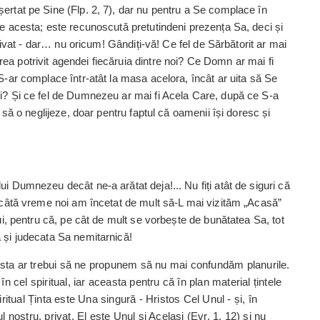
șertat pe Sine (Flp. 2, 7), dar nu pentru a Se complace în
pe acesta; este recunoscută pretutindeni pre­zența Sa, deci și
 privat - dar… nu oricum! Gândi­ți-vă! Ce fel de Sărbătorit ar mai
ea potrivit agendei fiecăruia dintre noi? Ce Domn ar mai fi
 S-ar complace într-atât la masa acelora, încât ar uita să Se
ei? Și ce fel de Dumnezeu ar mai fi Acela Care, după ce S-a
i să o neglijeze, doar pentru faptul că oamenii își doresc și
ui Dumnezeu decât ne-a arătat deja!... Nu fiți atât de siguri că
, câtă vreme noi am în­cetat de mult să-L mai vizităm „Acasă”
Lui, pentru că, pe cât de mult se vorbește de bunătatea Sa, tot
a și judecata Sa nemitarnică!
sta ar ­trebui să ne propunem să nu mai confundăm planurile.
n cel spiritual, iar aceasta pentru că în plan material țintele
iritual Ținta este Una singură - Hristos Cel Unul - și, în
ostru, privat. El este Unul și Același (Evr. 1, 12) și nu