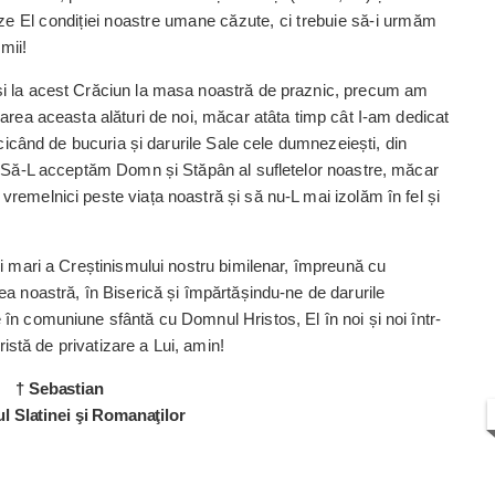
 El condiției noastre umane căzute, ci trebuie să-i urmăm
mii!
și la acest Crăciun la masa noastră de praznic, precum am
oarea aceasta alături de noi, măcar atâta timp cât I-am dedicat
icicând de bucuria și darurile Sale cele dumnezeiești, din
l. Să-L acceptăm Domn și Stăpân al sufletelor noastre, măcar
remelnici peste viața noastră și să nu-L mai izolăm în fel și
ei mari a Creștinismului nostru bimilenar, împreună cu
a noastră, în Biserică și împărtă­șindu-ne de darurile
în comuniune sfântă cu Domnul Hristos, El în noi și noi într-
aristă de privatizare a Lui, amin!
† Sebastian
l Slatinei şi Romanaţilor