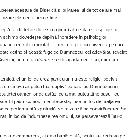
uperea acestuia de Biserică și privarea lui de tot ce are mai
i bizare elemente necreștine.
eptă fel de fel de diete și regimuri alimentare; respinge pe
 în schimb dovedește de­plină încredere în psiholog ori
eauna
în centrul
comunității -, pentru o pseudo-biserică pe care
poate deține și aca­să; fuge de Dumnezeul cel ade­vărat, revelat
Bisericii, pentru un
dumnezeu
de apartament sau, cum am
ntică, ci un fel de crez particular; nu este religie, potrivit
­ristă că cineva ar putea lua „captiv” până și pe Dumnezeu în
eputinței oamenilor de astăzi de a mai putea „ține pasul” cu
scă El pasul cu noi. În felul acesta, însă, în loc de înăl­țarea
loc de perfor­manță spirituală, se mizează pe constrângerea Sa
onat; în loc de îndumnezeirea omului, se perse­ve­rează într-o
nu ca un compromis, ci ca o bunăvoință, pentru a-l redresa pe