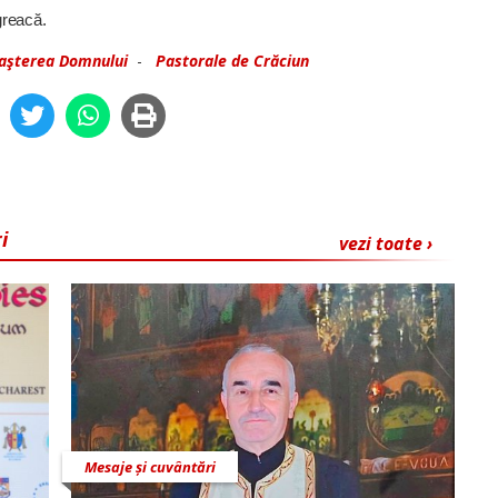
greacă.
aşterea Domnului
-
Pastorale de Crăciun
i
vezi toate ›
Mesaje și cuvântări