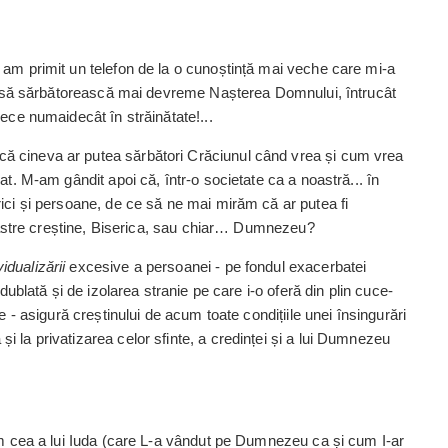
n, am primit un telefon de la o cunoștință mai veche care mi-a
tă să sărbă­to­rească mai devreme Nașterea Domnului, întrucât
ece numaidecât în stră­inătate!...
ă cineva ar putea sărbători Crăciunul când vrea și cum vrea
at. M-am gândit apoi că, ­într-o societate ca a noastră... în
rici și persoane, de ce să ne mai mirăm că ar putea fi
 noastre crești­ne, Biserica, sau chiar… Dumnezeu?
vidualizării
excesive a persoanei - pe fondul exacerbatei
 dublată și de izolarea stranie pe care i-o oferă din plin cuce­
me - asigură crești­nului de acum toate condițiile unei însingurări
 la privatizarea celor sfinte, a credinței și a lui Dumnezeu
um cea a lui ­Iuda (care L-a vândut pe Dumnezeu ca și cum I-ar