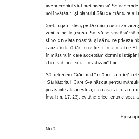
avem dreptul să-I pretindem să Se acomodeze
noi învățăturii și pla­nului Său de mântuire a lu
Să-L rugăm, deci, pe Domnul nostru să vină 
venit și noi la „masa” Sa; să petreacă sărbăt
și noi din viața noastră, și să nu ne priveze n
cauza înde­părtării noastre tot mai mari de E
în măsura în care acceptăm domni și stăpâni v
chip, sub pretextul „privatizării” Lui.
Să petrecem Crăciunul în sânul „familiei” cel
„Sărbătoritul” Care S-a născut pentru mântuire
preasfinte ale acesteia, căci așa vom rămâne 
Însul (In. 17, 23), evitând orice tentație secul
Episcopu
Notă