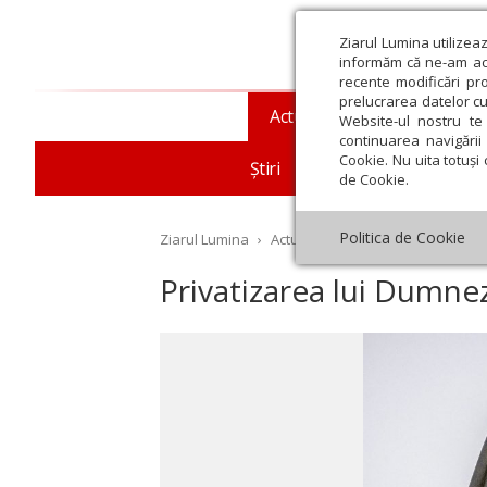
Ziarul Lumina utilizea
informăm că ne-am actu
recente modificări pr
prelucrarea datelor cu
Actualitate religioasă
T
Website-ul nostru te 
continuarea navigării 
Cookie. Nu uita totuși 
Știri
Mesaje și cuvântări
de Cookie.
Politica de Cookie
Ziarul Lumina
›
Actualitate religioasă
›
Mesaje ș
Privatizarea lui Dumne
st
Septembrie
Octombrie
Noiembrie
Decembrie
Ianuar