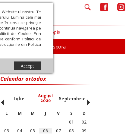
e Website-ul nostru. Te
iarului Lumina cele mai
ce în ceea ce privește
a continua navigarea pe
Opinii
Filantropie
iticii de Cookie. Prin
ie conform Politicii de
trucțiunile din Politica
In memoriam
Diaspora
Accept
Calendar ortodox
‹
›
August
Iulie
Septembrie
Octombrie
Noiembri
2026
L
M
M
J
V
S
D
01
02
03
04
05
06
07
08
09