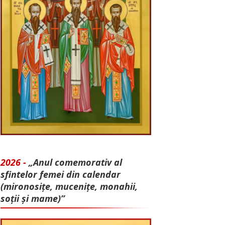
2026 -
„Anul comemorativ al
sfintelor femei din calendar
(mironosițe, mu­cenițe, monahii,
soții și mame)”