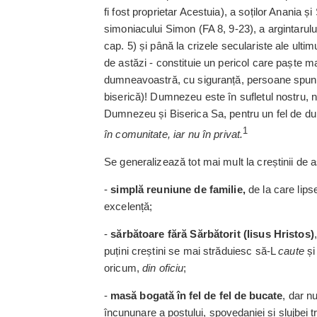
fi fost proprietar Acestuia), a soților Anania și
simoniacului Simon (FA 8, ­9-23), a argintarului
cap. 5) și până la crizele seculariste ale ultimu
de astăzi - constituie un pericol care paște ma
dumneavoastră, cu sigu­ranță, persoane spu
bise­rică)! Dumnezeu este în sufletul nostru, nu 
Dumnezeu și Biseri­ca Sa, pentru un fel de d
1
în comunitate, iar nu în privat.
Se generalizează tot mai mult la creștinii de 
-
simplă reuniune de familie
,
de la care lips
excelență;
-
sărbătoare fără Sărbă­torit (Iisus Hristos)
puțini creștini se mai străduiesc să-L
caute
și
oricum,
din oficiu
;
-
masă bogată în fel de fel de bucate
, dar n
încununare a postului, spovedaniei și slujbei t