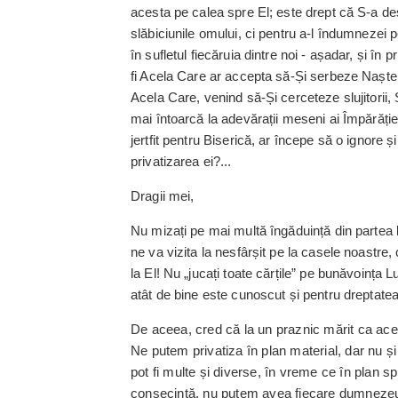
acesta pe calea spre El; este drept că S-a de
slăbiciunile omului, ci pentru a-l îndumnezei 
în sufletul fie­căruia dintre noi - așadar, și în
fi Acela Care ar accepta ­să-Și serbeze Nașter
Acela Care, venind să-Și cerceteze slujitorii,
mai întoarcă la adevărații meseni ai Împărăți
jertfit pentru Biserică, ar începe să o ignore ș
privatizarea ei?...
Dragii mei,
Nu mizați pe mai multă în­găduință din partea l
ne va vizita la nesfârșit pe la casele noastre
la El! Nu „jucați toate cărțile” pe bunăvoința 
atât de bine este cunoscut și pentru dreptate
De aceea, cred că la un praznic mărit ca ace
Ne putem privatiza în plan material, dar nu și î
pot fi multe și diverse, în vreme ce în plan sp
consecință, nu putem avea fiecare dumnezeul n