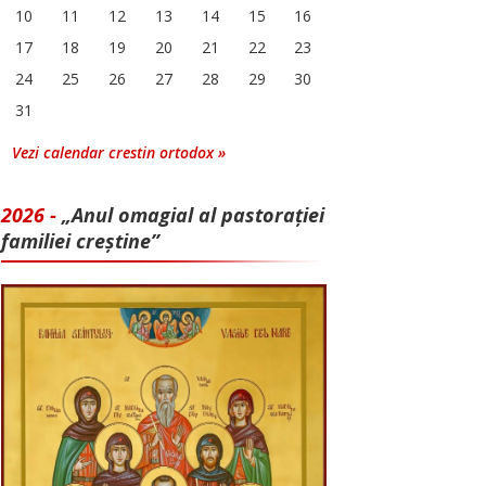
10
11
12
13
14
15
16
17
18
19
20
21
22
23
24
25
26
27
28
29
30
31
Vezi calendar crestin ortodox »
2026 -
„Anul omagial al pastorației
familiei creștine”