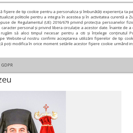
ză fişiere de tip cookie pentru a personaliza și îmbunătăți experiența ta p
alizat politicile pentru a integra în acestea și în activitatea curentă a Z
opuse de Regulamentul (UE) 2016/679 privind protecția persoanelor fizi
 caracter personal și privind libera circulație a acestor date. Înainte de 
eologie și spiritualitate
Educaţie și Cultură
Societate
rugăm să aloci timpul necesar pentru a citi și înțelege conținutul Pol
pe Website-ul nostru confirmi acceptarea utilizării fişierelor de tip cook
că poți modifica în orice moment setările acestor fişiere cookie urmând ins
An omagial
Comunicate de presă
Documentar
GDPR
i cuvântări
›
Privatizarea lui Dumnezeu
zeu
ie
Februarie
Martie
Aprilie
Mai
Iunie