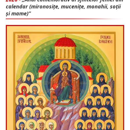
calendar (mironosițe, mu­cenițe, monahii, soții
și mame)”