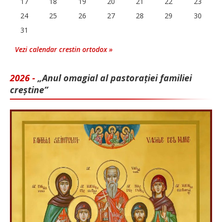
17
18
19
20
21
22
23
24
25
26
27
28
29
30
31
Vezi calendar crestin ortodox »
2026 -
„Anul omagial al pastorației familiei
creștine”