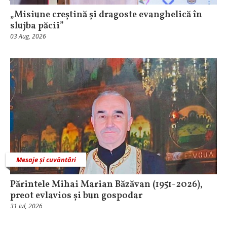
„Misiune creștină și dragoste evanghelică în
slujba păcii”
03 Aug, 2026
Mesaje și cuvântări
Părintele Mihai Marian Băzăvan (1951-2026),
preot evlavios și bun gospodar
31 Iul, 2026