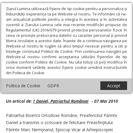
Ziarul Lumina utilizează fişiere de tip cookie pentru a personaliza și
îmbunătăți experiența ta pe Website-ul nostru. Te informăm că ne-
am actualizat politicile pentru a integra în acestea și în activitatea
curentă a Ziarului Lumina cele mai recente modificări propuse de
Regulamentul (UE) 2016/679 privind protecția persoanelor fizice în
ceea ce privește prelucrarea datelor cu caracter personal și privind
libera circulație a acestor date. Înainte de a continua navigarea pe
Website-ul nostru te rugăm să aloci timpul necesar pentru a citi și
Ziarul Lumina
›
Actualitate religioasă
›
Mesaje și cuvântări
›
înțelege conținutul Politicii de Cookie. Prin continuarea navigării pe
Scrisoare de felicitare a Patriarhului României către Preasfinţirul
Website-ul nostru confirmi acceptarea utilizării fişierelor de tip
Marc Nemţeanul
cookie conform Politicii de Cookie. Nu uita totuși că poți modifica în
orice moment setările acestor fişiere cookie urmând instrucțiunile
Scrisoare de felicitare a Patriarhului
din Politica de Cookie.
României către Preasfinţirul Marc
Politica de Cookie
GDPR
Accept
Nemţeanul
Un articol de:
† Daniel, Patriarhul României
-
07 Mai 2010
Patriarhul Bisericii Ortodoxe Române, Preafericitul Părinte
Daniel a transmis o scrisoare de felicitare Preasfinţitului
Părinte Marc Nemţeanul, Episcop Vicar al Arhiepiscopiei