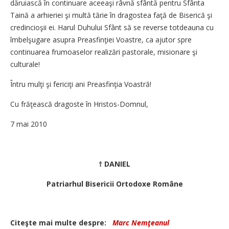
dăruiască în continuare aceeaşi râvnă sfântă pentru Sfânta
Taină a arhieriei şi multă tărie în dragostea faţă de Biserică şi
credincioşii ei. Harul Duhului Sfânt să se reverse totdeauna cu
îmbelşugare asupra Preasfinţiei Voastre, ca ajutor spre
continuarea frumoaselor realizări pastorale, misionare şi
culturale!
Întru mulţi şi fericiţi ani Preasfinţia Voastră!
Cu frăţească dragoste în Hristos-Domnul,
7 mai 2010
† DANIEL
Patriarhul Bisericii Ortodoxe Române
Citeşte mai multe despre:
Marc Nemţeanul