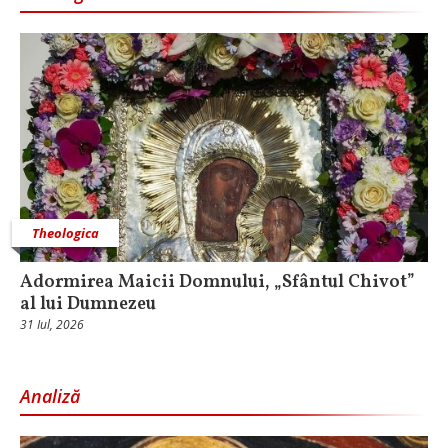
Theologica
Adormirea Maicii Domnului, „Sfântul Chivot”
al lui Dumnezeu
31 Iul, 2026
Analiză