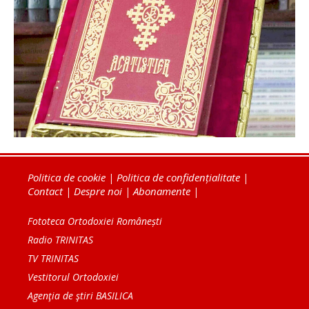
Politica de cookie
|
Politica de confidențialitate
|
Contact
|
Despre noi
|
Abonamente
|
Fototeca Ortodoxiei Românești
Radio TRINITAS
TV TRINITAS
Vestitorul Ortodoxiei
Agenţia de ştiri BASILICA