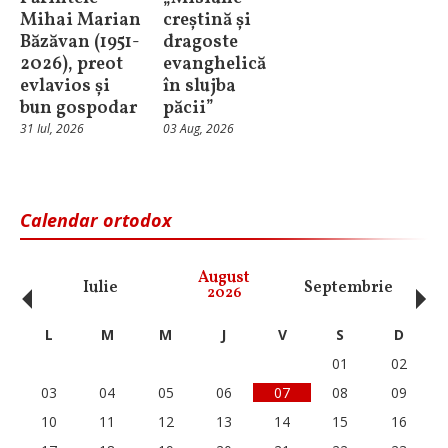
Mihai Marian
creștină și
Băzăvan (1951-
dragoste
2026), preot
evanghelică
evlavios și
în slujba
bun gospodar
păcii”
31 Iul, 2026
03 Aug, 2026
Calendar ortodox
‹
›
August
Iulie
Septembrie
O
2026
L
M
M
J
V
S
D
01
02
03
04
05
06
07
08
09
10
11
12
13
14
15
16