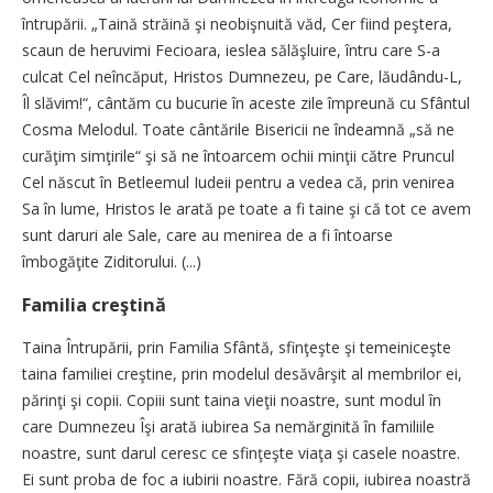
întrupării. „Taină străină şi neobişnuită văd, Cer fiind peştera,
scaun de heruvimi Fecioara, ieslea sălăşluire, întru care S-a
culcat Cel neîncăput, Hristos Dumnezeu, pe Care, lăudându-L,
Îl slăvim!“, cântăm cu bucurie în aceste zile împreună cu Sfântul
Cosma Melodul. Toate cântările Bisericii ne îndeamnă „să ne
curăţim simţirile“ şi să ne întoarcem ochii minţii către Pruncul
Cel născut în Betleemul Iudeii pentru a vedea că, prin venirea
Sa în lume, Hristos le arată pe toate a fi taine şi că tot ce avem
sunt daruri ale Sale, care au menirea de a fi întoarse
îmbogăţite Ziditorului. (...)
Familia creştină
Taina Întrupării, prin Familia Sfântă, sfinţeşte şi temeiniceşte
taina familiei creştine, prin modelul desăvârşit al membrilor ei,
părinţi şi copii. Copiii sunt taina vieţii noastre, sunt modul în
care Dumnezeu Îşi arată iubirea Sa nemărginită în familiile
noastre, sunt darul ceresc ce sfinţeşte viaţa şi casele noastre.
Ei sunt proba de foc a iubirii noastre. Fără copii, iubirea noastră