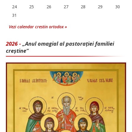
24
25
26
27
28
29
30
31
Vezi calendar crestin ortodox »
2026 -
„Anul omagial al pastorației familiei
creștine”