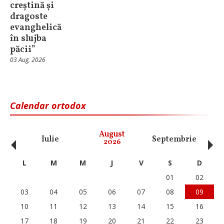
creștină și
dragoste
evanghelică
în slujba
păcii”
03 Aug, 2026
Calendar ortodox
‹
›
August
Iulie
Septembrie
O
2026
L
M
M
J
V
S
D
01
02
03
04
05
06
07
08
09
10
11
12
13
14
15
16
17
18
19
20
21
22
23