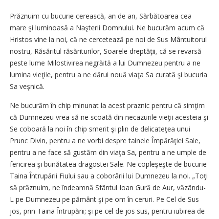
Prăznuim cu bucurie cerească, an de an, Sărbătoarea cea
mare şi luminoasă a Naşterii Domnului. Ne bucurăm acum că
Hristos vine la noi, că ne cercetează pe noi de Sus Mântuitorul
nostru, Răsăritul răsăriturilor, Soarele dreptăţii, că se revarsă
peste lume Milostivirea negrăită a lui Dumnezeu pentru a ne
lumina vieţile, pentru a ne dărui nouă viaţa Sa curată şi bucuria
Sa veşnică.
Ne bucurăm în chip minunat la acest praznic pentru că simţim
că Dumnezeu vrea să ne scoată din necazurile vieţii acesteia şi
Se coboară la noi în chip smerit şi plin de delicateţea unui
Prunc Divin, pentru a ne vorbi despre tainele Împărăţiei Sale,
pentru a ne face să gustăm din viaţa Sa, pentru a ne umple de
fericirea şi bunătatea dragostei Sale. Ne copleşeşte de bucurie
Taina Întrupării Fiului sau a coborârii lui Dumnezeu la noi. „Toţi
să prăznuim, ne îndeamnă Sfântul Ioan Gură de Aur, văzându-
L pe Dumnezeu pe pământ şi pe om în ceruri. Pe Cel de Sus
jos, prin Taina Întrupării; şi pe cel de jos sus, pentru iubirea de