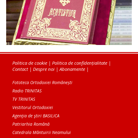
Politica de cookie
|
Politica de confidențialitate
|
Contact
|
Despre noi
|
Abonamente
|
Fototeca Ortodoxiei Românești
Radio TRINITAS
TV TRINITAS
Vestitorul Ortodoxiei
Agenţia de ştiri BASILICA
Patriarhia Română
Catedrala Mântuirii Neamului