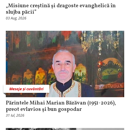
„Misiune creștină și dragoste evanghelică în
slujba păcii”
03 Aug, 2026
Mesaje și cuvântări
Părintele Mihai Marian Băzăvan (1951-2026),
preot evlavios și bun gospodar
31 Iul, 2026