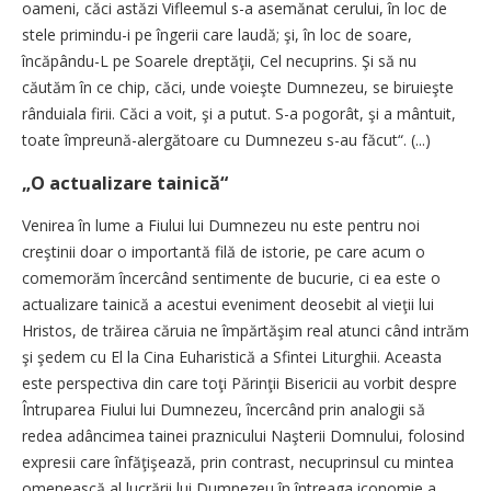
oameni, căci astăzi Vifleemul s-a asemănat cerului, în loc de
stele primindu-i pe îngerii care laudă; şi, în loc de soare,
încăpându-L pe Soarele dreptăţii, Cel necuprins. Şi să nu
căutăm în ce chip, căci, unde voieşte Dumnezeu, se biruieşte
rânduiala firii. Căci a voit, şi a putut. S-a pogorât, şi a mântuit,
toate împreună-alergătoare cu Dumnezeu s-au făcut“. (...)
„O actualizare tainică“
Venirea în lume a Fiului lui Dumnezeu nu este pentru noi
creştinii doar o importantă filă de istorie, pe care acum o
comemorăm încercând sentimente de bucurie, ci ea este o
actualizare tainică a acestui eveniment deosebit al vieţii lui
Hristos, de trăirea căruia ne împărtăşim real atunci când intrăm
şi şedem cu El la Cina Euharistică a Sfintei Liturghii. Aceasta
este perspectiva din care toţi Părinţii Bisericii au vorbit despre
Întruparea Fiului lui Dumnezeu, încercând prin analogii să
redea adâncimea tainei praznicului Naşterii Domnului, folosind
expresii care înfăţişează, prin contrast, necuprinsul cu mintea
omenească al lucrării lui Dumnezeu în întreaga iconomie a