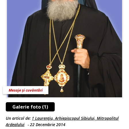
Mesaje și cuvântări
Galerie foto (1)
Un articol de:
† Laurenţiu, Arhiepiscopul Sibiului, Mitropolitul
Ardealului
-
22 Decembrie 2014