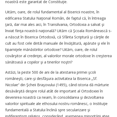
noastră este garantat de Constituţie.
Uităm, oare, de rolul fundamental al Bisericii noastre, în
edificarea Statului Naţional Român, de faptul că, în întreaga
ţară, dar mai ales aici, în Transilvania, Ortodoxia a salvat şi
înviat fiinţa noastră naţională? Uităm că Şcoala Românească s-
a născut în Biserica Ortodoxă, că Sfânta Scriptură şi cărţile de
cult au fost cele dintâi manuale de învăţătură, apărute şi ele în
tiparniţele mănăstirilor ortodoxe? Uităm, oare, de rolul
covârşitor al credinţei, al valorilor morale ortodoxe în creşterea
sănătoasă a copiilor şi a tinerilor noştri?
Astăzi, la peste 500 de ani de la atestarea primei şcoli
româneşti, care-şi desfăşura activitatea la Biserica „Sf.
Nicolae“ din Şcheii Braşovului (1495), când istoria dă mărturie
desăvârşită despre rolul atât de important al Ortodoxiei în
devenirea noastră ca neam, în consolidarea şi dezvoltarea
valorilor spirituale ale ethosului nostru românesc, o Instituţie
fundamentală a Statului înclină spre secularizare şi
indiferentism religios, considerând, asemenea minorităţii atee,