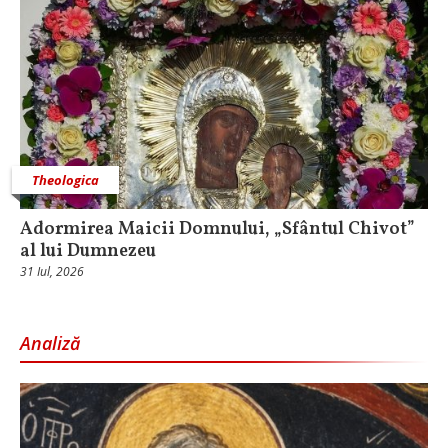
Theologica
Adormirea Maicii Domnului, „Sfântul Chivot”
al lui Dumnezeu
31 Iul, 2026
Analiză