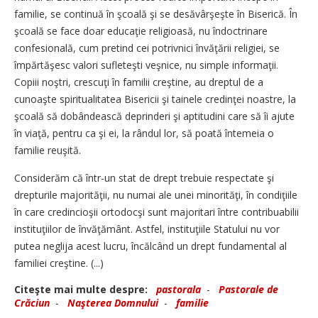
familie, se continuă în şcoală şi se desăvârşeşte în Biserică. În
şcoală se face doar educaţie religioasă, nu îndoctrinare
confesională, cum pretind cei potrivnici învăţării religiei, se
împărtăşesc valori sufleteşti veşnice, nu simple informaţii.
Copiii noştri, crescuţi în familii creştine, au dreptul de a
cunoaşte spiritualitatea Bisericii şi tainele credinţei noastre, la
şcoală să dobândească deprinderi şi aptitudini care să îi ajute
în viaţă, pentru ca şi ei, la rândul lor, să poată întemeia o
familie reuşită.
Considerăm că într-un stat de drept trebuie respectate şi
drepturile majorităţii, nu numai ale unei minorităţi, în condiţiile
în care credincioşii ortodocşi sunt majoritari între contribuabilii
instituţiilor de învăţământ. Astfel, instituţiile Statului nu vor
putea neglija acest lucru, încălcând un drept fundamental al
familiei creştine. (...)
Citeşte mai multe despre:
pastorala
-
Pastorale de
Crăciun
-
Naşterea Domnului
-
familie