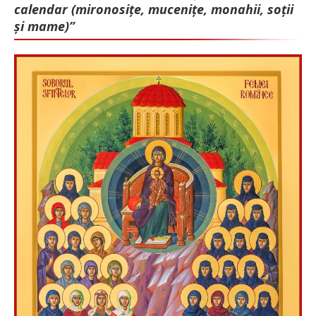
calendar (mironosițe, mu­cenițe, monahii, soții
și mame)”