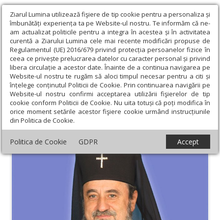
Ziarul Lumina utilizează fişiere de tip cookie pentru a personaliza și
îmbunătăți experiența ta pe Website-ul nostru. Te informăm că ne-
am actualizat politicile pentru a integra în acestea și în activitatea
curentă a Ziarului Lumina cele mai recente modificări propuse de
Regulamentul (UE) 2016/679 privind protecția persoanelor fizice în
ceea ce privește prelucrarea datelor cu caracter personal și privind
libera circulație a acestor date. Înainte de a continua navigarea pe
Website-ul nostru te rugăm să aloci timpul necesar pentru a citi și
Ziarul Lumina
›
Actualitate religioasă
›
Mesaje și cuvântări
›
înțelege conținutul Politicii de Cookie. Prin continuarea navigării pe
„Taina Întrupării Domnului şi taina familiei creştine“
Website-ul nostru confirmi acceptarea utilizării fişierelor de tip
cookie conform Politicii de Cookie. Nu uita totuși că poți modifica în
„Taina Întrupării Domnului şi taina familiei
orice moment setările acestor fişiere cookie urmând instrucțiunile
din Politica de Cookie.
creştine“
Politica de Cookie
GDPR
Accept