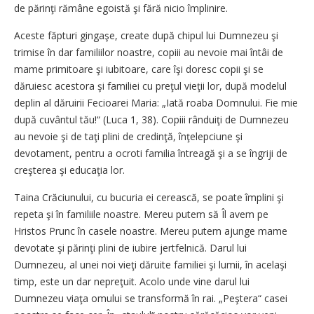
de părinţi rămâne egoistă şi fără nicio împlinire.
Aceste făpturi gingaşe, create după chipul lui Dumnezeu şi
trimise în dar familiilor noastre, copiii au nevoie mai întâi de
mame primitoare şi iubitoare, care îşi doresc copii şi se
dăruiesc acestora şi familiei cu preţul vieţii lor, după modelul
deplin al dăruirii Fecioarei Maria: „Iată roaba Domnului. Fie mie
după cuvântul tău!“ (Luca 1, 38). Copiii rânduiţi de Dumnezeu
au nevoie şi de taţi plini de credinţă, înţelepciune şi
devotament, pentru a ocroti familia întreagă şi a se îngriji de
creşterea şi educaţia lor.
Taina Crăciunului, cu bucuria ei cerească, se poate împlini şi
repeta şi în familiile noastre. Mereu putem să Îl avem pe
Hristos Prunc în casele noastre. Mereu putem ajunge mame
devotate şi părinţi plini de iubire jertfelnică. Darul lui
Dumnezeu, al unei noi vieţi dăruite familiei şi lumii, în acelaşi
timp, este un dar nepreţuit. Acolo unde vine darul lui
Dumnezeu viaţa omului se transformă în rai. „Peştera“ casei