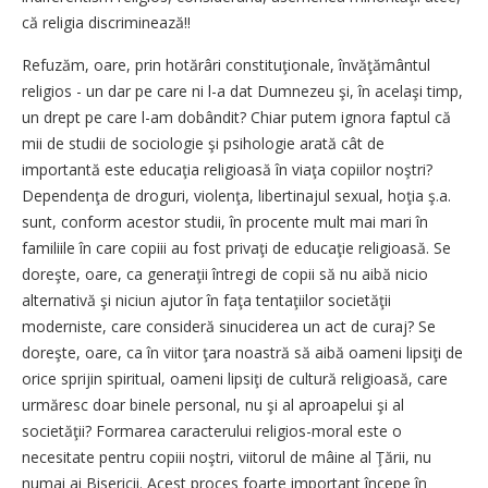
că religia discriminează!!
Refuzăm, oare, prin hotărâri constituţionale, învăţământul
religios - un dar pe care ni l-a dat Dumnezeu şi, în acelaşi timp,
un drept pe care l-am dobândit? Chiar putem ignora faptul că
mii de studii de sociologie şi psihologie arată cât de
importantă este educaţia religioasă în viaţa copiilor noştri?
Dependenţa de droguri, violenţa, libertinajul sexual, hoţia ş.a.
sunt, conform acestor studii, în procente mult mai mari în
familiile în care copiii au fost privaţi de educaţie religioasă. Se
doreşte, oare, ca generaţii întregi de copii să nu aibă nicio
alternativă şi niciun ajutor în faţa tentaţiilor societăţii
moderniste, care consideră sinuciderea un act de curaj? Se
doreşte, oare, ca în viitor ţara noastră să aibă oameni lipsiţi de
orice sprijin spiritual, oameni lipsiţi de cultură religioasă, care
urmăresc doar binele personal, nu şi al aproapelui şi al
societăţii? Formarea caracterului religios-moral este o
necesitate pentru copiii noştri, viitorul de mâine al Ţării, nu
numai ai Bisericii. Acest proces foarte important începe în