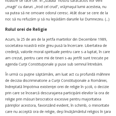
noastre se face cer. În „staulul“ nostru sărăcăcios vor veni
„magii“ cu daruri. „Irod cel crud“, vrăjmaşul lumii acesteia, nu
va putea să ne omoare odorul ceresc. Atât doar se cere de la
noi: să nu refuzăm şi să nu lepădăm darurile lui Dumnezeu. (...)
Rolul orei de Religie
Acum, la 25 de ani de la jertfa martirilor din Decembrie 1989,
societatea noastră este greu pusă la încercare. Libertatea de
credinţă, valorile moral-spirituale pentru care s-a luptat, în care
am crezut, pentru care mii de tineri s-au jertfit sunt trecute pe
agenda Curţii Constituţionale şi puse sub semnul întrebării.
În urmă cu puţine săptămâni, am luat act cu profundă mâhnire
de decizia discriminatorie a Curţii Constituţionale a României,
îndreptată împotriva existenţei orei de religie în şcoli, o decizie
prin care se încearcă descurajarea participării elevilor la ora de
religie prin măsuri birocratice excesive pentru majoritatea
părinţilor acestora, favorizând evident, în schimb, o minoritate
care nu acceptă ora de religie, deşi învăţământul religios în ţara