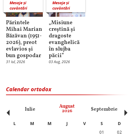
Mesaje și
Mesaje și
cuvântări
cuvântări
Părintele
„Misiune
Mihai Marian
creștină și
Băzăvan (1951-
dragoste
2026), preot
evanghelică
evlavios și
în slujba
bun gospodar
păcii”
31 Iul, 2026
03 Aug, 2026
Calendar ortodox
‹
›
August
Iulie
Septembrie
O
2026
L
M
M
J
V
S
D
01
02