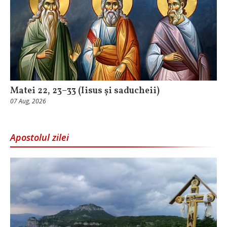
Matei 22, 23–33 (Iisus și saducheii)
07 Aug, 2026
Apostolul zilei