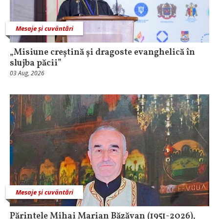
Mesaje și cuvântări
„Misiune creștină și dragoste evanghelică în
slujba păcii”
03 Aug, 2026
Mesaje și cuvântări
Părintele Mihai Marian Băzăvan (1951-2026),