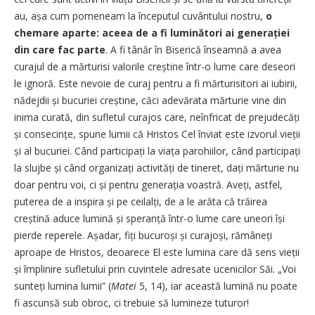
au, așa cum pomeneam la începutul cuvântului nostru,
o
chemare aparte: aceea de a fi luminători ai generației
din care fac parte
. A fi tânăr în Biserică înseamnă a avea
curajul de a mărturisi valorile creștine într-o lume care deseori
le ignoră. Este nevoie de curaj pentru a fi mărturisitori ai iubirii,
nădejdii și bucuriei creștine, căci adevărata mărturie vine din
inima curată, din sufletul curajos care, neînfricat de prejudecăți
și consecințe, spune lumii că Hristos Cel înviat este izvorul vieții
și al bucuriei. Când participați la viața parohiilor, când participați
la slujbe și când organizați activități de tineret, dați mărturie nu
doar pentru voi, ci și pentru generația voastră. Aveți, astfel,
puterea de a inspira și pe ceilalți, de a le arăta că trăirea
creștină aduce lumină și speranță într-o lume care uneori își
pierde reperele. Așadar, fiți bucuroși și curajoși, rămâneți
aproape de Hristos, deoarece El este lumina care dă sens vieții
și împlinire sufletului prin cuvintele adresate ucenicilor Săi. „Voi
sunteți lumina lumii” (
Matei
5, 14), iar această lumină nu poate
fi ascunsă sub obroc, ci trebuie să lumineze tuturor!