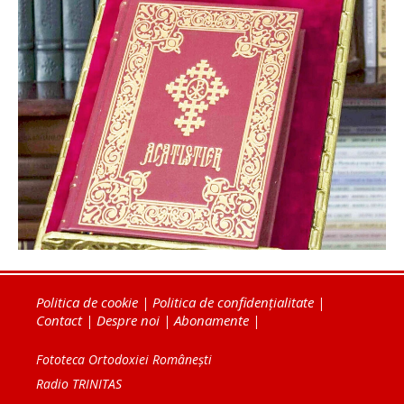
Politica de cookie
|
Politica de confidențialitate
|
Contact
|
Despre noi
|
Abonamente
|
Fototeca Ortodoxiei Românești
Radio TRINITAS