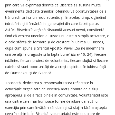
prin care vă exprimați dorința ca Biserica să susțină multe
evenimente dedicate tinerilor, oferindu-vă oportunitatea de a
trăi credința într-un mod autentic și, în același timp, oglindind
întrebările și frământările generației din care faceți parte.
Astfel, Biserica învață să răspundă acestei nevoi, conștientă
fiind că venirea tinerilor la Hristos nu este o simplă activitate, ci
o cale sfântă de formare și de creștere în iubirea lui Hristos,
după cum spune și Sfântul Apostol Pavel: „Să ne îndemnăm
unii pe alții la dragoste și la fapte bune” (
Evrei
10, 24). Fiecare
întâlnire, fiecare proiect de voluntariat, fiecare slujbă și fiecare
cateheză sunt oportunități de a crește spiritual în iubirea față
de Dumnezeu și de Biserică.
Totodată, dedicarea și responsabilitatea reflectate în
activitățile organizate de Biserică arată dorința de a sluji
aproapelui și de a face binele în comunitate. Voluntariatul este
una dintre cele mai frumoase forme de iubire darnică, un
exercițiu prin care învățăm să iubim și să slujim fără a aștepta
ceva în schimb. În Biserică, voluntariatul este o lucrare de