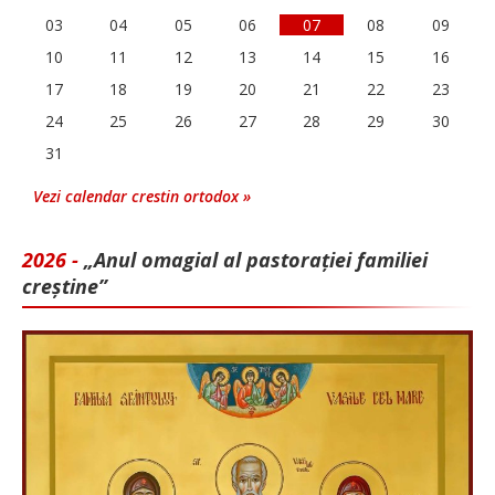
03
04
05
06
07
08
09
10
11
12
13
14
15
16
17
18
19
20
21
22
23
24
25
26
27
28
29
30
31
Vezi calendar crestin ortodox »
2026 -
„Anul omagial al pastorației familiei
creștine”