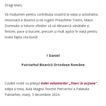
Dragi tineri,
Vă mulțumim pentru contribuția voastră la viața și activitatea
misionară a Bisericii și ne rugăm Preasfintei Treimi, Maicii
Domnului și tuturor sfinților să vă dăruiască sănătate și
fericire, pace și bucurie, precum și mult ajutor în viață pentru
toată fapta cea bună!
† Daniel
Patriarhul Bisericii Ortodoxe Române
Cuvânt rostit cu prilejul
Galei voluntarilor
„
Tineri în acţiune”
,
ediţia a treia, Aula Magna
Teoctist Patriarhul
a Palatului
Patriarhiei, marţi, 3 decembrie 2024.