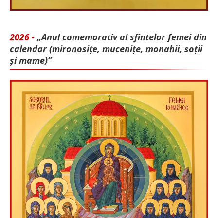
2026 -
„Anul comemorativ al sfintelor femei din
calendar (mironosițe, mu­cenițe, monahii, soții
și mame)”