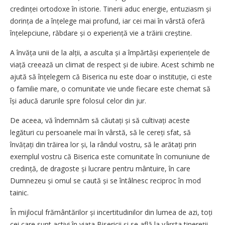
credinței ortodoxe în istorie. Tinerii aduc energie, entuziasm și
dorința de a înțelege mai profund, iar cei mai în vârstă oferă
înțelepciune, răbdare și o experiență vie a trăirii creștine.
A învăța unii de la alții, a asculta și a împărtăși experiențele de
viață creează un climat de respect și de iubire. Acest schimb ne
ajută să înțelegem că Biserica nu este doar o instituție, ci este
o familie mare, o comunitate vie unde fiecare este chemat să
își aducă darurile spre folosul celor din jur.
De aceea, vă îndemnăm să căutați și să cultivați aceste
legături cu persoanele mai în vârstă, să le cereți sfat, să
învățați din trăirea lor și, la rândul vostru, să le arătați prin
exemplul vostru că Biserica este comunitate în comuniune de
credință, de dragoste și lucrare pentru mântuire, în care
Dumnezeu și omul se caută și se întâlnesc reciproc în mod
tainic.
În mijlocul frământărilor și incertitudinilor din lumea de azi, toți
cei care sunt activi în viața Bisericii și se află la vârsta tinereții