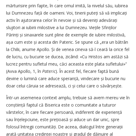
mărturisire prin fapte, în care omul imită, la nivelul său, iubirea
lui Dumnezeu față de oameni. Voi, tinerii puteți să vă implicați
activ în ajutorarea celor în nevoie și să deveniți adevărați
slujitori ai iubirii milostive a lui Dumnezeu. Viețile Sfinților
Părinți și sinaxarele sunt pline de exemple de iubire milostivă,
așa cum este și acesta din Pateric. Se spune că „era un bătrân
la Chilii, anume Apollo. Și de venea cineva să-l ceară la orice fel
de lucru, cu bucurie se ducea, zicând: «Cu Hristos am astăzi să
lucrez pentru sufletul meu, căci aceasta este plata sufletului»”
(Avva Apollo, 1, în
Pateric
). În acest fel, fiecare faptă bună
devine o lumină care aduce speranță, vindecare și bucurie nu
doar celui căruia se adresează, ci și celui care o săvârșește.
Într-un asemenea context amplu, trebuie să avem mereu vie în
conștiință faptul că Biserica este o comunitate a tuturor
vârstelor, în care fiecare persoană, indiferent de ex­pe­riență
sau înțelepciune, este prețioasă și aduce un dar unic, spre
folosul întregii comunități. De aceea, dialogul între generații
arată unitatea credinței noastre și gradul de dăinuire al