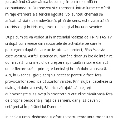
jur, arătând că adevărata bucurie și împlinire se află în
comuniunea cu Dumnezeu și cu semenii. Într-o lume ce oferă
miraje efemere ale fericirii egoiste, voi sunteți chemați să
arătați că viața cea adevărată, plină de sens, este viața trăită
cu Hristos și în Hristos, Izvorul iubirii și al bucuriei veșnice.
După cum se va vedea și în materialul realizat de TRINITAS TV,
și după cum reiese din rapoartele de activitate pe care le
parcurgem după fiecare activitate sau proiect,
Biserica este
casa voastră
. Astfel, Biserica nu rămâne doar un loc de întâlnire
duminicală, ci și mediul de creștere spirituală în iubire darnică,
unde fiecare suflet primește lumină și hrană duhovnicească.
Aici, în Biserică, găsiți sprijinul necesar pentru a face față
provocărilor specifice căutărilor vârstei. Prin slujbe, cateheze și
dialoguri duhovnicești, Biserica vă ajută să creșteți
duhovnicește și să aveți în societate o atitudine sănătoasă față
de propria persoană și față de semeni, dar și să deveniți
cetățeni ai Împărăției lui Dumnezeu.
În același timp, dedicarea și efortul vostru reprezintă modalități