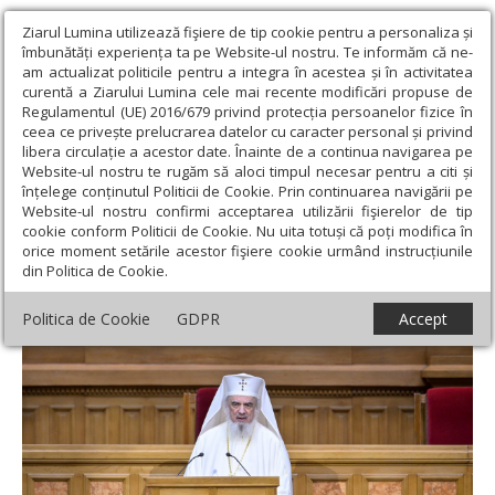
Ziarul Lumina utilizează fişiere de tip cookie pentru a personaliza și
îmbunătăți experiența ta pe Website-ul nostru. Te informăm că ne-
am actualizat politicile pentru a integra în acestea și în activitatea
curentă a Ziarului Lumina cele mai recente modificări propuse de
Regulamentul (UE) 2016/679 privind protecția persoanelor fizice în
ceea ce privește prelucrarea datelor cu caracter personal și privind
libera circulație a acestor date. Înainte de a continua navigarea pe
Website-ul nostru te rugăm să aloci timpul necesar pentru a citi și
Ziarul Lumina
›
Actualitate religioasă
›
Mesaje și cuvântări
›
înțelege conținutul Politicii de Cookie. Prin continuarea navigării pe
Tinerii rugători și activi în Biserică sunt lumină și bucurie pentru
Website-ul nostru confirmi acceptarea utilizării fişierelor de tip
comunitate
cookie conform Politicii de Cookie. Nu uita totuși că poți modifica în
orice moment setările acestor fişiere cookie urmând instrucțiunile
Tinerii rugători și activi în Biserică sunt
din Politica de Cookie.
lumină și bucurie pentru comunitate
Politica de Cookie
GDPR
Accept