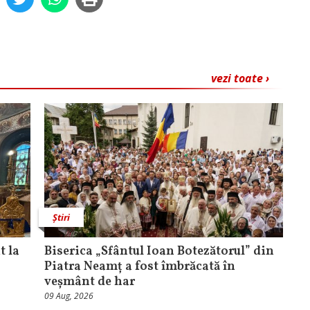
vezi toate ›
Știri
t la
Biserica „Sfântul Ioan Botezătorul” din
Piatra Neamț a fost îmbrăcată în
veșmânt de har
09 Aug, 2026