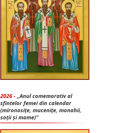
2026 -
„Anul comemorativ al
sfintelor femei din calendar
(mironosițe, mu­cenițe, monahii,
soții și mame)”