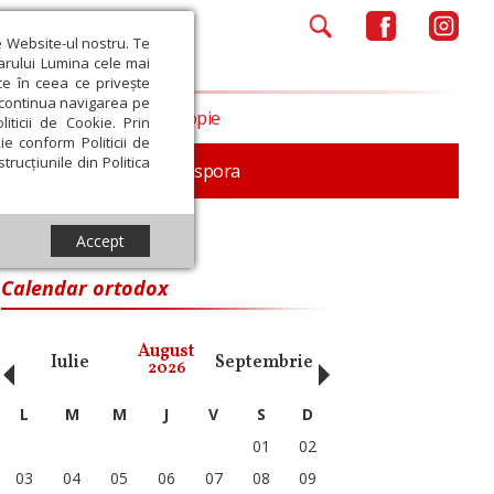
e Website-ul nostru. Te
iarului Lumina cele mai
ce în ceea ce privește
a continua navigarea pe
Opinii
Filantropie
iticii de Cookie. Prin
ie conform Politicii de
trucțiunile din Politica
In memoriam
Diaspora
Accept
Calendar ortodox
‹
›
August
Iulie
Septembrie
Octombrie
Noiembri
2026
L
M
M
J
V
S
D
01
02
03
04
05
06
07
08
09