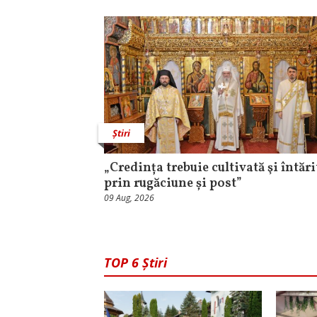
Știri
„Credința trebuie cultivată şi întări
prin rugăciune și post”
09 Aug, 2026
TOP 6 Știri