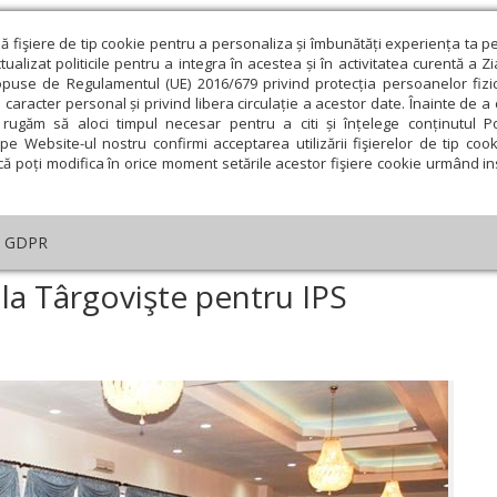
ză fişiere de tip cookie pentru a personaliza și îmbunătăți experiența ta p
alizat politicile pentru a integra în acestea și în activitatea curentă a Z
opuse de Regulamentul (UE) 2016/679 privind protecția persoanelor fizi
 caracter personal și privind libera circulație a acestor date. Înainte de 
eologie și spiritualitate
Educaţie și Cultură
Societate
rugăm să aloci timpul necesar pentru a citi și înțelege conținutul Pol
pe Website-ul nostru confirmi acceptarea utilizării fişierelor de tip cook
că poți modifica în orice moment setările acestor fişiere cookie urmând ins
An omagial
Comunicate de presă
Documentar
GDPR
 ani de arhipăstorire la Târgovişte pentru IPS Mitropolit Nifon
 la Târgovişte pentru IPS
ie
Februarie
Martie
Aprilie
Mai
Iunie