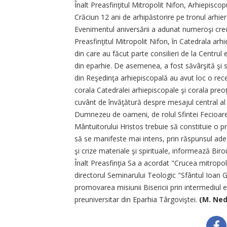
Înalt Preasfinţitul Mitropolit Nifon, Arhiepiscop
Crăciun 12 ani de arhipăstorire pe tronul arhier
Evenimentul aniversării a adunat numeroşi credi
Preasfinţitul Mitropolit Nifon, în Catedrala arh
din care au făcut parte consilieri de la Centrul e
din eparhie. De asemenea, a fost săvârşită şi
din Reşedinţa arhiepiscopală au avut loc o rece
corala Catedralei arhiepiscopale şi corala preoţi
cuvânt de învăţătură despre mesajul central al 
Dumnezeu de oameni, de rolul Sfintei Fecioare M
Mântuitorului Hristos trebuie să constituie o pri
să se manifeste mai intens, prin răspunsul adec
şi crize materiale şi spirituale, informează Biro
Înalt Preasfinţia Sa a acordat "Crucea mitropol
directorul Seminarului Teologic "Sfântul Ioan 
promovarea misiunii Bisericii prin intermediul 
preuniversitar din Eparhia Târgoviştei.
(M. Ned