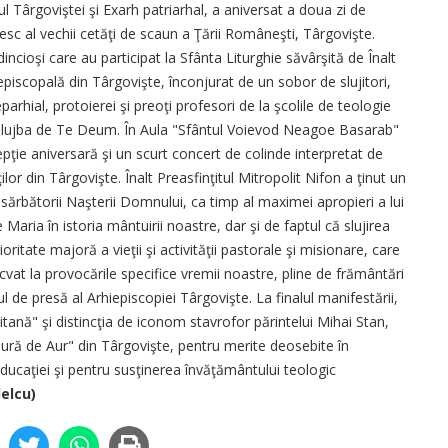
ul Târgoviştei şi Exarh patriarhal, a aniversat a doua zi de
esc al vechii cetăţi de scaun a Ţării Româneşti, Târgovişte.
ncioşi care au participat la Sfânta Liturghie săvârşită de Înalt
iepiscopală din Târgovişte, înconjurat de un sobor de slujitori,
parhial, protoierei şi preoţi profesori de la şcolile de teologie
 slujba de Te Deum. În Aula "Sfântul Voievod Neagoe Basarab"
pţie aniversară şi un scurt concert de colinde interpretat de
lor din Târgovişte. Înalt Preasfinţitul Mitropolit Nifon a ţinut un
sărbătorii Naşterii Domnului, ca timp al maximei apropieri a lui
aria în istoria mântuirii noastre, dar şi de faptul că slujirea
oritate majoră a vieţii şi activităţii pastorale şi misionare, care
vat la provocările specifice vremii noastre, pline de frământări
ul de presă al Arhiepiscopiei Târgovişte. La finalul manifestării,
itană" şi distincţia de iconom stavrofor părintelui Mihai Stan,
Gură de Aur" din Târgovişte, pentru merite deosebite în
educaţiei şi pentru susţinerea învăţământului teologic
elcu)