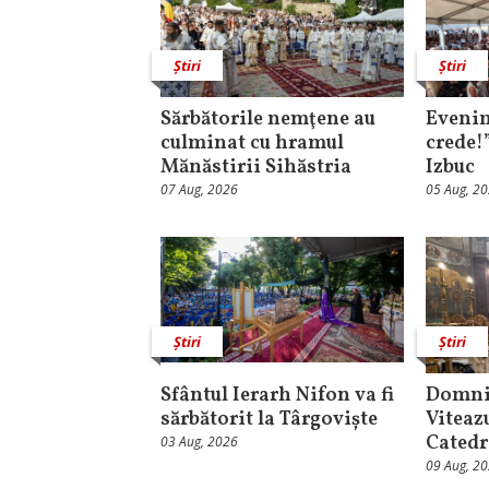
Știri
Știri
Sărbătorile nemţene au
Evenim
culminat cu hramul
crede!
Mănăstirii Sihăstria
Izbuc
07 Aug, 2026
05 Aug, 2
Știri
Știri
Sfântul Ierarh Nifon va fi
Domni
sărbătorit la Târgoviște
Viteaz
Catedr
03 Aug, 2026
09 Aug, 2