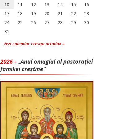
10
11
12
13
14
15
16
17
18
19
20
21
22
23
24
25
26
27
28
29
30
31
Vezi calendar crestin ortodox »
2026 -
„Anul omagial al pastorației
familiei creștine”