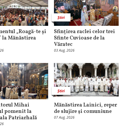
Știri
entul „Roagă-te și
Sfințirea raclei celor trei
” la Mănăstirea
Sfinte Cuvioase de la
Văratec
026
03 Aug, 2026
Știri
torul Mihai
Mănăstirea Lainici, reper
ul pomenit la
de slujire şi comuniune
ala Patriarhală
07 Aug, 2026
026