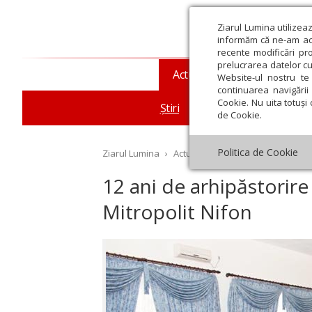
Ziarul Lumina utilizea
informăm că ne-am actu
recente modificări pr
prelucrarea datelor cu
Actualitate religioasă
T
Website-ul nostru te 
continuarea navigării 
Cookie. Nu uita totuși 
Știri
Mesaje și cuvântări
de Cookie.
Politica de Cookie
Ziarul Lumina
›
Actualitate religioasă
›
Știri
›
12
12 ani de arhipăstorire
Mitropolit Nifon
st
Septembrie
Octombrie
Noiembrie
Decembrie
Ianuar