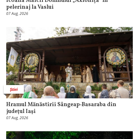
Icoana Maicii Domnului „Axionița” în
pelerinaj la Vaslui
07 Aug, 2026
Știri
Hramul Mănăstirii Sângeap‑Basaraba din
judeţul Iaşi
07 Aug, 2026