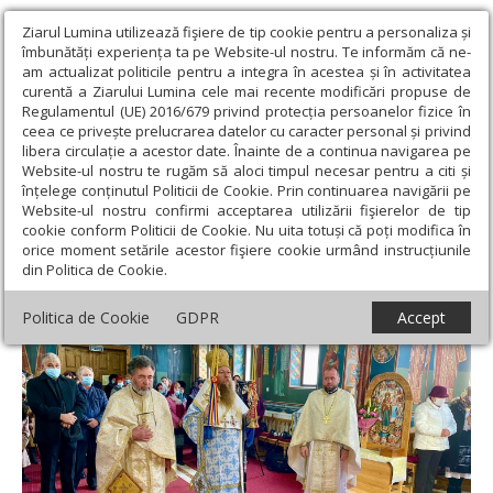
Ziarul Lumina utilizează fişiere de tip cookie pentru a personaliza și
îmbunătăți experiența ta pe Website-ul nostru. Te informăm că ne-
am actualizat politicile pentru a integra în acestea și în activitatea
curentă a Ziarului Lumina cele mai recente modificări propuse de
Regulamentul (UE) 2016/679 privind protecția persoanelor fizice în
ceea ce privește prelucrarea datelor cu caracter personal și privind
libera circulație a acestor date. Înainte de a continua navigarea pe
Website-ul nostru te rugăm să aloci timpul necesar pentru a citi și
Ziarul Lumina
›
Actualitate religioasă
›
Știri
›
„A te pocăi
înțelege conținutul Politicii de Cookie. Prin continuarea navigării pe
înseamnă să faci ordine acolo unde este dezordine în viața ta”
Website-ul nostru confirmi acceptarea utilizării fişierelor de tip
cookie conform Politicii de Cookie. Nu uita totuși că poți modifica în
„A te pocăi înseamnă să faci ordine acolo
orice moment setările acestor fişiere cookie urmând instrucțiunile
din Politica de Cookie.
unde este dezordine în viața ta”
Politica de Cookie
GDPR
Accept