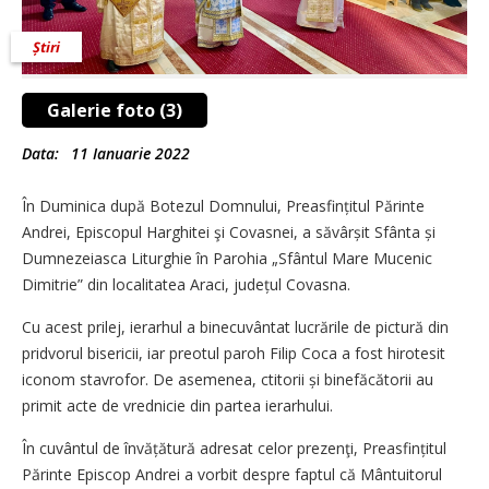
Știri
Galerie foto (3)
Data:
11 Ianuarie 2022
În Duminica după Botezul Domnului, Preasfințitul Părinte
Andrei, Episcopul Harghitei şi Covasnei, a săvârșit Sfânta și
Dumnezeiasca Liturghie în Parohia „Sfântul Mare Mucenic
Dimitrie” din localitatea Araci, județul Covasna.
Cu acest prilej, ierarhul a binecuvântat lucrările de pictură din
pridvorul bisericii, iar preotul paroh Filip Coca a fost hirotesit
iconom stavrofor. De asemenea, ctitorii și binefăcătorii au
primit acte de vrednicie din partea ierarhului.
În cuvântul de învățătură adresat celor prezenţi, Preasfințitul
Părinte Episcop Andrei a vorbit despre faptul că Mântuitorul