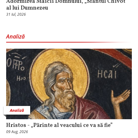
Adormirea Maicii Domnului, „Sfântul Chivot”
al lui Dumnezeu
31 Iul, 2026
Analiză
Analiză
Hristos - „Părinte al veacului ce va să fie”
09 Aug, 2026