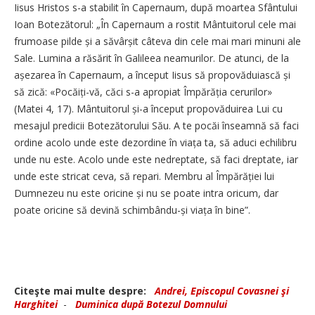
Iisus Hristos s-a stabilit în Capernaum, după moartea Sfântului
Ioan Botezătorul: „În Capernaum a rostit Mântuitorul cele mai
frumoase pilde și a săvârșit câteva din cele mai mari minuni ale
Sale. Lumina a răsărit în Galileea neamurilor. De atunci, de la
așezarea în Capernaum, a început Iisus să propovăduiască și
să zică: «Pocăiți-vă, căci s-a apropiat Împărăția cerurilor»
(Matei 4, 17). Mântuitorul și-a început propovăduirea Lui cu
mesajul predicii Botezătorului Său. A te pocăi înseamnă să faci
ordine acolo unde este dezordine în viața ta, să aduci echilibru
unde nu este. Acolo unde este nedreptate, să faci dreptate, iar
unde este stricat ceva, să repari. Membru al Împărăției lui
Dumnezeu nu este oricine și nu se poate intra oricum, dar
poate oricine să devină schimbându-și viața în bine”.
Citeşte mai multe despre:
Andrei, Episcopul Covasnei şi
Harghitei
-
Duminica după Botezul Domnului