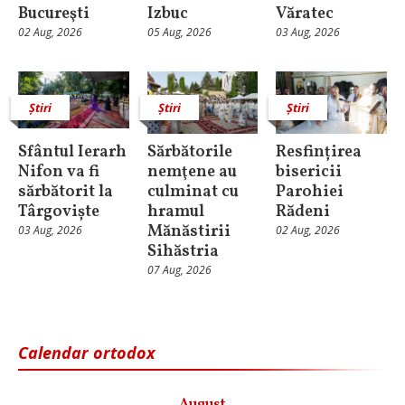
Bucureşti
Izbuc
Văratec
02 Aug, 2026
05 Aug, 2026
03 Aug, 2026
Știri
Știri
Știri
Sfântul Ierarh
Sărbătorile
Resfințirea
Nifon va fi
nemţene au
bisericii
sărbătorit la
culminat cu
Parohiei
Târgoviște
hramul
Rădeni
Mănăstirii
03 Aug, 2026
02 Aug, 2026
Sihăstria
07 Aug, 2026
Calendar ortodox
August