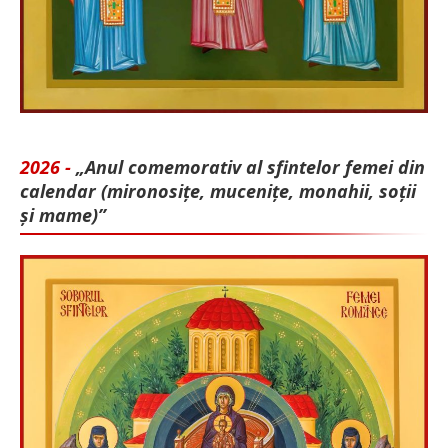
2026 -
„Anul comemorativ al sfintelor femei din
calendar (mironosițe, mu­cenițe, monahii, soții
și mame)”