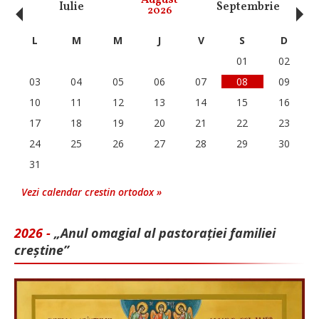
‹
›
Iulie
Septembrie
O
2026
L
M
M
J
V
S
D
01
02
03
04
05
06
07
08
09
10
11
12
13
14
15
16
17
18
19
20
21
22
23
24
25
26
27
28
29
30
31
Vezi calendar crestin ortodox »
2026 -
„Anul omagial al pastorației familiei
creștine”