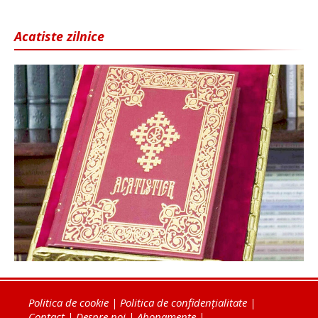
Acatiste zilnice
Politica de cookie
|
Politica de confidențialitate
|
Contact
|
Despre noi
|
Abonamente
|