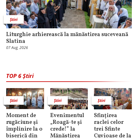
Știri
Liturghie arhierească la mănăstirea suceveană
Slatina
07 Aug, 2026
TOP 6 Știri
Știri
Știri
Știri
Moment de
Evenimentul
Sfințirea
rugăciune şi
„Roagă-te și
raclei celor
împlinire la o
crede!” la
trei Sfinte
biserică din
Mănăstirea
Cuvioase de la