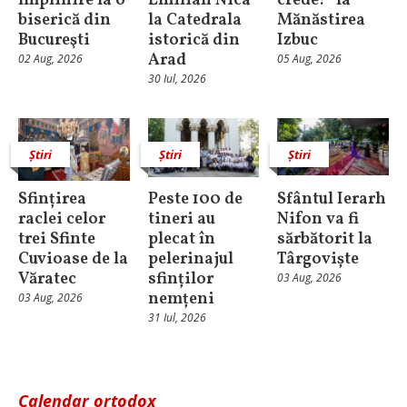
împlinire la o
Emilian Nica
crede!” la
biserică din
la Catedrala
Mănăstirea
Bucureşti
istorică din
Izbuc
Arad
02 Aug, 2026
05 Aug, 2026
30 Iul, 2026
Știri
Știri
Știri
Sfințirea
Peste 100 de
Sfântul Ierarh
raclei celor
tineri au
Nifon va fi
trei Sfinte
plecat în
sărbătorit la
Cuvioase de la
pelerinajul
Târgoviște
Văratec
sfinților
03 Aug, 2026
nemțeni
03 Aug, 2026
31 Iul, 2026
Calendar ortodox