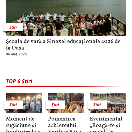
Știri
Școala de vară a Sinaxei educaționale 2026 de
la Oaşa
06 Aug, 2026
TOP 6 Știri
Știri
Știri
Știri
Moment de
Pomenirea
Evenimentul
rugăciune şi
arhiereului
„Roagă-te și