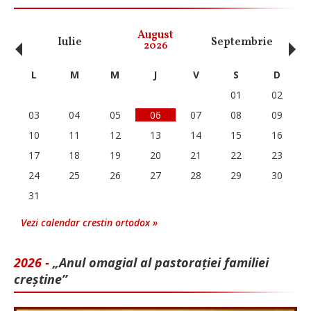
‹
›
August
Iulie
Septembrie
O
2026
L
M
M
J
V
S
D
01
02
03
04
05
06
07
08
09
10
11
12
13
14
15
16
17
18
19
20
21
22
23
24
25
26
27
28
29
30
31
Vezi calendar crestin ortodox »
2026 -
„Anul omagial al pastorației familiei
creștine”