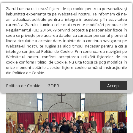
Ziarul Lumina utilizează fişiere de tip cookie pentru a personaliza și
îmbunătăți experiența ta pe Website-ul nostru. Te informăm că ne-
am actualizat politicile pentru a integra în acestea și în activitatea
curentă a Ziarului Lumina cele mai recente modificări propuse de
Regulamentul (UE) 2016/679 privind protecția persoanelor fizice în
ceea ce privește prelucrarea datelor cu caracter personal și privind
libera circulație a acestor date. Înainte de a continua navigarea pe
Website-ul nostru te rugăm să aloci timpul necesar pentru a citi și
Ziarul Lumina
›
Actualitate religioasă
›
Știri
›
Activități catehetice
înțelege conținutul Politicii de Cookie. Prin continuarea navigării pe
în parohia bihoreană Tinăud
Website-ul nostru confirmi acceptarea utilizării fişierelor de tip
cookie conform Politicii de Cookie. Nu uita totuși că poți modifica în
Activități catehetice în parohia bihoreană
orice moment setările acestor fişiere cookie urmând instrucțiunile
din Politica de Cookie.
Tinăud
Politica de Cookie
GDPR
Accept