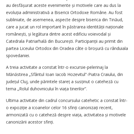
au desfășurat aceste evenimente și motivele care au dus la
evoluția administrativă a Bisericii Ortodoxe Române. Au fost
subliniate, de asemenea, aspecte despre biserica din Tinăud,
care a jucat un rol important în păstrarea identității naționale
româ­nești, și legătura dintre acest edificiu voievodal și
Catedrala Patriarhală din București. Parti­cipanții au primit din
partea Liceului Ortodox din Oradea câte o broșură cu rânduiala
spovedaniei.
A treia activitate a constat într-o excursie-pelerinaj la
Mănăstirea „Sfântul Ioan Iacob Hozevitul”-Piatra Craiului, din
județul Cluj, unde părintele stareț a susținut o cateheză cu
tema „Rolul duhovnicului în viața tinerilor”.
Ultima activitate din cadrul concursului catehetic a constat într-
o expoziție a icoanelor celor 16 sfinți canonizați recent,
armonizată cu o cateheză despre viața, activitatea și motivele
canonizării acestor sfinți.