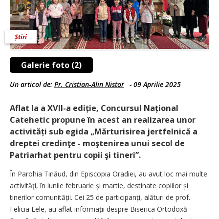
Știri
Galerie foto (2)
Un articol de:
Pr. Cristian‑Alin Nistor
-
09 Aprilie 2025
Aflat la a XVII-a ediție, Concursul Național
Catehetic propune în acest an realizarea unor
activități sub egida „Mărturisirea jertfelnică a
dreptei credinţe - moştenirea unui secol de
Patriarhat pentru copii şi tineri”.
În Parohia Tinăud, din Episcopia Oradiei, au avut loc mai multe
activităţi, în lunile februarie și martie, destinate copiilor și
tinerilor comunității. Cei 25 de participanți, alături de prof.
Felicia Lele, au aflat informații despre Biserica Ortodoxă