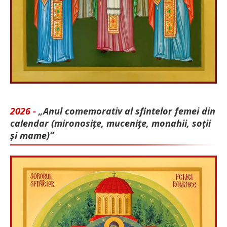
2026 -
„Anul comemorativ al sfintelor femei din
calendar (mironosițe, mu­cenițe, monahii, soții
și mame)”