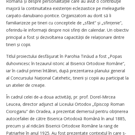
Română și despre persona­litățile care au avut o contribuţie
majoră la continuitatea existenței ecleziastice pe meleagurile
carpato-danubiano-pontice. Organizatorii au dorit să îi
familiarizeze pe tineri cu conceptele de „sfânt” și „sfințenie”,
oferindu-le informaţii despre noii sfinți din calendar. Un obiectiv
principal a fost și dezvoltarea capa­cității de relaționare dintre
tineri și copii.
Titlul proiectului desfăşurat în Parohia Tinăud a fost „Popas
duhovnicesc în tezaurul istoric al Bisericii Ortodoxe Române”,
iar în cadrul primei întâlniri, după prezentarea planului general
al Concursului Național Catehetic, tinerii și copiii au participat la
un atelier de creaţie.
În cadrul celei de-a doua activităţi, pr. prof. Dorel-Mircea
Leucea, director adjunct al Liceului Ortodox „Episcop Roman
Ciorogariu” din Oradea, a prezentat demersul pentru obținerea
autocefaliei de către Biserica Ortodoxă Română în anul 1885,
precum și al ridicării Bisericii Ortodoxe Române la rang de
Patriarhie în anul 1925. Au fost prezentate contextul în care s-