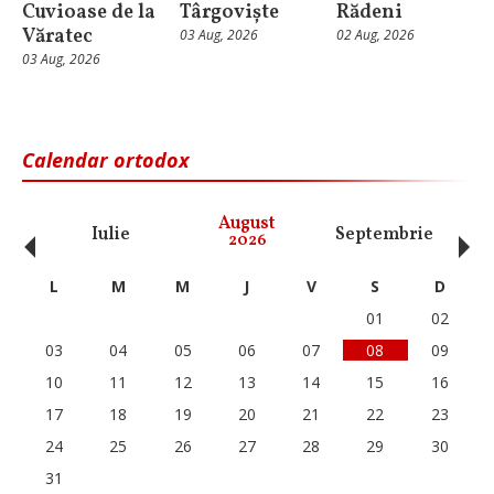
Cuvioase de la
Târgoviște
Rădeni
Văratec
03 Aug, 2026
02 Aug, 2026
03 Aug, 2026
Calendar ortodox
‹
›
August
Iulie
Septembrie
O
2026
L
M
M
J
V
S
D
01
02
03
04
05
06
07
08
09
10
11
12
13
14
15
16
17
18
19
20
21
22
23
24
25
26
27
28
29
30
31