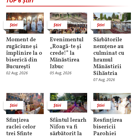
TOP 6 Știri
Știri
Știri
Știri
Moment de
Evenimentul
Sărbătorile
rugăciune şi
„Roagă-te și
nemţene au
împlinire la o
crede!” la
culminat cu
biserică din
Mănăstirea
hramul
Bucureşti
Izbuc
Mănăstirii
Sihăstria
02 Aug, 2026
05 Aug, 2026
07 Aug, 2026
Știri
Știri
Știri
Sfințirea
Sfântul Ierarh
Resfințirea
raclei celor
Nifon va fi
bisericii
trei Sfinte
sărbătorit la
Parohiei