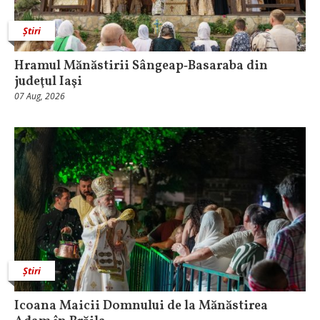
Știri
Hramul Mănăstirii Sângeap‑Basaraba din
judeţul Iaşi
07 Aug, 2026
Știri
Icoana Maicii Domnului de la Mănăstirea