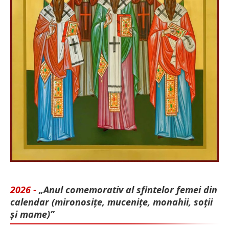
2026 -
„Anul comemorativ al sfintelor femei din
calendar (mironosițe, mu­cenițe, monahii, soții
și mame)”