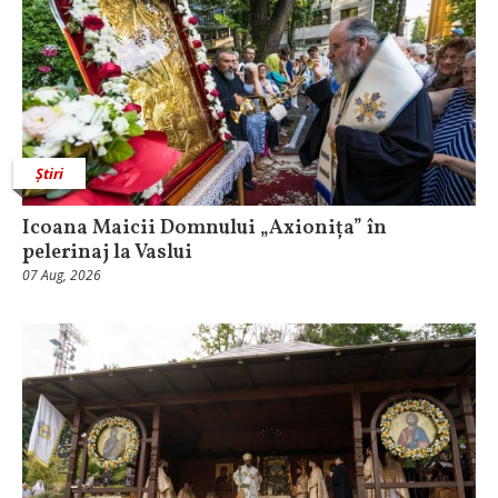
Știri
Icoana Maicii Domnului „Axionița” în
pelerinaj la Vaslui
07 Aug, 2026