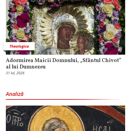
Theologica
Adormirea Maicii Domnului, „Sfântul Chivot”
al lui Dumnezeu
31 Iul, 2026
Analiză