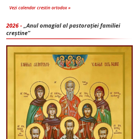
Vezi calendar crestin ortodox »
2026 -
„Anul omagial al pastorației familiei
creștine”