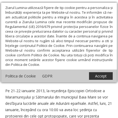
Ziarul Lumina utilizează fişiere de tip cookie pentru a personaliza și
îmbunătăți experiența ta pe Website-ul nostru. Te informăm că ne-
am actualizat politicile pentru a integra în acestea și în activitatea
curentă a Ziarului Lumina cele mai recente modificări propuse de
Regulamentul (UE) 2016/679 privind protecția persoanelor fizice în
ceea ce privește prelucrarea datelor cu caracter personal și privind
libera circulație a acestor date. Înainte de a continua navigarea pe
Website-ul nostru te rugăm să aloci timpul necesar pentru a citi și
Ziarul Lumina
›
Actualitate religioasă
›
Știri
›
Adunare eparhială
înțelege conținutul Politicii de Cookie. Prin continuarea navigării pe
în Maramureş şi Sătmar
Website-ul nostru confirmi acceptarea utilizării fişierelor de tip
cookie conform Politicii de Cookie. Nu uita totuși că poți modifica în
Adunare eparhială în Maramureş şi
orice moment setările acestor fişiere cookie urmând instrucțiunile
din Politica de Cookie.
Sătmar
Politica de Cookie
GDPR
Accept
Un articol de:
Pr. Cristian ștefan
-
17 Ianuarie 2013
Pe 21-22 ianuarie 2013, la reşedinţa Episcopiei Ortodoxe a
Maramureşului şi Sătmarului din municipiul Baia Mare se vor
desfăşura lucrările anuale ale Adunării eparhiale. Astfel, luni, 21
ianuarie, începând cu ora 10:00 va avea loc şedinţa cu
protoiereii din cele opt protopopiate, care vor prezenta