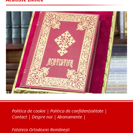
Politica de cookie
|
Politica de confidențialitate
|
Contact
|
Despre noi
|
Abonamente
|
Fototeca Ortodoxiei Românești