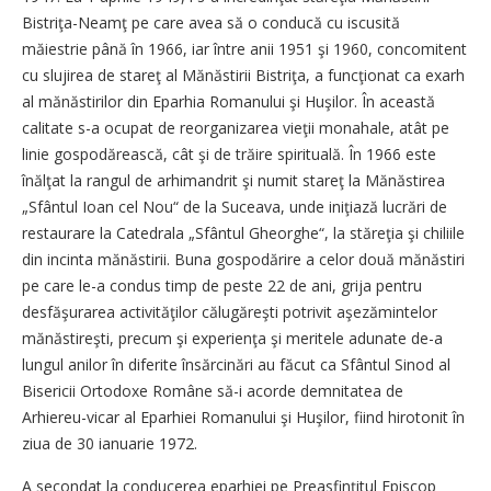
Bistriţa-Neamţ pe care avea să o conducă cu iscusită
măiestrie până în 1966, iar între anii 1951 şi 1960, concomitent
cu slujirea de stareţ al Mănăstirii Bistriţa, a funcţionat ca exarh
al mănăstirilor din Eparhia Romanului şi Huşilor. În această
calitate s-a ocupat de reorganizarea vieţii monahale, atât pe
linie gospodărească, cât şi de trăire spirituală. În 1966 este
înălţat la rangul de arhimandrit şi numit stareţ la Mănăstirea
„Sfântul Ioan cel Nou“ de la Suceava, unde iniţiază lucrări de
restaurare la Catedrala „Sfântul Gheorghe“, la stăreţia şi chiliile
din incinta mănăstirii. Buna gospodărire a celor două mănăstiri
pe care le-a condus timp de peste 22 de ani, grija pentru
desfăşurarea activităţilor călugăreşti potrivit aşezămintelor
mănăstireşti, precum şi experienţa şi meritele adunate de-a
lungul anilor în diferite însărcinări au făcut ca Sfântul Sinod al
Bisericii Ortodoxe Române să-i acorde demnitatea de
Arhiereu-vicar al Eparhiei Romanului şi Huşilor, fiind hirotonit în
ziua de 30 ianuarie 1972.
A secondat la conducerea eparhiei pe Preasfinţitul Episcop