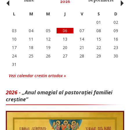
‹
›
Iulie
Septembrie
O
2026
L
M
M
J
V
S
D
01
02
03
04
05
06
07
08
09
10
11
12
13
14
15
16
17
18
19
20
21
22
23
24
25
26
27
28
29
30
31
Vezi calendar crestin ortodox »
2026 -
„Anul omagial al pastorației familiei
creștine”