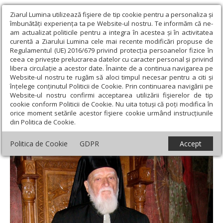
Ziarul Lumina utilizează fişiere de tip cookie pentru a personaliza și
îmbunătăți experiența ta pe Website-ul nostru. Te informăm că ne-
am actualizat politicile pentru a integra în acestea și în activitatea
curentă a Ziarului Lumina cele mai recente modificări propuse de
Regulamentul (UE) 2016/679 privind protecția persoanelor fizice în
ceea ce privește prelucrarea datelor cu caracter personal și privind
libera circulație a acestor date. Înainte de a continua navigarea pe
Website-ul nostru te rugăm să aloci timpul necesar pentru a citi și
Ziarul Lumina
›
Actualitate religioasă
›
Știri
›
Arhiepiscopul
înțelege conținutul Politicii de Cookie. Prin continuarea navigării pe
Eftimie Luca a trecut la Domnul
Website-ul nostru confirmi acceptarea utilizării fişierelor de tip
cookie conform Politicii de Cookie. Nu uita totuși că poți modifica în
Arhiepiscopul Eftimie Luca a trecut la
orice moment setările acestor fişiere cookie urmând instrucțiunile
din Politica de Cookie.
Domnul
Politica de Cookie
GDPR
Accept