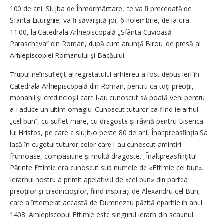
100 de ani. Slujba de Înmormântare, ce va fi precedată de
Sfânta Liturghie, va fi săvârşită joi, 6 noiembrie, de la ora
11:00, la Catedrala Arhiepiscopală „Sfânta Cuvioasă
Parascheva“ din Roman, după cum anunţă Biroul de presă al
Arhiepiscopiei Romanului şi Bacăului.
Trupul neînsufleţit al regretatului arhiereu a fost depus ieri în
Catedrala Arhiepiscopală din Roman, pentru ca toţi preoţii,
monahii şi credincioşii care l-au cunoscut să poată veni pentru
a-i aduce un ultim omagiu. Cunoscut tuturor ca fiind ierarhul
„cel bun“, cu suflet mare, cu dragoste şi râvnă pentru Biserica
lui Hristos, pe care a slujit-o peste 80 de ani, Înaltpreasfinţia Sa
lasă în cugetul tuturor celor care l-au cunoscut amintiri
frumoase, compasiune şi multă dragoste. „Înaltpreasfinţitul
Părinte Eftimie era cunoscut sub numele de «Eftimie cel bun».
Ierarhul nostru a primit apelativul de «cel bun» din partea
preoţilor şi credincioşilor, fiind inspiraţi de Alexandru cel Bun,
care a întemeiat această de Dumnezeu păzită eparhie în anul
1408. Arhiepiscopul Eftimie este singurul ierarh din scaunul