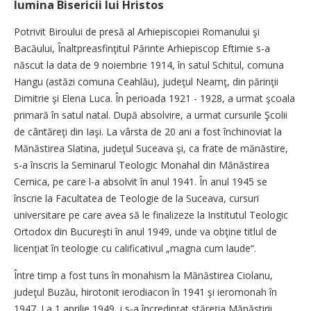
lumina Bisericii lui Hristos
Potrivit Biroului de presă al Arhiepiscopiei Romanului şi
Bacăului, Înaltpreasfinţitul Părinte Arhiepiscop Eftimie s-a
născut la data de 9 noiembrie 1914, în satul Schitul, comuna
Hangu (astăzi comuna Ceahlău), judeţul Neamţ, din părinţii
Dimitrie şi Elena Luca. În perioada 1921 - 1928, a urmat şcoala
primară în satul natal. După absolvire, a urmat cursurile Şcolii
de cântăreţi din Iaşi. La vârsta de 20 ani a fost închinoviat la
Mănăstirea Slatina, judeţul Suceava şi, ca frate de mănăstire,
s-a înscris la Seminarul Teologic Monahal din Mănăstirea
Cernica, pe care l-a absolvit în anul 1941. În anul 1945 se
înscrie la Facultatea de Teologie de la Suceava, cursuri
universitare pe care avea să le finalizeze la Institutul Teologic
Ortodox din Bucureşti în anul 1949, unde va obţine titlul de
licenţiat în teologie cu calificativul „magna cum laude“.
Între timp a fost tuns în monahism la Mănăstirea Ciolanu,
judeţul Buzău, hirotonit ierodiacon în 1941 şi ieromonah în
1947. La 1 aprilie 1949, i s-a încredinţat stăreţia Mănăstirii