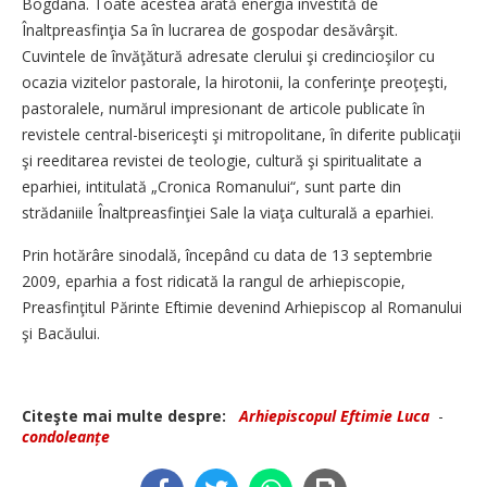
Bogdana. Toate acestea arată energia investită de
Înaltpreasfinţia Sa în lucrarea de gospodar desăvârşit.
Cuvintele de învăţătură adresate clerului şi credincioşilor cu
ocazia vizitelor pastorale, la hirotonii, la conferinţe preoţeşti,
pastoralele, numărul impresionant de articole publicate în
revistele central-bisericeşti şi mitropolitane, în diferite publicaţii
şi reeditarea revistei de teologie, cultură şi spiritualitate a
eparhiei, intitulată „Cronica Romanului“, sunt parte din
strădaniile Înaltpreasfinţiei Sale la viaţa culturală a eparhiei.
Prin hotărâre sinodală, începând cu data de 13 septembrie
2009, eparhia a fost ridicată la rangul de arhiepiscopie,
Preasfinţitul Părinte Eftimie devenind Arhiepiscop al Romanului
şi Bacăului.
Citeşte mai multe despre:
Arhiepiscopul Eftimie Luca
-
condoleanțe