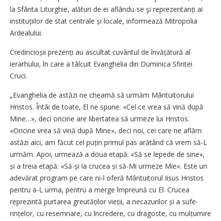
la Sfânta Liturghie, alături de ei aflându-se şi reprezentanți ai
instituțiilor de stat centrale și locale, informează Mitropolia
Ardealului.
Credincioșii prezenți au ascultat cuvântul de învățătură al
ierarhului, în care a tâlcuit Evanghelia din Duminica Sfintei
Cruci.
„Evanghelia de astăzi ne cheamă să urmăm Mântuitorului
Hristos. Întâi de toate, El ne spune: «Cel ce vrea să vină după
Mine…», deci oricine are libertatea să urmeze lui Hristos.
«Oricine vrea să vină după Mine», deci noi, cei care ne aflăm
astăzi aici, am făcut cel puțin primul pas arătând că vrem să-L
urmăm. Apoi, urmează a doua etapă: «Să se lepede de sine»,
și a treia etapă: «Să-și ia crucea și să-Mi urmeze Mie». Este un
adevărat program pe care ni-l oferă Mântuitorul Iisus Hristos
pentru a-L urma, pentru a merge împreună cu El. Crucea
reprezintă purtarea greutăților vieții, a necazurilor și a sufe­
rințelor, cu resemnare, cu încredere, cu dragoste, cu mulțumire