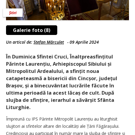
Știri
Galerie foto (8)
Un articol de:
Ștefan Mărculeţ
-
09 Aprilie 2024
În Duminica Sfintei Cruci, Înaltpreasfințitul
Părinte Laurențiu, Arhiepiscopul Sibiului și
Mitropolitul Ardealului, a sfințit noua
catapeteasmă a bisericii din Cincșor, județul
Brașov, și a binecuvântat lucrările făcute în
ultima perioadă la acest lăcaș de cult. După
slujba de sfințire, ierarhul a săvârșit Sfânta
Liturghie.
Împreună cu IPS Părinte Mitropolit Laurențiu au liturghisit
slujitori ai sfintelor altare din localități ale Țării Făgărașului.
Credincioșii au participat în număr mare la slujba de sfințire și