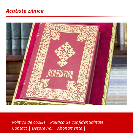
Acatiste zilnice
Politica de cookie
|
Politica de confidențialitate
|
Contact
|
Despre noi
|
Abonamente
|