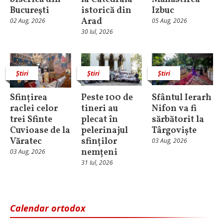
Bucureşti
istorică din
Izbuc
Arad
02 Aug, 2026
05 Aug, 2026
30 Iul, 2026
Știri
Știri
Știri
Sfințirea
Peste 100 de
Sfântul Ierarh
raclei celor
tineri au
Nifon va fi
trei Sfinte
plecat în
sărbătorit la
Cuvioase de la
pelerinajul
Târgoviște
Văratec
sfinților
03 Aug, 2026
nemțeni
03 Aug, 2026
31 Iul, 2026
Calendar ortodox