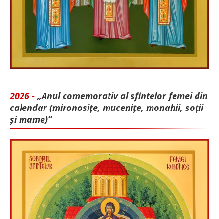
2026 -
„Anul comemorativ al sfintelor femei din
calendar (mironosițe, mu­cenițe, monahii, soții
și mame)”