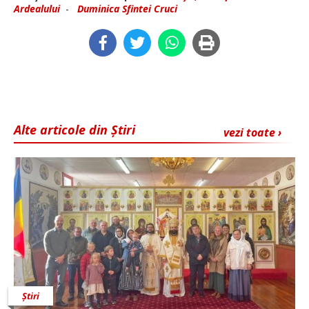
Ardealului
-
Duminica Sfintei Cruci
Alte articole din Știri
vezi toate ›
Știri