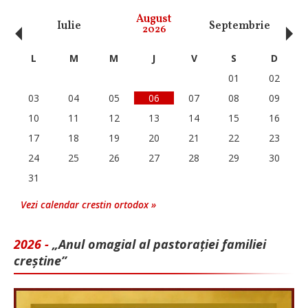
‹
›
August
Iulie
Septembrie
O
2026
L
M
M
J
V
S
D
01
02
03
04
05
06
07
08
09
10
11
12
13
14
15
16
17
18
19
20
21
22
23
24
25
26
27
28
29
30
31
Vezi calendar crestin ortodox »
2026 -
„Anul omagial al pastorației familiei
creștine”