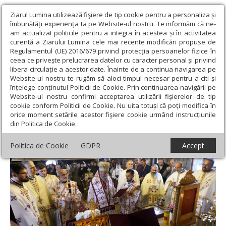
Ziarul Lumina utilizează fişiere de tip cookie pentru a personaliza și
îmbunătăți experiența ta pe Website-ul nostru. Te informăm că ne-
am actualizat politicile pentru a integra în acestea și în activitatea
curentă a Ziarului Lumina cele mai recente modificări propuse de
Regulamentul (UE) 2016/679 privind protecția persoanelor fizice în
ceea ce privește prelucrarea datelor cu caracter personal și privind
libera circulație a acestor date. Înainte de a continua navigarea pe
Website-ul nostru te rugăm să aloci timpul necesar pentru a citi și
Ziarul Lumina
›
Actualitate religioasă
›
Știri
›
Binecuvântare
înțelege conținutul Politicii de Cookie. Prin continuarea navigării pe
arhierească pentru comunitatea din Cincșor, județul Brașov
Website-ul nostru confirmi acceptarea utilizării fişierelor de tip
cookie conform Politicii de Cookie. Nu uita totuși că poți modifica în
Binecuvântare arhierească pentru
orice moment setările acestor fişiere cookie urmând instrucțiunile
din Politica de Cookie.
comunitatea din Cincșor, județul Brașov
Politica de Cookie
GDPR
Accept