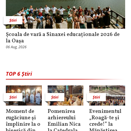
Știri
Școala de vară a Sinaxei educaționale 2026 de
la Oaşa
06 Aug, 2026
TOP 6 Știri
Știri
Știri
Știri
Moment de
Pomenirea
Evenimentul
rugăciune şi
arhiereului
„Roagă-te și
împlinire la o
Emilian Nica
crede!” la
biserică din
la Catedrala
Mănăstirea