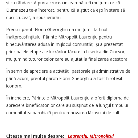
și cu răbdare. A purta crucea înseamnă a fi mulțumitor că
Dumnezeu te-a încercat, pentru că a știut că ești în stare să
duci crucea”, a spus ierarhul.
Preotul paroh Florin Gheorghiu i-a mulțumit la final
Înaltpreasfinţitului Părinte Mitropolit Lau­rențiu pentru
binecuvântarea adusă în mijlocul comunității și a prezentat
principalele etape ale lucrărilor făcute la biserica din Cincșor,
mulțumind tuturor celor care au ajutat la finalizarea acestora.
În semn de apreciere a activității pastorale și administrative de
până acum, preotul paroh Florin Gheor­ghiu a fost hirotesit
iconom.
În încheiere, Părintele Mitropolit Laurenţiu a oferit diploma de
apreciere binefăcătorilor care au susținut de-a lungul timpului
comunitatea parohială pentru renovarea lăcașului de cult.
Citeşte mai multe despre:
Laurenţiu, Mitropolitul