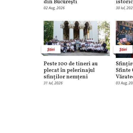
din Bucureşti
istori
02 Aug, 2026
30 Iul, 20
Știri
Știri
Peste 100 de tineri au
Sfințir
plecat în pelerinajul
Sfinte
sfinților nemțeni
Vărate
31 Iul, 2026
03 Aug, 2