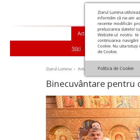
Ziarul Lumina utilizea
informăm că ne-am actu
recente modificări pr
prelucrarea datelor cu
Actualitate religioasă
T
Website-ul nostru te 
continuarea navigării 
Cookie. Nu uita totuși 
Știri
Mesaje și cuvântări
de Cookie.
Politica de Cookie
Ziarul Lumina
›
Actualitate religioasă
›
Știri
›
Bi
Binecuvântare pentru cr
st
Septembrie
Octombrie
Noiembrie
Decembrie
Ianuar