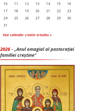
10
11
12
13
14
15
16
17
18
19
20
21
22
23
24
25
26
27
28
29
30
31
Vezi calendar crestin ortodox »
2026 -
„Anul omagial al pastorației
familiei creștine”