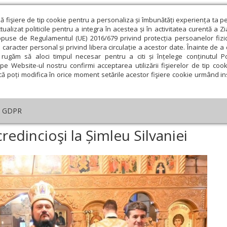
ză fişiere de tip cookie pentru a personaliza și îmbunătăți experiența ta p
alizat politicile pentru a integra în acestea și în activitatea curentă a Z
opuse de Regulamentul (UE) 2016/679 privind protecția persoanelor fizi
 caracter personal și privind libera circulație a acestor date. Înainte de 
eologie și spiritualitate
Educaţie și Cultură
Societate
rugăm să aloci timpul necesar pentru a citi și înțelege conținutul Pol
pe Website-ul nostru confirmi acceptarea utilizării fişierelor de tip cook
că poți modifica în orice moment setările acestor fişiere cookie urmând ins
An omagial
Comunicate de presă
Documentar
GDPR
necuvântare pentru credincioşi la Șimleu Silvaniei
edincioşi la Șimleu Silvaniei
ie
Februarie
Martie
Aprilie
Mai
Iunie