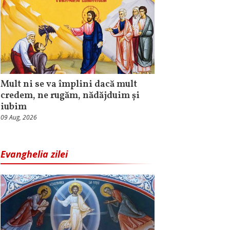
Mult ni se va împlini dacă mult
credem, ne rugăm, nădăjduim și
iubim
09 Aug, 2026
Evanghelia zilei