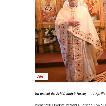
Știri
Un articol de:
Arhid. Ionică Torcoș
-
11 Aprili
Preasfințitul Părinte Petroniu, Episcopul Sălaju