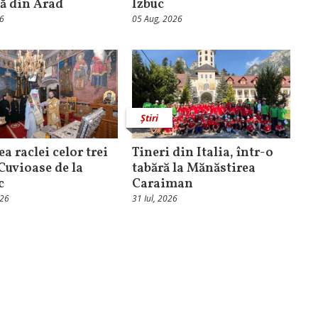
că din Arad
Izbuc
26
05 Aug, 2026
Știri
ea raclei celor trei
Tineri din Italia, într-o
 Cuvioase de la
tabără la Mănăstirea
c
Caraiman
026
31 Iul, 2026