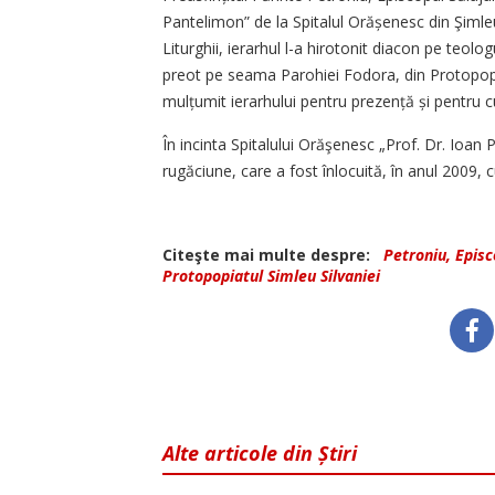
Pantelimon” de la Spitalul Orășenesc din Şimleu 
Liturghii, ierarhul l-a hirotonit diacon pe teo
preot pe seama Parohiei Fodora, din Protopopiat
mulțumit ierarhului pentru prezență și pentru c
În incinta Spitalului Orăşenesc „Prof. Dr. Ioan
rugăciune, care a fost înlocuită, în anul 2009,
Citeşte mai multe despre:
Petroniu, Episc
Protopopiatul Simleu Silvaniei
Alte articole din Știri