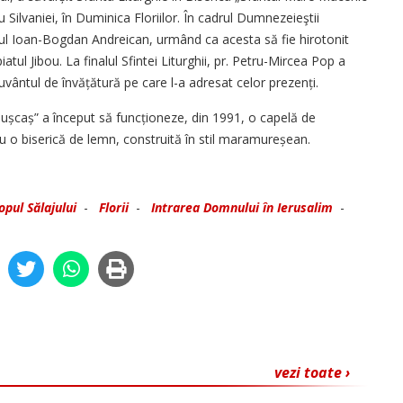
Silvaniei, în Duminica Floriilor. În cadrul Dumnezeieştii
logul Ioan-Bogdan Andreican, urmând ca acesta să fie hirotonit
ul Jibou. La finalul Sfintei Liturghii, pr. Petru-Mircea Pop a
uvântul de învățătură pe care l-a adresat celor prezenți.
 Pușcaș” a început să funcționeze, din 1991, o capelă de
 cu o biserică de lemn, construită în stil maramureșean.
opul Sălajului
-
Florii
-
Intrarea Domnului în Ierusalim
-
vezi toate ›