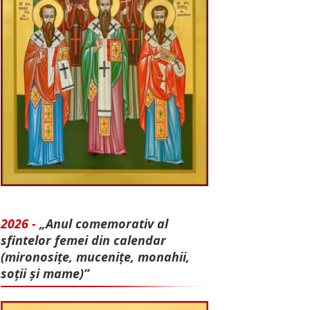
2026 -
„Anul comemorativ al
sfintelor femei din calendar
(mironosițe, mu­cenițe, monahii,
soții și mame)”