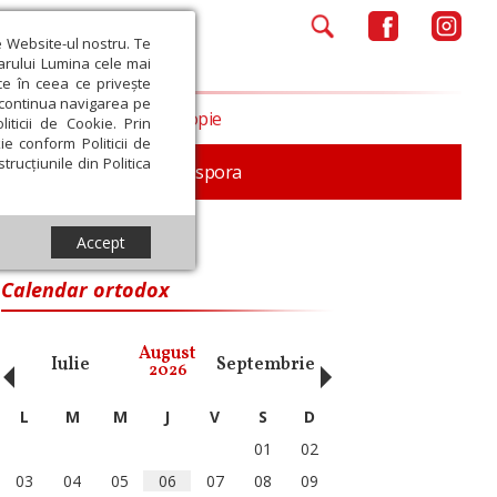
e Website-ul nostru. Te
iarului Lumina cele mai
ce în ceea ce privește
a continua navigarea pe
Opinii
Filantropie
iticii de Cookie. Prin
ie conform Politicii de
trucțiunile din Politica
In memoriam
Diaspora
Accept
Calendar ortodox
‹
›
August
Iulie
Septembrie
Octombrie
Noiembri
2026
L
M
M
J
V
S
D
01
02
03
04
05
06
07
08
09