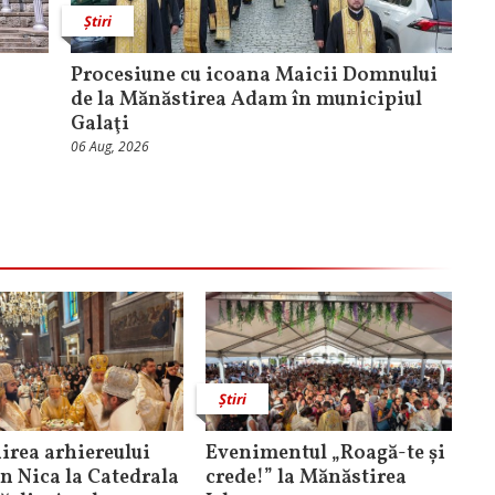
Știri
Procesiune cu icoana Maicii Domnului
de la Mănăstirea Adam în municipiul
Galaţi
06 Aug, 2026
Știri
rea arhiereului
Evenimentul „Roagă-te și
n Nica la Catedrala
crede!” la Mănăstirea