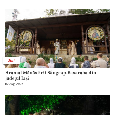
Știri
Hramul Mănăstirii Sângeap‑Basaraba din
judeţul Iaşi
07 Aug, 2026