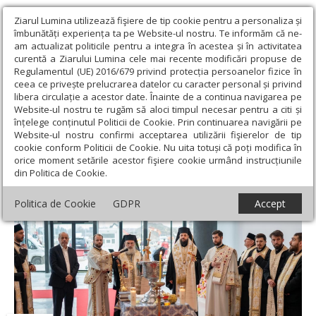
Ziarul Lumina utilizează fişiere de tip cookie pentru a personaliza și
îmbunătăți experiența ta pe Website-ul nostru. Te informăm că ne-
am actualizat politicile pentru a integra în acestea și în activitatea
curentă a Ziarului Lumina cele mai recente modificări propuse de
Regulamentul (UE) 2016/679 privind protecția persoanelor fizice în
ceea ce privește prelucrarea datelor cu caracter personal și privind
libera circulație a acestor date. Înainte de a continua navigarea pe
Website-ul nostru te rugăm să aloci timpul necesar pentru a citi și
Ziarul Lumina
›
Actualitate religioasă
›
Știri
›
Binecuvântare
înțelege conținutul Politicii de Cookie. Prin continuarea navigării pe
pentru o lucrare folositoare băcăuanilor
Website-ul nostru confirmi acceptarea utilizării fişierelor de tip
cookie conform Politicii de Cookie. Nu uita totuși că poți modifica în
Binecuvântare pentru o lucrare folositoare
orice moment setările acestor fişiere cookie urmând instrucțiunile
din Politica de Cookie.
băcăuanilor
Politica de Cookie
GDPR
Accept