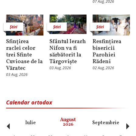
07 Aug, 2026
Știri
Știri
Știri
Sfințirea
Sfântul Ierarh
Resfințirea
raclei celor
Nifon va fi
bisericii
trei Sfinte
sărbătorit la
Parohiei
Cuvioase de la
Târgoviște
Rădeni
Văratec
03 Aug, 2026
02 Aug, 2026
03 Aug, 2026
Calendar ortodox
‹
›
August
Iulie
Septembrie
O
2026