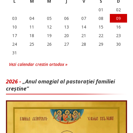
L
M
M
J
V
S
D
01
02
03
04
05
06
07
08
09
10
11
12
13
14
15
16
17
18
19
20
21
22
23
24
25
26
27
28
29
30
31
Vezi calendar crestin ortodox »
2026 -
„Anul omagial al pastorației familiei
creștine”