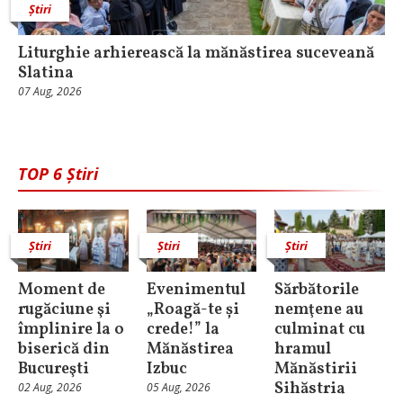
Știri
Liturghie arhierească la mănăstirea suceveană
Slatina
07 Aug, 2026
TOP 6 Știri
Știri
Știri
Știri
Moment de
Evenimentul
Sărbătorile
rugăciune şi
„Roagă-te și
nemţene au
împlinire la o
crede!” la
culminat cu
biserică din
Mănăstirea
hramul
Bucureşti
Izbuc
Mănăstirii
Sihăstria
02 Aug, 2026
05 Aug, 2026