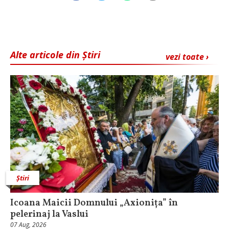
Alte articole din Știri
vezi toate ›
Știri
Icoana Maicii Domnului „Axionița” în
pelerinaj la Vaslui
07 Aug, 2026