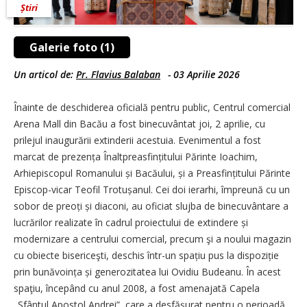
Știri
Galerie foto (1)
Un articol de:
Pr. Flavius Balaban
-
03 Aprilie 2026
Înainte de deschiderea oficială pentru public, Centrul comercial
Arena Mall din Bacău a fost binecuvântat joi, 2 aprilie, cu
prilejul inaugurării extinderii acestuia. Evenimentul a fost
marcat de prezența Înaltprea­sfin­ți­tului Părinte Ioachim,
Arhiepiscopul Romanului și Bacăului, și a Prea­sfințitului Părinte
Episcop-vicar Teofil Trotușanul. Cei doi ierarhi, împreună cu un
sobor de preoți și diaconi, au oficiat slujba de binecuvântare a
lucră­rilor realizate în cadrul proiectului de extindere și
modernizare a centrului comercial, precum şi a noului magazin
cu obiecte bisericeşti, deschis într-un spațiu pus la dispoziție
prin bunăvoința și generozitatea lui Ovidiu Budeanu. În acest
spaţiu, începând cu anul 2008, a fost amenajată Capela
„Sfântul Apostol Andrei”, care a desfăşurat pentru o perioadă