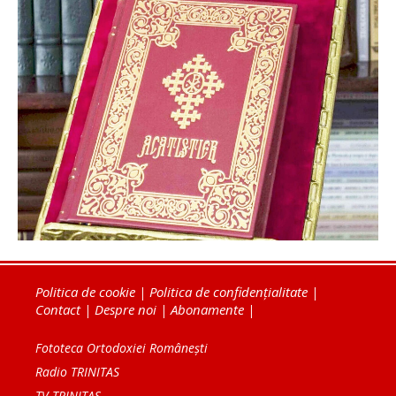
Politica de cookie
|
Politica de confidențialitate
|
Contact
|
Despre noi
|
Abonamente
|
Fototeca Ortodoxiei Românești
Radio TRINITAS
TV TRINITAS