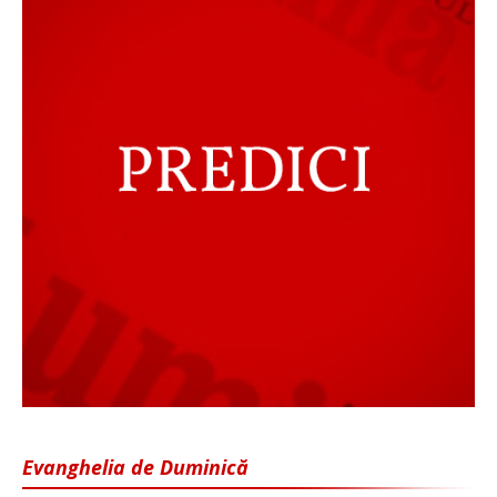
Evanghelia de Duminică