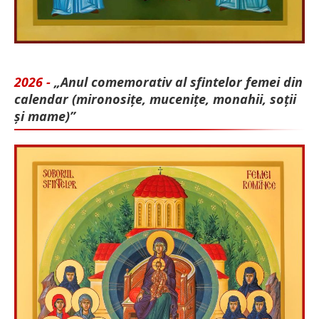
2026 -
„Anul comemorativ al sfintelor femei din
calendar (mironosițe, mu­cenițe, monahii, soții
și mame)”