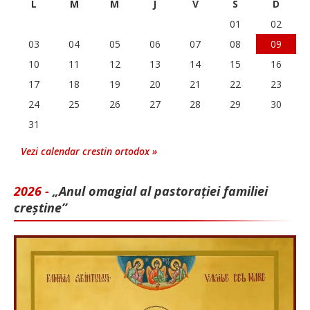
L
M
M
J
V
S
D
01
02
03
04
05
06
07
08
09
10
11
12
13
14
15
16
17
18
19
20
21
22
23
24
25
26
27
28
29
30
31
Vezi calendar crestin ortodox »
2026 -
„Anul omagial al pastorației familiei
creștine”