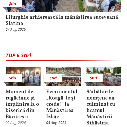
Știri
Liturghie arhierească la mănăstirea suceveană
Slatina
07 Aug, 2026
TOP 6 Știri
Știri
Știri
Știri
Moment de
Evenimentul
Sărbătorile
rugăciune şi
„Roagă-te și
nemţene au
împlinire la o
crede!” la
culminat cu
biserică din
Mănăstirea
hramul
Bucureşti
Izbuc
Mănăstirii
Sihăstria
02 Aug, 2026
05 Aug, 2026