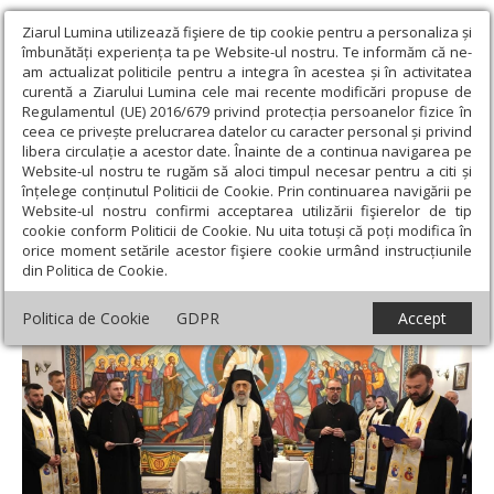
Ziarul Lumina utilizează fişiere de tip cookie pentru a personaliza și
îmbunătăți experiența ta pe Website-ul nostru. Te informăm că ne-
am actualizat politicile pentru a integra în acestea și în activitatea
curentă a Ziarului Lumina cele mai recente modificări propuse de
Regulamentul (UE) 2016/679 privind protecția persoanelor fizice în
ceea ce privește prelucrarea datelor cu caracter personal și privind
libera circulație a acestor date. Înainte de a continua navigarea pe
Website-ul nostru te rugăm să aloci timpul necesar pentru a citi și
Ziarul Lumina
›
Actualitate religioasă
›
Știri
›
Binecuvântarea
înțelege conținutul Politicii de Cookie. Prin continuarea navigării pe
capelei mortuare din Feneș, Alba
Website-ul nostru confirmi acceptarea utilizării fişierelor de tip
cookie conform Politicii de Cookie. Nu uita totuși că poți modifica în
Binecuvântarea capelei mortuare din
orice moment setările acestor fişiere cookie urmând instrucțiunile
din Politica de Cookie.
Feneș, Alba
Politica de Cookie
GDPR
Accept