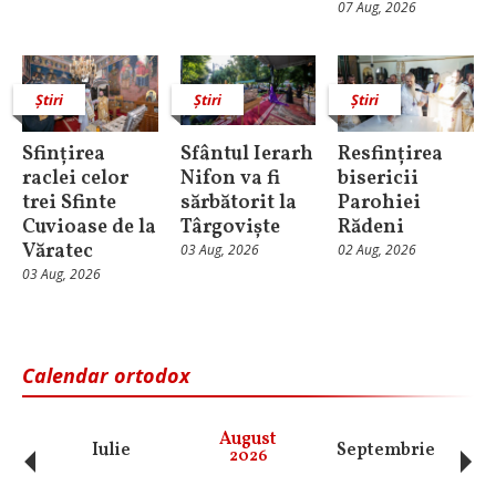
07 Aug, 2026
Știri
Știri
Știri
Sfințirea
Sfântul Ierarh
Resfințirea
raclei celor
Nifon va fi
bisericii
trei Sfinte
sărbătorit la
Parohiei
Cuvioase de la
Târgoviște
Rădeni
Văratec
03 Aug, 2026
02 Aug, 2026
03 Aug, 2026
Calendar ortodox
‹
›
August
Iulie
Septembrie
O
2026