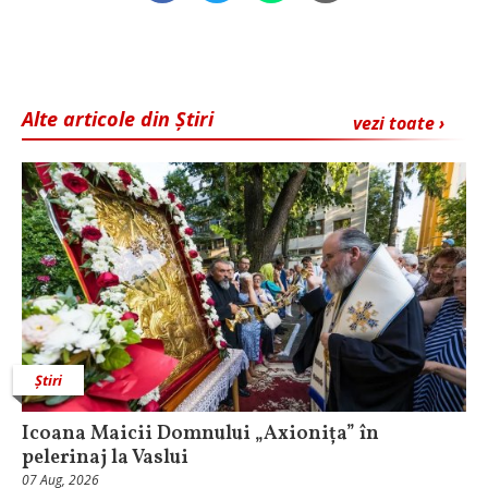
Alte articole din Știri
vezi toate ›
Știri
Icoana Maicii Domnului „Axionița” în
pelerinaj la Vaslui
07 Aug, 2026