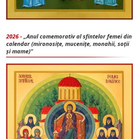
2026 -
„Anul comemorativ al sfintelor femei din
calendar (mironosițe, mu­cenițe, monahii, soții
și mame)”