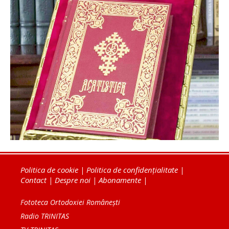
Politica de cookie
|
Politica de confidențialitate
|
Contact
|
Despre noi
|
Abonamente
|
Fototeca Ortodoxiei Românești
Radio TRINITAS