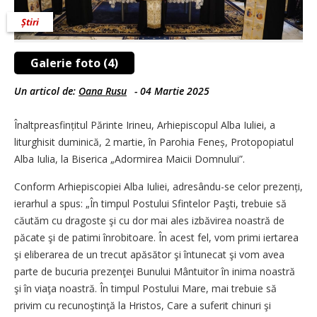
Știri
Galerie foto (4)
Un articol de:
Oana Rusu
-
04 Martie 2025
Înaltpreasfințitul Părinte Irineu, Arhiepiscopul Alba Iuliei, a
liturghisit duminică, 2 martie, în Parohia Feneș, Protopopiatul
Alba Iulia, la Biserica „Adormirea Maicii Domnului”.
Conform Arhiepiscopiei Alba Iuliei, adresându-se celor prezenți,
ierarhul a spus: „În timpul Postului Sfintelor Paşti, trebuie să
căutăm cu dragoste şi cu dor mai ales izbăvirea noastră de
păcate şi de patimi înrobitoare. În acest fel, vom primi iertarea
şi eliberarea de un trecut apăsător şi întunecat şi vom avea
parte de bucuria prezenţei Bunului Mântuitor în inima noastră
şi în viaţa noastră. În timpul Postului Mare, mai trebuie să
privim cu recunoştinţă la Hristos, Care a suferit chinuri şi