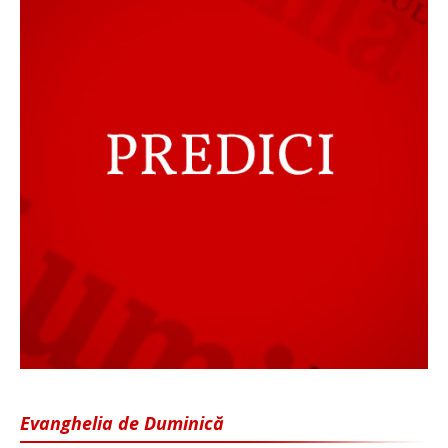
Evanghelia de Duminică