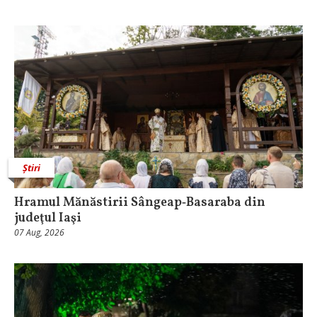
Știri
Hramul Mănăstirii Sângeap‑Basaraba din
judeţul Iaşi
07 Aug, 2026