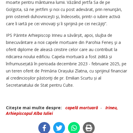
moarte pentru mântuirea lumii. Văzând jertfa Sa de pe
Golgota, să ne jertfim şi noi cu post adevărat, prin renunţări,
prin osteneli duhovniceşti şi, îndeosebi, printr-o iubire activă
care îi iartă pe cei vinovaţi şi îi sprijină pe cei necăjiţi”.
IPS Părinte Arhiepiscop Irineu a săvârșit, apoi, slujba de
binecuvântare a noii capele mortuare din Parohia Feneș şi a
oferit diplome de aleasă cinstire celor care au contribuit la
ridicarea noului edificiu. Capela mortuară a fost zidită și
înfrumusețată în perioada decembrie 2023 - februarie 2025, pe
un teren oferit de Primăria Orașului Zlatna, cu sprijinul financiar
al credincio­șilor păstoriţi de pr. Emilian Scurtu și al
Secretariatului de Stat pentru Culte.
Citeşte mai multe despre:
capelă mortuară
-
Irineu,
Arhiepiscopul Alba Iuliei