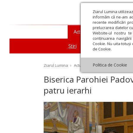
Ziarul Lumina utilizea
informăm că ne-am actu
recente modificări pr
prelucrarea datelor cu
Actualitate religioasă
T
Website-ul nostru te 
continuarea navigării 
Cookie. Nu uita totuși 
Știri
Mesaje și cuvântări
de Cookie.
Politica de Cookie
Ziarul Lumina
›
Actualitate religioasă
›
Știri
›
Bi
Biserica Parohiei Padova
patru ierarhi
st
Septembrie
Octombrie
Noiembrie
Decembrie
Ianuar