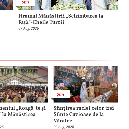
Știri
Hramul Mănăstirii „Schimbarea la
Față”‑Cheile Turzii
07 Aug, 2026
Știri
entul „Roagă-te și
Sfințirea raclei celor trei
” la Mănăstirea
Sfinte Cuvioase de la
Văratec
026
03 Aug, 2026