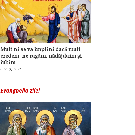
Mult ni se va împlini dacă mult
credem, ne rugăm, nădăjduim și
iubim
09 Aug, 2026
Evanghelia zilei