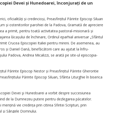
copiei Devei și Hunedoarei, înconjurați de un
, oficialități și credincioși, Prea­sfințitul Părinte Episcop Siluan
recum și ostenitorilor parohiei de la Padova, Gramată de apreciere
ea a primit, pentru toată activitatea pastoral-misionară și
ajarea lăcașului de închinare, Ordinul eparhial aniversar „Sfântul
 primit Crucea Episcopiei Italiei pentru mireni. De asemenea, au
ros și Daniel Oană, binefăcătorii care au ajutat la înfru­
șului Padova, Andrea Micalizzi, se arată pe site-ul episcopia-
nțitul Părinte Episcop Nestor și Prea­sfințitul Părinte Gherontie
asfințitului Părinte Episcop Siluan, Sfânta Liturghie în biserica
piscopiei Devei şi Hunedoarei a vorbit despre succesiunea
 primind de la Dumnezeu putere pentru dezlegarea păcatelor.
mențină vie credința prin citirea Sfintei Scripturi, prin
ul și Sângele Domnului.