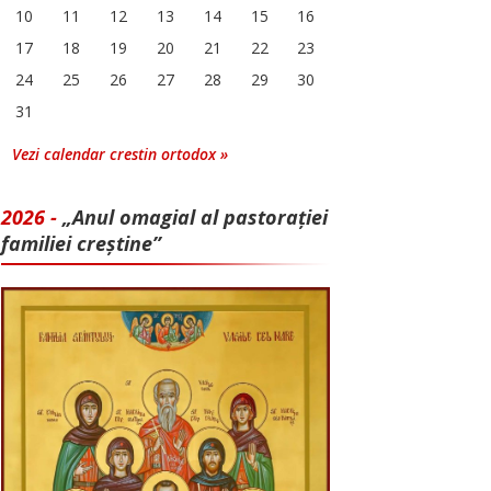
10
11
12
13
14
15
16
17
18
19
20
21
22
23
24
25
26
27
28
29
30
31
Vezi calendar crestin ortodox »
2026 -
„Anul omagial al pastorației
familiei creștine”