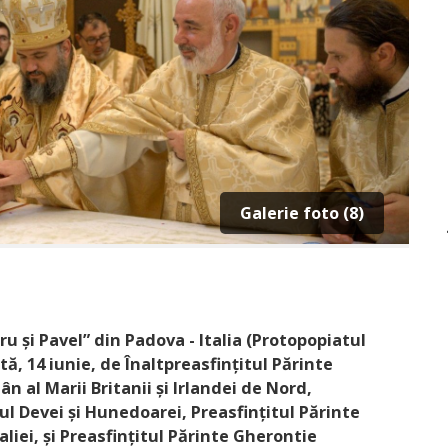
Galerie foto (8)
tru și Pavel” din Padova - Italia (Protopopiatul
ă, 14 iunie, de Înaltpreasfințitul Părinte
 al Marii Britanii și Irlandei de Nord,
ul Devei și Hunedoarei, Preasfințitul Părinte
aliei, și Preasfințitul Părinte Gherontie