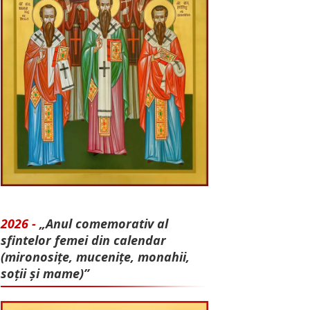
2026 -
„Anul comemorativ al
sfintelor femei din calendar
(mironosițe, mu­cenițe, monahii,
soții și mame)”