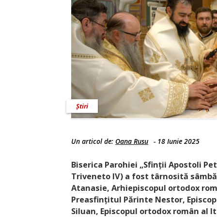
Știri
Un articol de:
Oana Rusu
-
18 Iunie 2025
Biserica Parohiei „Sfinții Apostoli Pe
Triveneto IV) a fost târnosită sâmbăt
Atanasie, Arhiepiscopul ortodox român
Preasfințitul Părinte Nestor, Episcop
Siluan, Episcopul ortodox român al It