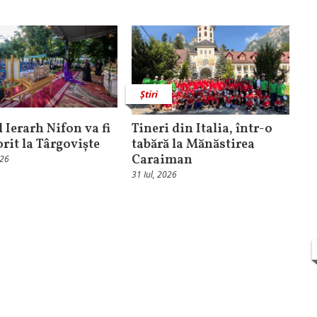
Știri
 Ierarh Nifon va fi
Tineri din Italia, într-o
orit la Târgoviște
tabără la Mănăstirea
Caraiman
026
31 Iul, 2026