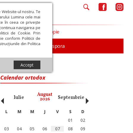
e Website-ul nostru. Te
iarului Lumina cele mai
ce în ceea ce privește
a continua navigarea pe
Opinii
Filantropie
iticii de Cookie. Prin
ie conform Politicii de
trucțiunile din Politica
In memoriam
Diaspora
Accept
Calendar ortodox
‹
›
August
Iulie
Septembrie
Octombrie
Noiembri
2026
L
M
M
J
V
S
D
01
02
03
04
05
06
07
08
09