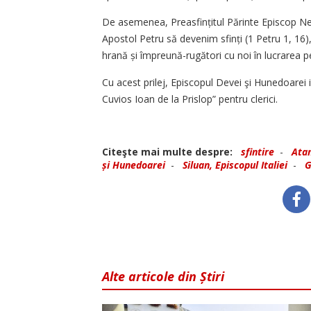
De asemenea, Preasfințitul Părinte Episcop N
Apostol Petru să devenim sfinți (1 Petru 1, 16)
hrană și împreună-rugători cu noi în lucrarea pe
Cu acest prilej, Episcopul Devei şi Hunedoarei 
Cuvios Ioan de la Prislop” pentru clerici.
Citeşte mai multe despre:
sfintire
-
Atan
și Hunedoarei
-
Siluan, Episcopul Italiei
-
G
Alte articole din Știri