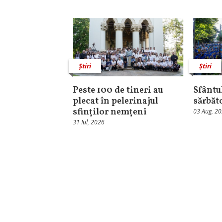
Știri
Știri
Peste 100 de tineri au
Sfântul
plecat în pelerinajul
sărbăt
sfinților nemțeni
03 Aug, 2
31 Iul, 2026