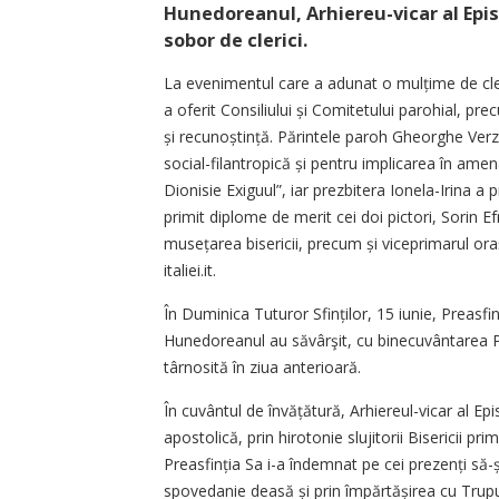
Hunedoreanul, Arhiereu-vicar al Epis
sobor de clerici.
La evenimentul care a adunat o mul­țime de clerici
a oferit Consiliului și Comitetului parohial, p
și recunoștință. Părintele paroh Gheor­ghe Verz
social-filantropică și pentru implicarea în amen
Dionisie Exiguul”, iar prezbitera Ionela-Irina a
primit diplome de merit cei doi pictori, Sorin Ef
musețarea bisericii, precum și viceprimarul ora
italiei.it.
În Duminica Tuturor Sfinților, 15 iunie, Prea­sfi
Hunedoreanul au săvârşit, cu binecuvântarea Pre
târnosită în ziua anterioară.
În cuvântul de învățătură, Arhiereul-vicar al E
apostolică, prin hirotonie slujitorii Bisericii
Preasfinția Sa i-a îndemnat pe cei prezenți să-și 
spovedanie deasă și prin împărtășirea cu Trup