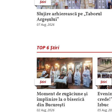
Știri
Slujire arhierească pe „Taborul
Argeşului”
07 Aug, 2026
TOP 6 Știri
Știri
Știri
Moment de rugăciune şi
Evenim
împlinire la o biserică
crede!
din Bucureşti
Izbuc
02 Aug, 2026
05 Aug, 2