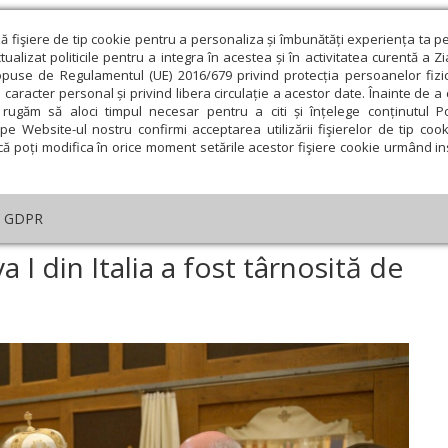
ză fişiere de tip cookie pentru a personaliza și îmbunătăți experiența ta p
alizat politicile pentru a integra în acestea și în activitatea curentă a Z
opuse de Regulamentul (UE) 2016/679 privind protecția persoanelor fizi
 caracter personal și privind libera circulație a acestor date. Înainte de 
eologie și spiritualitate
Educaţie și Cultură
Societate
rugăm să aloci timpul necesar pentru a citi și înțelege conținutul Pol
pe Website-ul nostru confirmi acceptarea utilizării fişierelor de tip cook
că poți modifica în orice moment setările acestor fişiere cookie urmând ins
An omagial
Comunicate de presă
Documentar
GDPR
serica Parohiei Padova I din Italia a fost târnosită de patru ierarhi
 I din Italia a fost târnosită de
ie
Februarie
Martie
Aprilie
Mai
Iunie