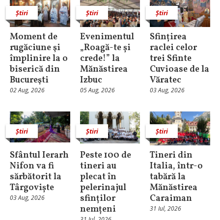
Știri
Știri
Știri
Moment de
Evenimentul
Sfințirea
rugăciune şi
„Roagă-te și
raclei celor
împlinire la o
crede!” la
trei Sfinte
biserică din
Mănăstirea
Cuvioase de la
Bucureşti
Izbuc
Văratec
02 Aug, 2026
05 Aug, 2026
03 Aug, 2026
Știri
Știri
Știri
Sfântul Ierarh
Peste 100 de
Tineri din
Nifon va fi
tineri au
Italia, într-o
sărbătorit la
plecat în
tabără la
Târgoviște
pelerinajul
Mănăstirea
sfinților
Caraiman
03 Aug, 2026
nemțeni
31 Iul, 2026
31 Iul, 2026