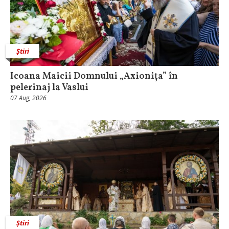
Știri
Icoana Maicii Domnului „Axionița” în
pelerinaj la Vaslui
07 Aug, 2026
Știri