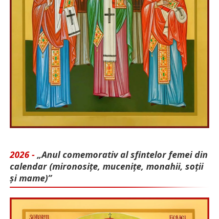
2026 -
„Anul comemorativ al sfintelor femei din
calendar (mironosițe, mu­cenițe, monahii, soții
și mame)”