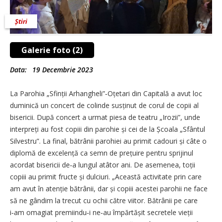
Știri
Galerie foto (2)
Data:
19 Decembrie 2023
La Parohia „Sfinții Arhangheli”‑Oțetari din Capitală a avut loc
duminică un concert de colinde susținut de corul de copii al
bisericii. După concert a urmat piesa de teatru „Irozii”, unde
interpreți au fost copiii din parohie și cei de la Școala „Sfântul
Silvestru”. La final, bătrânii parohiei au primit cadouri și câte o
diplomă de excelență ca semn de prețuire pentru sprijinul
acordat bisericii de‑a lungul atâtor ani. De asemenea, toții
copiii au primit fructe și dulciuri. „Această activitate prin care
am avut în atenție bătrânii, dar și copiii acestei parohii ne face
să ne gândim la trecut cu ochii către viitor. Bătrânii pe care
i‑am omagiat premiindu‑i ne‑au împărtășit secretele vieții