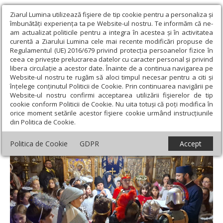
Ziarul Lumina utilizează fişiere de tip cookie pentru a personaliza și
îmbunătăți experiența ta pe Website-ul nostru. Te informăm că ne-
am actualizat politicile pentru a integra în acestea și în activitatea
curentă a Ziarului Lumina cele mai recente modificări propuse de
Regulamentul (UE) 2016/679 privind protecția persoanelor fizice în
ceea ce privește prelucrarea datelor cu caracter personal și privind
libera circulație a acestor date. Înainte de a continua navigarea pe
Website-ul nostru te rugăm să aloci timpul necesar pentru a citi și
Ziarul Lumina
›
Actualitate religioasă
›
Știri
›
Bucuria Crăciunului
înțelege conținutul Politicii de Cookie. Prin continuarea navigării pe
pentru copii și vârstnici la o biserică din Capitală
Website-ul nostru confirmi acceptarea utilizării fişierelor de tip
cookie conform Politicii de Cookie. Nu uita totuși că poți modifica în
Bucuria Crăciunului pentru copii și
orice moment setările acestor fişiere cookie urmând instrucțiunile
din Politica de Cookie.
vârstnici la o biserică din Capitală
Politica de Cookie
GDPR
Accept