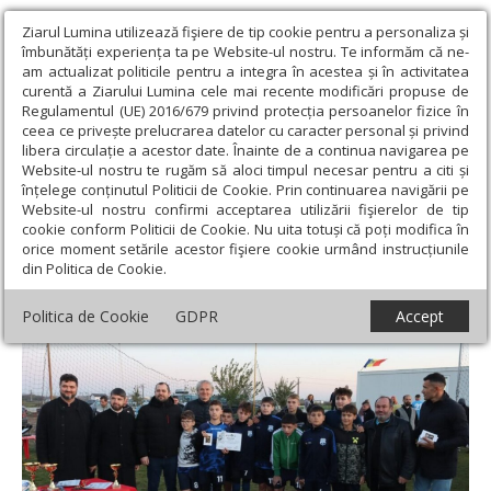
Ziarul Lumina utilizează fişiere de tip cookie pentru a personaliza și
îmbunătăți experiența ta pe Website-ul nostru. Te informăm că ne-
am actualizat politicile pentru a integra în acestea și în activitatea
curentă a Ziarului Lumina cele mai recente modificări propuse de
Regulamentul (UE) 2016/679 privind protecția persoanelor fizice în
ceea ce privește prelucrarea datelor cu caracter personal și privind
libera circulație a acestor date. Înainte de a continua navigarea pe
Website-ul nostru te rugăm să aloci timpul necesar pentru a citi și
Ziarul Lumina
›
Actualitate religioasă
›
Știri
›
Campionatul de
înțelege conținutul Politicii de Cookie. Prin continuarea navigării pe
fotbal „Cupa Arhiepiscopiei Aradului”
Website-ul nostru confirmi acceptarea utilizării fişierelor de tip
cookie conform Politicii de Cookie. Nu uita totuși că poți modifica în
Campionatul de fotbal „Cupa
orice moment setările acestor fişiere cookie urmând instrucțiunile
din Politica de Cookie.
Arhiepiscopiei Aradului”
Politica de Cookie
GDPR
Accept