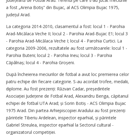
Județeană de Fotbal Arad. Terenul pe care s-au jucat meciurile
a fost „Arena Botiș” din Bujac, al ACS Olimpia Bujac 1975,
județul Arad.
La categoria 2014-2010, clasamentul a fost: locul 1 - Parohia
Arad-Micălaca Veche II; locul 2 - Parohia Arad-Bujac E1; locul 3
- Parohia Arad-Micălaca Veche I; locul 4 - Parohia Curtici. La
categoria 2009-2006, rezultatele au fost următoarele: locul 1 -
Parohia Buteni; locul 2 - Parohia Ineu; locul 3 - Parohia
Căpâlnaș; locul 4 - Parohia Groșeni.
După încheierea meciurilor de fotbal a avut loc premierea celor
patru echipe din fiecare categorie. S-au acordat trofee, medalii,
diplome. Au fost prezenți: Răzvan Cadar, președintele
Asociației Județene de Fotbal Arad, Alexandru Benga, căpitanul
echipei de fotbal UTA Arad; și Sorin Botiș - ACS Olimpia Bujac
1975 Arad. Din partea Arhiepiscopiei Aradului au fost prezenți
părintele Tiberiu Ardelean, inspector eparhial, și părintele
Gabriel Streulea, inspector eparhial la Sectorul cultural -
organizatorul competiției.