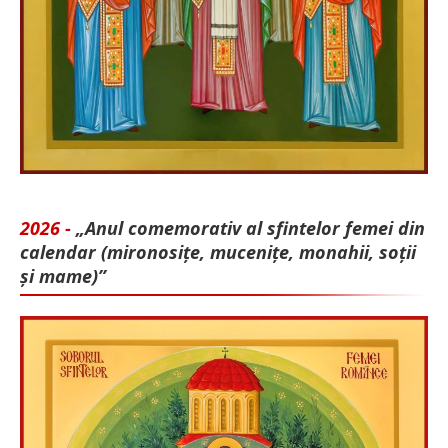
2026 -
„Anul comemorativ al sfintelor femei din
calendar (mironosițe, mu­cenițe, monahii, soții
și mame)”