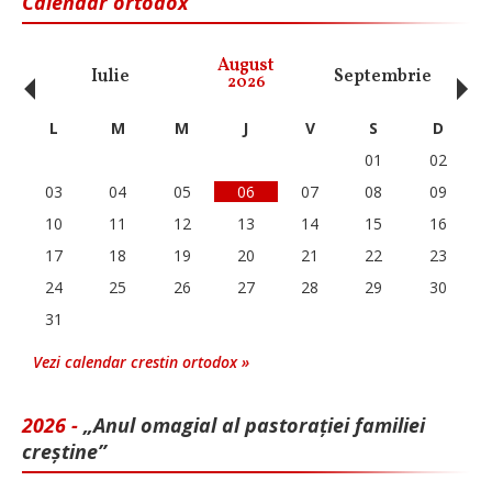
Calendar ortodox
‹
›
August
Iulie
Septembrie
O
2026
L
M
M
J
V
S
D
01
02
03
04
05
06
07
08
09
10
11
12
13
14
15
16
17
18
19
20
21
22
23
24
25
26
27
28
29
30
31
Vezi calendar crestin ortodox »
2026 -
„Anul omagial al pastorației familiei
creștine”