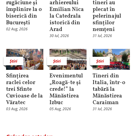
rugăciune şi
arhiereului
tineri au
împlinire la o
Emilian Nica
plecat în
biserică din
la Catedrala
pelerinajul
Bucureşti
istorică din
sfinților
Arad
nemțeni
02 Aug, 2026
30 Iul, 2026
31 Iul, 2026
Știri
Știri
Știri
Sfințirea
Evenimentul
Tineri din
raclei celor
„Roagă-te și
Italia, într-o
trei Sfinte
crede!” la
tabără la
Cuvioase de la
Mănăstirea
Mănăstirea
Văratec
Izbuc
Caraiman
03 Aug, 2026
05 Aug, 2026
31 Iul, 2026