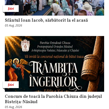
Știri
Sfântul Ioan Iacob, sărbătorit la el acasă
05 Aug, 2026
Știri
​Concurs de toacă la Parohia Chiuza din judeţul
Bistriţa-Năsăud
05 Aug, 2026