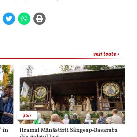
vezi toate ›
Știri
 în
Hramul Mănăstirii Sângeap‑Basaraba