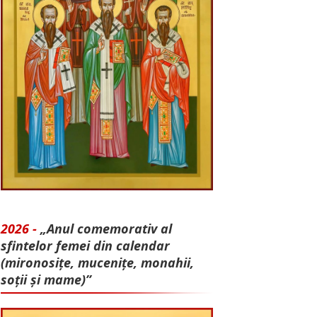
2026 -
„Anul comemorativ al
sfintelor femei din calendar
(mironosițe, mu­cenițe, monahii,
soții și mame)”