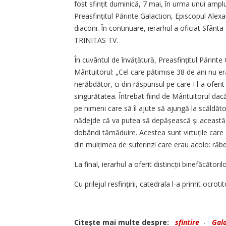
fost sfințit duminică, 7 mai, în urma unui ampl
Prea­sfințitul Părinte Galaction, Epis­copul Ale
diaconi. În continuare, ierarhul a oficiat Sfânta
TRINITAS TV.
În cuvântul de învățătură, Prea­sfințitul Părinte
Mântuitorul: „Cel care pătimise 38 de ani nu era
nerăbdător, ci din răspunsul pe care I l-a oferi
singurătatea. Întrebat fiind de Mântuitorul dac
pe nimeni care să îl ajute să ajungă la scăldăto
nădejde că va putea să de­pășească și această 
dobândi tămăduire. Acestea sunt virtuțile care
din mul­țimea de suferinzi care erau acolo: răbda
La final, ierarhul a oferit distincții binefăcători
Cu prilejul resfințirii, catedrala l-a primit ocro
Citeşte mai multe despre:
sfintire
-
Gala