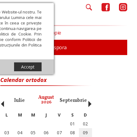
e Website-ul nostru. Te
iarului Lumina cele mai
ce în ceea ce privește
a continua navigarea pe
Opinii
Filantropie
iticii de Cookie. Prin
ie conform Politicii de
trucțiunile din Politica
In memoriam
Diaspora
Accept
Calendar ortodox
‹
›
August
Iulie
Septembrie
Octombrie
Noiembri
2026
L
M
M
J
V
S
D
01
02
03
04
05
06
07
08
09