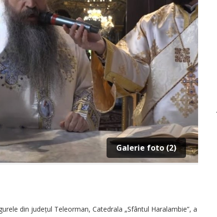
Galerie foto (2)
gurele din ju­dețul Teleorman, Catedrala „Sfân­tul Haralambie”, a