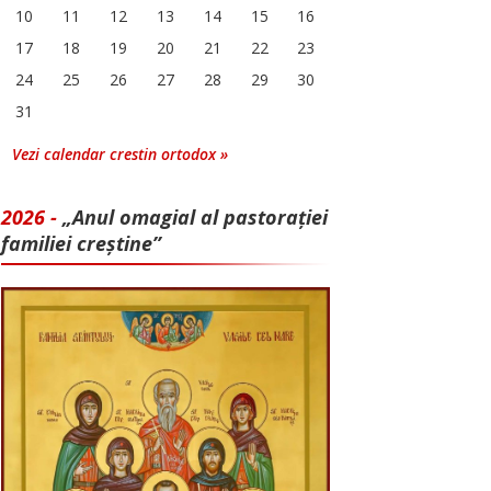
10
11
12
13
14
15
16
17
18
19
20
21
22
23
24
25
26
27
28
29
30
31
Vezi calendar crestin ortodox »
2026 -
„Anul omagial al pastorației
familiei creștine”