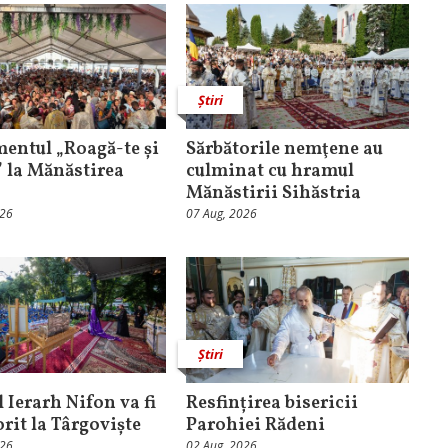
Știri
entul „Roagă-te și
Sărbătorile nemţene au
” la Mănăstirea
culminat cu hramul
Mănăstirii Sihăstria
026
07 Aug, 2026
Știri
 Ierarh Nifon va fi
Resfințirea bisericii
orit la Târgoviște
Parohiei Rădeni
026
02 Aug, 2026