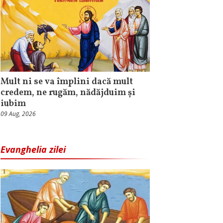
Mult ni se va împlini dacă mult
credem, ne rugăm, nădăjduim și
iubim
09 Aug, 2026
Evanghelia zilei