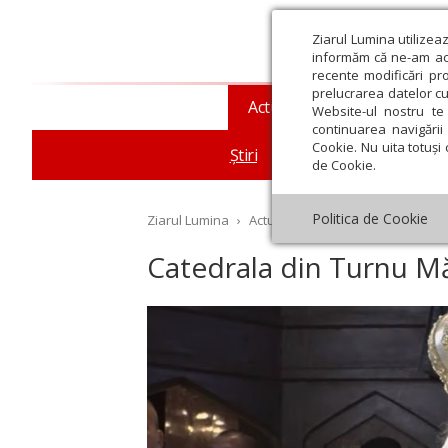
Ziarul Lumina utilizea
informăm că ne-am actu
recente modificări pr
prelucrarea datelor cu
Actualitate religioasă
T
Website-ul nostru te 
continuarea navigării 
Cookie. Nu uita totuși 
Știri
Mesaje și cuvântări
de Cookie.
Politica de Cookie
Ziarul Lumina
›
Actualitate religioasă
›
Știri
›
Ca
Catedrala din Turnu Măg
st
Septembrie
Octombrie
Noiembrie
Decembrie
Ianuar