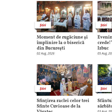
Știri
Știri
Moment de rugăciune şi
Evenim
împlinire la o biserică
crede!
din Bucureşti
Izbuc
02 Aug, 2026
05 Aug, 2
Știri
Știri
Sfințirea raclei celor trei
Sfântul
Sfinte Cuvioase de la
sărbăt
Văratec
03 Aug, 2