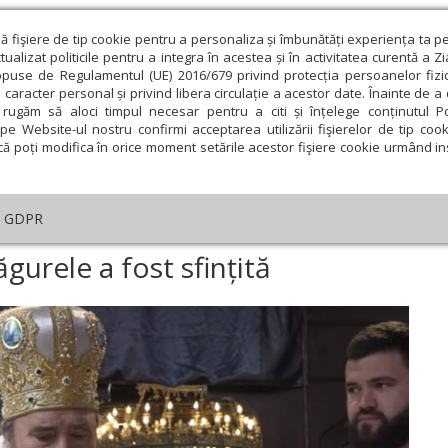
ză fişiere de tip cookie pentru a personaliza și îmbunătăți experiența ta p
alizat politicile pentru a integra în acestea și în activitatea curentă a Z
opuse de Regulamentul (UE) 2016/679 privind protecția persoanelor fizi
 caracter personal și privind libera circulație a acestor date. Înainte de 
eologie și spiritualitate
Educaţie și Cultură
Societate
rugăm să aloci timpul necesar pentru a citi și înțelege conținutul Pol
pe Website-ul nostru confirmi acceptarea utilizării fişierelor de tip cook
că poți modifica în orice moment setările acestor fişiere cookie urmând ins
An omagial
Comunicate de presă
Documentar
GDPR
tedrala din Turnu Măgurele a fost sfințită
urele a fost sfințită
ie
Februarie
Martie
Aprilie
Mai
Iunie