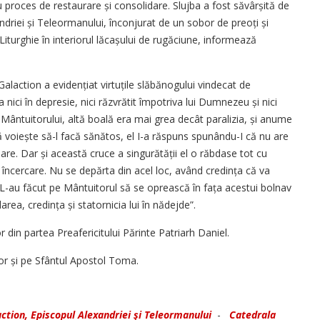
u proces de restaurare și consolidare. Slujba a fost săvârșită de
xandriei și Teleormanului, înconjurat de un sobor de preoți și
 Liturghie în interiorul lăcașului de rugăciune, informează
 Galaction a evi­dențiat virtuțile slăbănogului vindecat de
 nici în depresie, nici răzvrătit împotriva lui Dumnezeu și nici
t Mântuitorului, altă boală era mai grea decât paralizia, și anume
ă voiește să-l facă sănătos, el I-a răspuns spunându-I că nu are
are. Dar și această cruce a singurătății el o răbdase tot cu
încercare. Nu se depărta din acel loc, având credința că va
 L-au făcut pe Mântuitorul să se oprească în fața acestui bolnav
rea, credința și statornicia lui în nădejde”.
lor din partea Preafericitului Părinte Patriarh Daniel.
titor și pe Sfântul Apostol Toma.
ction, Episcopul Alexandriei şi Teleormanului
-
Catedrala