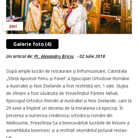
Știri
Galerie foto (4)
Un articol de:
Pr. Alexandru Briciu
-
02 Iulie 2018
După ample lucrări de restau­rare și înfrumusețare, Catedrala
„Sfinții Apostoli Petru și Pavel” a Episcopiei Ortodoxe Române
a Australiei și Noii Zeelande a fost resfințită ieri, 1 iulie. Slujba
de sfin­țire a fost săvârșită de Prea­sfin­țitul Părinte Mihail,
Episcopul Ortodox Român al Australiei și Noii Zeelande, care la
29 iunie a împlinit un deceniu de la instalarea ca episcop. În
prezența a nu­meroși cre­dincioși ortodocși români din
Melbourne, Preasfinția Sa a bine­cuvântat lucrările de înnoire a
ansamblului bisericesc și a re­sfințit veșmântul pictural restau­
rat.