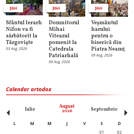
Știri
Știri
Știri
Sfântul Ierarh
Domnitorul
Veșmântul
Nifon va fi
Mihai
harului
sărbătorit la
Viteazul
pentru o
Târgoviște
pomenit la
biserică din
Catedrala
Piatra Neamţ
03 Aug, 2026
Patriarhală
09 Aug, 2026
09 Aug, 2026
Calendar ortodox
‹
›
August
Iulie
Septembrie
O
2026
L
M
M
J
V
S
D
01
02