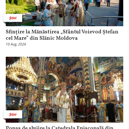
Știri
Sfințire la Mănăstirea „Sfântul Voievod Ștefan
cel Mare” din Slănic Moldova
10 Aug, 2026
Știri
Popas de slujire la Catedrala Episcopală din