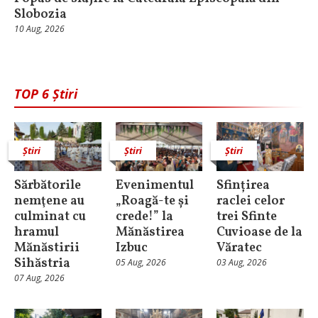
Slobozia
10 Aug, 2026
TOP 6 Știri
Știri
Știri
Știri
Sărbătorile
Evenimentul
Sfințirea
nemţene au
„Roagă-te și
raclei celor
culminat cu
crede!” la
trei Sfinte
hramul
Mănăstirea
Cuvioase de la
Mănăstirii
Izbuc
Văratec
Sihăstria
05 Aug, 2026
03 Aug, 2026
07 Aug, 2026