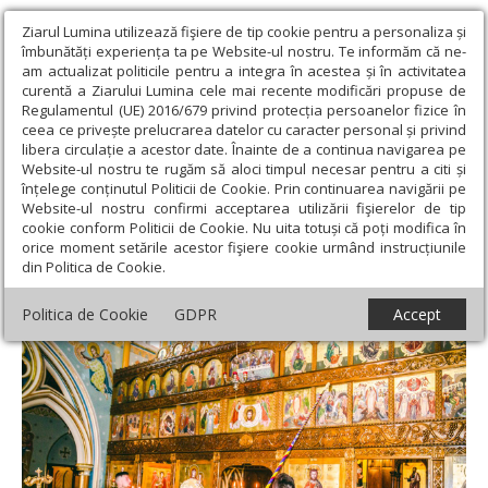
Ziarul Lumina utilizează fişiere de tip cookie pentru a personaliza și
îmbunătăți experiența ta pe Website-ul nostru. Te informăm că ne-
am actualizat politicile pentru a integra în acestea și în activitatea
curentă a Ziarului Lumina cele mai recente modificări propuse de
Regulamentul (UE) 2016/679 privind protecția persoanelor fizice în
ceea ce privește prelucrarea datelor cu caracter personal și privind
libera circulație a acestor date. Înainte de a continua navigarea pe
Website-ul nostru te rugăm să aloci timpul necesar pentru a citi și
Ziarul Lumina
›
Actualitate religioasă
›
Știri
›
Catedrala
înțelege conținutul Politicii de Cookie. Prin continuarea navigării pe
Episcopală din Melbourne a fost resfințită
Website-ul nostru confirmi acceptarea utilizării fişierelor de tip
cookie conform Politicii de Cookie. Nu uita totuși că poți modifica în
Catedrala Episcopală din Melbourne a fost
orice moment setările acestor fişiere cookie urmând instrucțiunile
din Politica de Cookie.
resfințită
Politica de Cookie
GDPR
Accept