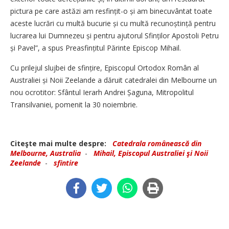
pictura pe care astăzi am resfin­țit-o și am binecuvântat toate
aceste lucrări cu multă bucurie și cu multă recunoștință pentru
lucrarea lui Dumnezeu și pentru ajutorul Sfinților Apostoli Petru
și Pavel”, a spus Preasfințitul Părinte Episcop Mihail.
Cu prilejul slujbei de sfințire, Episcopul Ortodox Român al
Australiei și Noii Zeelande a dăruit catedralei din Melbourne un
nou ocrotitor: Sfântul Ierarh Andrei Șaguna, Mitropolitul
Transilvaniei, pomenit la 30 noiembrie.
Citeşte mai multe despre:
Catedrala românească din
Melbourne, Australia
-
Mihail, Episcopul Australiei şi Noii
Zeelande
-
sfintire