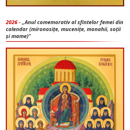
2026 -
„Anul comemorativ al sfintelor femei din
calendar (mironosițe, mu­cenițe, monahii, soții
și mame)”