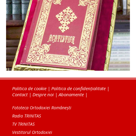
Politica de cookie
|
Politica de confidențialitate
|
Contact
|
Despre noi
|
Abonamente
|
Fototeca Ortodoxiei Românești
Radio TRINITAS
TV TRINITAS
Vestitorul Ortodoxiei