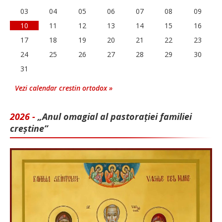
03
04
05
06
07
08
09
10
11
12
13
14
15
16
17
18
19
20
21
22
23
24
25
26
27
28
29
30
31
Vezi calendar crestin ortodox »
2026 -
„Anul omagial al pastorației familiei
creștine”