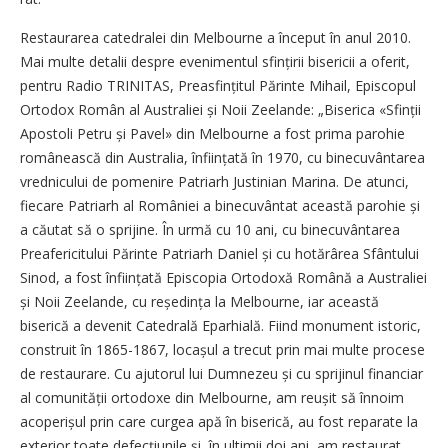
Restaurarea catedralei din Melbourne a început în anul 2010.
Mai multe detalii despre evenimentul sfințirii bisericii a oferit,
pentru Radio TRINITAS, Prea­sfin­țitul Părinte Mihail, Episcopul
Ortodox Român al Australiei și Noii Zeelande: „Biserica «Sfinții
Apostoli Petru și Pavel» din Melbourne a fost prima parohie
românească din Australia, înființată în 1970, cu binecuvântarea
vrednicului de pomenire Patriarh Justinian Marina. De atunci,
fiecare Patriarh al României a binecuvântat această parohie și
a căutat să o sprijine. În urmă cu 10 ani, cu binecuvântarea
Preafericitului Părinte Patriarh Daniel și cu hotărârea Sfântului
Sinod, a fost înființată Episcopia Ortodoxă Română a Australiei
și Noii Zeelande, cu reședința la Melbourne, iar această
biserică a devenit Catedrală Eparhială. Fiind monument istoric,
construit în 1865-1867, locașul a trecut prin mai multe procese
de restaurare. Cu ajutorul lui Dumnezeu și cu sprijinul financiar
al comunității ortodoxe din Melbourne, am reușit să înnoim
acoperișul prin care curgea apă în biserică, au fost reparate la
exterior toate defecțiunile și, în ultimii doi ani, am restaurat