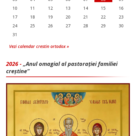
10
11
12
13
14
15
16
17
18
19
20
21
22
23
24
25
26
27
28
29
30
31
Vezi calendar crestin ortodox »
2026 -
„Anul omagial al pastorației familiei
creștine”