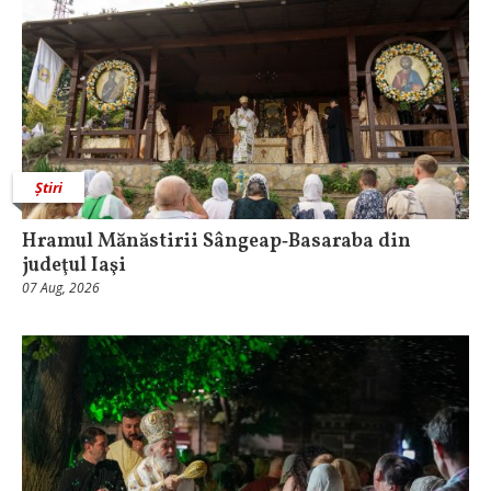
Știri
Hramul Mănăstirii Sângeap‑Basaraba din
judeţul Iaşi
07 Aug, 2026