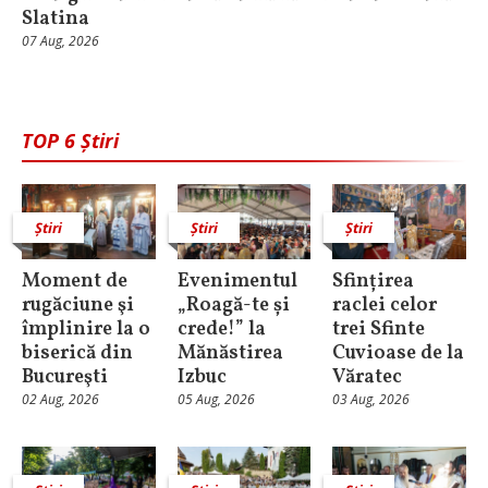
Slatina
07 Aug, 2026
TOP 6 Știri
Știri
Știri
Știri
Moment de
Evenimentul
Sfințirea
rugăciune şi
„Roagă-te și
raclei celor
împlinire la o
crede!” la
trei Sfinte
biserică din
Mănăstirea
Cuvioase de la
Bucureşti
Izbuc
Văratec
02 Aug, 2026
05 Aug, 2026
03 Aug, 2026