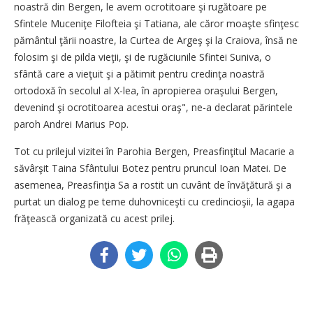
noastră din Bergen, le avem ocrotitoare şi rugătoare pe
Sfintele Muceniţe Filofteia şi Tatiana, ale căror moaşte sfinţesc
pământul ţării noastre, la Curtea de Argeş şi la Craiova, însă ne
folosim şi de pilda vieţii, şi de rugăciunile Sfintei Suniva, o
sfântă care a vieţuit şi a pătimit pentru credinţa noastră
ortodoxă în secolul al X-lea, în apropierea oraşului Bergen,
devenind şi ocrotitoarea acestui oraş", ne-a declarat părintele
paroh Andrei Marius Pop.
Tot cu prilejul vizitei în Parohia Bergen, Preasfinţitul Macarie a
săvârşit Taina Sfântului Botez pentru pruncul Ioan Matei. De
asemenea, Preasfinţia Sa a rostit un cuvânt de învăţătură şi a
purtat un dialog pe teme duhovniceşti cu credincioşii, la agapa
frăţească organizată cu acest prilej.