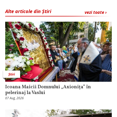
Alte articole din Știri
vezi toate ›
Știri
Icoana Maicii Domnului „Axionița” în
pelerinaj la Vaslui
07 Aug, 2026