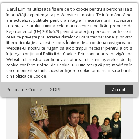
Ziarul Lumina utilizează fişiere de tip cookie pentru a personaliza și
îmbunătăți experiența ta pe Website-ul nostru. Te informăm că ne-
am actualizat politicile pentru a integra în acestea și în activitatea
curentă a Ziarului Lumina cele mai recente modificări propuse de
Regulamentul (UE) 2016/679 privind protecția persoanelor fizice în
ceea ce privește prelucrarea datelor cu caracter personal și privind
libera circulație a acestor date. Înainte de a continua navigarea pe
Website-ul nostru te rugăm să aloci timpul necesar pentru a citi și
Ziarul Lumina
›
Actualitate religioasă
›
Știri
›
Cei peste 1.000 de
înțelege conținutul Politicii de Cookie. Prin continuarea navigării pe
români din oraşul norvegian Bergen au un nou păstor
Website-ul nostru confirmi acceptarea utilizării fişierelor de tip
cookie conform Politicii de Cookie. Nu uita totuși că poți modifica în
Cei peste 1.000 de români din oraşul
orice moment setările acestor fişiere cookie urmând instrucțiunile
din Politica de Cookie.
norvegian Bergen au un nou păstor
Politica de Cookie
GDPR
Accept