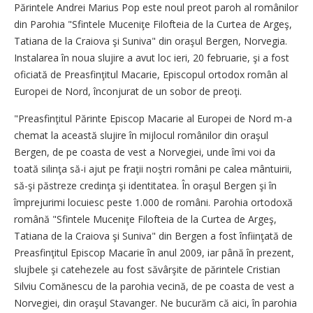
Părintele Andrei Marius Pop este noul preot paroh al românilor
din Parohia "Sfintele Muceniţe Filofteia de la Curtea de Argeş,
Tatiana de la Craiova şi Suniva" din oraşul Bergen, Norvegia.
Instalarea în noua slujire a avut loc ieri, 20 februarie, şi a fost
oficiată de Preasfinţitul Macarie, Episcopul ortodox român al
Europei de Nord, înconjurat de un sobor de preoţi.
"Preasfinţitul Părinte Episcop Macarie al Europei de Nord m-a
chemat la această slujire în mijlocul românilor din oraşul
Bergen, de pe coasta de vest a Norvegiei, unde îmi voi da
toată silinţa să-i ajut pe fraţii noştri români pe calea mântuirii,
să-şi păstreze credinţa şi identitatea. În oraşul Bergen şi în
împrejurimi locuiesc peste 1.000 de români. Parohia ortodoxă
română "Sfintele Muceniţe Filofteia de la Curtea de Argeş,
Tatiana de la Craiova şi Suniva" din Bergen a fost înfiinţată de
Preasfinţitul Episcop Macarie în anul 2009, iar până în prezent,
slujbele şi catehezele au fost săvârşite de părintele Cristian
Silviu Comănescu de la parohia vecină, de pe coasta de vest a
Norvegiei, din oraşul Stavanger. Ne bucurăm că aici, în parohia