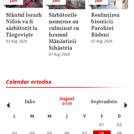
Știri
Știri
Știri
Sfântul Ierarh
Sărbătorile
Resfințirea
Nifon va fi
nemţene au
bisericii
sărbătorit la
culminat cu
Parohiei
Târgoviște
hramul
Rădeni
Mănăstirii
03 Aug, 2026
02 Aug, 2026
Sihăstria
07 Aug, 2026
Calendar ortodox
‹
›
August
Iulie
Septembrie
O
2026
L
M
M
J
V
S
D
01
02
03
04
05
06
07
08
09