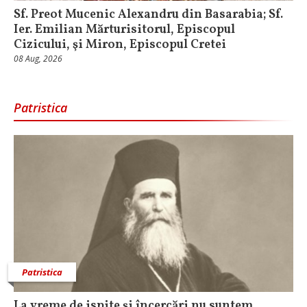
Sf. Preot Mucenic Alexandru din Basarabia; Sf.
Ier. Emilian Mărturisitorul, Episcopul
Cizicului, şi Miron, Episcopul Cretei
08 Aug, 2026
Patristica
Patristica
La vreme de ispite și încercări nu suntem