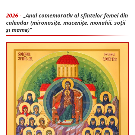
2026 -
„Anul comemorativ al sfintelor femei din
calendar (mironosițe, mu­cenițe, monahii, soții
și mame)”