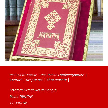
Politica de cookie
|
Politica de confidențialitate
|
Contact
|
Despre noi
|
Abonamente
|
Fototeca Ortodoxiei Românești
Radio TRINITAS
TV TRINITAS