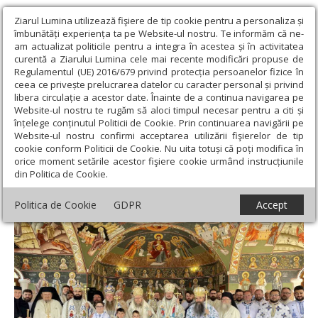
Ziarul Lumina utilizează fişiere de tip cookie pentru a personaliza și
îmbunătăți experiența ta pe Website-ul nostru. Te informăm că ne-
am actualizat politicile pentru a integra în acestea și în activitatea
curentă a Ziarului Lumina cele mai recente modificări propuse de
Regulamentul (UE) 2016/679 privind protecția persoanelor fizice în
ceea ce privește prelucrarea datelor cu caracter personal și privind
libera circulație a acestor date. Înainte de a continua navigarea pe
Website-ul nostru te rugăm să aloci timpul necesar pentru a citi și
Ziarul Lumina
›
Actualitate religioasă
›
Știri
›
Cinci ierarhi au
înțelege conținutul Politicii de Cookie. Prin continuarea navigării pe
liturghisit la mănăstirea de la Izvoru Mureşului
Website-ul nostru confirmi acceptarea utilizării fişierelor de tip
cookie conform Politicii de Cookie. Nu uita totuși că poți modifica în
Cinci ierarhi au liturghisit la mănăstirea de
orice moment setările acestor fişiere cookie urmând instrucțiunile
din Politica de Cookie.
la Izvoru Mureşului
Politica de Cookie
GDPR
Accept