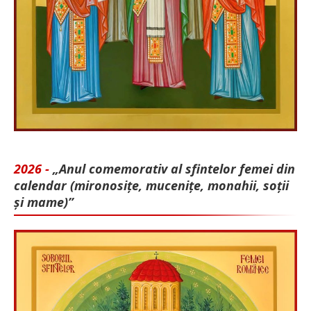
2026 -
„Anul comemorativ al sfintelor femei din
calendar (mironosițe, mu­cenițe, monahii, soții
și mame)”