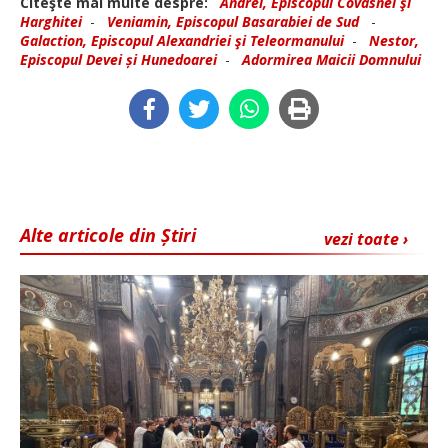
Citeşte mai multe despre:
Andrei, Episcopul Covasnei şi
Harghitei
-
Veniamin, Episcopul Basarabiei de Sud
-
Galaction, Episcopul Alexandriei şi Teleormanului
-
Nestor,
Episcopul Devei și Hunedoarei
-
Adormirea Maicii Domnului
Alte articole din Știri
vezi toate ›