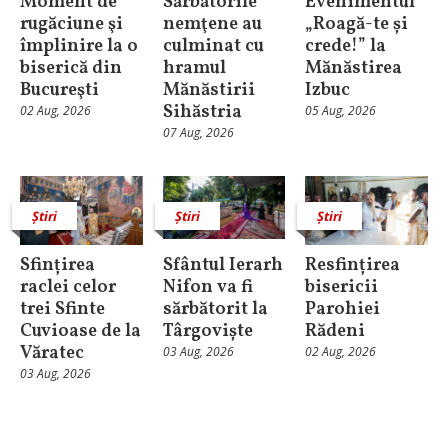
Moment de
Sărbătorile
Evenimentul
rugăciune şi
nemţene au
„Roagă-te și
împlinire la o
culminat cu
crede!” la
biserică din
hramul
Mănăstirea
Bucureşti
Mănăstirii
Izbuc
Sihăstria
02 Aug, 2026
05 Aug, 2026
07 Aug, 2026
Știri
Știri
Știri
Sfințirea
Sfântul Ierarh
Resfințirea
raclei celor
Nifon va fi
bisericii
trei Sfinte
sărbătorit la
Parohiei
Cuvioase de la
Târgoviște
Rădeni
Văratec
03 Aug, 2026
02 Aug, 2026
03 Aug, 2026