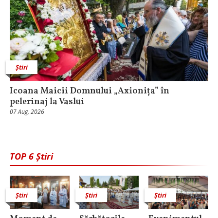
Știri
Icoana Maicii Domnului „Axionița” în
pelerinaj la Vaslui
07 Aug, 2026
TOP 6 Știri
Știri
Știri
Știri