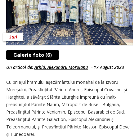
Știri
Galerie foto (6)
Un articol de:
Arhid. Alexandru Moroianu
-
17 August 2023
Cu prilejul hramului aşezământului monahal de la Izvoru
Mureşului, Preasfințitul Părinte Andrei, Episcopul Covasnei şi
Harghitei, a săvârşit Sfânta Liturghie împreună cu Înalt­
preasfințitul Părinte Naum, Mitropolit de Ruse - Bulgaria,
Preasfințitul Părinte Veniamin, Episcopul Basarabiei de Sud,
Preasfințitul Părinte Galaction, Episcopul Alexandriei și
Teleormanului, şi Preasfințitul Părinte Nestor, Episcopul Devei
și Hunedoarei.