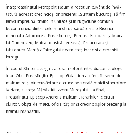
Înaltpreasfințitul Mitropolit Naum a rostit un cuvânt de învă­
țătură adresat credincioșilor pre­zenți: „Suntem bucuroși să fim
iarăși împreună, trăind în unitate și în rugăciune comună
bucuria uneia dintre cele mai sfinte sărbători ale Bisericii -
minunata Adormire a Preasfintei și Pururea Fecioare și Maica
lui Dumnezeu, Maica noastră cerească, Preacurata și
iubitoarea Mamă a întregului neam creștinesc și a omenirii
întregi”.
În cadrul Sfintei Liturghii, a fost hirotonit întru diacon teologul
Ioan Oltu. Preasfințitul Episcop Galaction a oferit în semn de
mulțumire și binecuvântare o cruce pectorală maicii stavrofore
Miriam, stareța Mănăstirii Izvoru Mureșului. La final,
Preasfințitul Episcop Andrei a mulțumit ierarhilor, clerului
slujitor, obștii de maici, oficialităților și credincioșilor prezenți la
hramul mănăstirii.