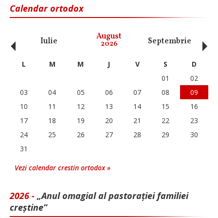
Calendar ortodox
‹
›
August
Iulie
Septembrie
O
2026
L
M
M
J
V
S
D
01
02
03
04
05
06
07
08
09
10
11
12
13
14
15
16
17
18
19
20
21
22
23
24
25
26
27
28
29
30
31
Vezi calendar crestin ortodox »
2026 -
„Anul omagial al pastorației familiei
creștine”