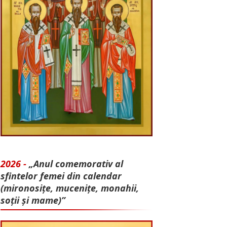
2026 -
„Anul comemorativ al
sfintelor femei din calendar
(mironosițe, mu­cenițe, monahii,
soții și mame)”