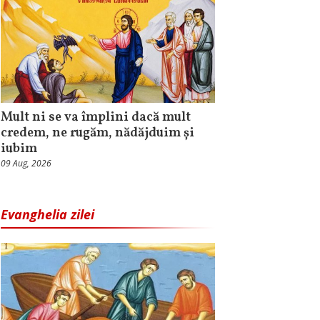
Mult ni se va împlini dacă mult
credem, ne rugăm, nădăjduim și
iubim
09 Aug, 2026
Evanghelia zilei