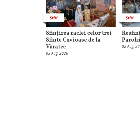
Știri
Știri
Sfințirea raclei celor trei
Resfinț
Sfinte Cuvioase de la
Parohi
Văratec
02 Aug, 2
03 Aug, 2026