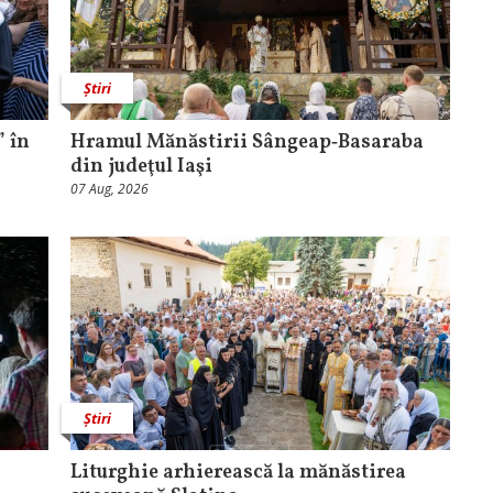
Știri
 în
Hramul Mănăstirii Sângeap‑Basaraba
din judeţul Iaşi
07 Aug, 2026
Știri
Liturghie arhierească la mănăstirea