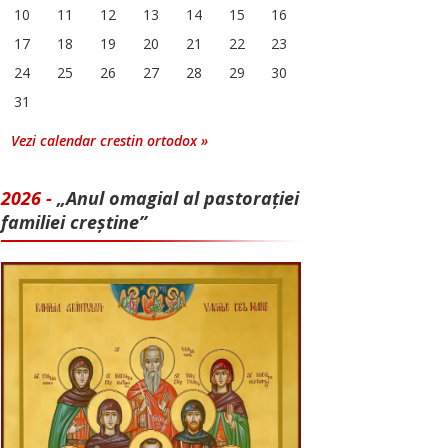
10
11
12
13
14
15
16
17
18
19
20
21
22
23
24
25
26
27
28
29
30
31
Vezi calendar crestin ortodox »
2026 -
„Anul omagial al pastorației
familiei creștine”