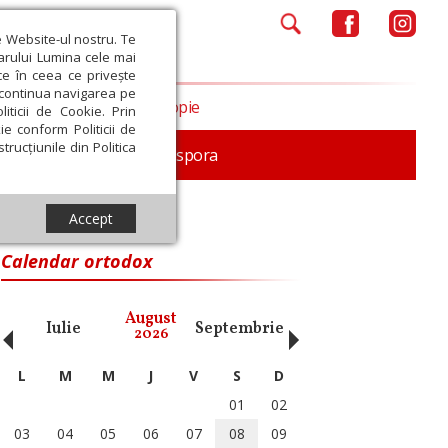
e Website-ul nostru. Te
iarului Lumina cele mai
ce în ceea ce privește
a continua navigarea pe
Opinii
Filantropie
iticii de Cookie. Prin
ie conform Politicii de
trucțiunile din Politica
In memoriam
Diaspora
Accept
Calendar ortodox
‹
›
August
Iulie
Septembrie
Octombrie
Noiembri
2026
L
M
M
J
V
S
D
01
02
03
04
05
06
07
08
09