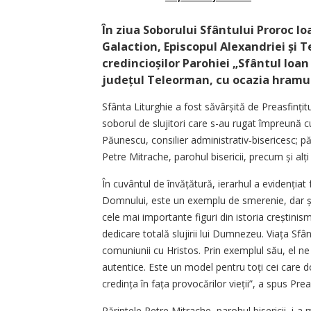
În ziua Soborului Sfântului Proroc Io
Galaction, Episcopul Alexandriei și T
credincioșilor Parohiei „Sfântul Ioan
județul Teleorman, cu ocazia hramulu
Sfânta Liturghie a fost săvârșită de Prea­sfinți
soborul de slujitori care s-au rugat împreună c
Păunescu, consilier administrativ‑bisericesc; p
Petre Mitrache, parohul bisericii, precum și alți 
În cuvântul de învățătură, ierarhul a evidenția
Domnului, este un exemplu de smerenie, dar și
cele mai importante figuri din istoria creștini
dedicare totală slujirii lui Dumnezeu. Viața Sfâ
comuniunii cu Hristos. Prin exemplul său, el ne
autentice. Este un model pentru toți cei care
credința în fața provocărilor vieții”, a spus Prea
Părintele Petre Mitrache, parohul bisericii, i-a