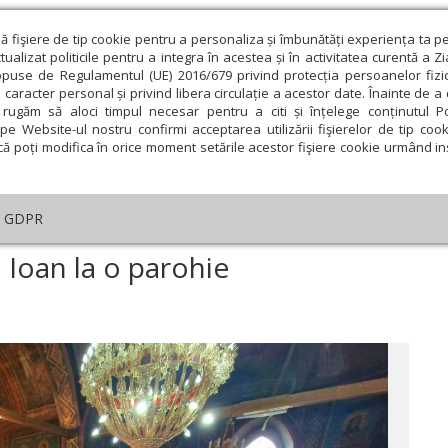
ză fişiere de tip cookie pentru a personaliza și îmbunătăți experiența ta p
alizat politicile pentru a integra în acestea și în activitatea curentă a Z
opuse de Regulamentul (UE) 2016/679 privind protecția persoanelor fizi
 caracter personal și privind libera circulație a acestor date. Înainte de 
eologie și spiritualitate
Educaţie și Cultură
Societate
rugăm să aloci timpul necesar pentru a citi și înțelege conținutul Pol
pe Website-ul nostru confirmi acceptarea utilizării fişierelor de tip cook
că poți modifica în orice moment setările acestor fişiere cookie urmând ins
An omagial
Comunicate de presă
Documentar
GDPR
nstirea Botezătorului Ioan la o parohie teleormăneană
 Ioan la o parohie
ie
Februarie
Martie
Aprilie
Mai
Iunie