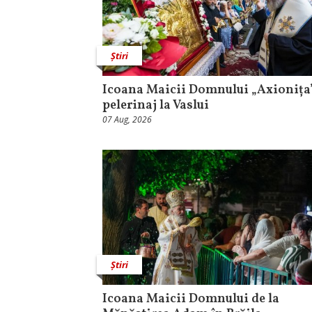
Știri
Icoana Maicii Domnului „Axionița”
pelerinaj la Vaslui
07 Aug, 2026
Știri
Icoana Maicii Domnului de la