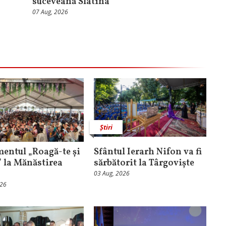
suceveană Slatina
07 Aug, 2026
Știri
entul „Roagă-te și
Sfântul Ierarh Nifon va fi
” la Mănăstirea
sărbătorit la Târgoviște
03 Aug, 2026
026