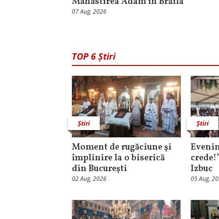
Mănăstirea Adam în Brăila
07 Aug, 2026
TOP 6 Știri
Știri
Știri
Moment de rugăciune şi
Evenim
împlinire la o biserică
crede!
din Bucureşti
Izbuc
02 Aug, 2026
05 Aug, 2