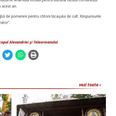
n acest an.
lujbă de pomenire pentru ctitorii lăcaşului de cult. Răspunsurile
rator”.
copul Alexandriei şi Teleormanului
vezi toate ›