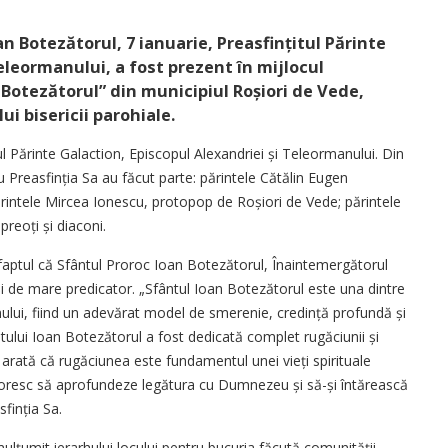
an Botezătorul, 7 ianuarie, Preasfințitul Părinte
eleormanului, a fost prezent în mijlocul
 Botezătorul” din municipiul Roșiori de Vede,
i bisericii parohiale.
tul Părinte Galaction, Episcopul Alexandriei și Teleormanului. Din
u Preasfinția Sa au făcut parte: părintele Cătălin Eugen
ărintele Mircea Ionescu, protopop de Roșiori de Vede; părintele
preoți și diaconi.
t faptul că Sfântul Proroc Ioan Botezătorul, Înaintemergătorul
 de mare predicator. „Sfântul Ioan Botezătorul este una dintre
smului, fiind un adevărat model de smerenie, credință profundă și
ntului Ioan Botezătorul a fost dedicată complet rugăciunii și
 arată că rugăciunea este fundamentul unei vieți spirituale
 doresc să aprofundeze legătura cu Dumnezeu și să-și întărească
sfinția Sa.
 mulțumit ierarhului locului pentru bucuria făcută comunității