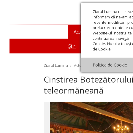
Ziarul Lumina utilizea
informăm că ne-am actu
recente modificări pr
prelucrarea datelor cu
Actualitate religioasă
T
Website-ul nostru te 
continuarea navigării 
Cookie. Nu uita totuși 
Știri
Mesaje și cuvântări
de Cookie.
Politica de Cookie
Ziarul Lumina
›
Actualitate religioasă
›
Știri
›
Ci
Cinstirea Botezătorului
teleormăneană
st
Septembrie
Octombrie
Noiembrie
Decembrie
Ianuar