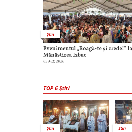
Știri
Evenimentul „Roagă-te și crede!” l
Mănăstirea Izbuc
05 Aug, 2026
TOP 6 Știri
Știri
Știri