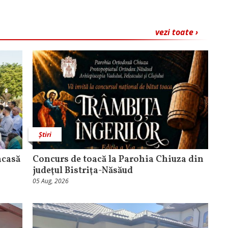
vezi toate ›
Știri
acasă
​Concurs de toacă la Parohia Chiuza din
judeţul Bistriţa-Năsăud
05 Aug, 2026