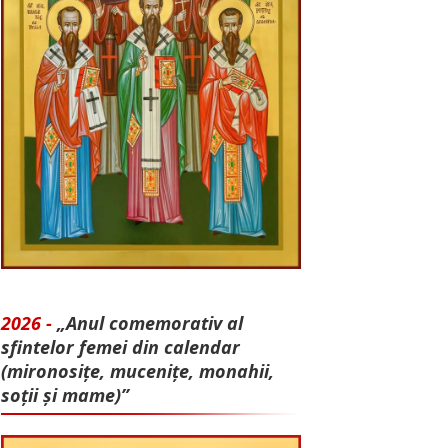
2026 -
„Anul comemorativ al
sfintelor femei din calendar
(mironosițe, mu­cenițe, monahii,
soții și mame)”