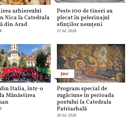
rea arhiereului
Peste 100 de tineri au
n Nica la Catedrala
plecat în pelerinajul
că din Arad
sfinților nemțeni
26
31 Iul, 2026
Știri
din Italia, într-o
Program special de
 la Mănăstirea
rugăciune în perioada
man
postului la Catedrala
Patriarhală
26
30 Iul, 2026