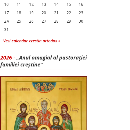
10
11
12
13
14
15
16
17
18
19
20
21
22
23
24
25
26
27
28
29
30
31
Vezi calendar crestin ortodox »
2026 -
„Anul omagial al pastorației
familiei creștine”