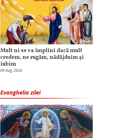
Mult ni se va împlini dacă mult
credem, ne rugăm, nădăjduim și
iubim
09 Aug, 2026
Evanghelia zilei