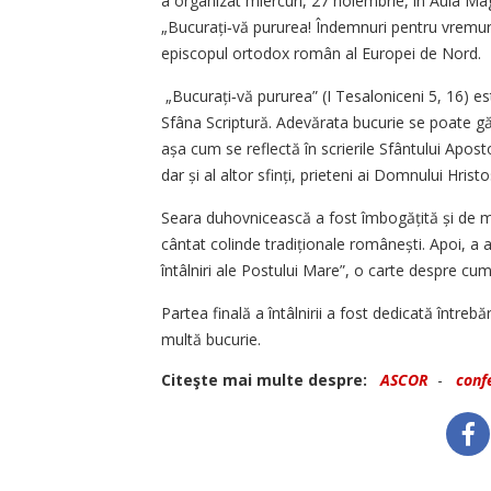
a organizat miercuri, 27 noiembrie, în Aula Ma
„Bucurați‑vă pururea! Îndemnuri pentru vremuril
episcopul ortodox român al Europei de Nord.
„Bucurați‑vă pururea” (I Tesaloniceni 5, 16) e
Sfâna Scriptură. Adevărata bucurie se poate găs
așa cum se reflectă în scrierile Sfântului Apost
dar și al altor sfinți, prieteni ai Domnului Hristo
Seara duhovnicească a fost îmbogățită și de m
cântat colinde tradiționale românești. Apoi, a av
întâlniri ale Postului Mare”, o carte despre cum
Partea finală a întâlnirii a fost dedicată întrebă
multă bucurie.
Citeşte mai multe despre:
ASCOR
-
conf