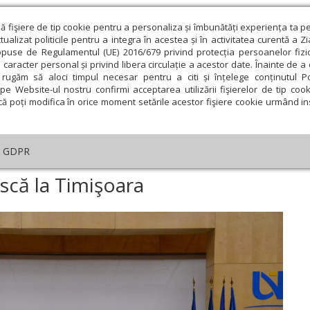
ză fişiere de tip cookie pentru a personaliza și îmbunătăți experiența ta p
alizat politicile pentru a integra în acestea și în activitatea curentă a Z
opuse de Regulamentul (UE) 2016/679 privind protecția persoanelor fizi
 caracter personal și privind libera circulație a acestor date. Înainte de 
eologie și spiritualitate
Educaţie și Cultură
Societate
rugăm să aloci timpul necesar pentru a citi și înțelege conținutul Pol
pe Website-ul nostru confirmi acceptarea utilizării fişierelor de tip cook
că poți modifica în orice moment setările acestor fişiere cookie urmând ins
An omagial
Comunicate de presă
Documentar
GDPR
nferinţă duhovnicească la Timişoara
scă la Timişoara
ie
Februarie
Martie
Aprilie
Mai
Iunie