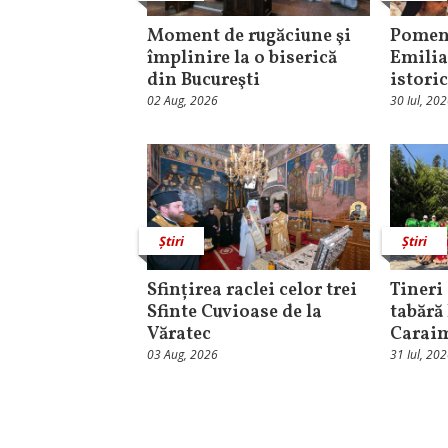
Moment de rugăciune şi
Pomeni
împlinire la o biserică
Emilia
din Bucureşti
istori
02 Aug, 2026
30 Iul, 20
Știri
Știri
Sfințirea raclei celor trei
Tineri 
Sfinte Cuvioase de la
tabără
Văratec
Carai
03 Aug, 2026
31 Iul, 20