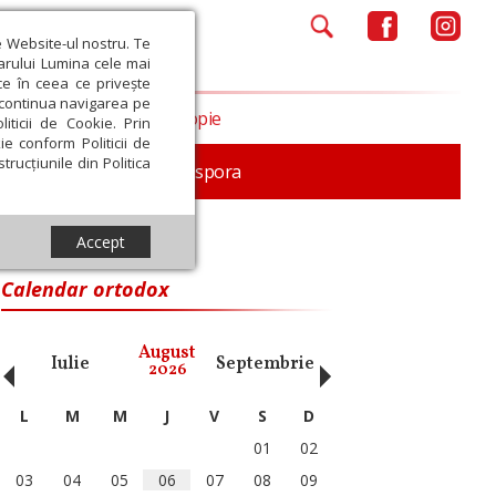
e Website-ul nostru. Te
iarului Lumina cele mai
ce în ceea ce privește
a continua navigarea pe
Opinii
Filantropie
iticii de Cookie. Prin
ie conform Politicii de
trucțiunile din Politica
In memoriam
Diaspora
Accept
Calendar ortodox
‹
›
August
Iulie
Septembrie
Octombrie
Noiembri
2026
L
M
M
J
V
S
D
01
02
03
04
05
06
07
08
09