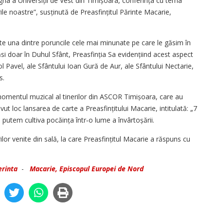
gna a Universiții de Vest din Timișoara, conferința cu tema
e noastre”, susținută de Preasfințitul Părinte Macarie,
ste una dintre poruncile cele mai minunate pe care le găsim în
i doar în Duhul Sfânt, Preasfinția Sa evidențiind acest aspect
ol Pavel, ale Sfântului Ioan Gură de Aur, ale Sfântului Nectarie,
s.
omentul muzical al tinerilor din ASCOR Timișoara, care au
ut loc lansarea de carte a Preasfințitului Macarie, intitulată: „7
 putem cultiva pocăința într‑o lume a învârtoșării.
rilor venite din sală, la care Preasfințitul Macarie a răspuns cu
erinta
-
Macarie, Episcopul Europei de Nord