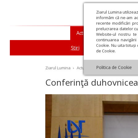
Ziarul Lumina utilizea
informăm că ne-am actu
recente modificări pr
prelucrarea datelor cu
Actualitate religioasă
T
Website-ul nostru te 
continuarea navigării 
Cookie. Nu uita totuși 
Știri
Mesaje și cuvântări
de Cookie.
Politica de Cookie
Ziarul Lumina
›
Actualitate religioasă
›
Știri
›
Co
Conferinţă duhovnicea
st
Septembrie
Octombrie
Noiembrie
Decembrie
Ianuar