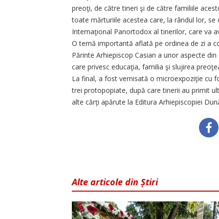
preoţi, de către tineri şi de către familiile ac
toate mărturiile acestea care, la rândul lor, s
Internaţional Panortodox al tinerilor, care va a
O temă importantă aflată pe ordinea de zi a con
Părinte Arhiepiscop Casian a unor aspecte din c
care privesc educaţia, familia şi slujirea preoţe
La final, a fost vernisată o microexpoziţie cu foto
trei protopopiate, după care tinerii au primit 
alte cărţi apărute la Editura Arhiepiscopiei Dună
Alte articole din Știri