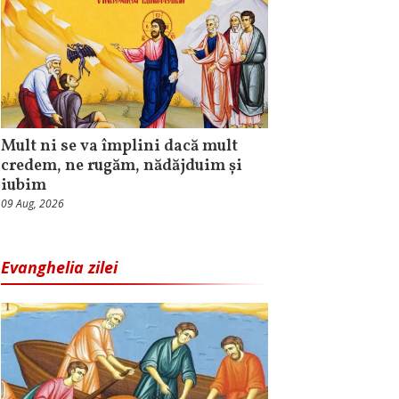
Mult ni se va împlini dacă mult
credem, ne rugăm, nădăjduim și
iubim
09 Aug, 2026
Evanghelia zilei