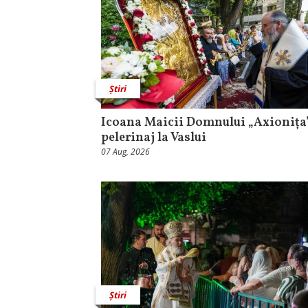
Știri
Icoana Maicii Domnului „Axionița”
pelerinaj la Vaslui
07 Aug, 2026
Știri