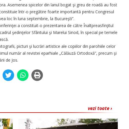
estora. Asemenea spicelor din lanul bogat şi greu de roadă au fost
e constituie într-o pregătire foarte importantă pentru Congresul
vea loc în luna septembrie, la Bucureşti”.
ferinţei a constituit-o prezentarea de către Înaltpreasfinţitul
adrul şedinţelor Sfântului şi Marelui Sinod, în special pe temele
ască.
grafii, picturi şi lucrări artistice ale copiilor din parohiile celor
ultimul număr al revistei eparhiale „Călăuză Ortodoxă”, precum şi
rii de Jos.
vezi toate ›