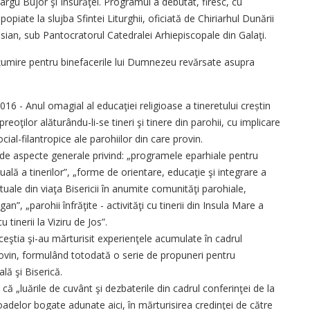
Târgu Bujor şi Însurăţei. Programul a debutat, firesc, cu
popiate la slujba Sfintei Liturghii, oficiată de Chiriarhul Dunării
asian, sub Pantocratorul Catedralei Arhiepiscopale din Galaţi.
ulţumire pentru binefacerile lui Dumnezeu revărsate asupra
016 - Anul omagial al educaţiei religioase a tineretului creștin
reoţilor alăturându-li-se tineri şi tinere din parohii, cu implicare
ial-filantropice ale parohiilor din care provin.
e de aspecte generale privind: „programele eparhiale pentru
tuală a tinerilor”, „forme de orientare, educaţie şi integrare a
nctuale din viaţa Bisericii în anumite comunităţi parohiale,
”, „parohii înfrăţite - activităţi cu tinerii din Insula Mare a
 tinerii la Viziru de Jos”.
e aceştia şi-au mărturisit experienţele acumulate în cadrul
 provin, formulând totodată o serie de propuneri pentru
ală şi Biserică.
 că „luările de cuvânt şi dezbaterile din cadrul conferinţei de la
adelor bogate adunate aici, în mărturisirea credinţei de către