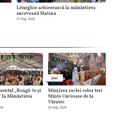
Liturghie arhierească la mănăstirea
suceveană Slatina
07 Aug, 2026
Știri
entul „Roagă-te și
Sfințirea raclei celor trei
” la Mănăstirea
Sfinte Cuvioase de la
Văratec
026
03 Aug, 2026