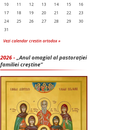
10
11
12
13
14
15
16
17
18
19
20
21
22
23
24
25
26
27
28
29
30
31
Vezi calendar crestin ortodox »
2026 -
„Anul omagial al pastorației
familiei creștine”