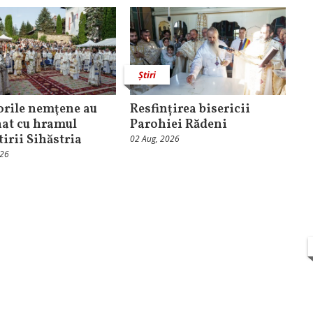
Știri
orile nemţene au
Resfințirea bisericii
at cu hramul
Parohiei Rădeni
irii Sihăstria
02 Aug, 2026
026