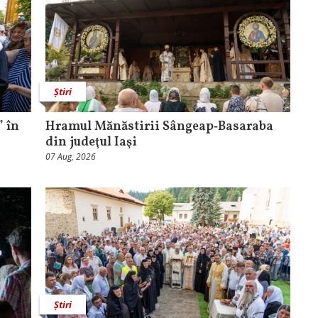
Știri
 în
Hramul Mănăstirii Sângeap‑Basaraba
din judeţul Iaşi
07 Aug, 2026
Știri