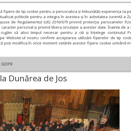
ză fişiere de tip cookie pentru a personaliza și îmbunătăți experiența ta p
alizat politicile pentru a integra în acestea și în activitatea curentă a Z
opuse de Regulamentul (UE) 2016/679 privind protecția persoanelor fizi
 caracter personal și privind libera circulație a acestor date. Înainte de 
eologie și spiritualitate
Educaţie și Cultură
Societate
rugăm să aloci timpul necesar pentru a citi și înțelege conținutul Pol
pe Website-ul nostru confirmi acceptarea utilizării fişierelor de tip cook
că poți modifica în orice moment setările acestor fişiere cookie urmând ins
An omagial
Comunicate de presă
Documentar
GDPR
nferinţă preoțească la Dunărea de Jos
la Dunărea de Jos
ie
Februarie
Martie
Aprilie
Mai
Iunie