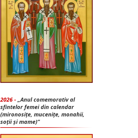
2026 -
„Anul comemorativ al
sfintelor femei din calendar
(mironosițe, mu­cenițe, monahii,
soții și mame)”