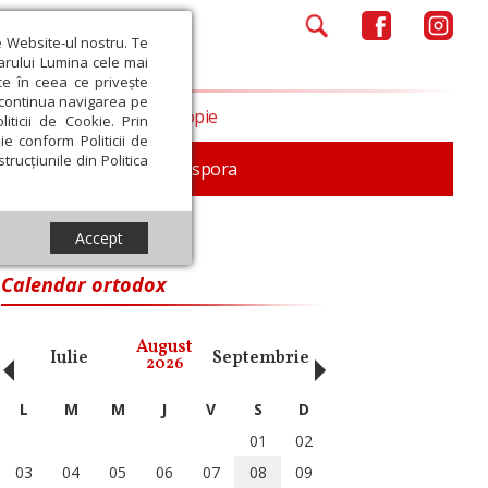
e Website-ul nostru. Te
iarului Lumina cele mai
ce în ceea ce privește
a continua navigarea pe
Opinii
Filantropie
iticii de Cookie. Prin
ie conform Politicii de
trucțiunile din Politica
In memoriam
Diaspora
Accept
Calendar ortodox
‹
›
August
Iulie
Septembrie
Octombrie
Noiembri
2026
L
M
M
J
V
S
D
01
02
03
04
05
06
07
08
09