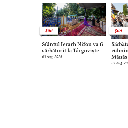
Știri
Știri
Sfântul Ierarh Nifon va fi
Sărbăt
sărbătorit la Târgoviște
culmin
Mănăst
03 Aug, 2026
07 Aug, 2