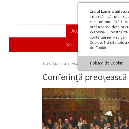
Ziarul Lumina utilizea
informăm că ne-am actu
recente modificări pr
prelucrarea datelor cu
Actualitate religioasă
T
Website-ul nostru te 
continuarea navigării 
Cookie. Nu uita totuși 
Știri
Mesaje și cuvântări
de Cookie.
Politica de Cookie
Ziarul Lumina
›
Actualitate religioasă
›
Știri
›
Co
Conferinţă preoțească 
st
Septembrie
Octombrie
Noiembrie
Decembrie
Ianuar