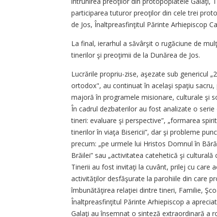
întrunirea preoţilor din protopopiatele Galaţi, 
participarea tuturor preoţilor din cele trei proto
de Jos, Înaltpreasfinţitul Părinte Arhiepiscop C
La final, ierarhul a săvârşit o rugăciune de m
tinerilor şi preoţimii de la Dunărea de Jos.
Lucrările propriu-zise, aşezate sub genericul „2
ortodox", au continuat în acelaşi spaţiu sacru, p
majoră în programele misionare, culturale şi soc
În cadrul dezbaterilor au fost analizate o seri
tineri: evaluare şi perspective”, „formarea spiri
tinerilor în viaţa Bisericii”, dar şi probleme pu
precum: „pe urmele lui Hristos Domnul în Bărăgan
Brăilei” sau „activitatea catehetică şi culturală cu
Tinerii au fost invitaţi la cuvânt, prilej cu car
activităţilor desfăşurate la parohiile din care
îmbunătăţirea relaţiei dintre tineri, Familie, Şco
Înaltpreasfinţitul Părinte Arhiepiscop a apreciat
Galaţi au însemnat o sinteză extraordinară a ro