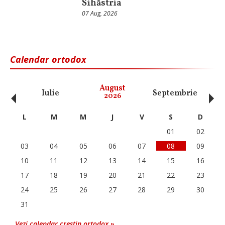
Sihăstria
07 Aug, 2026
Calendar ortodox
‹
›
August
Iulie
Septembrie
O
2026
L
M
M
J
V
S
D
01
02
03
04
05
06
07
08
09
10
11
12
13
14
15
16
17
18
19
20
21
22
23
24
25
26
27
28
29
30
31
Vezi calendar crestin ortodox »