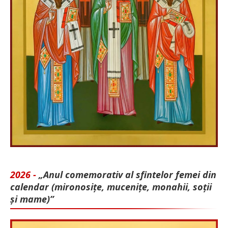
2026 -
„Anul comemorativ al sfintelor femei din
calendar (mironosițe, mu­cenițe, monahii, soții
și mame)”