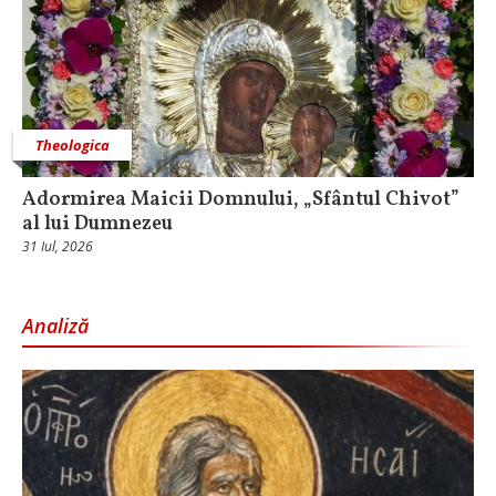
Theologica
Adormirea Maicii Domnului, „Sfântul Chivot”
al lui Dumnezeu
31 Iul, 2026
Analiză