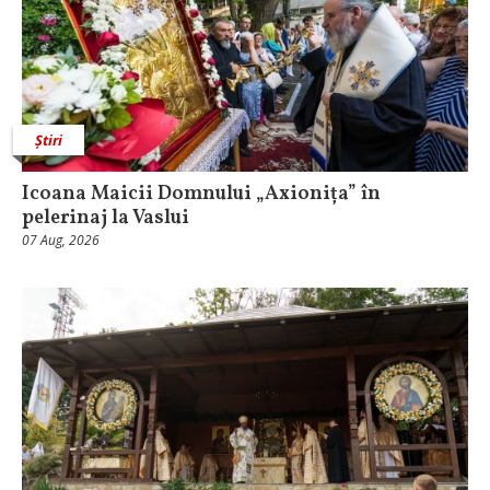
Știri
Icoana Maicii Domnului „Axionița” în
pelerinaj la Vaslui
07 Aug, 2026