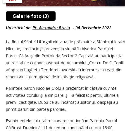
Galerie foto (3)
Un articol de:
Pr. Alexandru Briciu
-
06 Decembrie 2022
La finalul Sfintei Liturghii din ziua de prăznuire a Sfântului Ierarh
Nicolae, credincioşii prezenţi la slujbă în biserica Parohiei
Parcul Călăraşi din Protoieria Sector 2 Capitală au participat la
un recital de colinde susţinut de Ansamblul „Cor cu Dor”. Copiii
aflaţi sub bagheta Teodorei Jaworski au interpretat creații din
repertoriul internaţional de inspiraţie religioasă.
Părintele paroh Nicolae Giolu a prezentat în câteva cuvinte
activitatea corului şi a dirijoarei şi i-a felicitat pentru ultimele
premii câștigate. După ce au încântat auditoriul, oaspeții au
primit daruri din partea parohiei.
Evenimentele cultural-misionare continuă în Parohia Parcul
Călăraşi. Duminică, 11 decembrie, începând cu ora 18:00,