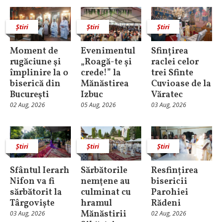
Știri
Știri
Știri
Moment de
Evenimentul
Sfințirea
rugăciune şi
„Roagă-te și
raclei celor
împlinire la o
crede!” la
trei Sfinte
biserică din
Mănăstirea
Cuvioase de la
Bucureşti
Izbuc
Văratec
02 Aug, 2026
05 Aug, 2026
03 Aug, 2026
Știri
Știri
Știri
Sfântul Ierarh
Sărbătorile
Resfințirea
Nifon va fi
nemţene au
bisericii
sărbătorit la
culminat cu
Parohiei
Târgoviște
hramul
Rădeni
Mănăstirii
03 Aug, 2026
02 Aug, 2026