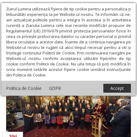
Ziarul Lumina utilizează fişiere de tip cookie pentru a personaliza și
îmbunătăți experiența ta pe Website-ul nostru. Te informăm că ne-
am actualizat politicile pentru a integra în acestea și în activitatea
curentă a Ziarului Lumina cele mai recente modificări propuse de
Regulamentul (UE) 2016/679 privind protecția persoanelor fizice în
ceea ce privește prelucrarea datelor cu caracter personal și privind
libera circulație a acestor date. Înainte de a continua navigarea pe
Website-ul nostru te rugăm să aloci timpul necesar pentru a citi și
Ziarul Lumina
›
Actualitate religioasă
›
Știri
›
„Cor cu Dor” în
înțelege conținutul Politicii de Cookie. Prin continuarea navigării pe
Biserica Parohiei Parcul Călăraşi
Website-ul nostru confirmi acceptarea utilizării fişierelor de tip
cookie conform Politicii de Cookie. Nu uita totuși că poți modifica în
„Cor cu Dor” în Biserica Parohiei Parcul
orice moment setările acestor fişiere cookie urmând instrucțiunile
din Politica de Cookie.
Călăraşi
Politica de Cookie
GDPR
Accept
Știri