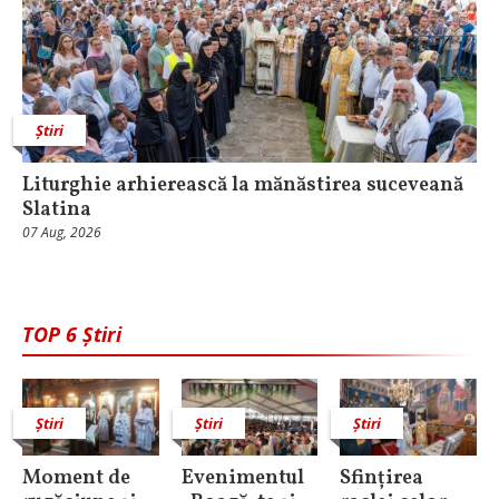
Știri
Liturghie arhierească la mănăstirea suceveană
Slatina
07 Aug, 2026
TOP 6 Știri
Știri
Știri
Știri
Moment de
Evenimentul
Sfințirea