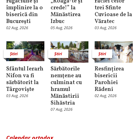
rugăciune şi
„Roagă-te și
raclei celor
împlinire la o
crede!” la
trei Sfinte
biserică din
Mănăstirea
Cuvioase de la
Bucureşti
Izbuc
Văratec
02 Aug, 2026
05 Aug, 2026
03 Aug, 2026
Știri
Știri
Știri
Sfântul Ierarh
Sărbătorile
Resfințirea
Nifon va fi
nemţene au
bisericii
sărbătorit la
culminat cu
Parohiei
Târgoviște
hramul
Rădeni
Mănăstirii
03 Aug, 2026
02 Aug, 2026
Sihăstria
07 Aug, 2026
Calendar ortodox