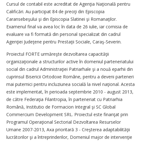
Cursul de contabil este acreditat de Agenţia Naţională pentru
Calificări. Au participat 84 de preoţi din Episcopia
Caransebeşului şi din Episcopia Slatinei şi Romanaţilor.
Examenul final va avea loc în data de 26 iulie, iar comisia de
evaluare va fi formată din personal specializat din cadrul
Agenţiei Judeţene pentru Prestaţii Sociale, Caraş-Severin.
Proiectul FORTE urmăreşte dezvoltarea capacităţii
organizaţionale a structurilor active în domeniul parteneriatului
social din cadrul Administraţiei Patriarhale şi a nouă eparhii din
cuprinsul Bisericii Ortodoxe Române, pentru a deveni parteneri
mai puternici pentru incluziunea socială la nivel naţional. Acesta
este implementat, în perioada septembrie 2010 - august 2013,
de către Federaţia Filantropia, în parteneriat cu Patriarhia
Română, Institutio de Formacion Integral şi SC Global
Commercium Development SRL. Proiectul este finanţat prin
Programul Operaţional Sectorial Dezvoltarea Resurselor
Umane 2007-2013, Axa prioritară 3 - Creşterea adaptabilităţii
lucrătorilor şi a întreprinderilor, Domeniul major de intervenţie