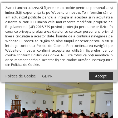
Ziarul Lumina utilizează fişiere de tip cookie pentru a personaliza și
îmbunătăți experiența ta pe Website-ul nostru. Te informăm că ne-
am actualizat politicile pentru a integra în acestea și în activitatea
curentă a Ziarului Lumina cele mai recente modificări propuse de
Regulamentul (UE) 2016/679 privind protecția persoanelor fizice în
ceea ce privește prelucrarea datelor cu caracter personal și privind
libera circulație a acestor date. Înainte de a continua navigarea pe
Website-ul nostru te rugăm să aloci timpul necesar pentru a citi și
Ziarul Lumina
›
Actualitate religioasă
›
Știri
›
Curs de
înțelege conținutul Politicii de Cookie. Prin continuarea navigării pe
contabilitate în Episcopia Caransebeşului
Website-ul nostru confirmi acceptarea utilizării fişierelor de tip
cookie conform Politicii de Cookie. Nu uita totuși că poți modifica în
Curs de contabilitate în Episcopia
orice moment setările acestor fişiere cookie urmând instrucțiunile
din Politica de Cookie.
Caransebeşului
Politica de Cookie
GDPR
Accept