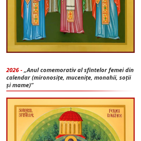
2026 -
„Anul comemorativ al sfintelor femei din
calendar (mironosițe, mu­cenițe, monahii, soții
și mame)”