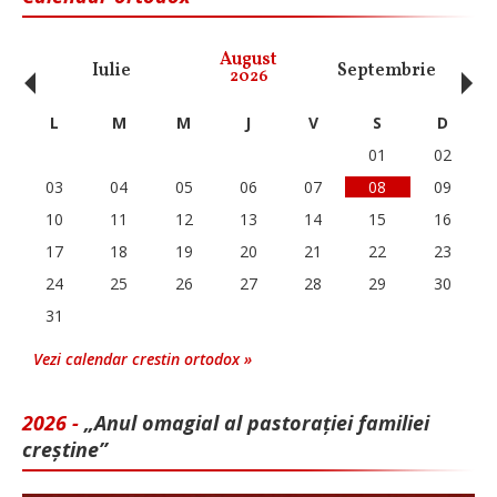
‹
›
August
Iulie
Septembrie
O
2026
L
M
M
J
V
S
D
01
02
03
04
05
06
07
08
09
10
11
12
13
14
15
16
17
18
19
20
21
22
23
24
25
26
27
28
29
30
31
Vezi calendar crestin ortodox »
2026 -
„Anul omagial al pastorației familiei
creștine”