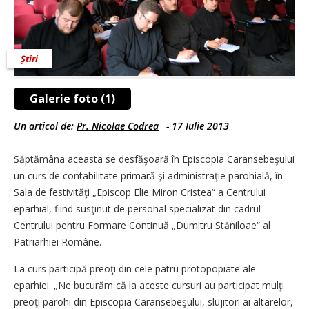
Știri
Galerie foto (1)
Un articol de:
Pr. Nicolae Codrea
-
17 Iulie 2013
Săptămâna aceasta se desfăşoară în Episcopia Caransebeşului
un curs de contabilitate primară şi administraţie parohială, în
Sala de festivităţi „Episcop Elie Miron Cristea“ a Centrului
eparhial, fiind susţinut de personal specializat din cadrul
Centrului pentru Formare Continuă „Dumitru Stăniloae“ al
Patriarhiei Române.
La curs participă preoţi din cele patru protopopiate ale
eparhiei. „Ne bucurăm că la aceste cursuri au participat mulţi
preoţi parohi din Episcopia Caransebeşului, slujitori ai altarelor,