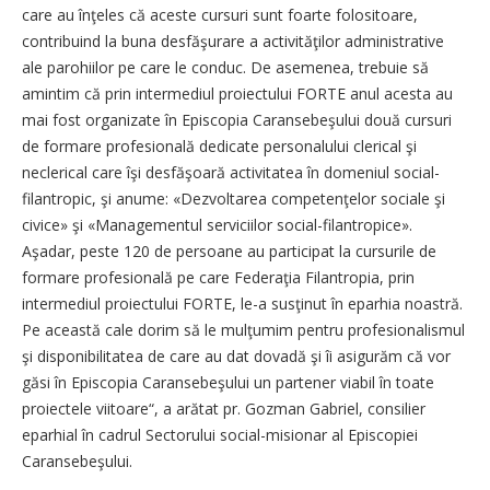
care au înţeles că aceste cursuri sunt foarte folositoare,
contribuind la buna desfăşurare a activităţilor administrative
ale parohiilor pe care le conduc. De asemenea, trebuie să
amintim că prin intermediul proiectului FORTE anul acesta au
mai fost organizate în Episcopia Caransebeşului două cursuri
de formare profesională dedicate personalului clerical şi
neclerical care îşi desfăşoară activitatea în domeniul social-
filantropic, şi anume: «Dezvoltarea competenţelor sociale şi
civice» şi «Managementul serviciilor social-filantropice».
Aşadar, peste 120 de persoane au participat la cursurile de
formare profesională pe care Federaţia Filantropia, prin
intermediul proiectului FORTE, le-a susţinut în eparhia noastră.
Pe această cale dorim să le mulţumim pentru profesionalismul
şi disponibilitatea de care au dat dovadă şi îi asigurăm că vor
găsi în Episcopia Caransebeşului un partener viabil în toate
proiectele viitoare“, a arătat pr. Gozman Gabriel, consilier
eparhial în cadrul Sectorului social-misionar al Episcopiei
Caransebeşului.