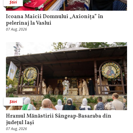
Știri
Icoana Maicii Domnului „Axionița” în
pelerinaj la Vaslui
07 Aug, 2026
Știri
Hramul Mănăstirii Sângeap‑Basaraba din
judeţul Iaşi
07 Aug, 2026