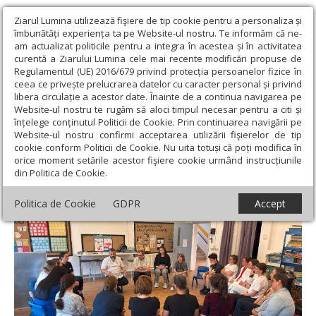
Ziarul Lumina utilizează fişiere de tip cookie pentru a personaliza și
îmbunătăți experiența ta pe Website-ul nostru. Te informăm că ne-
am actualizat politicile pentru a integra în acestea și în activitatea
curentă a Ziarului Lumina cele mai recente modificări propuse de
Regulamentul (UE) 2016/679 privind protecția persoanelor fizice în
ceea ce privește prelucrarea datelor cu caracter personal și privind
libera circulație a acestor date. Înainte de a continua navigarea pe
Website-ul nostru te rugăm să aloci timpul necesar pentru a citi și
Ziarul Lumina
›
Actualitate religioasă
›
Știri
›
Cursuri de formare
înțelege conținutul Politicii de Cookie. Prin continuarea navigării pe
desfășurate în Protopopiatul de Nord al Marii Britanii
Website-ul nostru confirmi acceptarea utilizării fişierelor de tip
cookie conform Politicii de Cookie. Nu uita totuși că poți modifica în
Cursuri de formare desfășurate în
orice moment setările acestor fişiere cookie urmând instrucțiunile
din Politica de Cookie.
Protopopiatul de Nord al Marii Britanii
Politica de Cookie
GDPR
Accept