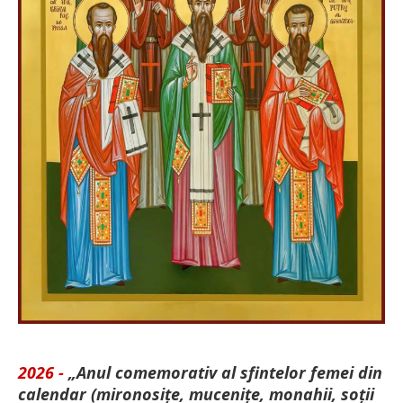
2026 -
„Anul comemorativ al sfintelor femei din
calendar (mironosițe, mu­cenițe, monahii, soții