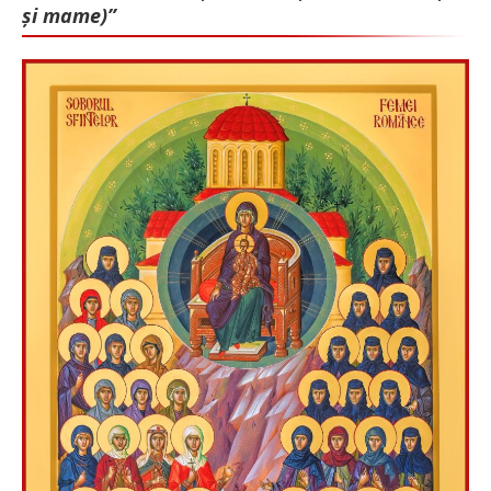
și mame)”