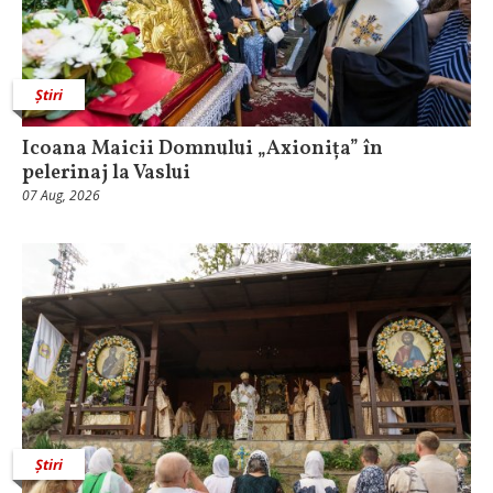
Știri
Icoana Maicii Domnului „Axionița” în
pelerinaj la Vaslui
07 Aug, 2026
Știri