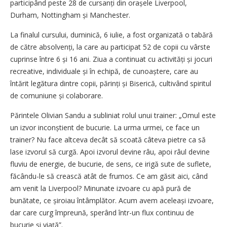
participând peste 28 de cursanți din orașele Liverpool,
Durham, Nottingham și Manchester.
La finalul cursului, duminică, 6 iulie, a fost organizată o tabără
de către absolvenți, la care au participat 52 de copii cu vârste
cuprinse între 6 și 16 ani. Ziua a continuat cu activități și jocuri
recreative, individuale și în echipă, de cunoaș­tere, care au
întărit legătura dintre copii, părinți și Biserică, cultivând spiritul
de comuniune și colaborare.
Părintele Olivian Sandu a subliniat rolul unui trainer: „Omul este
un izvor inconștient de bucurie. La urma urmei, ce face un
trainer? Nu face altceva decât să scoată câteva pietre ca să
lase izvorul să curgă. Apoi izvorul devine râu, apoi râul devine
fluviu de energie, de bucurie, de sens, ce irigă sute de suflete,
făcându-le să crească atât de frumos. Ce am găsit aici, când
am venit la Liverpool? Minunate izvoare cu apă pură de
bunătate, ce șiroiau întâmplător. Acum avem aceleași izvoare,
dar care curg împreună, sperând într-un flux continuu de
bucurie și viață”.