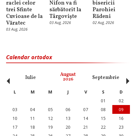
raclei celor
Nifon va fi
bisericii
trei Sfinte
sărbătorit la
Parohiei
Cuvioase de la
Târgoviște
Rădeni
Văratec
03 Aug, 2026
02 Aug, 2026
03 Aug, 2026
Calendar ortodox
‹
›
August
Iulie
Septembrie
O
2026
L
M
M
J
V
S
D
01
02
03
04
05
06
07
08
09
10
11
12
13
14
15
16
17
18
19
20
21
22
23
24
25
26
27
28
29
30