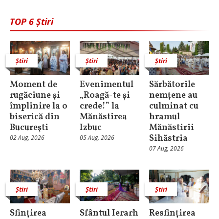
TOP 6 Știri
Știri
Știri
Știri
Moment de
Evenimentul
Sărbătorile
rugăciune şi
„Roagă-te și
nemţene au
împlinire la o
crede!” la
culminat cu
biserică din
Mănăstirea
hramul
Bucureşti
Izbuc
Mănăstirii
Sihăstria
02 Aug, 2026
05 Aug, 2026
07 Aug, 2026
Știri
Știri
Știri
Sfințirea
Sfântul Ierarh
Resfințirea