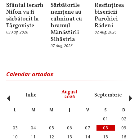
Sfântul Ierarh
Sărbătorile
Resfințirea
Nifon va fi
nemţene au
bisericii
sărbătorit la
culminat cu
Parohiei
Târgoviște
hramul
Rădeni
Mănăstirii
03 Aug, 2026
02 Aug, 2026
Sihăstria
07 Aug, 2026
Calendar ortodox
‹
›
August
Iulie
Septembrie
O
2026
L
M
M
J
V
S
D
01
02
03
04
05
06
07
08
09
10
11
12
13
14
15
16