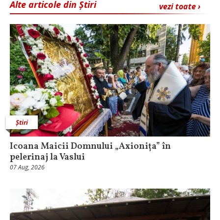
Alte articole din Știri
vezi toate ›
Știri
Icoana Maicii Domnului „Axionița” în
pelerinaj la Vaslui
07 Aug, 2026