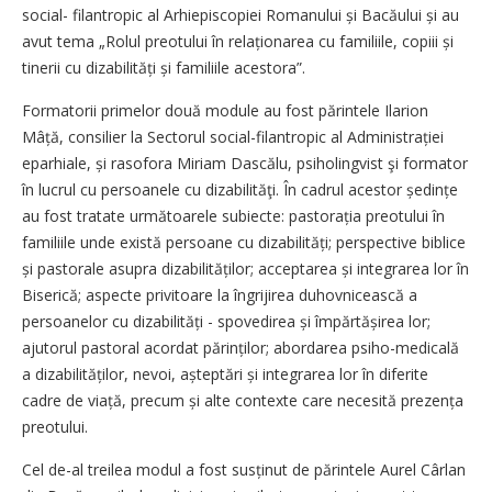
social- filantropic al Arhiepiscopiei Romanului și Bacăului și au
avut tema „Rolul preotului în relaționarea cu familiile, copiii și
tinerii cu dizabi­lități și familiile acestora”.
Formatorii primelor două module au fost părintele Ilarion
Mâță, consilier la Sectorul social-filantropic al Administrației
eparhiale, și raso­fora Miriam Dascălu, psiholingvist şi formator
în lucrul cu persoanele cu dizabilităţi. În cadrul acestor ședințe
au fost tratate următoarele subiecte: pastorația preotului în
familiile unde există persoane cu dizabilități; perspective biblice
și pastorale asupra dizabilităților; acceptarea și integrarea lor în
Biserică; aspecte privitoare la îngrijirea duhovnicească a
persoanelor cu dizabilități - spovedirea și împărtă­șirea lor;
ajutorul pastoral acordat părinților; abordarea psiho-medicală
a dizabilităților, nevoi, aștep­tări și integrarea lor în diferite
cadre de viață, precum și alte contexte care necesită prezența
preotului.
Cel de-al treilea modul a fost susținut de părintele Aurel Cârlan