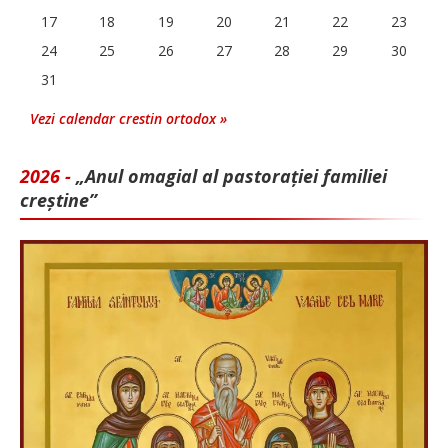
17
18
19
20
21
22
23
24
25
26
27
28
29
30
31
Vezi calendar crestin ortodox »
2026 -
„Anul omagial al pastorației familiei
creștine”