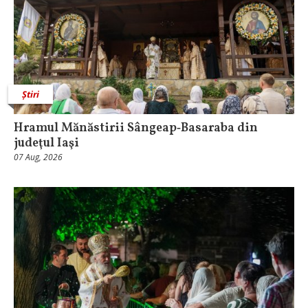
Știri
Hramul Mănăstirii Sângeap‑Basaraba din
judeţul Iaşi
07 Aug, 2026