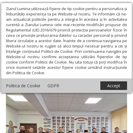
Ziarul Lumina utilizează fişiere de tip cookie pentru a personaliza și
îmbunătăți experiența ta pe Website-ul nostru. Te informăm că ne-
am actualizat politicile pentru a integra în acestea și în activitatea
curentă a Ziarului Lumina cele mai recente modificări propuse de
Regulamentul (UE) 2016/679 privind protecția persoanelor fizice în
ceea ce privește prelucrarea datelor cu caracter personal și privind
libera circulație a acestor date. Înainte de a continua navigarea pe
Website-ul nostru te rugăm să aloci timpul necesar pentru a citi și
Ziarul Lumina
›
Actualitate religioasă
›
Știri
›
Cursuri de formare
înțelege conținutul Politicii de Cookie. Prin continuarea navigării pe
şi informare despre dizabilităţi organizate în Protopopiatul Oneşti
Website-ul nostru confirmi acceptarea utilizării fişierelor de tip
cookie conform Politicii de Cookie. Nu uita totuși că poți modifica în
Cursuri de formare şi informare despre
orice moment setările acestor fişiere cookie urmând instrucțiunile
din Politica de Cookie.
dizabilităţi organizate în Protopopiatul
Oneşti
Politica de Cookie
GDPR
Accept