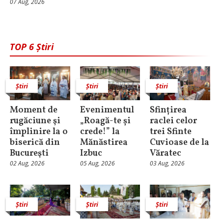
07 Aug, 2026
TOP 6 Știri
Știri
Știri
Știri
Moment de
Evenimentul
Sfințirea
rugăciune şi
„Roagă-te și
raclei celor
împlinire la o
crede!” la
trei Sfinte
biserică din
Mănăstirea
Cuvioase de la
Bucureşti
Izbuc
Văratec
02 Aug, 2026
05 Aug, 2026
03 Aug, 2026
Știri
Știri
Știri