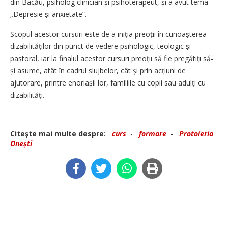
din Bacău, psiholog clinician și psihoterapeut, și a avut tema
„Depresie și anxietate”.
Scopul acestor cursuri este de a iniția preoții în cunoașterea
dizabi­lităților din punct de vedere psihologic, teologic și
pastoral, iar la finalul acestor cursuri preoții să fie pregătiți să-
și asume, atât în cadrul slujbelor, cât și prin acțiuni de
ajutorare, printre enoriașii lor, familiile cu copii sau adulți cu
dizabilități.
Citeşte mai multe despre:
curs
-
formare
-
Protoieria
Onești