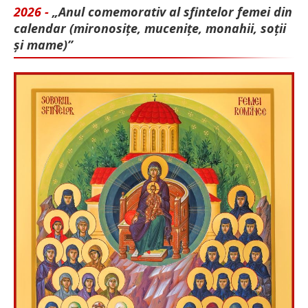
2026 -
„Anul comemorativ al sfintelor femei din
calendar (mironosițe, mu­cenițe, monahii, soții
și mame)”