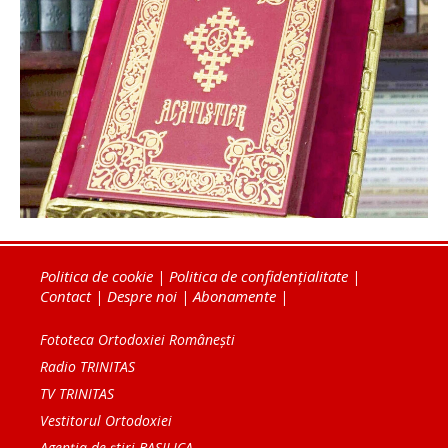
Politica de cookie
|
Politica de confidențialitate
|
Contact
|
Despre noi
|
Abonamente
|
Fototeca Ortodoxiei Românești
Radio TRINITAS
TV TRINITAS
Vestitorul Ortodoxiei
Agenţia de ştiri BASILICA