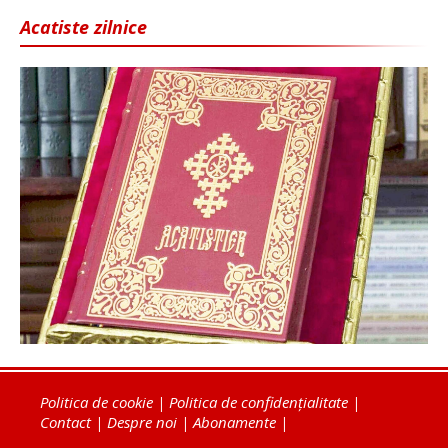
Acatiste zilnice
Politica de cookie
|
Politica de confidențialitate
|
Contact
|
Despre noi
|
Abonamente
|