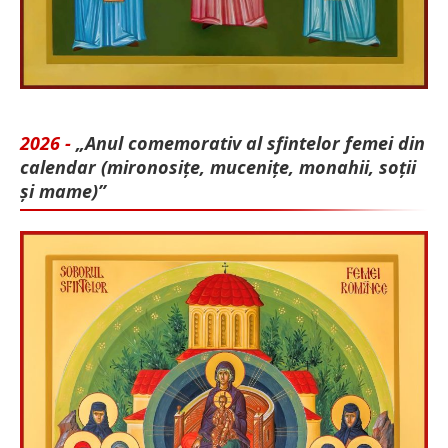
2026 -
„Anul comemorativ al sfintelor femei din
calendar (mironosițe, mu­cenițe, monahii, soții
și mame)”