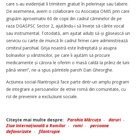
care s-au evidențiat îi trimitem gratuit în pelerinaje sau tabere.
De asemenea, avem o colaborare cu Asociația OMIS prin care
grupăm aproximativ 60 de copii din cadrul căminelor de pe
raza DGASPSC Sector 2, ajutându-i să învețe să cânte vocal
sau instrumental. Totodată, am ajutat adulți să-și găsească un
serviciu cu carte de muncă în cadrul firmei care administrează
cimitirul parohial. Grija noastră este îndreptată și asupra
bolnavilor și vârstnicilor, pe care îi ajutăm să procure
medicamente și cărora le oferim o masă caldă la prânz de luni
până vineri”, ne-a spus părintele paroh Dan Gheorghe.
Acțiunea social-filantropică face parte dintr-un amplu program
de integrare a persoanelor de etnie romă din comunitate, cu
rol de prevenire a excluziunii sociale.
Citeşte mai multe despre:
Parohia Mărcuța
-
daruri
-
Ziua Internațională a Romilor
-
romi
-
persoane
defavorizate
-
filantropie