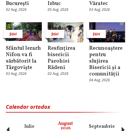
Bucureşti
Izbuc
Văratec
02 Aug, 2026
05 Aug, 2026
03 Aug, 2026
Știri
Știri
Știri
Sfântul Ierarh
Resfințirea
Recunoaștere
Nifon va fi
bisericii
pentru
sărbătorit la
Parohiei
slujirea
Târgoviște
Rădeni
Bisericii și a
comunității
03 Aug, 2026
02 Aug, 2026
04 Aug, 2026
Calendar ortodox
August
Iulie
Septembrie
O
2026