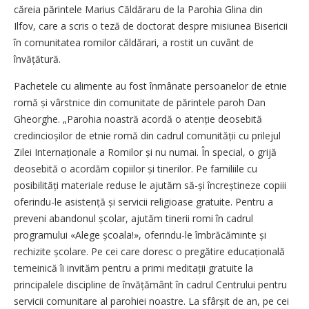
căreia părintele Marius Căldăraru de la Parohia Glina din
Ilfov, care a scris o teză de doctorat despre misiunea Bisericii
în comunitatea romilor căldărari, a rostit un cuvânt de
învățătură.
Pachetele cu alimente au fost înmânate persoanelor de etnie
romă și vârstnice din comunitate de părintele paroh Dan
Gheorghe. „Parohia noastră acordă o atenție deosebită
credincioșilor de etnie romă din cadrul comunității cu prilejul
Zilei Internaționale a Romilor și nu numai. În special, o grijă
deosebită o acordăm copiilor și tinerilor. Pe familiile cu
posibilități materiale reduse le ajutăm să-și încreștineze copiii
oferindu-le asistență și servicii religioase gratuite. Pentru a
preveni abandonul școlar, ajutăm tinerii romi în cadrul
programului «Alege școala!», oferindu-le îmbrăcăminte și
rechizite școlare. Pe cei care doresc o pregătire educațională
temeinică îi invităm pentru a primi meditații gratuite la
principalele discipline de învățământ în cadrul Centrului pentru
servicii comunitare al parohiei noastre. La sfârșit de an, pe cei