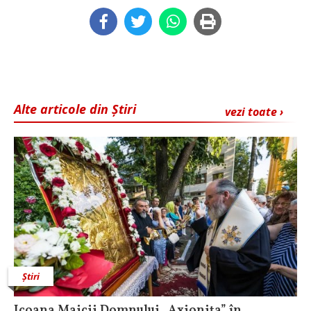
Alte articole din Știri
vezi toate ›
Știri
Icoana Maicii Domnului „Axionița” în