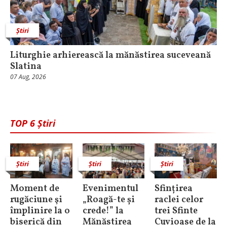
Știri
Liturghie arhierească la mănăstirea suceveană
Slatina
07 Aug, 2026
TOP 6 Știri
Știri
Știri
Știri
Moment de
Evenimentul
Sfințirea
rugăciune şi
„Roagă-te și
raclei celor
împlinire la o
crede!” la
trei Sfinte
biserică din
Mănăstirea
Cuvioase de la