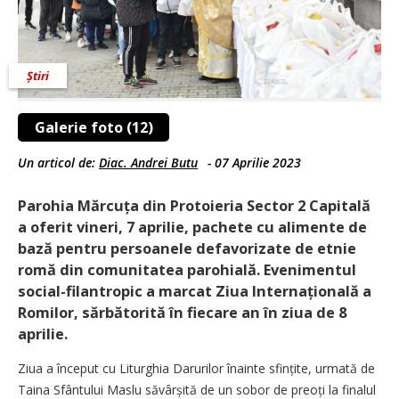
Știri
Galerie foto (12)
Un articol de:
Diac. Andrei Butu
-
07 Aprilie 2023
Parohia Mărcuța din Protoieria Sector 2 Capitală
a oferit vineri, 7 aprilie, pachete cu alimente de
bază pentru persoanele defavorizate de etnie
romă din comunitatea parohială. Evenimentul
social-filantropic a marcat ­Ziua Internațională a
Romilor, sărbătorită în fiecare an în ziua de 8
aprilie.
Ziua a început cu Liturghia Darurilor înainte sfințite, urmată de
Taina Sfântului Maslu săvârșită de un sobor de preoți la finalul