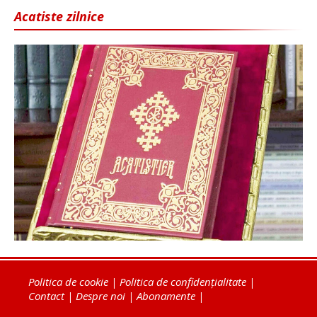
Acatiste zilnice
Politica de cookie
|
Politica de confidențialitate
|
Contact
|
Despre noi
|
Abonamente
|