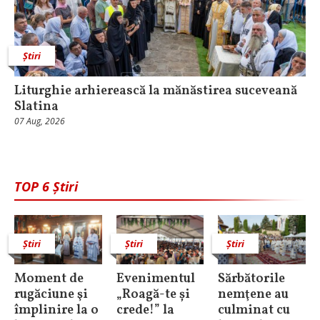
Știri
Liturghie arhierească la mănăstirea suceveană
Slatina
07 Aug, 2026
TOP 6 Știri
Știri
Știri
Știri
Moment de
Evenimentul
Sărbătorile
rugăciune şi
„Roagă-te și
nemţene au
împlinire la o
crede!” la
culminat cu