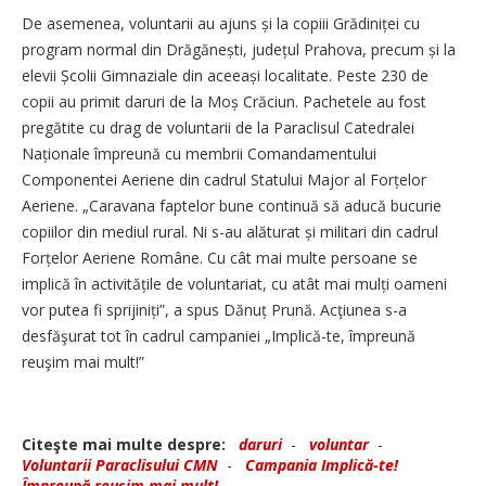
De asemenea, voluntarii au ajuns și la copiii Grădiniței cu
program normal din Drăgănești, județul Prahova, precum și la
elevii Școlii Gimnaziale din aceeași localitate. Peste 230 de
copii au primit daruri de la Moș Crăciun. Pachetele au fost
pregătite cu drag de voluntarii de la Paraclisul Catedralei
Naționale împreună cu membrii Comandamentului
Componentei Aeriene din cadrul Statului Major al Forțelor
Aeriene. „Caravana faptelor bune continuă să aducă bucurie
copiilor din mediul rural. Ni s-au alăturat și militari din cadrul
Forțelor Aeriene Române. Cu cât mai multe persoane se
implică în activitățile de voluntariat, cu atât mai mulți oameni
vor putea fi sprijiniți”, a spus Dănuț Prună. Acţiunea s-a
desfăşurat tot în cadrul campaniei „Implică-te, împreună
reuşim mai mult!”
Citeşte mai multe despre:
daruri
-
voluntar
-
Voluntarii Paraclisului CMN
-
Campania Implică-te!
Împreună reușim mai mult!