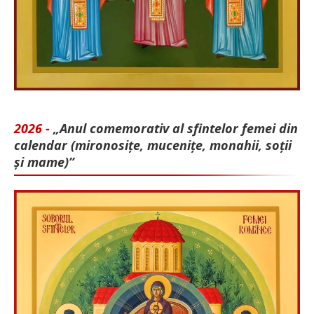
2026 -
„Anul comemorativ al sfintelor femei din
calendar (mironosițe, mu­cenițe, monahii, soții
și mame)”