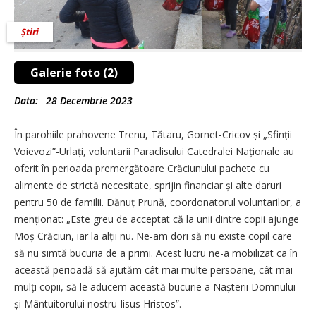
Știri
Galerie foto (2)
Data:
28 Decembrie 2023
În parohiile prahovene Trenu, Tătaru, Gornet-Cricov și „Sfinții
Voie­vo­zi”-Urlați, voluntarii Paraclisului Catedralei Naționale au
oferit în perioada premergătoare Crăciunului pachete cu
alimente de strictă necesitate, sprijin financiar și alte daruri
pentru 50 de familii. Dănuț Prună, coordonatorul voluntarilor, a
menționat: „Este greu de acceptat că la unii dintre copii ajunge
Moș Crăciun, iar la alții nu. Ne-am dori să nu existe copil care
să nu simtă bucuria de a primi. Acest lucru ne-a mobilizat ca în
această perioadă să ajutăm cât mai multe persoane, cât mai
mulți copii, să le aducem această bucurie a Nașterii Domnului
și Mântuitorului nostru Iisus Hristos”.