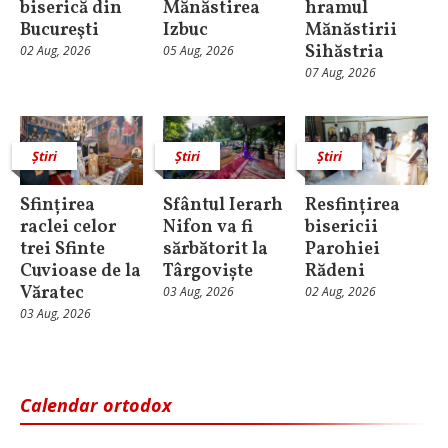
biserică din
Mănăstirea
hramul
Bucureşti
Izbuc
Mănăstirii
Sihăstria
02 Aug, 2026
05 Aug, 2026
07 Aug, 2026
Știri
Știri
Știri
Sfințirea
Sfântul Ierarh
Resfințirea
raclei celor
Nifon va fi
bisericii
trei Sfinte
sărbătorit la
Parohiei
Cuvioase de la
Târgoviște
Rădeni
Văratec
03 Aug, 2026
02 Aug, 2026
03 Aug, 2026
Calendar ortodox