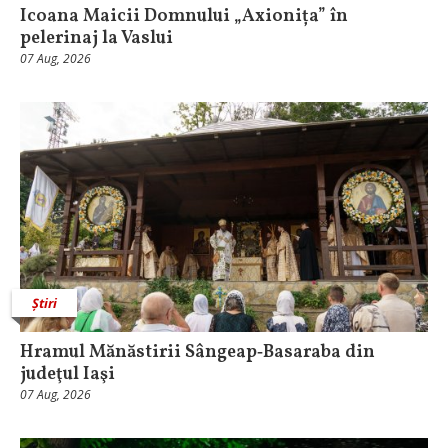
Icoana Maicii Domnului „Axionița” în
pelerinaj la Vaslui
07 Aug, 2026
Știri
Hramul Mănăstirii Sângeap‑Basaraba din
judeţul Iaşi
07 Aug, 2026