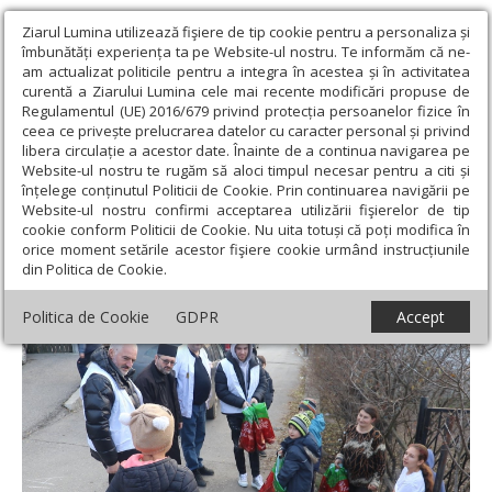
Ziarul Lumina utilizează fişiere de tip cookie pentru a personaliza și
îmbunătăți experiența ta pe Website-ul nostru. Te informăm că ne-
am actualizat politicile pentru a integra în acestea și în activitatea
curentă a Ziarului Lumina cele mai recente modificări propuse de
Regulamentul (UE) 2016/679 privind protecția persoanelor fizice în
ceea ce privește prelucrarea datelor cu caracter personal și privind
libera circulație a acestor date. Înainte de a continua navigarea pe
Website-ul nostru te rugăm să aloci timpul necesar pentru a citi și
Ziarul Lumina
›
Actualitate religioasă
›
Știri
›
Daruri oferite
înțelege conținutul Politicii de Cookie. Prin continuarea navigării pe
familiilor și copiilor din județul Prahova
Website-ul nostru confirmi acceptarea utilizării fişierelor de tip
cookie conform Politicii de Cookie. Nu uita totuși că poți modifica în
Daruri oferite familiilor și copiilor din
orice moment setările acestor fişiere cookie urmând instrucțiunile
din Politica de Cookie.
județul Prahova
Politica de Cookie
GDPR
Accept