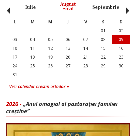
‹
›
August
Iulie
Septembrie
O
2026
L
M
M
J
V
S
D
01
02
03
04
05
06
07
08
09
10
11
12
13
14
15
16
17
18
19
20
21
22
23
24
25
26
27
28
29
30
31
Vezi calendar crestin ortodox »
2026 -
„Anul omagial al pastorației familiei
creștine”