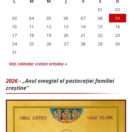
L
M
M
J
V
S
D
01
02
03
04
05
06
07
08
09
10
11
12
13
14
15
16
17
18
19
20
21
22
23
24
25
26
27
28
29
30
31
Vezi calendar crestin ortodox »
2026 -
„Anul omagial al pastorației familiei
creștine”