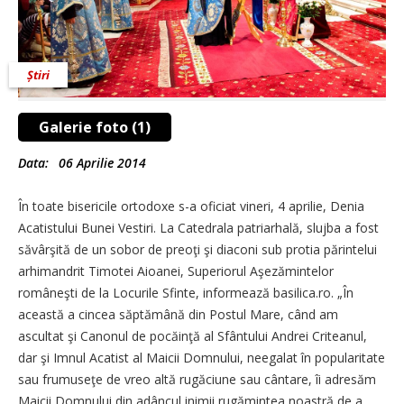
Știri
Galerie foto (1)
Data:
06 Aprilie 2014
În toate bisericile ortodoxe s-a oficiat vineri, 4 aprilie, Denia
Acatistului Bunei Vestiri. La Catedrala patriarhală, slujba a fost
săvârşită de un sobor de preoţi şi diaconi sub protia părintelui
arhimandrit Timotei Aioanei, Superiorul Aşezămintelor
româneşti de la Locurile Sfinte, informează basilica.ro. „În
această a cincea săptămână din Postul Mare, când am
ascultat şi Canonul de pocăinţă al Sfântului Andrei Criteanul,
dar şi Imnul Acatist al Maicii Domnului, neegalat în popularitate
sau frumuseţe de vreo altă rugăciune sau cântare, îi adresăm
Maicii Domnului din adâncul inimii rugămintea noastră de a