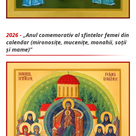
2026 -
„Anul comemorativ al sfintelor femei din
calendar (mironosițe, mu­cenițe, monahii, soții
și mame)”