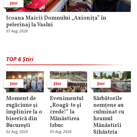
Știri
Icoana Maicii Domnului „Axionița” în
pelerinaj la Vaslui
07 Aug, 2026
TOP 6 Știri
Știri
Știri
Știri
Moment de
Evenimentul
Sărbătorile
rugăciune şi
„Roagă-te și
nemţene au
împlinire la o
crede!” la
culminat cu
biserică din
Mănăstirea
hramul
Bucureşti
Izbuc
Mănăstirii
Sihăstria
02 Aug, 2026
05 Aug, 2026