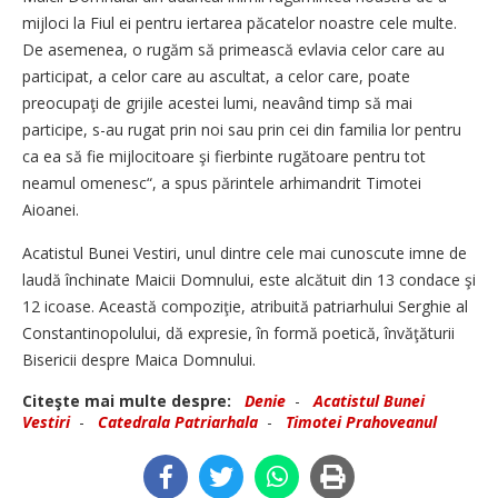
mijloci la Fiul ei pentru iertarea păcatelor noastre cele multe.
De asemenea, o rugăm să primească evlavia celor care au
participat, a celor care au ascultat, a celor care, poate
preocupaţi de grijile acestei lumi, neavând timp să mai
participe, s-au rugat prin noi sau prin cei din familia lor pentru
ca ea să fie mijlocitoare şi fierbinte rugătoare pentru tot
neamul omenesc“, a spus părintele arhimandrit Timotei
Aioanei.
Acatistul Bunei Vestiri, unul dintre cele mai cunoscute imne de
laudă închinate Maicii Domnului, este alcătuit din 13 condace şi
12 icoase. Această compoziţie, atribuită patriarhului Serghie al
Constantinopolului, dă expresie, în formă poetică, învăţăturii
Bisericii despre Maica Domnului.
Citeşte mai multe despre:
Denie
-
Acatistul Bunei
Vestiri
-
Catedrala Patriarhala
-
Timotei Prahoveanul