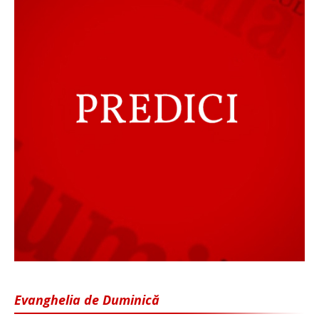
Evanghelia de Duminică