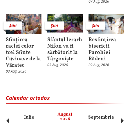
07 Aug, 2026
Știri
Știri
Știri
Sfințirea
Sfântul Ierarh
Resfințirea
raclei celor
Nifon va fi
bisericii
trei Sfinte
sărbătorit la
Parohiei
Cuvioase de la
Târgoviște
Rădeni
Văratec
03 Aug, 2026
02 Aug, 2026
03 Aug, 2026
Calendar ortodox
‹
›
August
Iulie
Septembrie
O
2026