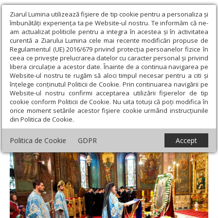
Ziarul Lumina utilizează fişiere de tip cookie pentru a personaliza și
îmbunătăți experiența ta pe Website-ul nostru. Te informăm că ne-
am actualizat politicile pentru a integra în acestea și în activitatea
curentă a Ziarului Lumina cele mai recente modificări propuse de
Regulamentul (UE) 2016/679 privind protecția persoanelor fizice în
ceea ce privește prelucrarea datelor cu caracter personal și privind
libera circulație a acestor date. Înainte de a continua navigarea pe
Website-ul nostru te rugăm să aloci timpul necesar pentru a citi și
Ziarul Lumina
›
Actualitate religioasă
›
Știri
›
Denia Acatistului
înțelege conținutul Politicii de Cookie. Prin continuarea navigării pe
Bunei Vestiri la Catedrala patriarhală
Website-ul nostru confirmi acceptarea utilizării fişierelor de tip
cookie conform Politicii de Cookie. Nu uita totuși că poți modifica în
Denia Acatistului Bunei Vestiri la Catedrala
orice moment setările acestor fişiere cookie urmând instrucțiunile
din Politica de Cookie.
patriarhală
Politica de Cookie
GDPR
Accept