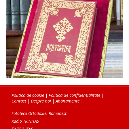
Politica de cookie
|
Politica de confidențialitate
|
Contact
|
Despre noi
|
Abonamente
|
Fototeca Ortodoxiei Românești
Radio TRINITAS
TV TRINITAS