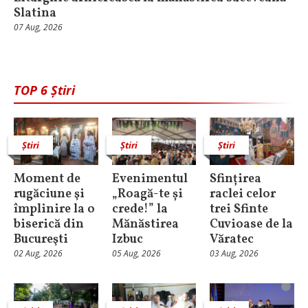
Slatina
07 Aug, 2026
TOP 6 Știri
Știri
Știri
Știri
Moment de
Evenimentul
Sfințirea
rugăciune şi
„Roagă-te și
raclei celor
împlinire la o
crede!” la
trei Sfinte
biserică din
Mănăstirea
Cuvioase de la
Bucureşti
Izbuc
Văratec
02 Aug, 2026
05 Aug, 2026
03 Aug, 2026