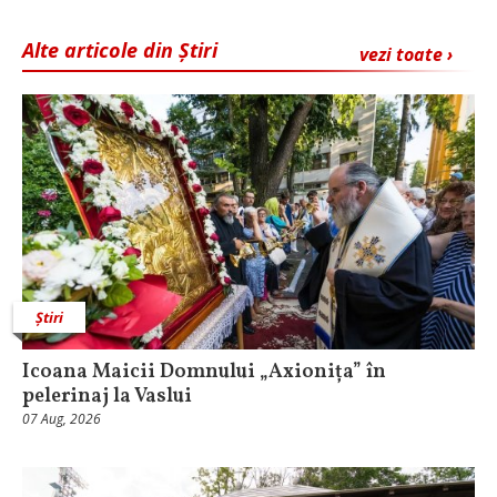
Alte articole din Știri
vezi toate ›
Știri
Icoana Maicii Domnului „Axionița” în
pelerinaj la Vaslui
07 Aug, 2026