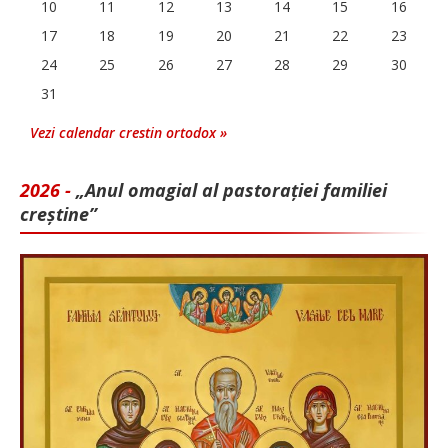
10
11
12
13
14
15
16
17
18
19
20
21
22
23
24
25
26
27
28
29
30
31
Vezi calendar crestin ortodox »
2026 -
„Anul omagial al pastorației familiei
creștine”