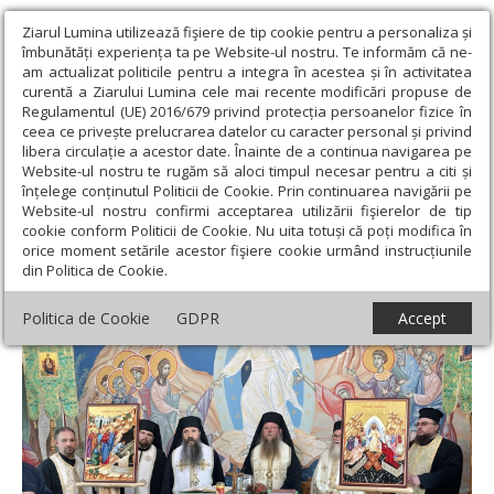
Ziarul Lumina utilizează fişiere de tip cookie pentru a personaliza și
îmbunătăți experiența ta pe Website-ul nostru. Te informăm că ne-
am actualizat politicile pentru a integra în acestea și în activitatea
curentă a Ziarului Lumina cele mai recente modificări propuse de
Regulamentul (UE) 2016/679 privind protecția persoanelor fizice în
ceea ce privește prelucrarea datelor cu caracter personal și privind
libera circulație a acestor date. Înainte de a continua navigarea pe
Website-ul nostru te rugăm să aloci timpul necesar pentru a citi și
Ziarul Lumina
›
Actualitate religioasă
›
Știri
›
Doi ierarhi au
înțelege conținutul Politicii de Cookie. Prin continuarea navigării pe
liturghisit la Vâgani-Toplița, județul Harghita
Website-ul nostru confirmi acceptarea utilizării fişierelor de tip
cookie conform Politicii de Cookie. Nu uita totuși că poți modifica în
Doi ierarhi au liturghisit la Vâgani-Toplița,
orice moment setările acestor fişiere cookie urmând instrucțiunile
din Politica de Cookie.
județul Harghita
Politica de Cookie
GDPR
Accept