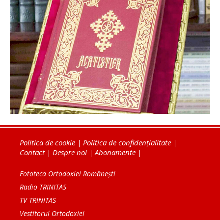
Politica de cookie
|
Politica de confidențialitate
|
Contact
|
Despre noi
|
Abonamente
|
Fototeca Ortodoxiei Românești
Radio TRINITAS
TV TRINITAS
Vestitorul Ortodoxiei