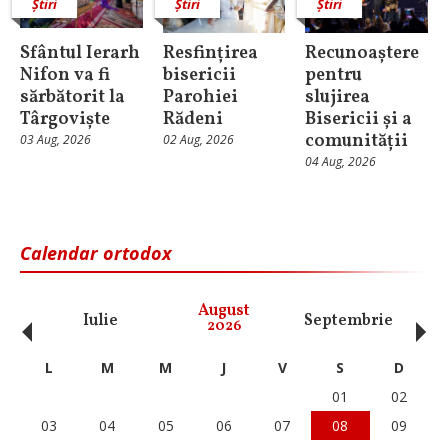
Știri
Știri
Știri
Sfântul Ierarh
Resfințirea
Recunoaștere
Nifon va fi
bisericii
pentru
sărbătorit la
Parohiei
slujirea
Târgoviște
Rădeni
Bisericii și a
comunității
03 Aug, 2026
02 Aug, 2026
04 Aug, 2026
Calendar ortodox
‹
›
August
Iulie
Septembrie
O
2026
L
M
M
J
V
S
D
01
02
03
04
05
06
07
08
09