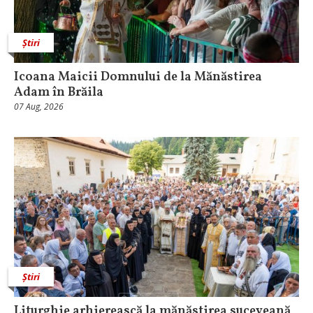
Știri
Icoana Maicii Domnului de la Mănăstirea
Adam în Brăila
07 Aug, 2026
Știri
Liturghie arhierească la mănăstirea suceveană