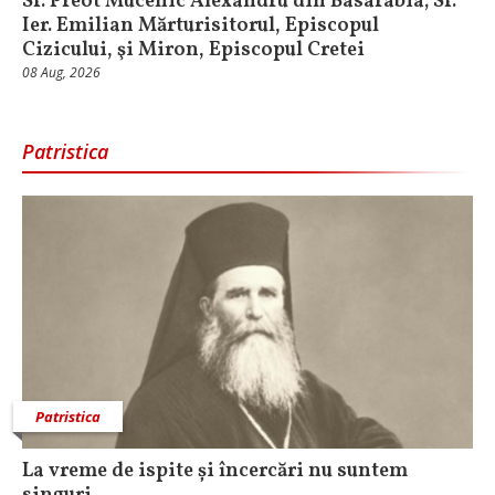
Sf. Preot Mucenic Alexandru din Basarabia; Sf.
Ier. Emilian Mărturisitorul, Episcopul
Cizicului, şi Miron, Episcopul Cretei
08 Aug, 2026
Patristica
Patristica
La vreme de ispite și încercări nu suntem