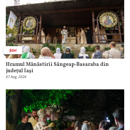
Știri
Hramul Mănăstirii Sângeap‑Basaraba din
judeţul Iaşi
07 Aug, 2026