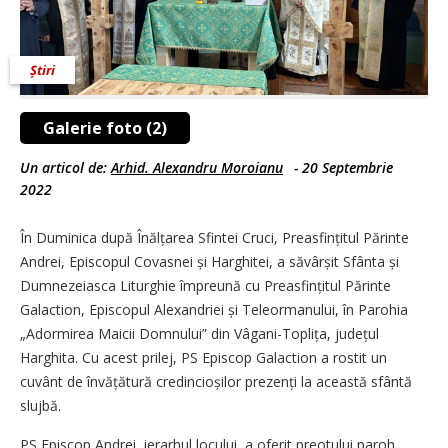
Știri
Galerie foto (2)
Un articol de:
Arhid. Alexandru Moroianu
-
20 Septembrie
2022
În Duminica după Înălțarea Sfintei Cruci, Preasfințitul Părinte
Andrei, Episcopul Covasnei și Harghitei, a săvârșit Sfânta și
Dumnezeiasca Liturghie împreună cu Preasfințitul Părinte
Galaction, Episcopul Alexandriei și Teleormanului, în Parohia
„Adormirea Maicii Domnului” din Vâgani-Toplița, județul
Harghita. Cu acest prilej, PS Episcop Galaction a rostit un
cuvânt de învățătură credincioșilor prezenți la această sfântă
slujbă.
PS Episcop Andrei, ierarhul locului, a oferit preotului paroh