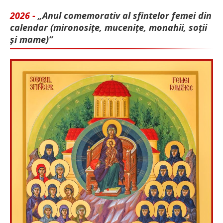
2026 -
„Anul comemorativ al sfintelor femei din
calendar (mironosițe, mu­cenițe, monahii, soții
și mame)”