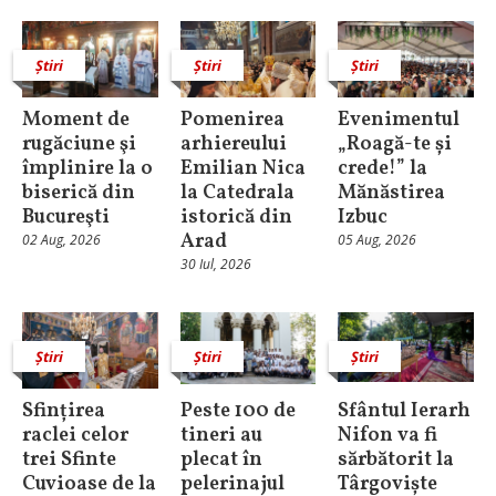
Știri
Știri
Știri
Moment de
Pomenirea
Evenimentul
rugăciune şi
arhiereului
„Roagă-te și
împlinire la o
Emilian Nica
crede!” la
biserică din
la Catedrala
Mănăstirea
Bucureşti
istorică din
Izbuc
Arad
02 Aug, 2026
05 Aug, 2026
30 Iul, 2026
Știri
Știri
Știri
Sfințirea
Peste 100 de
Sfântul Ierarh
raclei celor
tineri au
Nifon va fi
trei Sfinte
plecat în
sărbătorit la
Cuvioase de la
pelerinajul
Târgoviște