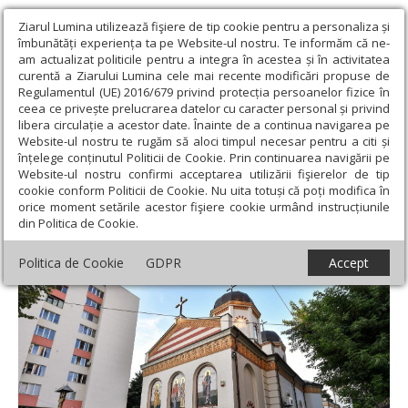
Ziarul Lumina utilizează fişiere de tip cookie pentru a personaliza și
îmbunătăți experiența ta pe Website-ul nostru. Te informăm că ne-
am actualizat politicile pentru a integra în acestea și în activitatea
curentă a Ziarului Lumina cele mai recente modificări propuse de
Regulamentul (UE) 2016/679 privind protecția persoanelor fizice în
ceea ce privește prelucrarea datelor cu caracter personal și privind
libera circulație a acestor date. Înainte de a continua navigarea pe
Website-ul nostru te rugăm să aloci timpul necesar pentru a citi și
Ziarul Lumina
›
Actualitate religioasă
›
Știri
›
Duminică va fi
înțelege conținutul Politicii de Cookie. Prin continuarea navigării pe
sfințită capela Parohiei Iancu Nou-Bălăneanu
Website-ul nostru confirmi acceptarea utilizării fişierelor de tip
cookie conform Politicii de Cookie. Nu uita totuși că poți modifica în
Duminică va fi sfințită capela Parohiei Iancu
orice moment setările acestor fişiere cookie urmând instrucțiunile
din Politica de Cookie.
Nou-Bălăneanu
Politica de Cookie
GDPR
Accept