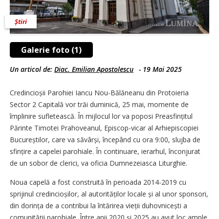
Știri
Galerie foto (1)
Un articol de:
Diac. Emilian Apostolescu
-
19 Mai 2025
Credincioșii Parohiei Iancu Nou-Bălăneanu din Protoieria
Sector 2 Capitală vor trăi duminică, 25 mai, momente de
împlinire sufletească. În mijlocul lor va poposi Preasfințitul
Părinte Timotei Prahoveanul, Episcop-vicar al Arhiepiscopiei
Bucureștilor, care va săvârși, începând cu ora 9:00, slujba de
sfințire a capelei parohiale. În continuare, ierarhul, înconjurat
de un sobor de clerici, va oficia Dumnezeiasca Liturghie.
Noua capelă a fost construită în perioada 2014-2019 cu
sprijinul credincioșilor, al autorităților locale și al unor sponsori,
din dorința de a contribui la întărirea vieții duhovnicești a
comunității parohiale. Între anii 2020 și 2025 au avut loc ample