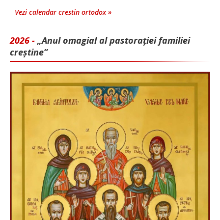
Vezi calendar crestin ortodox »
2026 -
„Anul omagial al pastorației familiei
creștine”