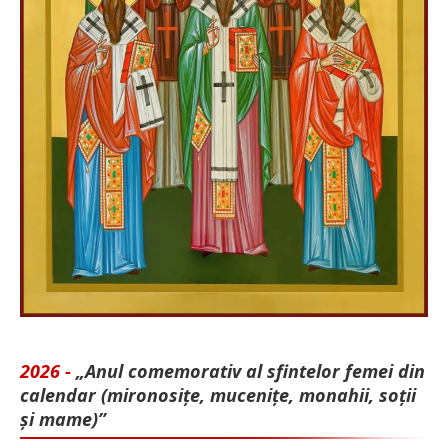
2026 -
„Anul comemorativ al sfintelor femei din
calendar (mironosițe, mu­cenițe, monahii, soții
și mame)”