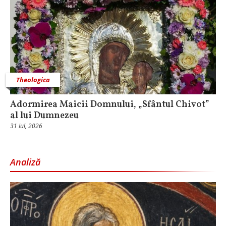
Theologica
Adormirea Maicii Domnului, „Sfântul Chivot”
al lui Dumnezeu
31 Iul, 2026
Analiză