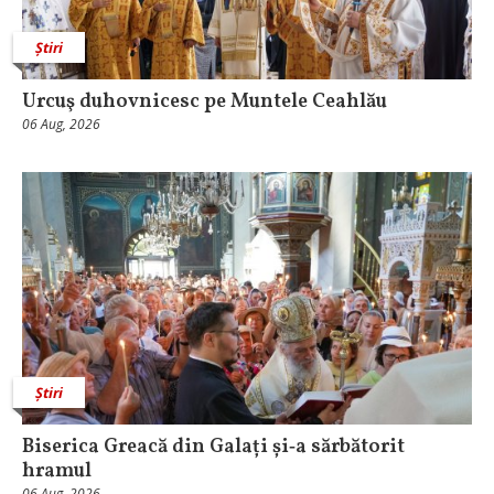
Știri
Urcuş duhovnicesc pe Muntele Ceahlău
06 Aug, 2026
Știri
Biserica Greacă din Galați și‑a sărbătorit
hramul
06 Aug, 2026