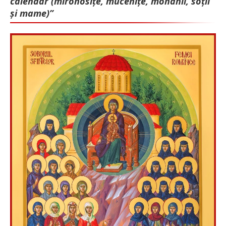
calendar (mironosițe, mu­cenițe, monahii, soții
și mame)”