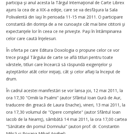
participa şi anul acesta la Târgul Internaţional de Carte Librex
ajuns la cea de a XIX-a ediţie, care se va desfăşura la Sala
Polivalentă din Iaşi în perioada 11-15 mai 2011. O participare
constantă din dorinţa de a ne cunoaşte cât mai bine cititorii şi
expectanţele lor în ceea ce ne priveşte. Paşi în întâmpinarea
celor care caută înţelesuri.
În oferta pe care Editura Doxologia o propune celor ce vor
trece pragul Târgului de carte se află titluri pentru toate
vârstele, titluri care încearcă să răspundă exigenţelor şi
aşteptărilor atât celor iniţiaţi, cât şi celor aflaţi la început de
drum.
În cadrul acestei manifestări se vor lansa joi, 12 mai 2011, la
ora 17,30 "Omilii la Psalmi" (autor Sfântul Ioan Gură de Aur,
traducere din greacă de Laura Enache), vineri, 13 mai 2011, la
ora 17,30 volumul de "Opere complete" (autor Sfântul Ioan
Iacob de la Neamţ), sâmbătă 14 mai 2011, la ora 17,00 cartea
"Sănătate din pomul Domnului" (autori prof. dr. Constantin
Milică şi Roxana Mihail Anghel).