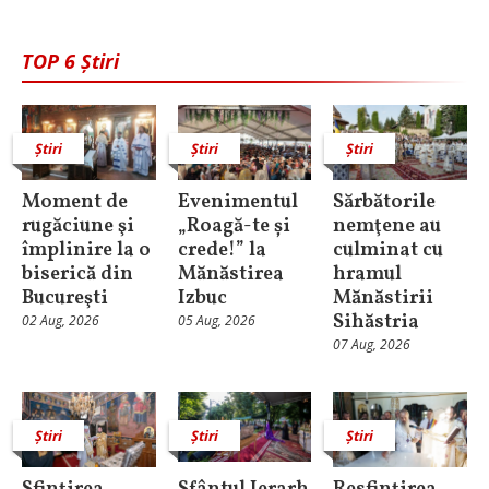
TOP 6 Știri
Știri
Știri
Știri
Moment de
Evenimentul
Sărbătorile
rugăciune şi
„Roagă-te și
nemţene au
împlinire la o
crede!” la
culminat cu
biserică din
Mănăstirea
hramul
Bucureşti
Izbuc
Mănăstirii
Sihăstria
02 Aug, 2026
05 Aug, 2026
07 Aug, 2026
Știri
Știri
Știri