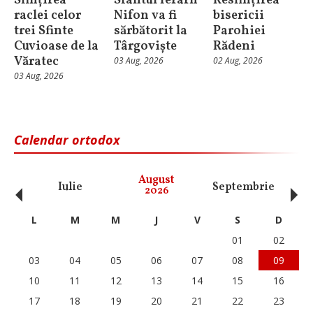
Sfințirea
Sfântul Ierarh
Resfințirea
raclei celor
Nifon va fi
bisericii
trei Sfinte
sărbătorit la
Parohiei
Cuvioase de la
Târgoviște
Rădeni
Văratec
03 Aug, 2026
02 Aug, 2026
03 Aug, 2026
Calendar ortodox
‹
›
August
Iulie
Septembrie
O
2026
L
M
M
J
V
S
D
01
02
03
04
05
06
07
08
09
10
11
12
13
14
15
16
17
18
19
20
21
22
23