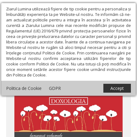
Ziarul Lumina utilizează fişiere de tip cookie pentru a personaliza și
îmbunătăți experiența ta pe Website-ul nostru. Te informăm că ne-
am actualizat politicile pentru a integra în acestea și în activitatea
curentă a Ziarului Lumina cele mai recente modificări propuse de
Regulamentul (UE) 2016/679 privind protecția persoanelor fizice în
ceea ce privește prelucrarea datelor cu caracter personal și privind
libera circulație a acestor date. Înainte de a continua navigarea pe
Website-ul nostru te rugăm să aloci timpul necesar pentru a citi și
Ziarul Lumina
›
Actualitate religioasă
›
Știri
›
Editura Doxologia
înțelege conținutul Politicii de Cookie. Prin continuarea navigării pe
la LIBREX
Website-ul nostru confirmi acceptarea utilizării fişierelor de tip
cookie conform Politicii de Cookie. Nu uita totuși că poți modifica în
Editura Doxologia la LIBREX
orice moment setările acestor fişiere cookie urmând instrucțiunile
din Politica de Cookie.
Politica de Cookie
GDPR
Accept