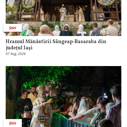
Știri
Hramul Mănăstirii Sângeap‑Basaraba din
judeţul Iaşi
07 Aug, 2026
Știri