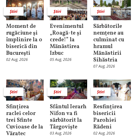
Știri
Știri
Știri
Moment de
Evenimentul
Sărbătorile
rugăciune şi
„Roagă-te și
nemţene au
împlinire la o
crede!” la
culminat cu
biserică din
Mănăstirea
hramul
Bucureşti
Izbuc
Mănăstirii
Sihăstria
02 Aug, 2026
05 Aug, 2026
07 Aug, 2026
Știri
Știri
Știri
Sfințirea
Sfântul Ierarh
Resfințirea
raclei celor
Nifon va fi
bisericii
trei Sfinte
sărbătorit la
Parohiei
Cuvioase de la
Târgoviște
Rădeni
Văratec
03 Aug, 2026
02 Aug, 2026