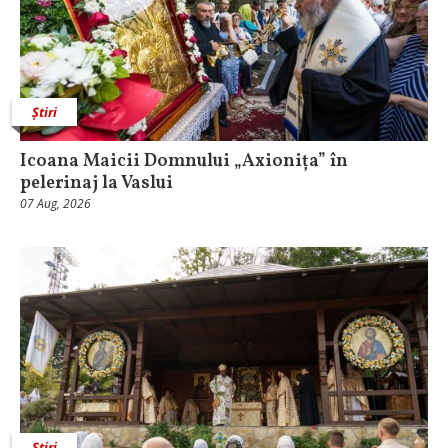
Știri
Icoana Maicii Domnului „Axionița” în
pelerinaj la Vaslui
07 Aug, 2026
Știri