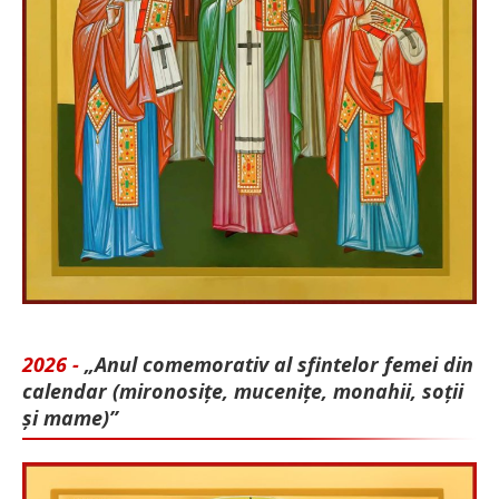
2026 -
„Anul comemorativ al sfintelor femei din
calendar (mironosițe, mu­cenițe, monahii, soții
și mame)”