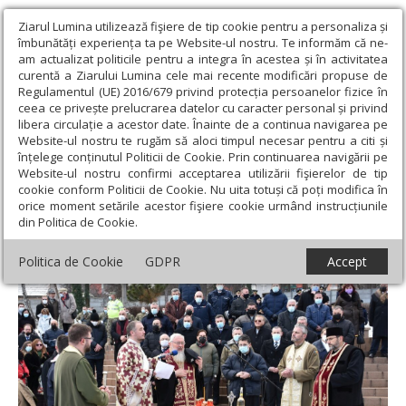
Ziarul Lumina utilizează fişiere de tip cookie pentru a personaliza și
îmbunătăți experiența ta pe Website-ul nostru. Te informăm că ne-
am actualizat politicile pentru a integra în acestea și în activitatea
curentă a Ziarului Lumina cele mai recente modificări propuse de
Regulamentul (UE) 2016/679 privind protecția persoanelor fizice în
ceea ce privește prelucrarea datelor cu caracter personal și privind
libera circulație a acestor date. Înainte de a continua navigarea pe
Website-ul nostru te rugăm să aloci timpul necesar pentru a citi și
Ziarul Lumina
›
Actualitate religioasă
›
Știri
›
Eroii Revoluției din
înțelege conținutul Politicii de Cookie. Prin continuarea navigării pe
decembrie 1989 comemorați la Cluj-Napoca
Website-ul nostru confirmi acceptarea utilizării fişierelor de tip
cookie conform Politicii de Cookie. Nu uita totuși că poți modifica în
Eroii Revoluției din decembrie 1989
orice moment setările acestor fişiere cookie urmând instrucțiunile
din Politica de Cookie.
comemorați la Cluj-Napoca
Politica de Cookie
GDPR
Accept