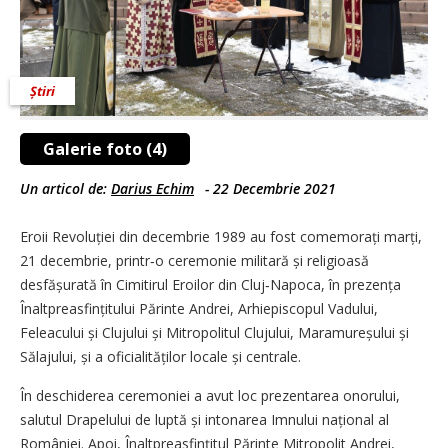
Știri
Galerie foto (4)
Un articol de:
Darius Echim
-
22 Decembrie 2021
Eroii Revoluției din decembrie 1989 au fost comemorați marți,
21 decembrie, printr‑o ceremonie militară și religioasă
desfășurată în Cimitirul Eroilor din Cluj‑Napoca, în prezența
Înaltpreasfințitului Părinte Andrei, Arhiepiscopul Vadului,
Feleacului și Clujului și Mitropolitul Clujului, Maramureșului și
Sălajului, și a oficialităților locale și centrale.
În deschiderea ceremoniei a avut loc prezentarea onorului,
salutul Drapelului de luptă și intonarea Imnului național al
României. Apoi, Înaltpreasfințitul Părinte Mitropolit Andrei,