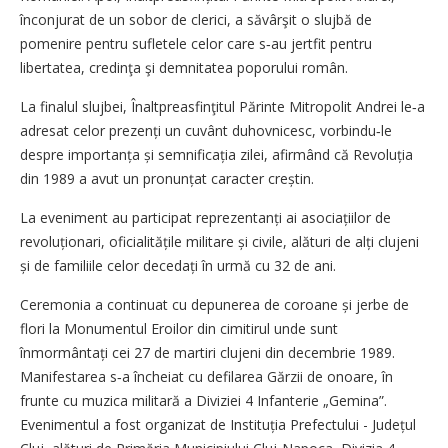
înconjurat de un sobor de clerici, a săvârşit o slujbă de
pomenire pentru sufletele celor care s‑au jertfit pentru
libertatea, credinţa şi demnitatea poporului român.
La finalul slujbei, Înaltpreasfinţitul Părinte Mitropolit Andrei le‑a
adresat celor prezenți un cuvânt duhovnicesc, vorbindu‑le
despre importanța și semnificația zilei, afirmând că Revoluția
din 1989 a avut un pronunțat caracter creștin.
La eveniment au participat reprezentanți ai asociațiilor de
revoluționari, oficialitățile militare și civile, alături de alți clujeni
și de familiile celor decedați în urmă cu 32 de ani.
Ceremonia a continuat cu depunerea de coroane și jerbe de
flori la Monumentul Eroilor din cimitirul unde sunt
înmormântați cei 27 de martiri clujeni din decembrie 1989.
Manifestarea s‑a încheiat cu defilarea Gărzii de onoare, în
frunte cu muzica militară a Diviziei 4 Infanterie „Gemina”.
Evenimentul a fost organizat de Instituția Prefectului - Județul