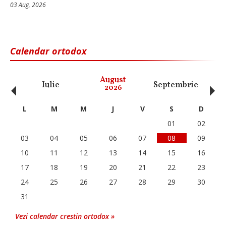
03 Aug, 2026
Calendar ortodox
‹
›
August
Iulie
Septembrie
O
2026
L
M
M
J
V
S
D
01
02
03
04
05
06
07
08
09
10
11
12
13
14
15
16
17
18
19
20
21
22
23
24
25
26
27
28
29
30
31
Vezi calendar crestin ortodox »