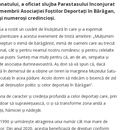
anatului, a oficiat slujba Parastasului înconjurat
 membrii Asociației Foștilor Deportați în Bărăgan,
 și numeroși credincioși.
 Sa a rostit un cuvânt de învățătură în care și-a exprimat
ti­en­tizare a acestui eveniment de tris­tă amintire: „Mulțumim
iepturi o inimă de bărăgănist, inimă de oameni care au trecut
sonal, cât și pentru neamul nostru românesc și pentru celelalte
i puțini. Sunteți mai mulți pentru că, an de an, simpatia și
ță de asociația dumneavoastră. Aș dori să vă spun că, dacă
lă în demersul de a obține un teren la marginea Muzeului Satu­
xecutați în acea pădure. Acolo dorim să ridicăm o biserică de zid
t deținuților politic și celor deportați în Bărăgan”.
ăria de caracter și credința profundă a celor depor­tați care, prin
doar să supraviețuiască, ci și să transforme zona aridă a
i, hărniciei și nădejdii.
e 1990 și urmărește atragerea unui număr cât mai mare de
lor. Din anul 2020, aceștia beneficiază de drepturi conform