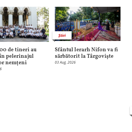
Știri
100 de tineri au
Sfântul Ierarh Nifon va fi
în pelerinajul
sărbătorit la Târgoviște
lor nemțeni
03 Aug, 2026
26