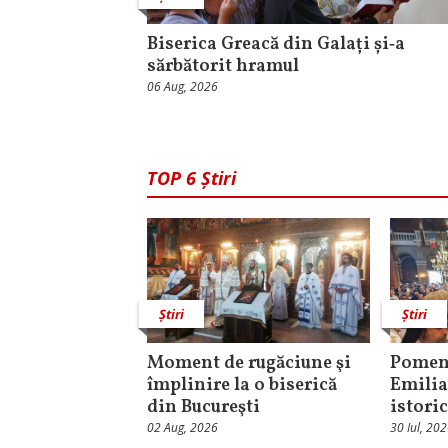
Biserica Greacă din Galați și‑a
sărbătorit hramul
06 Aug, 2026
TOP 6 Știri
Știri
Știri
Moment de rugăciune şi
Pomeni
împlinire la o biserică
Emilia
din Bucureşti
istori
02 Aug, 2026
30 Iul, 20