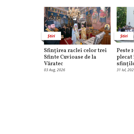
Știri
Știri
Sfințirea raclei celor trei
Peste 
Sfinte Cuvioase de la
plecat 
Văratec
sfinți
03 Aug, 2026
31 Iul, 20