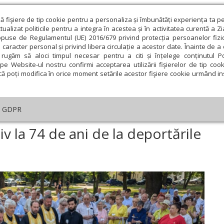
ză fişiere de tip cookie pentru a personaliza și îmbunătăți experiența ta p
alizat politicile pentru a integra în acestea și în activitatea curentă a Z
opuse de Regulamentul (UE) 2016/679 privind protecția persoanelor fizi
 caracter personal și privind libera circulație a acestor date. Înainte de 
eologie și spiritualitate
Educaţie și Cultură
Societate
rugăm să aloci timpul necesar pentru a citi și înțelege conținutul Pol
pe Website-ul nostru confirmi acceptarea utilizării fişierelor de tip cook
că poți modifica în orice moment setările acestor fişiere cookie urmând ins
An omagial
Comunicate de presă
Documentar
GDPR
eniment comemorativ la 74 de ani de la deportările în Bărăgan
la 74 de ani de la deportările
ie
Februarie
Martie
Aprilie
Mai
Iunie