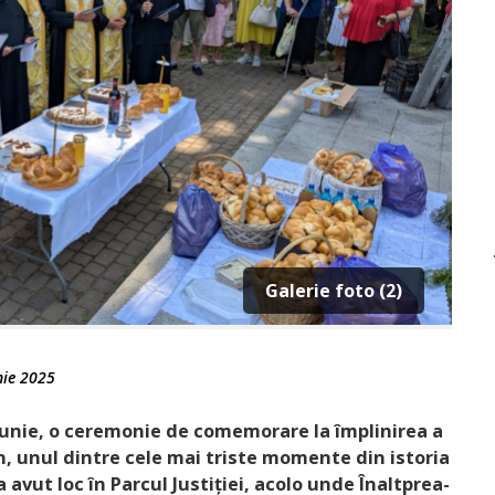
Galerie foto (2)
nie 2025
 iunie, o ceremonie de comemo­rare la împlinirea a
an, unul dintre cele mai triste momente din istoria
avut loc în Parcul Justi­ției, acolo unde Înaltprea­