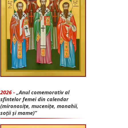
2026 -
„Anul comemorativ al
sfintelor femei din calendar
(mironosițe, mu­cenițe, monahii,
soții și mame)”