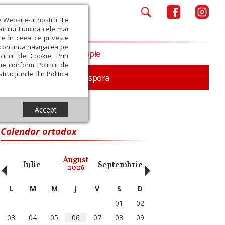
e Website-ul nostru. Te
iarului Lumina cele mai
ce în ceea ce privește
a continua navigarea pe
Opinii
Filantropie
iticii de Cookie. Prin
ie conform Politicii de
trucțiunile din Politica
In memoriam
Diaspora
Accept
Calendar ortodox
‹
›
August
Iulie
Septembrie
Octombrie
Noiembri
2026
L
M
M
J
V
S
D
01
02
03
04
05
06
07
08
09