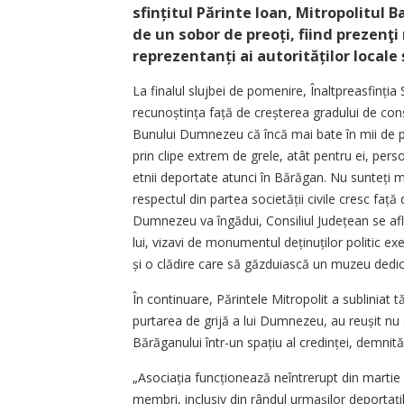
sfințitul Părinte Ioan, Mitropolitul B
de un sobor de preoți, fiind prezenţi
repre­zentanți ai autorităților locale
La finalul slujbei de pomenire, Înaltpreasfinția
recunoștința față de creșterea gradului de conș
Bunului Dumnezeu că încă mai bate în mii de p
prin clipe extrem de grele, atât pentru ei, per
etnii deportate atunci în Bărăgan. Nu sunteți ma
respectul din partea societății civile cresc fa
Dumnezeu va îngădui, Consiliul Județean se af
lui, vizavi de monumentul deținu­ților politic e
și o clădire care să găz­duiască un muzeu dedica
În continuare, Părintele Mitropolit a subliniat t
purtarea de grijă a lui Dumnezeu, au reușit nu 
Bărăganului într-un spațiu al credinței, demnități
„Asociația funcționează neîntrerupt din marti
membri, inclusiv din rândul urmașilor deportați