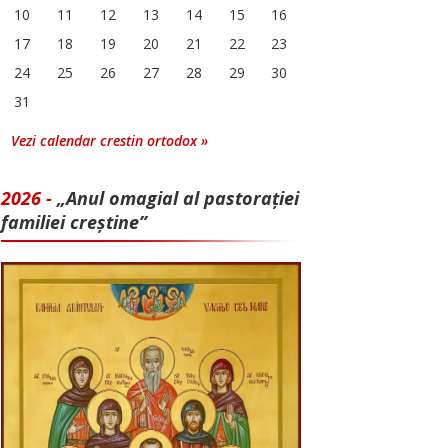
10
11
12
13
14
15
16
17
18
19
20
21
22
23
24
25
26
27
28
29
30
31
Vezi calendar crestin ortodox »
2026 -
„Anul omagial al pastorației
familiei creștine”