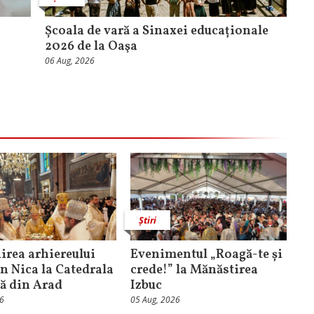
Școala de vară a Sinaxei educaționale
2026 de la Oaşa
06 Aug, 2026
Știri
rea arhiereului
Evenimentul „Roagă-te și
n Nica la Catedrala
crede!” la Mănăstirea
că din Arad
Izbuc
26
05 Aug, 2026