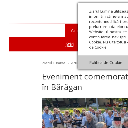
Ziarul Lumina utilizea
informăm că ne-am actu
recente modificări pr
prelucrarea datelor cu
Actualitate religioasă
T
Website-ul nostru te 
continuarea navigării 
Cookie. Nu uita totuși 
Știri
Mesaje și cuvântări
de Cookie.
Politica de Cookie
Ziarul Lumina
›
Actualitate religioasă
›
Știri
›
Ev
Eveniment comemorativ 
în Bărăgan
st
Septembrie
Octombrie
Noiembrie
Decembrie
Ianuar