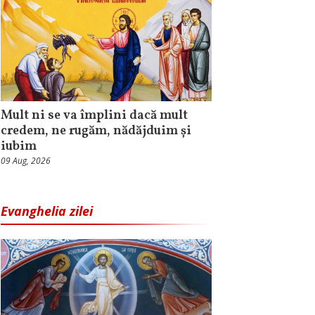
Mult ni se va împlini dacă mult
credem, ne rugăm, nădăjduim și
iubim
09 Aug, 2026
Evanghelia zilei