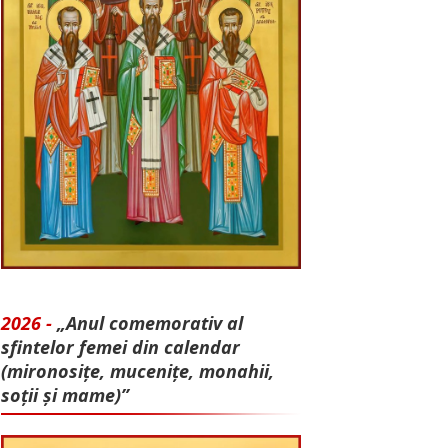
2026 -
„Anul comemorativ al
sfintelor femei din calendar
(mironosițe, mu­cenițe, monahii,
soții și mame)”