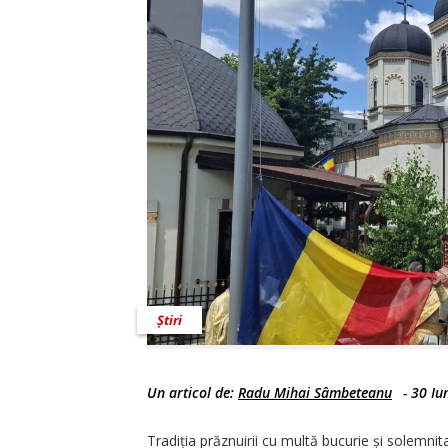
Știri
Un articol de:
Radu Mihai Sâmbeteanu
-
30 Iu
Tradiția prăznuirii cu multă bucurie și solemnita