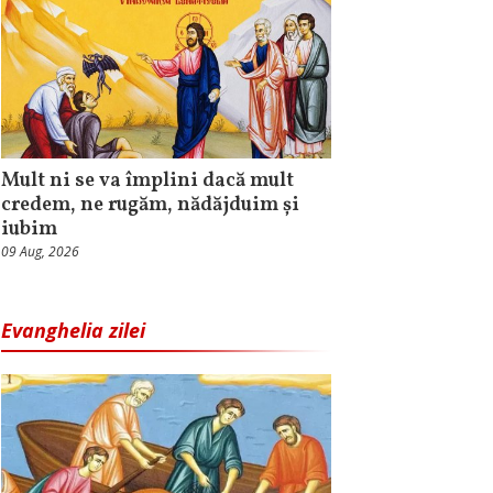
Mult ni se va împlini dacă mult
credem, ne rugăm, nădăjduim și
iubim
09 Aug, 2026
Evanghelia zilei