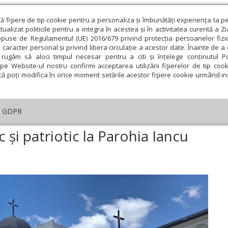
ză fişiere de tip cookie pentru a personaliza și îmbunătăți experiența ta p
alizat politicile pentru a integra în acestea și în activitatea curentă a Z
opuse de Regulamentul (UE) 2016/679 privind protecția persoanelor fizi
 caracter personal și privind libera circulație a acestor date. Înainte de 
eologie și spiritualitate
Educaţie și Cultură
Societate
rugăm să aloci timpul necesar pentru a citi și înțelege conținutul Pol
pe Website-ul nostru confirmi acceptarea utilizării fişierelor de tip cook
că poți modifica în orice moment setările acestor fişiere cookie urmând ins
An omagial
Comunicate de presă
Documentar
GDPR
eniment duhovnicesc și patriotic la Parohia Iancu Nou Bălăneanu
și patriotic la Parohia Iancu
ie
Februarie
Martie
Aprilie
Mai
Iunie