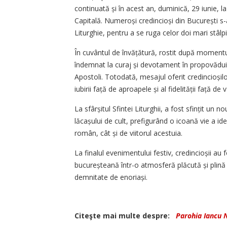
continuată și în acest an, duminică, 29 iunie,
Capitală. Numeroși credincioși din București s-a
Liturghie, pentru a se ruga celor doi mari stâlpi 
În cuvântul de învățătură, rostit după momentul
îndemnat la curaj și devotament în propovăduir
Apostoli. Totodată, mesajul oferit credincioșilo
iubirii față de aproapele și al fidelității față de 
La sfârșitul Sfintei Liturghii, a fost sfințit un 
lăcașului de cult, prefigurând o icoană vie a ide
român, cât și de viitorul acestuia.
La finalul evenimentului festiv, credincioșii au 
bucureșteană într-o atmosferă plăcută și plină 
demnitate de enoriași.
Citeşte mai multe despre:
Parohia Iancu