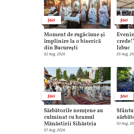
Știri
Știri
Moment de rugăciune şi
Evenim
împlinire la o biserică
crede!
din Bucureşti
Izbuc
02 Aug, 2026
05 Aug, 2
Știri
Știri
Sărbătorile nemţene au
Sfântul
culminat cu hramul
sărbăt
Mănăstirii Sihăstria
03 Aug, 2
07 Aug, 2026