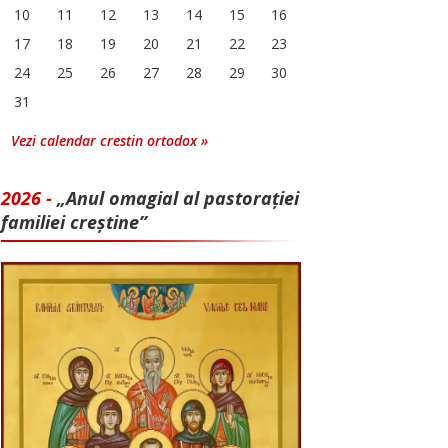
10
11
12
13
14
15
16
17
18
19
20
21
22
23
24
25
26
27
28
29
30
31
Vezi calendar crestin ortodox »
2026 -
„Anul omagial al pastorației
familiei creștine”