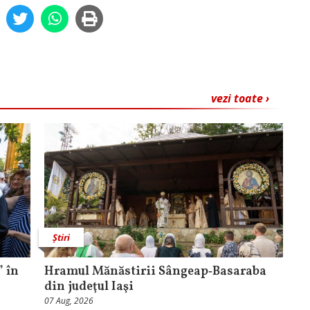
vezi toate ›
Știri
 în
Hramul Mănăstirii Sângeap‑Basaraba
din judeţul Iaşi
07 Aug, 2026