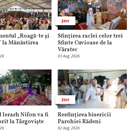
Știri
entul „Roagă-te și
Sfințirea raclei celor trei
” la Mănăstirea
Sfinte Cuvioase de la
Văratec
026
03 Aug, 2026
Știri
 Ierarh Nifon va fi
Resfințirea bisericii
orit la Târgoviște
Parohiei Rădeni
026
02 Aug, 2026