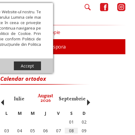
e Website-ul nostru. Te
iarului Lumina cele mai
ce în ceea ce privește
a continua navigarea pe
Opinii
Filantropie
iticii de Cookie. Prin
ie conform Politicii de
trucțiunile din Politica
In memoriam
Diaspora
Accept
Calendar ortodox
‹
›
August
Iulie
Septembrie
Octombrie
Noiembri
2026
L
M
M
J
V
S
D
01
02
03
04
05
06
07
08
09