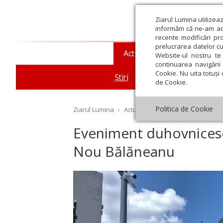
Ziarul Lumina utilizea
informăm că ne-am actu
recente modificări pr
prelucrarea datelor cu
Actualitate religioasă
T
Website-ul nostru te 
continuarea navigării 
Cookie. Nu uita totuși 
Știri
Mesaje și cuvântări
de Cookie.
Politica de Cookie
Ziarul Lumina
›
Actualitate religioasă
›
Știri
›
Ev
Eveniment duhovnicesc 
Nou Bălăneanu
st
Septembrie
Octombrie
Noiembrie
Decembrie
Ianuar