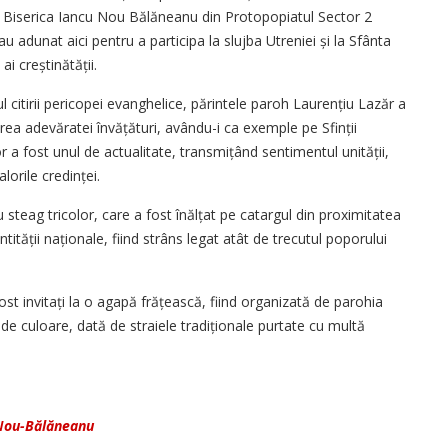
 la Biserica Iancu Nou Bălăneanu din Protopopiatul Sector 2
u adunat aici pentru a participa la slujba Utreniei și la Sfânta
ai creștinătății.
 citirii pericopei evanghelice, părintele paroh Laurențiu Lazăr a
ea adevăratei învățături, avându-i ca exemple pe Sfinții
r a fost unul de actualitate, transmițând sentimentul unității,
valorile credinței.
nou steag tricolor, care a fost înălțat pe catargul din proximitatea
ntității naționale, fiind strâns legat atât de trecutul poporului
fost invitați la o agapă frățească, fiind organizată de parohia
de culoare, dată de straiele tradiționale purtate cu multă
 Nou-Bălăneanu